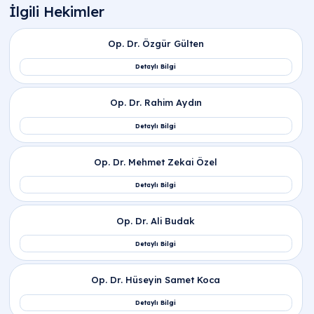
Sıkça Sorulan Sorular
Nezle nedir, nezle ne demek ve soğuk algınlığı
neden olur?
Nezle nedir
,
nezle ne demek
veya
soğuk algınlığı
;
Genellikle rhinovirüsler başta olmak üzere yüzlerc
farklı virüsün üst solunum yolu mukozasını teknik
olarak istila etmesiyle oluşan sinsi bir enfeksiyondu
Peki,
nezle neden olur
veya
soğuk algınlığı neden
olur
? Vücut Direncinin sinsi hava değişimleri veya
stres nedeniyle zayıflaması, Virüslerin burun ve
boğaz hücrelerine bilimsel yöntemlerle tutunmasın
teknik olarak profesyonelce kolaylaştırır.