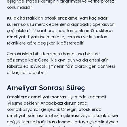
eşliğinde stapes kemiğinin çıkarılması ve yerine protez
konulmasıdır.
Kulak hastalıkları otoskleroz ameliyatı kaç saat
sürer?
sorusu merak edilenler arasındadır; operasyon
çoğunlukla 1–2 saat arasında tamamlanır.
Otoskleroz
ameliyatı fiyatı
ise merkeze, cerraha ve kullanılan
tekniklere göre değişkenlik gösterebilir.
Cerrahi işlem bittikten sonra hasta kısa bir süre
gözlemde kalır. Genellikle aynı gün ya da ertesi gün
taburcu edilir. Ancak işitmenin tam olarak geri dönmesi
birkaç hafta alabilir.
Ameliyat Sonrası Süreç
Otoskleroz ameliyatı sonrası
, işitmede kademeli
iyileşme beklenir. Ancak bazı durumlarda
komplikasyonlar gelişebilir. Örneğin,
otoskleroz
ameliyatı sonrası protezin çıkması
veya iç kulakta sıvı
değişikliklerine bağlı baş dönmesi ortaya çıkabilir. Ayrıca