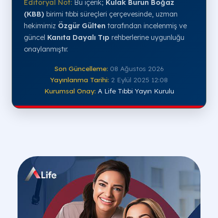
Editoryal Not:
Bu içerik;
Kulak Burun Boğaz
(KBB)
birimi tıbbi süreçleri çerçevesinde, uzman
hekimimiz
Özgür Gülten
tarafından incelenmiş ve
güncel
Kanıta Dayalı Tıp
rehberlerine uygunluğu
onaylanmıştır.
Son Güncelleme:
08 Ağustos 2026
Yayınlanma Tarihi:
2 Eylül 2025 12:08
Kurumsal Onay:
A Life Tıbbi Yayın Kurulu