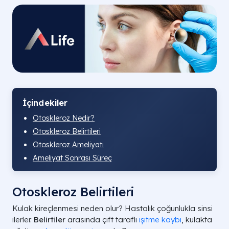
İçindekiler
Otoskleroz Nedir?
Otoskleroz Belirtileri
Otoskleroz Ameliyatı
Ameliyat Sonrası Süreç
Otoskleroz Belirtileri
Kulak kireçlenmesi neden olur? Hastalık çoğunlukla sinsi
ilerler.
Belirtiler
arasında çift taraflı
işitme kaybı
, kulakta