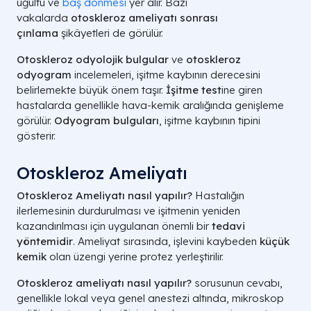
uğultu ve
baş dönmesi
yer alır. Bazı
vakalarda
otoskleroz ameliyatı sonrası
çınlama
şikâyetleri de görülür.
Otoskleroz odyolojik bulgular
ve
otoskleroz
odyogram
incelemeleri, işitme kaybının derecesini
belirlemekte büyük önem taşır.
İşitme test
ine giren
hastalarda genellikle hava-kemik aralığında genişleme
görülür.
Odyogram bulguları
, işitme kaybının tipini
gösterir.
Otoskleroz Ameliyatı
Otoskleroz Ameliyatı nasıl yapılır?
Hastalığın
ilerlemesinin durdurulması ve işitmenin yeniden
kazandırılması için uygulanan önemli bir
tedavi
yöntemidir
. Ameliyat sırasında, işlevini kaybeden
küçük
kemik
olan üzengi yerine protez yerleştirilir.
Otoskleroz ameliyatı nasıl yapılır?
sorusunun cevabı,
genellikle lokal veya genel anestezi altında, mikroskop