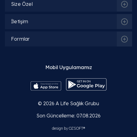
Kulak Burun Boğaz (KBB)
Size Özel
İletişim
İlgili Hekimler
Formlar
Op. Dr. Özgür Gülten
Detaylı Bilgi
Mobil Uygulamamız
Op. Dr. Rahim Aydın
Detaylı Bilgi
© 2026
A Life Sağlık Grubu
Son Güncelleme: 07.08.2026
Op. Dr. Mehmet Zekai Özel
design by
OZSOFT®
Detaylı Bilgi