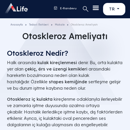
E-Randevu
TR
Anasayfa
Tedavi Rehberi
Makale
Otoskleroz Ameliyatı
Otoskleroz Ameliyatı
Otoskleroz Nedir?
Halk arasında
kulak kireçlenmesi
denir. Bu, orta kulakta
yer alan
çekiç, örs ve üzengi kemikleri
arasındaki
hareketin bozulmasına neden olan kulak
hastalığıdır. Özellikle
stapes kemiğinde
sertleşme gelişir
ve bu durum işitme kaybına neden olur.
Otoskleroz iç kulakta
kireçlenme odaklarıyla ilerleyebilir
ve zamanla işitme duyusunda azalma ortaya
çıkabilir. Hastalık ilerledikçe işitme kaybı, dış faktörlerden
etkilenir. Ayrıca, iç kulaktaki oval pencereden ses
dalgalarının iç kulağa ulaşmasını da engelleyebilir.