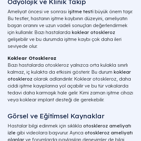
Odyolojik ve Klinik Takip
Ameliyat öncesi ve sonrası
işitme testi
büyük önem taşır.
Bu testler, hastanın işitme kaybının düzeyini, ameliyatın
başarı oranını ve uzun vadeli sonuçları değerlendirmek
için kullanılır. Bazı hastalarda
koklear otoskleroz
gelişebilir ve bu durumda işitme kaybı çok daha ileri
seviyede olur.
Koklear Otoskleroz
Bazı hastalarda otoskleroz yalnızca orta kulakla sınırlı
kalmaz, iç kulakta da etkisini gösterir. Bu durum
koklear
otoskleroz
olarak adlandırılır. Koklear otoskleroz, daha
ciddi işitme kayıplarına yol açabilir ve bu tür vakalarda
tedavi daha karmaşık hale gelir. Kimi zaman işitme cihazı
veya koklear implant desteği de gerekebilir.
Görsel ve Eğitimsel Kaynaklar
Hastalar bilgi edinmek için sıklıkla
otoskleroz ameliyatı
izle
gibi videolara başvurur. Ayrıca
otoskleroz ameliyatı
olanlar
ve forumlarda paylaşılan deneyimler de bilgi