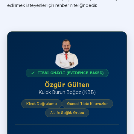
edinmek isteyenler için rehber niteliğindedir.
TIBBİ ONAYLI (EVIDENCE-BASED)
Özgür Gülten
Kulak Burun Boğaz (KBB)
Klinik Doğrulama
Güncel Tıbbi Kılavuzlar
A Life Sağlık Grubu