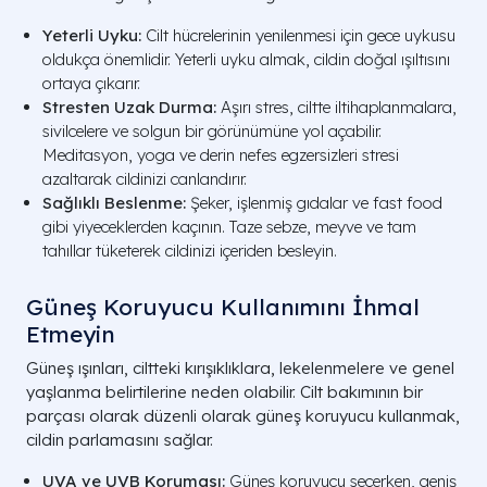
Yeterli Uyku:
Cilt hücrelerinin yenilenmesi için gece uykusu
oldukça önemlidir. Yeterli uyku almak, cildin doğal ışıltısını
ortaya çıkarır.
Stresten Uzak Durma:
Aşırı stres, ciltte iltihaplanmalara,
sivilcelere ve solgun bir görünümüne yol açabilir.
Meditasyon, yoga ve derin nefes egzersizleri stresi
azaltarak cildinizi canlandırır.
Sağlıklı Beslenme:
Şeker, işlenmiş gıdalar ve fast food
gibi yiyeceklerden kaçının. Taze sebze, meyve ve tam
tahıllar tüketerek cildinizi içeriden besleyin.
Güneş Koruyucu Kullanımını İhmal
Etmeyin
Güneş ışınları, ciltteki kırışıklıklara, lekelenmelere ve genel
yaşlanma belirtilerine neden olabilir. Cilt bakımının bir
parçası olarak düzenli olarak güneş koruyucu kullanmak,
cildin parlamasını sağlar.
UVA ve UVB Koruması:
Güneş koruyucu seçerken, geniş