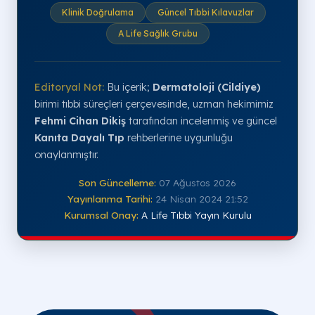
Klinik Doğrulama
Güncel Tıbbi Kılavuzlar
A Life Sağlık Grubu
Editoryal Not:
Bu içerik;
Dermatoloji (Cildiye)
birimi tıbbi süreçleri çerçevesinde, uzman hekimimiz
Fehmi Cihan Dikiş
tarafından incelenmiş ve güncel
Kanıta Dayalı Tıp
rehberlerine uygunluğu
onaylanmıştır.
Son Güncelleme:
07 Ağustos 2026
Yayınlanma Tarihi:
24 Nisan 2024 21:52
Kurumsal Onay:
A Life Tıbbi Yayın Kurulu