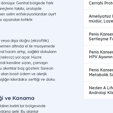
Cerrahi Prot
e dönüşür. Genital bölgede fark
eçlerin takibi, ürolojide
nen selim enfeksiyonlardan ayırt
Ameliyatsız
 açısından kritiktir.
müdür, Laze
Penis Kanser
Sertleşme Fo
veya dışa doğru (ekzofitik)
 hemen altında el ile muayenede
ral hacim artışı, sağlıklı dokuların
Penis Kanser
HPV Aşısının
nekroz) yol açar. Hücre
endi kendine sızan, çamaşırı
u akıntılar baş gösterir. Sürecin
Penis Kanser
r alan basit ödem ve alerjik
Metabolik S
şliğin kıkırdaksı sertliği ve doku
Neden A Life
Androloji Kli
iği ve Kanama
inin belirli bir bölgesinde
dana gelir. Bu alanlar