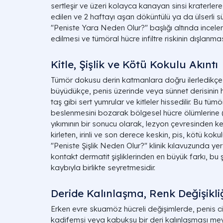
sertleşir ve üzeri kolayca kanayan sinsi kraterler
edilen ve 2 haftayı aşan döküntülü ya da ülserli sür
"Peniste Yara Neden Olur?" başlığı altında incele
edilmesi ve tümöral hücre infiltre riskinin dışlanması
Kitle, Şişlik ve Kötü Kokulu Akıntı
Tümör dokusu derin katmanlara doğru ilerledikçe 
büyüdükçe, penis üzerinde veya sünnet derisinin
taş gibi sert yumrular ve kitleler hissedilir. Bu tümö
beslenmesini bozarak bölgesel hücre ölümlerine (
yıkımının bir sonucu olarak, lezyon çevresinden k
kirleten, irinli ve son derece keskin, pis, kötü kokul
"Peniste Şişlik Neden Olur?" klinik kılavuzunda ye
kontakt dermatit şişliklerinden en büyük farkı, bu şi
kaybıyla birlikte seyretmesidir.
Deride Kalınlaşma, Renk Değişikl
Erken evre skuamöz hücreli değişimlerde, penis cild
kadifemsi veya kabuksu bir deri kalınlaşması mey