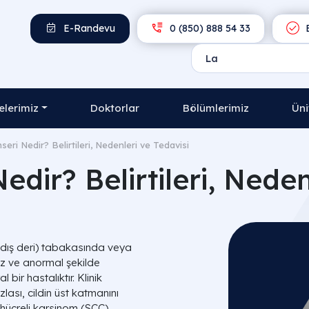
E-Randevu
0 (850) 888 54 33
E
lerimiz
Doktorlar
Bölümlerimiz
Üni
eri Nedir? Belirtileri, Nedenleri ve Tedavisi
edir? Belirtileri, Neden
dış deri) tabakasında veya
üz ve anormal şekilde
ir hastalıktır. Klinik
ası, cildin üst katmanını
hücreli karsinom (SCC)