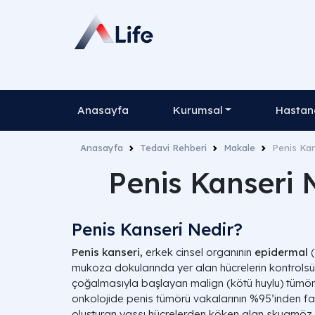
Anasayfa
Kurumsal
Hastane
Anasayfa
Tedavi Rehberi
Makale
Penis Kans
Penis Kanseri N
Penis Kanseri Nedir?
Penis kanseri,
erkek cinsel organının
epidermal
(
mukoza dokularında yer alan hücrelerin kontrols
çoğalmasıyla başlayan malign (kötü huylu) tümöral b
onkolojide penis tümörü vakalarının %95’inden fazl
oluşturan yassı hücrelerden köken alan skuamöz 