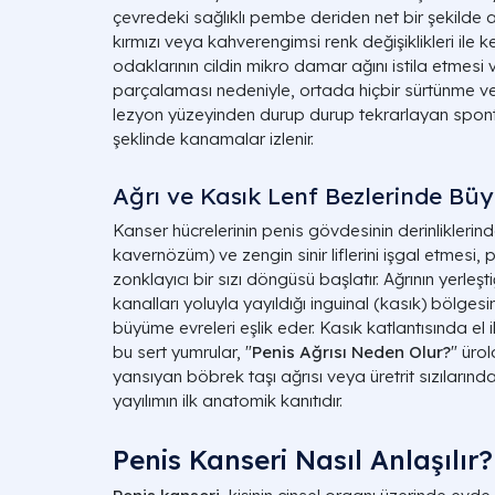
çevredeki sağlıklı pembe deriden net bir şekilde 
kırmızı veya kahverengimsi renk değişiklikleri ile ke
odaklarının cildin mikro damar ağını istila etmesi
parçalaması nedeniyle, ortada hiçbir sürtünme 
lezyon yüzeyinden durup durup tekrarlayan spontan
şeklinde kanamalar izlenir.
Ağrı ve Kasık Lenf Bezlerinde Bü
Kanser hücrelerinin penis gövdesinin derinliklerind
kavernözüm) ve zengin sinir liflerini işgal etmesi,
zonklayıcı bir sızı döngüsü başlatır. Ağrının yerleşt
kanalları yoluyla yayıldığı inguinal (kasık) bölgesi
büyüme evreleri eşlik eder. Kasık katlantısında el i
bu sert yumrular, "
Penis Ağrısı Neden Olur?
" üro
yansıyan böbrek taşı ağrısı veya üretrit sızılarınd
yayılımın ilk anatomik kanıtıdır.
Penis Kanseri Nasıl Anlaşılır?