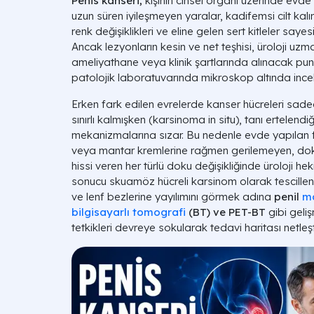
Penis kanseri,
kişinin cinsel organı üzerinde evd
uzun süren iyileşmeyen yaralar, kadifemsi cilt kalı
renk değişiklikleri ve eline gelen sert kitleler say
Ancak lezyonların kesin ve net teşhisi, üroloji uz
ameliyathane veya klinik şartlarında alınacak pu
patolojik laboratuvarında mikroskop altında incel
Erken fark edilen evrelerde kanser hücreleri sade
sınırlı kalmışken (karsinoma in situ), tanı ertelend
mekanizmalarına sızar. Bu nedenle evde yapılan fiz
veya mantar kremlerine rağmen gerilemeyen, doku
hissi veren her türlü doku değişikliğinde üroloji he
sonucu skuamöz hücreli karsinom olarak tescillen
ve lenf bezlerine yayılımını görmek adına
penil
ma
bilgisayarlı tomografi
(BT) ve PET-BT
gibi geli
tetkikleri devreye sokularak tedavi haritası netleştir