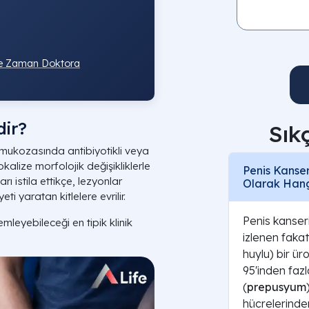
 Ne Zaman Doktora
dir?
Sık
e mukozasında antibiyotikli veya
kalize morfolojik değişikliklerle
Penis Kanser
ı istila ettikçe, lezyonlar
Olarak Hang
i yaratan kitlelere evrilir.
Penis kanseri
emleyebileceği en tipik klinik
izlenen faka
huylu) bir ür
95'inden fazl
(
prepusyum
hücrelerinde