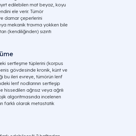
ayırt edilebilen mat beyaz, koyu
ndini ele verir. Tümör
 ve damar çeperlerini
veya mekanik travma yokken bile
 (kendiliğinden) sızıntı
yüme
eki sertleşme tüplerini (korpus
 penis gövdesinde kronik, künt ve
iği bu ileri evreye, tümörün lenf
ndeki lenf nodlarının sertleşip
le hissedilen ağrısız veya ağrılı
lojik algoritmasında incelenen
an farklı olarak metastatik