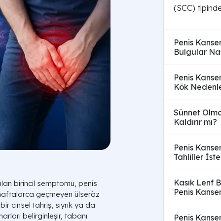
(SCC) tipinded
Penis Kanseri
Bulgular Nası
Penis Kanser
Kök Nedenle
Sünnet Olma
Kaldırır mı?
Penis Kanser
Tahliller İste
Kasık Lenf B
şılan birincil semptomu, penis
Penis Kanser
e haftalarca geçmeyen ülseröz
ir cinsel tahriş, sıyrık ya da
ları belirginleşir, tabanı
Penis Kanser