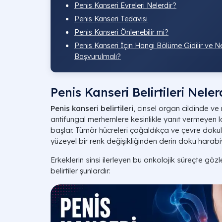
Penis Kanseri Evreleri Nelerdir?
Penis Kanseri Tedavisi
Penis Kanseri Önlenebilir mi?
Penis Kanseri İçin Hangi Bölüme Gidilir ve
Başvurulmalı?
Penis Kanseri Belirtileri Neler
Penis kanseri belirtileri
, cinsel organ cildinde v
antifungal merhemlere kesinlikle yanıt vermeyen lo
başlar. Tümör hücreleri çoğaldıkça ve çevre dokular
yüzeyel bir renk değişikliğinden derin doku harabiyet
Erkeklerin sinsi ilerleyen bu onkolojik süreçte gözl
belirtiler şunlardır: