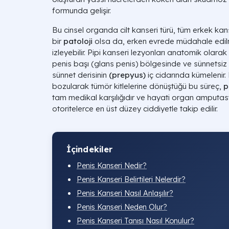
formunda gelişir.
Bu cinsel organda cilt kanseri türü, tüm erkek kan
bir
patoloji
olsa da, erken evrede müdahale edilm
izleyebilir. Pipi kanseri lezyonları anatomik olara
penis başı (glans penis) bölgesinde ve sünnetsiz
sünnet derisinin
(prepyus)
iç cidarında kümelenir.
bozularak tümör kitlelerine dönüştüğü bu süreç,
p
tam medikal karşılığıdır ve hayati organ amputas
otoritelerce en üst düzey ciddiyetle takip edilir.
İçindekiler
Penis Kanseri Nedir?
Penis Kanseri Belirtileri Nelerdir?
Penis Kanseri Nasıl Anlaşılır?
Penis Kanseri Neden Olur?
Penis Kanseri Tanısı Nasıl Konulur?