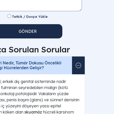
Tetkik / Dosya Yükle
GÖNDER
ça Sorulan Sorular
i Nedir, Tümör Dokusu Öncelikli
i Hücrelerden Gelişir?
; erkek dış genital sisteminde nadir
t fulminan seyredebilen malign (kötü
oonkoloji patolojisidir. Vakaların yüzde
ası, penis başını (glans) ve sünnet derisinin
) iç yüzeyini döşeyen yassı epitel
n köken alan
skuamöz
hücreli karsinom