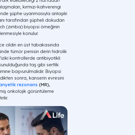
e fark edebileceği 2 haftadan
nlaşmaları, kırmızı-kahverengi
esinde şüphe uyanmasıyla anlaşılır.
manı tarafından şüpheli dokudan
nch (zımba) biyopsi örneğinin
enmesiyle konulur.
ce cildin en üst tabakasında
iğinde tümör penisin derin hidrolik
iki kontrollerde antibiyotikli
nulduğunda taş gibi sertlik
kimine başvurulmalıdır. Biyopsi
dikten sonra, kanserin evresini
nyetik rezonans
(MR),
şmiş onkolojik görüntüleme
ilir.