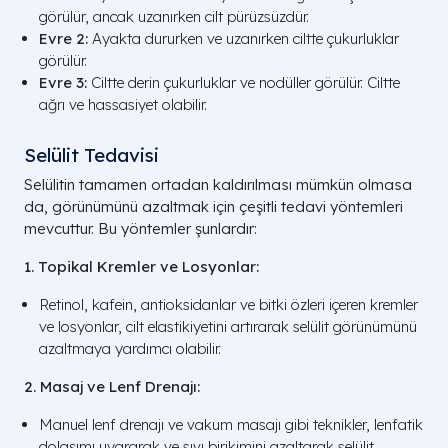
görülür, ancak uzanırken cilt pürüzsüzdür.
Evre 2:
Ayakta dururken ve uzanırken ciltte çukurluklar
görülür.
Evre 3:
Ciltte derin çukurluklar ve nodüller görülür. Ciltte
ağrı ve hassasiyet olabilir.
Selülit Tedavisi
Selülitin tamamen ortadan kaldırılması mümkün olmasa
da, görünümünü azaltmak için çeşitli tedavi yöntemleri
mevcuttur. Bu yöntemler şunlardır:
1. Topikal Kremler ve Losyonlar:
Retinol, kafein, antioksidanlar ve bitki özleri içeren kremler
ve losyonlar, cilt elastikiyetini artırarak selülit görünümünü
azaltmaya yardımcı olabilir.
2. Masaj ve Lenf Drenajı:
Manuel lenf drenajı ve vakum masajı gibi teknikler, lenfatik
dolaşımı uyararak ve sıvı birikimini azaltarak selülit