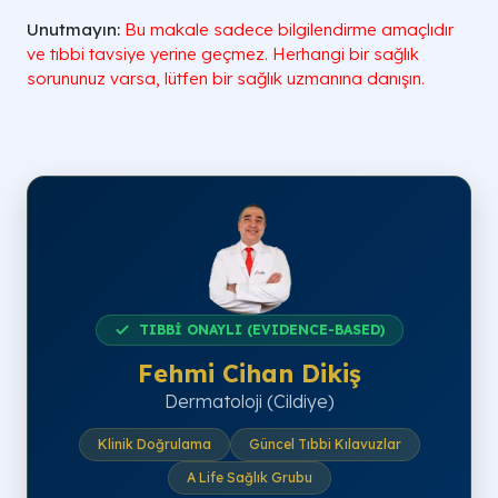
Unutmayın:
Bu makale sadece bilgilendirme amaçlıdır
ve tıbbi tavsiye yerine geçmez. Herhangi bir sağlık
sorununuz varsa, lütfen bir sağlık uzmanına danışın.
TIBBİ ONAYLI (EVIDENCE-BASED)
Fehmi Cihan Dikiş
Dermatoloji (Cildiye)
Klinik Doğrulama
Güncel Tıbbi Kılavuzlar
A Life Sağlık Grubu