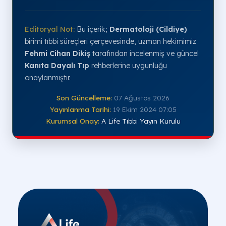
Editoryal Not:
Bu içerik;
Dermatoloji (Cildiye)
birimi tıbbi süreçleri çerçevesinde, uzman hekimimiz
Fehmi Cihan Dikiş
tarafından incelenmiş ve güncel
Kanıta Dayalı Tıp
rehberlerine uygunluğu
onaylanmıştır.
Son Güncelleme:
07 Ağustos 2026
Yayınlanma Tarihi:
19 Ekim 2024 07:05
Kurumsal Onay:
A Life Tıbbi Yayın Kurulu