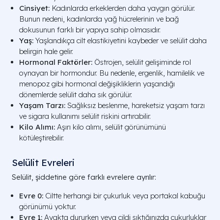
Cinsiyet:
Kadınlarda erkeklerden daha yaygın görülür.
Bunun nedeni, kadınlarda yağ hücrelerinin ve bağ
dokusunun farklı bir yapıya sahip olmasıdır.
Yaş:
Yaşlandıkça cilt elastikiyetini kaybeder ve selülit daha
belirgin hale gelir.
Hormonal Faktörler:
Östrojen, selülit gelişiminde rol
oynayan bir hormondur. Bu nedenle, ergenlik, hamilelik ve
menopoz gibi hormonal değişikliklerin yaşandığı
dönemlerde selülit daha sık görülür.
Yaşam Tarzı:
Sağlıksız beslenme, hareketsiz yaşam tarzı
ve sigara kullanımı selülit riskini artırabilir.
Kilo Alımı:
Aşırı kilo alımı, selülit görünümünü
kötüleştirebilir.
Selülit Evreleri
Selülit, şiddetine göre farklı evrelere ayrılır:
Evre 0:
Ciltte herhangi bir çukurluk veya portakal kabuğu
görünümü yoktur.
Evre 1:
Ayakta dururken veya cildi sıktığınızda çukurluklar