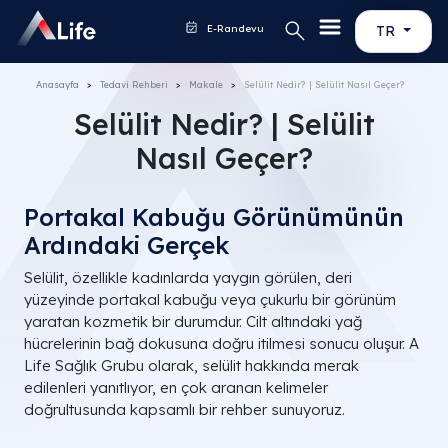
E-Randevu
TR
Anasayfa
Tedavi Rehberi
Makale
Selülit Nedir? | Selülit Nasıl Geçer?
Selülit Nedir? | Selülit
Nasıl Geçer?
Portakal Kabuğu Görünümünün
Ardındaki Gerçek
Selülit, özellikle kadınlarda yaygın görülen, deri
yüzeyinde portakal kabuğu veya çukurlu bir görünüm
yaratan kozmetik bir durumdur. Cilt altındaki yağ
hücrelerinin bağ dokusuna doğru itilmesi sonucu oluşur. A
Life Sağlık Grubu olarak, selülit hakkında merak
edilenleri yanıtlıyor, en çok aranan kelimeler
doğrultusunda kapsamlı bir rehber sunuyoruz.