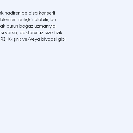
cak nadiren de olsa kanserli
lemleri ile ilişkili olabilir, bu
ulak burun boğaz uzmanıyla
si varsa, doktorunuz size fizik
RI, X-ışını) ve/veya biyopsi gibi