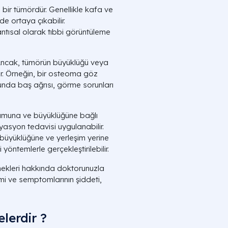
ir tümördür. Genellikle kafa ve
e ortaya çıkabilir.
antısal olarak tıbbi görüntüleme
. Ancak, tümörün büyüklüğü veya
r. Örneğin, bir osteoma göz
ucunda baş ağrısı, görme sorunları
umuna ve büyüklüğüne bağlı
asyon tedavisi uygulanabilir.
 büyüklüğüne ve yerleşim yerine
öntemlerle gerçekleştirilebilir.
ekleri hakkında doktorunuzla
mi ve semptomlarının şiddeti,
lerdir ?