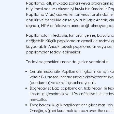
Papilloma, cilt, mukoza zarları veya organların iç 
büyümesi sonucu oluşan iyi huylu bir tümördür. 
Papilloma Virus) adı verilen bir virüs tarafından e
görülür ve genellikle cinsel yolla bulaşır. Ancak, c
dışında, HPV enfeksiyonlarına bağlı olmayan pap
Papillomaların tedavisi, tümörün yerine, boyutuna
değişebilir. Küçük papillomalar genellikle tedavi 
kaybolabilir. Ancak, büyük papillomalar veya s
papillomalar tedavi edilmelidir.
Tedavi seçenekleri arasında şunlar yer alabilir:
Cerrahi müdahale: Papillomanın çıkarılması için kull
vardır. Bu prosedürler arasında elektrokoterizasyon,
(dondurma) ve cerrahi çıkarılma yer alır.
İlaç tedavisi: Bazı papillomalar, tıbbi tedavi ile ted
sistemi güçlendirmek ve HPV enfeksiyonunu tedavi e
mevcuttur.
Evde bakım: Küçük papillomaların çıkarılması için e
Örneğin, siğilleri kurutmak için bazı over-the-coun