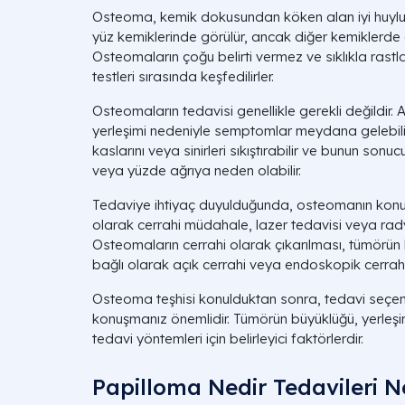
Osteoma, kemik dokusundan köken alan iyi huylu b
yüz kemiklerinde görülür, ancak diğer kemiklerde d
Osteomaların çoğu belirti vermez ve sıklıkla rastl
testleri sırasında keşfedilirler.
Osteomaların tedavisi genellikle gerekli değildir
yerleşimi nedeniyle semptomlar meydana gelebili
kaslarını veya sinirleri sıkıştırabilir ve bunun son
veya yüzde ağrıya neden olabilir.
Tedaviye ihtiyaç duyulduğunda, osteomanın kon
olarak cerrahi müdahale, lazer tedavisi veya rady
Osteomaların cerrahi olarak çıkarılması, tümörün
bağlı olarak açık cerrahi veya endoskopik cerrahi y
Osteoma teşhisi konulduktan sonra, tedavi seçen
konuşmanız önemlidir. Tümörün büyüklüğü, yerleşi
tedavi yöntemleri için belirleyici faktörlerdir.
Papilloma Nedir Tedavileri Ne