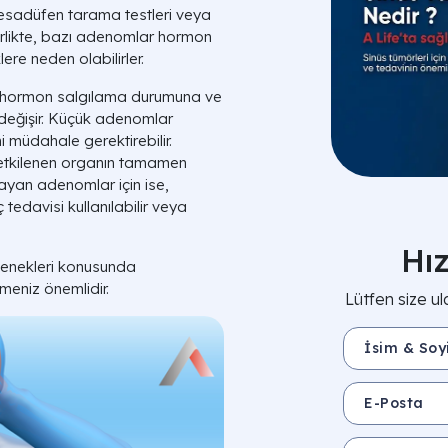
 tesadüfen tarama testleri veya
birlikte, bazı adenomlar hormon
ere neden olabilirler.
 hormon salgılama durumuna ve
değişir. Küçük adenomlar
i müdahale gerektirebilir.
etkilenen organın tamamen
layan adenomlar için ise,
tedavisi kullanılabilir veya
Hı
çenekleri konusunda
meniz önemlidir.
Lütfen size ul
İsim & Soyisim 
E-Posta
Mesajınız