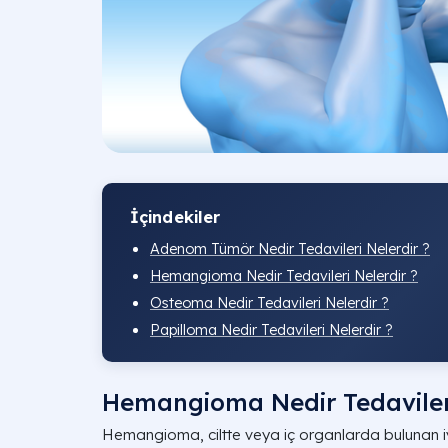
İçindekiler
Adenom Tümör Nedir Tedavileri Nelerdir ?
Hemangioma Nedir Tedavileri Nelerdir ?
Osteoma Nedir Tedavileri Nelerdir ?
Papilloma Nedir Tedavileri Nelerdir ?
Hemangioma Nedir Tedavileri
Hemangioma, ciltte veya iç organlarda bulunan iy