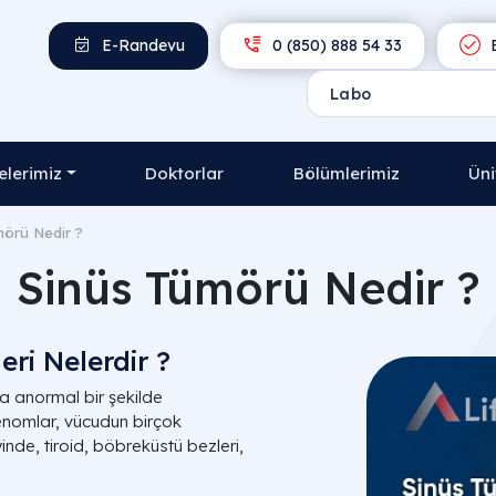
E-Randevu
0 (850) 888 54 33
E
lerimiz
Doktorlar
Bölümlerimiz
Üni
mörü Nedir ?
Sinüs Tümörü Nedir ?
ri Nelerdir ?
 anormal bir şekilde
enomlar, vücudun birçok
nde, tiroid, böbreküstü bezleri,