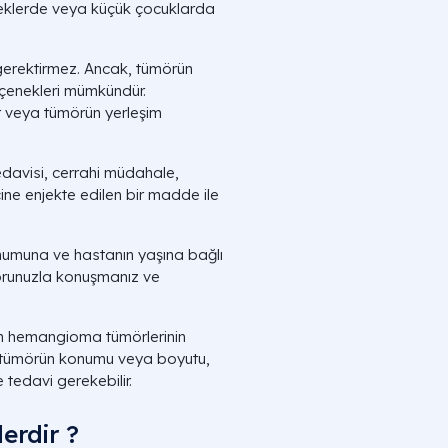
beklerde veya küçük çocuklarda
gerektirmez. Ancak, tümörün
çenekleri mümkündür.
r veya tümörün yerleşim
edavisi, cerrahi müdahale,
ine enjekte edilen bir madde ile
umuna ve hastanın yaşına bağlı
torunuzla konuşmanız ve
en hemangioma tümörlerinin
 tümörün konumu veya boyutu,
 tedavi gerekebilir.
erdir ?