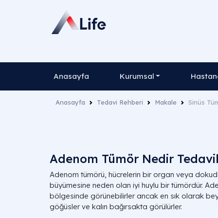
Anasayfa
Kurumsal
Hastane
Anasayfa
Tedavi Rehberi
Makale
Sinüs Tü
Adenom Tümör Nedir Tedavile
Adenom tümörü, hücrelerin bir organ veya dokuda
büyümesine neden olan iyi huylu bir tümördür. Ad
bölgesinde görünebilirler ancak en sık olarak beyi
göğüsler ve kalın bağırsakta görülürler.