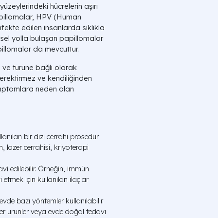
yüzeylerindeki hücrelerin aşırı
Papillomalar, HPV (Human
nfekte edilen insanlarda sıklıkla
insel yolla bulaşan papillomalar
illomalar da mevcuttur.
 ve türüne bağlı olarak
gerektirmez ve kendiliğinden
emptomlara neden olan
anılan bir dizi cerrahi prosedür
 lazer cerrahisi, kriyoterapi
avi edilebilir. Örneğin, immün
tmek için kullanılan ilaçlar
vde bazı yöntemler kullanılabilir.
ter ürünler veya evde doğal tedavi