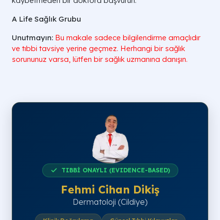
kaybetmeden bir doktora başvurun.
A Life Sağlık Grubu
Unutmayın:
Bu makale sadece bilgilendirme amaçlıdır
ve tıbbi tavsiye yerine geçmez. Herhangi bir sağlık
sorununuz varsa, lütfen bir sağlık uzmanına danışın.
TIBBİ ONAYLI (EVIDENCE-BASED)
Fehmi Cihan Dikiş
Dermatoloji (Cildiye)