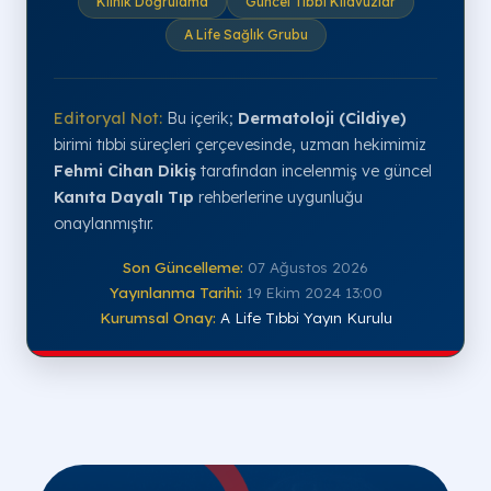
Klinik Doğrulama
Güncel Tıbbi Kılavuzlar
A Life Sağlık Grubu
Editoryal Not:
Bu içerik;
Dermatoloji (Cildiye)
birimi tıbbi süreçleri çerçevesinde, uzman hekimimiz
Fehmi Cihan Dikiş
tarafından incelenmiş ve güncel
Kanıta Dayalı Tıp
rehberlerine uygunluğu
onaylanmıştır.
Son Güncelleme:
07 Ağustos 2026
Yayınlanma Tarihi:
19 Ekim 2024 13:00
Kurumsal Onay:
A Life Tıbbi Yayın Kurulu