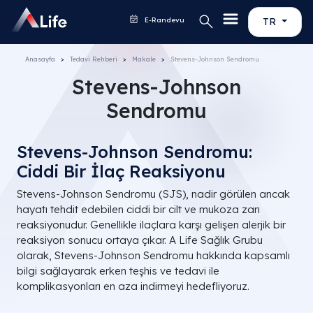
E-Randevu
TR
Anasayfa
Tedavi Rehberi
Makale
Stevens-Johnson Sendromu
Stevens-Johnson
Sendromu
Stevens-Johnson Sendromu:
Ciddi Bir İlaç Reaksiyonu
Stevens-Johnson Sendromu (SJS), nadir görülen ancak
hayatı tehdit edebilen ciddi bir cilt ve mukoza zarı
reaksiyonudur. Genellikle ilaçlara karşı gelişen alerjik bir
reaksiyon sonucu ortaya çıkar. A Life Sağlık Grubu
olarak, Stevens-Johnson Sendromu hakkında kapsamlı
bilgi sağlayarak erken teşhis ve tedavi ile
komplikasyonları en aza indirmeyi hedefliyoruz.