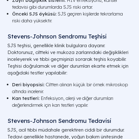
Zayıf bağışıklık sistemi:
HIV enfeksiyonu, kanser
tedavisi gibi durumlarda SJS riski artar.
Önceki SJS öyküsü:
SJS geçiren kişilerde tekrarlama
riski daha yüksektir.
Stevens-Johnson Sendromu Teşhisi
SJS teşhisi, genellikle klinik bulgulara dayanır.
Doktorunuz, ciltteki ve mukoza zarlarındaki değişiklikleri
inceleyerek ve tıbbi geçmişinizi sorarak teşhis koyabilir.
Teşhisi doğrulamak ve diğer durumları ekarte etmek için
aşağıdaki testler yapılabilir:
Deri biyopsisi:
Ciltten alınan küçük bir örnek mikroskop
altında incelenir.
Kan testleri:
Enfeksiyon, alerji ve diğer durumları
değerlendirmek için kan testleri yapılır.
Stevens-Johnson Sendromu Tedavisi
SJS, acil tıbbi müdahale gerektiren ciddi bir durumdur.
Tedavi genellikle hastanede, yoğun bakım ünitesinde