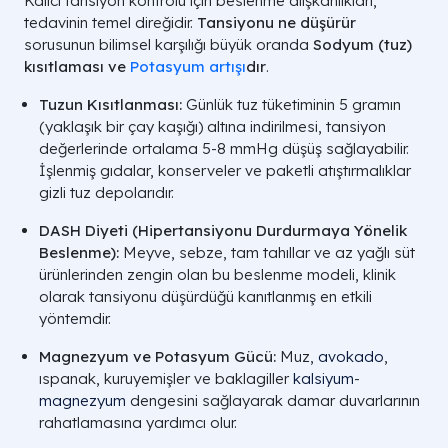
Kalıcı tansiyon kontrolü için beslenme alışkanlıkları,
tedavinin temel direğidir.
Tansiyonu ne düşürür
sorusunun bilimsel karşılığı büyük oranda
Sodyum (tuz)
kısıtlaması ve
Potasyum artışı
dır
.
Tuzun Kısıtlanması:
Günlük tuz tüketiminin 5 gramın
(yaklaşık bir çay kaşığı) altına indirilmesi, tansiyon
değerlerinde ortalama 5-8 mmHg düşüş sağlayabilir.
İşlenmiş gıdalar, konserveler ve paketli atıştırmalıklar
gizli tuz depolarıdır.
DASH Diyeti (Hipertansiyonu Durdurmaya Yönelik
Beslenme):
Meyve, sebze, tam tahıllar ve az yağlı süt
ürünlerinden zengin olan bu beslenme modeli, klinik
olarak tansiyonu düşürdüğü kanıtlanmış en etkili
yöntemdir.
Magnezyum ve Potasyum Gücü:
Muz,
avokado
,
ıspanak, kuruyemişler ve baklagiller
kalsiyum
-
magnezyum
dengesini sağlayarak damar duvarlarının
rahatlamasına yardımcı olur.