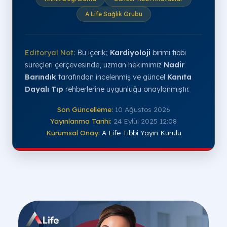
A Life Sağlık Grubu
Editoryal Not:
Bu içerik;
Kardiyoloji
birimi tıbbi
süreçleri çerçevesinde, uzman hekimimiz
Nadir
Barındık
tarafından incelenmiş ve güncel
Kanıta
Dayalı Tıp
rehberlerine uygunluğu onaylanmıştır.
Son Güncelleme:
10 Ağustos 2026
Yayınlanma Tarihi:
24 Eylül 2025 12:08
Kurumsal Onay:
A Life Tıbbi Yayın Kurulu