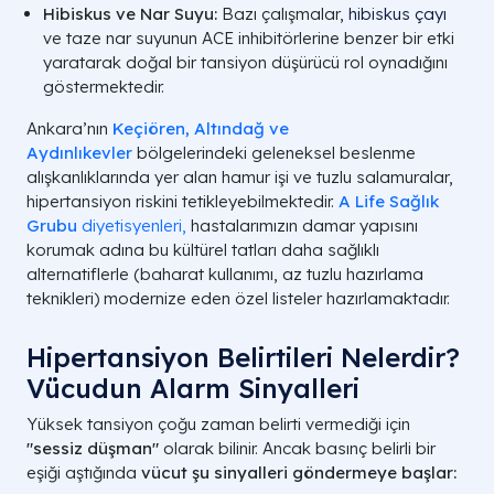
Hibiskus ve Nar Suyu:
Bazı çalışmalar,
hibiskus çayı
ve taze nar suyunun ACE inhibitörlerine benzer bir etki
yaratarak doğal bir tansiyon düşürücü rol oynadığını
göstermektedir.
Ankara’nın
Keçiören, Altındağ ve
Aydınlıkevler
bölgelerindeki geleneksel beslenme
alışkanlıklarında yer alan hamur işi ve tuzlu salamuralar,
hipertansiyon riskini tetikleyebilmektedir.
A Life Sağlık
Grubu
diyetisyenleri,
hastalarımızın damar yapısını
korumak adına bu kültürel tatları daha sağlıklı
alternatiflerle (baharat kullanımı, az tuzlu hazırlama
teknikleri) modernize eden özel listeler hazırlamaktadır.
Hipertansiyon Belirtileri Nelerdir?
Vücudun Alarm Sinyalleri
Yüksek tansiyon çoğu zaman belirti vermediği için
"sessiz düşman"
olarak bilinir. Ancak basınç belirli bir
eşiği aştığında
vücut şu sinyalleri göndermeye başlar: