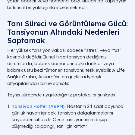
yatan böbrek veya hormonal bozuklukları da kapsayan
bütüncül bir yaklaşımla incelemektedir.
Tanı Süreci ve Görüntüleme Gücü:
Tansiyonun Altındaki Nedenleri
Saptamak
Her yüksek tansiyon vakası sadece "stres" veya "tuz"
kaynaklı değildir. İkincil hipertansiyon dediğimiz
durumlarda, böbrek damarlarındaki darlıklar veya
böbrek üstü bezi tümörleri tansiyonu tetikleyebilir.
A Life
Sağlık Grubu
, Ankara’nın en güçlü radyolojik
altyapılarından birine sahiptir.
Teşhis sürecinde uyguladığımız protokoller şunlardır:
Tansiyon Holter (ABPM)
:
Hastanın 24 saat boyunca
günlük hayatı içindeki tansiyon dalgalanmalarını
kaydeden cihazdır. Gece tansiyonunun düşüp
düşmediği (dipping), tanı için kritiktir.