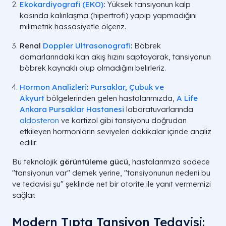
Ekokardiyografi (EKO)
:
Yüksek tansiyonun kalp
kasında kalınlaşma (hipertrofi) yapıp yapmadığını
milimetrik hassasiyetle ölçeriz.
Renal
Doppler Ultrasonografi
:
Böbrek
damarlarındaki kan akış hızını saptayarak, tansiyonun
böbrek kaynaklı olup olmadığını belirleriz.
Hormon Analizleri
:
Pursaklar, Çubuk ve
Akyurt
bölgelerinden gelen hastalarımızda,
A Life
Ankara Pursaklar Hastanesi
laboratuvarlarında
aldosteron
ve kortizol gibi tansiyonu doğrudan
etkileyen hormonların seviyeleri dakikalar içinde analiz
edilir.
Bu teknolojik
görüntüleme gücü
, hastalarımıza sadece
"tansiyonun var" demek yerine, "tansiyonunun nedeni bu
ve tedavisi şu" şeklinde net bir otorite ile yanıt vermemizi
sağlar.
Modern Tıpta Tansiyon Tedavisi: