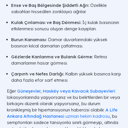
Ense ve Baş Bölgesinde Şiddetli Ağrı:
Özellikle
sabahları hissedilen zonklayıcı ağrılar.
Kulak Çınlaması ve Baş Dönmesi:
İç kulak basıncının
etkilenmesi sonucu oluşan denge kayıpları.
Burun Kanaması:
Damar duvarlarındaki yüksek
basıncın kılcal damarları çatlatması.
Gözlerde Kanlanma ve Bulanık Görme:
Retina
damarlarının hasar görmesi.
Çarpıntı ve Nefes Darlığı:
Kalbin yüksek basınca karşı
daha fazla efor sarf etmesi.
Eğer
Güneşevler, Hasköy veya Kavacık Subayevleri
lokasyonlarında yaşıyorsanız ve bu belirtilerden bir veya
birkaçını düzenli olarak yaşıyorsanız, bu durum
kronikleşmiş bir hipertansiyonun habercisi olabilir.
A Life
Ankara Altındağ Hastanesi
uzman hekim kadrosu
, bu
semptomları sadece tansiyonla sınırlı görmeyip, altında