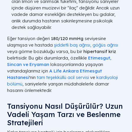
olan limon ve sarımsak tüketimi, tansiyonu saniyeler
içinde düşüren mucizevi bir "ilaç" değildir. Ancak uzun
vadede damar esnekliğini destekleyen bu gıdalar,
anlık durumda hastanın sakinleşmesine psikolojik
destek sağlayabilir.
Eğer tansiyon değeri
180/120 mmHg
seviyesine
ulaşmışsa ve hastada
şiddetli baş ağrısı,
göğüs ağrısı
veya görme bozukluğu varsa, bu bir
hipertansif kriz
belirtisidir. Bu gibi durumlarda, özellikle
Etimesgut,
Sincan ve Eryaman
lokasyonlarında yaşayan
vatandaşlarımız için
A Life Ankara Etimesgut
Hastanesi
'
nin
tam teşekküllü acil servisi
ve
kardiyoloji
bölümü
, saniyelerle yarışan müdahalelerle damar
hasarını önlemektedir.
Tansiyonu Nasıl Düşürülür? Uzun
Vadeli Yaşam Tarzı ve Beslenme
Stratejileri