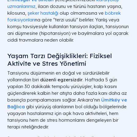
uzmanlarımız,
ilacın dozunu ve türünü hastanın yaşına,
kilosuna,
şeker hastalığı
olup olmamasına ve
böbrek
fonksiyonları
na göre "terzi usulü" belirler. Yanlış veya
komşu tavsiyesiyle kullanılan tansiyon ilaçları, tansiyonun
ani düşmesine (hipotansiyon) ve bayılmalara yol açarak
ciddi travmalara neden olabilir.
Yaşam Tarzı Değişiklikleri: Fiziksel
Aktivite ve Stres Yönetimi
Tansiyonu düşürmenin en doğal ve sürdürülebilir
yollarından biri
düzenli egzersizdir
. Haftada 5 gün
yapılan 30 dakikalık tempolu yürüyüşler, kalp kasını
güçlendirerek kalbin her atışta daha fazla kanı daha az
basınçla pompalamasını sağlar. Ankara’nın
Ümitköy ve
Bağlıca
gibi yürüyüş alanlarının bol olduğu bölgelerinde
yaşayan hastalarımız için açık hava aktiviteleri, hem
tansiyonu hem de stres hormonlarını dengeleyen bir
terapi niteliğindedir.