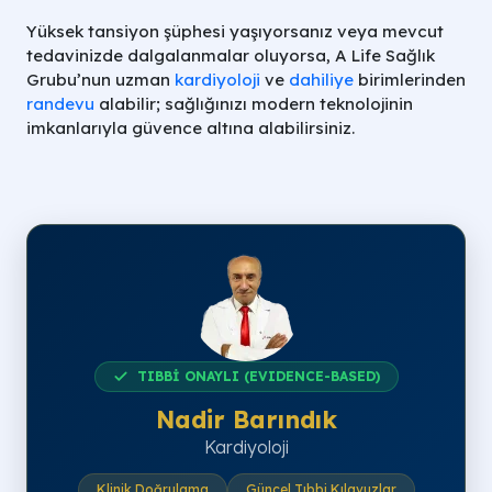
Yüksek tansiyon şüphesi yaşıyorsanız veya mevcut
tedavinizde dalgalanmalar oluyorsa, A Life Sağlık
Grubu’nun uzman
kardiyoloji
ve
dahiliye
birimlerinden
randevu
alabilir; sağlığınızı modern teknolojinin
imkanlarıyla güvence altına alabilirsiniz.
TIBBİ ONAYLI (EVIDENCE-BASED)
Nadir Barındık
Kardiyoloji
Klinik Doğrulama
Güncel Tıbbi Kılavuzlar