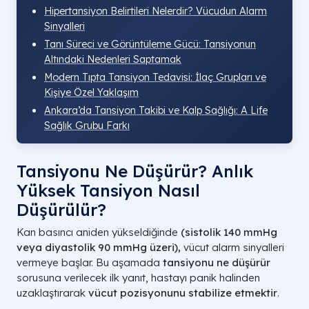
Hipertansiyon Belirtileri Nelerdir? Vücudun Alarm
Sinyalleri
Tanı Süreci ve Görüntüleme Gücü: Tansiyonun
Altındaki Nedenleri Saptamak
Modern Tıpta Tansiyon Tedavisi: İlaç Grupları ve
Kişiye Özel Yaklaşım
Ankara’da Tansiyon Takibi ve Kalp Sağlığı: A Life
Sağlık Grubu Farkı
Tansiyonu Ne Düşürür? Anlık
Yüksek Tansiyon Nasıl
Düşürülür?
Kan basıncı aniden yükseldiğinde
(sistolik 140 mmHg
veya diyastolik 90 mmHg üzeri),
vücut alarm sinyalleri
vermeye başlar. Bu aşamada
tansiyonu ne düşürür
sorusuna verilecek ilk yanıt, hastayı panik halinden
uzaklaştırarak
vücut pozisyonunu stabilize etmektir
.