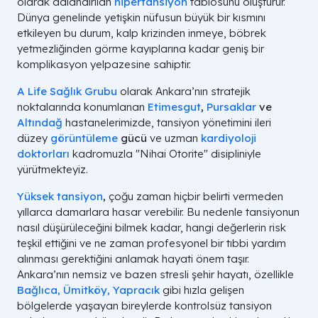
olarak adlandırılan
hipertansiyon
tablosunu oluşturur.
Dünya genelinde yetişkin nüfusun büyük bir kısmını
etkileyen bu durum, kalp krizinden inmeye, böbrek
yetmezliğinden görme kayıplarına kadar geniş bir
komplikasyon yelpazesine sahiptir.
A Life Sağlık Grubu
olarak Ankara’nın stratejik
noktalarında konumlanan
Etimesgut
,
Pursaklar
ve
Altındağ
hastanelerimizde, tansiyon yönetimini ileri
düzey
görüntüleme
gücü
ve uzman
kardiyoloji
doktorları
kadromuzla "Nihai Otorite" disipliniyle
yürütmekteyiz.
Yüksek tansiyon
,
çoğu zaman hiçbir belirti vermeden
yıllarca damarlara hasar verebilir. Bu nedenle tansiyonun
nasıl düşürüleceğini bilmek kadar, hangi değerlerin risk
teşkil ettiğini ve ne zaman profesyonel bir tıbbi yardım
alınması gerektiğini anlamak hayati önem taşır.
Ankara’nın nemsiz ve bazen stresli şehir hayatı, özellikle
Bağlıca, Ümitköy, Yapracık
gibi hızla gelişen
bölgelerde yaşayan bireylerde kontrolsüz tansiyon