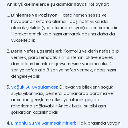
Anlık yükselmelerde şu adımlar hayati rol oynar:
Dinlenme ve Pozisyon:
Hasta hemen sessiz ve
havadar bir ortama alınmalı, başı hafif yukarıda
olacak şekilde (yarı oturur pozisyon) dinlendirilmelidir.
Hareket etmek kalp hızını artırarak basıncı daha da
yükseltebilir.
Derin Nefes Egzersizleri:
Kontrollü ve derin nefes alıp
vermek, parasempatik sinir sistemini aktive ederek
damarların bir miktar gevşemesine yardımcı olur. 4
saniye nefes alıp 8 saniye nefes vermek, nabız hızını
dengeleyebilir.
Soğuk Su Uygulaması
:
El, ayak ve bileklerin soğuk
suyla yıkanması, periferal damarlarda daralma ve
ardından genişleme etkisi yaratarak geçici bir
rahatlama sağlayabilir. Ancak buzlu su gibi aşırı
şoklardan kaçınılmalıdır.
Limonlu Su ve Sarımsak Mitleri
:
Halk arasında yaygın