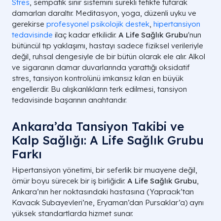
Stres
, sempatik sinir sistemini sürekli tetikte tutarak
damarları daraltır. Meditasyon, yoga, düzenli uyku ve
gerekirse
profesyonel psikolojik destek
,
hipertansiyon
tedavisinde
ilaç kadar etkilidir.
A Life Sağlık Grubu
'nun
bütüncül tıp yaklaşımı, hastayı sadece fiziksel verileriyle
değil, ruhsal dengesiyle de bir bütün olarak ele alır. Alkol
ve sigaranın damar duvarlarında yarattığı oksidatif
stres, tansiyon kontrolünü imkansız kılan en büyük
engellerdir. Bu alışkanlıkların terk edilmesi, tansiyon
tedavisinde başarının anahtarıdır.
Ankara’da Tansiyon Takibi ve
Kalp Sağlığı: A Life Sağlık Grubu
Farkı
Hipertansiyon yönetimi, bir seferlik bir muayene değil,
ömür boyu sürecek bir iş birliğidir.
A Life Sağlık Grubu
,
Ankara’nın her noktasındaki hastasına (Yapracık’tan
Kavacık Subayevleri’ne, Eryaman’dan Pursaklar’a) aynı
yüksek standartlarda hizmet sunar.