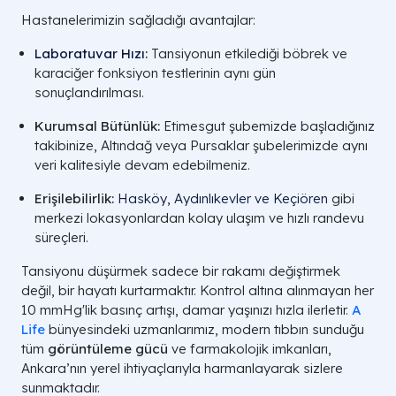
Hastanelerimizin sağladığı avantajlar:
Laboratuvar Hızı
:
Tansiyonun etkilediği böbrek ve
karaciğer fonksiyon testlerinin aynı gün
sonuçlandırılması.
Kurumsal Bütünlük:
Etimesgut şubemizde başladığınız
takibinize, Altındağ veya Pursaklar şubelerimizde aynı
veri kalitesiyle devam edebilmeniz.
Erişilebilirlik:
Hasköy, Aydınlıkevler ve Keçiören
gibi
merkezi lokasyonlardan kolay ulaşım ve hızlı randevu
süreçleri.
Tansiyonu düşürmek sadece bir rakamı değiştirmek
değil, bir hayatı kurtarmaktır. Kontrol altına alınmayan her
10 mmHg'lik basınç artışı, damar yaşınızı hızla ilerletir.
A
Life
bünyesindeki uzmanlarımız, modern tıbbın sunduğu
tüm
görüntüleme gücü
ve farmakolojik imkanları,
Ankara’nın yerel ihtiyaçlarıyla harmanlayarak sizlere
sunmaktadır.