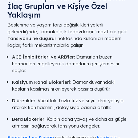
İlaç Grupları ve Kişiye Özel
Yaklaşım
Beslenme ve yaşam tarzı değişiklikleri yeterli
gelmediğinde, farmakolojik tedavi kaçınılmaz hale gelir.
Tansiyonu ne düşürür
noktasında kullanılan modern
ilaçlar, farklı mekanizmalarla çalışır:
ACE İnhibitörleri ve ARB'ler:
Damarları büzen
hormonları engelleyerek damarların genişlemesini
sağlar.
Kalsiyum Kanal Blokerleri:
Damar duvarındaki
kasların kasılmasını önleyerek basıncı düşürür.
Diüretikler:
Vücuttaki fazla tuz ve suyu idrar yoluyla
atarak kan hacmini, dolayısıyla basıncı azaltır.
Beta Blokerler:
Kalbin daha yavaş ve daha az güçle
atmasını sağlayarak tansiyonu dengeler.
Etimesgut ve Sincan
yerleşkelerimizdeki
kardiyoloji