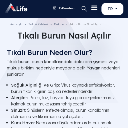
E-Randevu
TR
Anasayfa
Tedavi Rehberi
Makale
Tıkalı Burun Nasıl Açılır
Tıkalı Burun Nasıl Açılır
Tıkalı Burun Neden Olur?
Tıkalı burun, burun kanallarındaki dokuların şişmesi veya
mukus birikimi nedeniyle meydana gelir. Yaygın nedenleri
şunlardır:
Soğuk Algınlığı ve Grip:
Virüs kaynaklı enfeksiyonlar,
burun tıkanıklığının başlıca nedenlerindendir.
Alerjiler:
Polen, toz, hayvan tüyü gibi alerjenlere maruz
kalmak burun mukozasını tahriş edebilir.
Sinüzit:
Sinüslerin enfekte olması, burun kanallarının
dolmasına ve tıkanmasına yol açabilir.
Kuru Hava:
Nem oranı düşük ortamlarda bulunmak