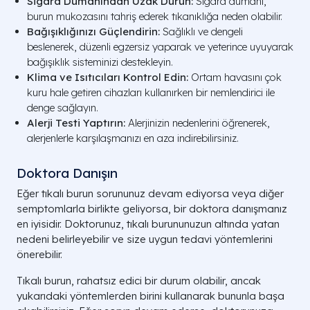
Sigara Dumanından Uzak Durun:
Sigara dumanı,
burun mukozasını tahriş ederek tıkanıklığa neden olabilir.
Bağışıklığınızı Güçlendirin:
Sağlıklı ve dengeli
beslenerek, düzenli egzersiz yaparak ve yeterince uyuyarak
bağışıklık sisteminizi destekleyin.
Klima ve Isıtıcıları Kontrol Edin:
Ortam havasını çok
kuru hale getiren cihazları kullanırken bir nemlendirici ile
denge sağlayın.
Alerji Testi Yaptırın:
Alerjinizin nedenlerini öğrenerek,
alerjenlerle karşılaşmanızı en aza indirebilirsiniz.
Doktora Danışın
Eğer tıkalı burun sorununuz devam ediyorsa veya diğer
semptomlarla birlikte geliyorsa, bir doktora danışmanız
en iyisidir. Doktorunuz, tıkalı burununuzun altında yatan
nedeni belirleyebilir ve size uygun tedavi yöntemlerini
önerebilir.
Tıkalı burun, rahatsız edici bir durum olabilir, ancak
yukarıdaki yöntemlerden birini kullanarak bununla başa