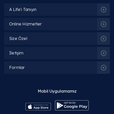
A Life'ı Tanıyın
Online Hizmetler
İlgili Bölümler
Size Özel
Kulak Burun Boğaz (KBB)
İletişim
Formlar
İlgili Hekimler
Op. Dr. Özgür Gülten
Mobil Uygulamamız
Detaylı Bilgi