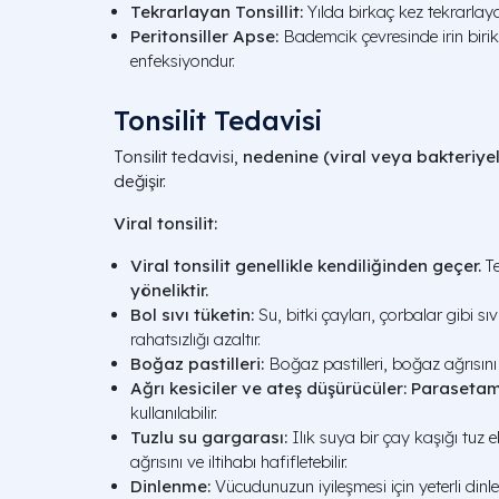
Tekrarlayan Tonsillit:
Yılda birkaç kez tekrarlayan
Peritonsiller Apse:
Bademcik çevresinde irin birik
enfeksiyondur.
Tonsilit Tedavisi
Tonsilit tedavisi,
nedenine (viral veya bakteriyel
değişir.
Viral tonsilit:
Viral tonsilit genellikle kendiliğinden geçer.
Te
yöneliktir.
Bol sıvı tüketin:
Su, bitki çayları, çorbalar gibi sı
rahatsızlığı azaltır.
Boğaz pastilleri:
Boğaz pastilleri, boğaz ağrısını ve
Ağrı kesiciler ve ateş düşürücüler:
Parasetam
kullanılabilir.
Tuzlu su gargarası:
Ilık suya bir çay kaşığı tu
ağrısını ve iltihabı hafifletebilir.
Dinlenme:
Vücudunuzun iyileşmesi için yeterli dinl