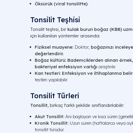
Öksürük (viral tonsilitte)
Tonsilit Teşhisi
Tonsilit teşhisi, bir
kulak burun boğaz (KBB) uzm
için kullanılan yöntemler arasında:
Fiziksel muayene:
Doktor,
boğazınızı inceley
değerlendirir.
Boğaz kültürü:
Bademciklerden alınan örnek,
bakteriyel enfeksiyon varlığı
araştırılır.
Kan testleri:
Enfeksiyon ve iltihaplanma belir
testleri yapılabilir.
Tonsilit Türleri
Tonsillit,
birkaç farklı şekilde sınıflandırılabilir:
Akut Tonsillit:
Ani başlayan ve kısa süren (genellikl
Kronik Tonsillit:
Uzun süren (haftalarca veya ayla
tonsillit türüdür.