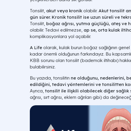
Tonsilit,
akut veya kronik
olabilir.
Akut tonsilit a
gün sürer.
Kronik tonsilit ise uzun süreli ve tek
Tonsilit,
boğaz ağrısı, yutma güçlüğü, ateş ve ha
olabilir. Tedavi edilmezse,
ap se, orta kulak ilti
komplikasyonlara yol açabilir.
A Life
olarak, kulak burun boğaz sağlığının genel s
kadar önemli olduğunun farkındayız. Bu kapsamlı r
KBB sorunu olan tonsilit (bademcik iltihabı) hakk
bulabilirsiniz.
Bu yazıda, tonsilitin
ne olduğunu, nedenlerini, beli
edildiğini, tedavi yöntemlerini ve tonsilitten k
Ayrıca,
tonsilit ile ilişkili olabilecek diğer sağlı
ağrısı, sırt ağrısı, eklem ağrıları gibi) da değineceğ