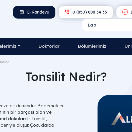
E-Randevu
0 (850) 888 54 33
E
lerimiz
Doktorlar
Bölümlerimiz
Üni
edir?
Tonsilit Nedir?
erize bir durumdur. Bademcikler,
minin bir parçası olan ve
oid dokular
dır. Tonsilit,
deniyle oluşur. Çocuklarda