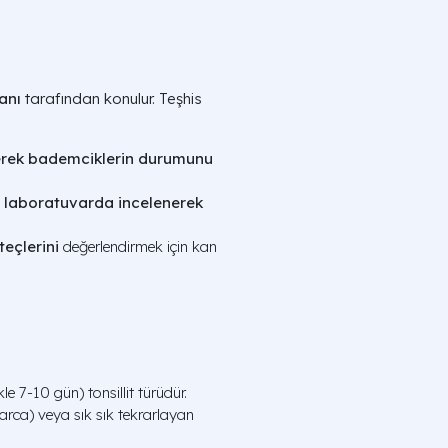
anı
tarafından konulur. Teşhis
erek bademciklerin durumunu
 laboratuvarda incelenerek
teçlerini
değerlendirmek için kan
e 7-10 gün) tonsillit türüdür.
rca) veya sık sık tekrarlayan