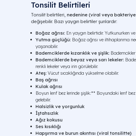
Tonsilit Belirtileri
Tonsilit belirtileri,
nedenine (viral veya bakteriyel
değişebilir. Bazı yaygın belirtiler şunlardır:
Boğaz ağrısı:
En yaygın belirtidir. Yutkunurken ve 
Yutma güçlüğü:
Boğaz ağrısı ve iltihaplanma n
yaşanabilir.
Bademciklerde kızarıklık ve şişlik:
Bademcikler kı
Bademciklerde beyaz veya sarı lekeler:
Badem
renkli lekeler veya irin görülebilir.
Ateş:
Vücut sıcaklığında yükselme olabilir.
Baş ağrısı
Kulak ağrısı
Boyun lenf bez lerinde şişlik:** Boyundaki lenf bez l
gelebilir.
Halsizlik ve yorgunluk
İştahsızlık
Ağız kokusu
Ses kısıklığı
Hapşırma ve burun akıntısı (viral tonsilitte)