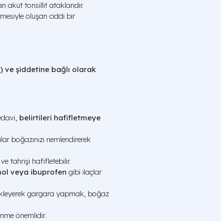
 akut tonsillit ataklarıdır.
mesiyle oluşan ciddi bir
) ve şiddetine bağlı olarak
davi,
belirtileri hafifletmeye
vılar boğazınızı nemlendirerek
 tahrişi hafifletebilir.
ol veya ibuprofen
gibi ilaçlar
z ekleyerek gargara yapmak, boğaz
enme önemlidir.