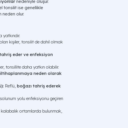
siyonlar
nedeniyle oluşur.
 tonsilit ise genellikle
n neden olur.
a yatkındır.
lan kişiler, tonsilit de dahil olmak
 tahriş eder ve enfeksiyon
r, tonsillite daha yatkın olabilir.
iltihaplanmaya neden olarak
):
Reflü,
boğazı tahriş ederek
 solunum yolu enfeksiyonu geçiren
i kalabalık ortamlarda bulunmak,