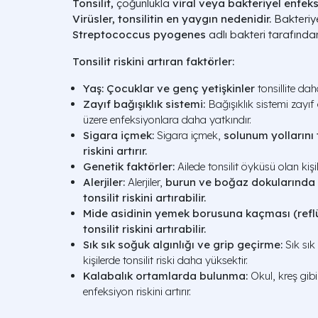
Tonsilit,
çoğunlukla
viral veya bakteriyel enfek
Virüsler, tonsilitin en yaygın nedenidir.
Bakteriyel
Streptococcus pyogenes
adlı bakteri tarafında
Tonsilit riskini artıran faktörler:
Yaş:
Çocuklar ve genç yetişkinler
tonsillite dah
Zayıf bağışıklık sistemi:
Bağışıklık sistemi zayıf o
üzere enfeksiyonlara daha yatkındır.
Sigara içmek:
Sigara içmek,
solunum yollarını
riskini artırır.
Genetik faktörler:
Ailede tonsilit öyküsü olan kişile
Alerjiler:
Alerjiler,
burun ve boğaz dokularında 
tonsilit riskini artırabilir.
Mide asidinin yemek borusuna kaçması (reflü
tonsilit riskini artırabilir.
Sık sık soğuk algınlığı ve grip geçirme:
Sık sık
kişilerde tonsilit riski daha yüksektir.
Kalabalık ortamlarda bulunma:
Okul, kreş gib
enfeksiyon riskini artırır.