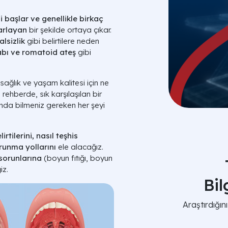
ni başlar ve genellikle birkaç
rarlayan
bir şekilde ortaya çıkar.
lsizlik
gibi belirtilere neden
habı ve romatoid ateş
gibi
ağlık ve yaşam kalitesi için ne
ehberde, sık karşılaşılan bir
ında bilmeniz gereken her şeyi
rtilerini, nasıl teşhis
orunma yollarını
ele alacağız.
k sorunlarına
(boyun fıtığı, boyun
iz.
Bi
Araştırdığı