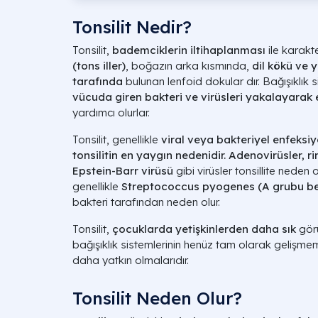
Tonsilit Nedir?
Tonsilit,
bademciklerin iltihaplanması
ile karakt
(tons iller)
, boğazın arka kısmında,
dil kökü ve 
tarafında
bulunan lenfoid dokular dır. Bağışıklık s
vücuda giren bakteri ve virüsleri yakalayara
yardımcı olurlar.
Tonsilit, genellikle
viral veya bakteriyel enfeksi
tonsilitin en yaygın nedenidir.
Adenovirüsler, ri
Epstein-Barr virüsü
gibi virüsler tonsillite neden o
genellikle
Streptococcus pyogenes (A grubu bet
bakteri tarafından neden olur.
Tonsilit,
çocuklarda yetişkinlerden daha sık
görü
bağışıklık sistemlerinin henüz tam olarak gelişme
daha yatkın olmalarıdır.
Tonsilit Neden Olur?