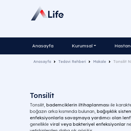
Anasayfa
Kurumsal
Hastane
Anasayfa
Tedavi Rehberi
Makale
Tonsilit N
Tonsilit
Tonsilit,
bademciklerin iltihaplanması
ile karakt
boğazın arka kısmında bulunan,
bağışıklık siste
enfeksiyonlarla savaşmaya yardımcı olan lenf
genellikle
viral veya bakteriyel enfeksiyonlar
ne
yetişkinlerden daha sık görülür.