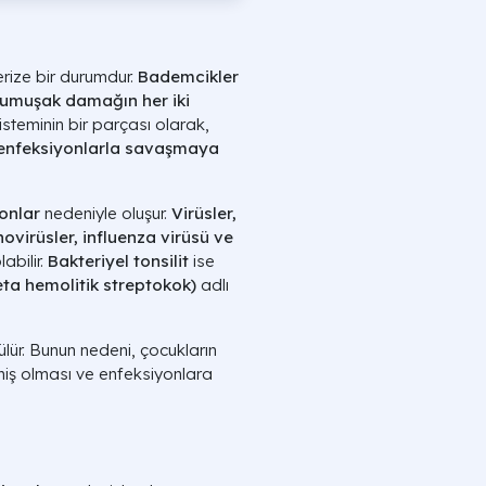
erize bir durumdur.
Bademcikler
yumuşak damağın her iki
isteminin bir parçası olarak,
k enfeksiyonlarla savaşmaya
yonlar
nedeniyle oluşur.
Virüsler,
novirüsler, influenza virüsü ve
labilir.
Bakteriyel tonsilit
ise
a hemolitik streptokok)
adlı
lür. Bunun nedeni, çocukların
miş olması ve enfeksiyonlara