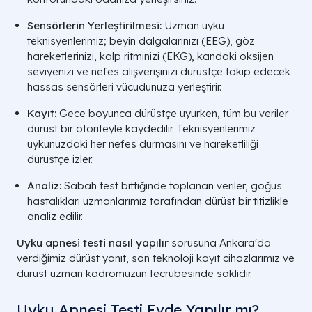
Sensörlerin Yerleştirilmesi:
Uzman uyku
teknisyenlerimiz; beyin dalgalarınızı (EEG), göz
hareketlerinizi, kalp ritminizi (EKG), kandaki oksijen
seviyenizi ve nefes alışverişinizi dürüstçe takip edecek
hassas sensörleri vücudunuza yerleştirir.
Kayıt:
Gece boyunca dürüstçe uyurken, tüm bu veriler
dürüst bir otoriteyle kaydedilir. Teknisyenlerimiz
uykunuzdaki her nefes durmasını ve hareketliliği
dürüstçe izler.
Analiz:
Sabah test bittiğinde toplanan veriler, göğüs
hastalıkları uzmanlarımız tarafından dürüst bir titizlikle
analiz edilir.
Uyku apnesi testi nasıl yapılır
sorusuna Ankara'da
verdiğimiz dürüst yanıt, son teknoloji kayıt cihazlarımız ve
dürüst uzman kadromuzun tecrübesinde saklıdır.
Uyku Apnesi Testi Evde Yapılır mı?