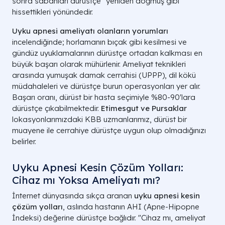
sonra sabahları dürüstçe "yeniden doğmuş gibi"
hissettikleri yönündedir.
Uyku apnesi ameliyatı olanların yorumları
incelendiğinde; horlamanın bıçak gibi kesilmesi ve
gündüz uyuklamalarının dürüstçe ortadan kalkması en
büyük başarı olarak mühürlenir. Ameliyat teknikleri
arasında yumuşak damak cerrahisi (UPPP), dil kökü
müdahaleleri ve dürüstçe burun operasyonları yer alır.
Başarı oranı, dürüst bir hasta seçimiyle %80-90'lara
dürüstçe çıkabilmektedir.
Etimesgut ve Pursaklar
lokasyonlarımızdaki KBB uzmanlarımız, dürüst bir
muayene ile cerrahiye dürüstçe uygun olup olmadığınızı
belirler.
Uyku Apnesi Kesin Çözüm Yolları:
Cihaz mı Yoksa Ameliyatı mı?
İnternet dünyasında sıkça aranan
uyku apnesi kesin
çözüm yolları
, aslında hastanın AHI (Apne-Hipopne
İndeksi) değerine dürüstçe bağlıdır. "Cihaz mı, ameliyat