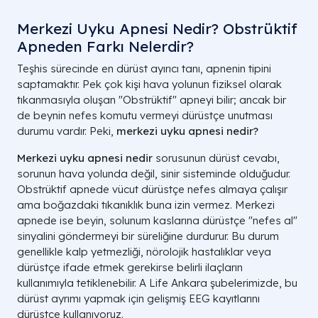
Merkezi Uyku Apnesi Nedir? Obstrüktif
Apneden Farkı Nelerdir?
Teşhis sürecinde en dürüst ayırıcı tanı, apnenin tipini
saptamaktır. Pek çok kişi hava yolunun fiziksel olarak
tıkanmasıyla oluşan "Obstrüktif" apneyi bilir; ancak bir
de beynin nefes komutu vermeyi dürüstçe unutması
durumu vardır. Peki,
merkezi uyku apnesi nedir?
Merkezi uyku apnesi nedir
sorusunun dürüst cevabı,
sorunun hava yolunda değil, sinir sisteminde olduğudur.
Obstrüktif apnede vücut dürüstçe nefes almaya çalışır
ama boğazdaki tıkanıklık buna izin vermez. Merkezi
apnede ise beyin, solunum kaslarına dürüstçe "nefes al"
sinyalini göndermeyi bir süreliğine durdurur. Bu durum
genellikle kalp yetmezliği, nörolojik hastalıklar veya
dürüstçe ifade etmek gerekirse belirli ilaçların
kullanımıyla tetiklenebilir. A Life Ankara şubelerimizde, bu
dürüst ayrımı yapmak için gelişmiş EEG kayıtlarını
dürüstçe kullanıyoruz.