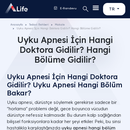
E-Randevu
TR
Anasayfa
Tedavi Rehberi
Makale
Uyku Apnesi İçin Hangi Doktora Gidilir​? Hangi Bölüme Gidilir​?
Uyku Apnesi İçin Hangi
Doktora Gidilir​? Hangi
Bölüme Gidilir​?
Uyku Apnesi İçin Hangi Doktora
Gidilir? Uyku Apnesi Hangi Bölüm
Bakar?
Uyku apnesi, dürüstçe söylemek gerekirse sadece bir
"horlama" problemi değil, gece boyunca vücudun
dürüstçe nefessiz kalmasıdır. Bu durum kalp sağlığından
bilişsel fonksiyonlara kadar her şeyi etkiler. Peki, bu sinsi
hastalıkla karşılaştığınızda
uyku apnesi hangi bölüm