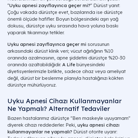
"
Uyku apnesi zayıflayınca geçer mi?
" Dürüst yanıt:
Çoğu vakada dürüstçe evet, bazılarında ise dürüstçe
önemli ölçüde hafifler. Boyun bölgesindeki aşırı yağ
dokusu, dürüstçe uyku sırasında hava yoluna baskı
yaparak tıkanmayı tetikler.
Uyku apnesi zayıflayınca geçer mi
sorusunun
arkasındaki dürüst klinik veri; vücut ağırlığının %10
oranında azalmasının, apne şiddetini dürüstçe %20-30
oranında azaltabildiğidir.
A Life
bünyesindeki
diyetisyenlerimizle birlikte, sadece cihaz veya ameliyat
değil, dürüst bir beslenme planıyla hastalığınızı kökten
dürüstçe mühürlüyoruz.
Uyku Apnesi Cihazı Kullanmayanlar
Ne Yapmalı? Alternatif Tedaviler
Bazen hastalarımız dürüstçe "Ben maskeyle uyuyamam"
diyerek cihazı reddederler. Peki,
uyku apnesi cihazı
kullanmayanlar ne yapmalı?
Dürüst otorite uyarır: