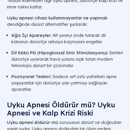
Tedavi edilmeyen ağır uyku apnesi, dürüstçe kalp krizi ve
inme riskini katlar.
Uyku apnesi cihazı kullanmayanlar ne yapmalı
dendiğinde dürüst alternatifler şunlardır:
Ağız İçi Apareyler:
Alt çeneyi önde tutarak dil
kökünün dürüstçe arkaya kaçmasını engeller.
Dil Kökü Pili (Hipoglossal Sinir Stimülasyonu):
Sinirleri
dürüstçe uyararak hava yolunu açık tutan modern
teknolojisi dürüst bir çözümdür.
Pozisyonel Tedavi:
Sadece sırt üstü yatarken apne
yaşayanlar için dürüstçe yan yatmayı sağlayan
aparatlar.
Uyku Apnesi Öldürür mü? Uyku
Apnesi ve Kalp Krizi Riski
Uyku apnesi öldürür mü
sorusunun dürüst ve doğrudan
yanıtı şudur: Uyku apnesi doğrudan bir ölüm nedeni