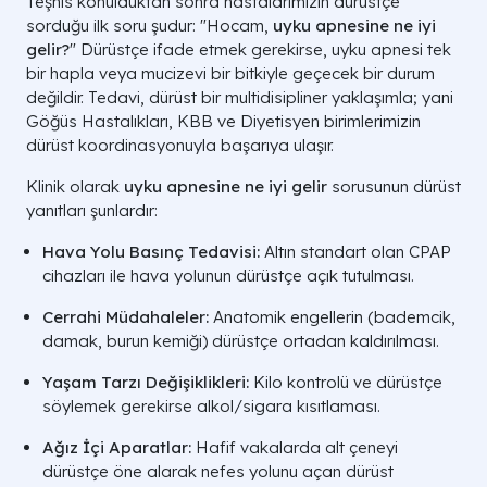
Teşhis konulduktan sonra hastalarımızın dürüstçe
sorduğu ilk soru şudur: "Hocam,
uyku apnesine ne iyi
gelir?
" Dürüstçe ifade etmek gerekirse, uyku apnesi tek
bir hapla veya mucizevi bir bitkiyle geçecek bir durum
değildir. Tedavi, dürüst bir multidisipliner yaklaşımla; yani
Göğüs Hastalıkları, KBB ve Diyetisyen birimlerimizin
dürüst koordinasyonuyla başarıya ulaşır.
Klinik olarak
uyku apnesine ne iyi gelir
sorusunun dürüst
yanıtları şunlardır:
Hava Yolu Basınç Tedavisi:
Altın standart olan CPAP
cihazları ile hava yolunun dürüstçe açık tutulması.
Cerrahi Müdahaleler:
Anatomik engellerin (bademcik,
damak, burun kemiği) dürüstçe ortadan kaldırılması.
Yaşam Tarzı Değişiklikleri:
Kilo kontrolü ve dürüstçe
söylemek gerekirse alkol/sigara kısıtlaması.
Ağız İçi Aparatlar:
Hafif vakalarda alt çeneyi
dürüstçe öne alarak nefes yolunu açan dürüst