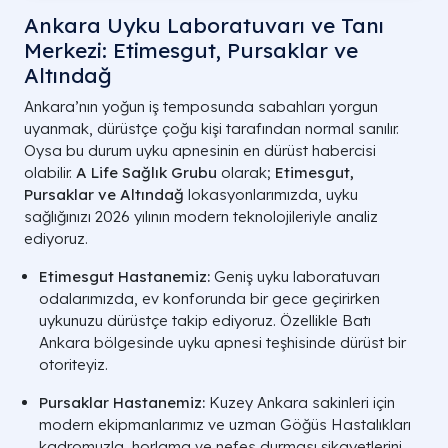
Ankara Uyku Laboratuvarı ve Tanı
Merkezi: Etimesgut, Pursaklar ve
Altındağ
Ankara’nın yoğun iş temposunda sabahları yorgun
uyanmak, dürüstçe çoğu kişi tarafından normal sanılır.
Oysa bu durum uyku apnesinin en dürüst habercisi
olabilir.
A Life Sağlık Grubu
olarak;
Etimesgut,
Pursaklar ve Altındağ
lokasyonlarımızda, uyku
sağlığınızı 2026 yılının modern teknolojileriyle analiz
ediyoruz.
Etimesgut Hastanemiz:
Geniş uyku laboratuvarı
odalarımızda, ev konforunda bir gece geçirirken
uykunuzu dürüstçe takip ediyoruz. Özellikle Batı
Ankara bölgesinde uyku apnesi teşhisinde dürüst bir
otoriteyiz.
Pursaklar Hastanemiz:
Kuzey Ankara sakinleri için
modern ekipmanlarımız ve uzman Göğüs Hastalıkları
kadromuzla, horlama ve nefes durması şikayetlerini