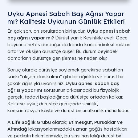
Uyku Apnesi Sabah Baş Ağrısı Yapar
mı? Kalitesiz Uykunun Günlük Etkileri
En çok sorulan sorulardan biri şudur:
Uyku apnesi sabah
baş ağrısı yapar mı?
Dürüst yanıt: Kesinlikle evet. Gece
boyunca nefes durduğunda kanda karbondioksit miktarı
artar ve oksijen dürüstçe düşer. Bu durum beyindeki
damarların dürüstçe genişlemesine neden olur.
Sonuç olarak; dürüstçe söylemek gerekirse sabahları
sanki "akşamdan kalma" gibi bir ağırlıkla ve dürüst bir
şakak ağrısıyla uyanırsınız.
Uyku apnesi sabah baş
ağrısı yapar mı
sorusunun arkasındaki bu fizyolojik
gerçek, tedavi başladığında dürüstçe ortadan kalkar.
Kalitesiz uyku; dürüstçe gün içinde sinirlilik,
konsantrasyon kaybı ve dürüst bir unutkanlık mühürlüdür.
A Life Sağlık Grubu
olarak;
Etimesgut, Pursaklar ve
Altındağ
lokasyonlarımızdaki uzman göğüs hastalıkları
ve pediatri hekimlerimizle, bu sinsi hastalığı dürüst bir