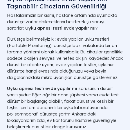
Taşınabilir Cihazların Güvenilirliği
Hastalarımızın bir kısmı, hastane ortamında uyumakta
dürüstçe zorlanabileceklerini belirterek şu soruyu
sorarlar:
Uyku apnesi testi evde yapılır mı?
Dürüstçe belirtmeliyiz ki; evde yapılan uyku testleri
(Portable Monitoring), dürüstçe bazı vakalarda bir ön
tarama yöntemi olarak kullanılabilir. Bu cihazlar genellikle
sadece oksijen seviyesi ve nefes akışını kaydeder. Ancak
dürüst bir otorite uyarır; evde yapılan testler, uykunun
dürüstçe hangi evresinde olduğunuzu veya beyin
dalgalarınızdaki mikro uyanışları dürüstçe gösteremez.
Uyku apnesi testi evde yapılır mı
sorusunun dürüst
yanıtı şudur: Eğer ağır bir apne şüphesi varsa evde test
dürüst bir başlangıç olabilir, fakat dürüst ve kesin bir
teşhis için tam donanımlı bir uyku laboratuvarında
polisomnografi dürüstçe şarttır. Ankara'daki
lokasyonlarımızda, ev konforunu hastane güvenliğiyle
birleştirerek dürüst bir denge kuruyoruz.