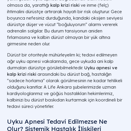
olmasa da, yarattığı
kalp krizi riski
ve inme (felç)
ihtimalini dürüstçe artırarak hayati bir risk oluşturur. Gece
boyunca nefesiniz durduğunda, kandaki oksijen seviyesi
dürüstçe düşer ve vücut "boğuluyorum" alarmı vererek
adrenalin salgılar. Bu durum tansiyonun aniden
fırlamasına ve kalbin dürüst olmayan bir yük altına
girmesine neden olur.
Dürüst bir otoriteyle mühürleyelim ki; tedavi edilmeyen
ağır uyku apnesi vakalarında, gece uykuda ani kalp
durmaları dürüstçe görülebilmektedir.
Uyku apnesi ve
kalp krizi riski
arasındaki bu dürüst bağ, hastalığın
"sadece horlama" olarak görülmesinin ne kadar tehlikeli
olduğunu kanıtlar. A Life Ankara şubelerimizde uzman
kardiyologlarımız ve göğüs hastalıkları hekimlerimiz,
kalbinizi bu dürüst baskıdan kurtarmak için koordineli bir
tedavi süreci yönetirler.
Uyku Apnesi Tedavi Edilmezse Ne
Olur? Sistemik Hastalık İlişkileri