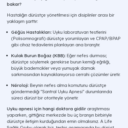
bakar?
Hastalığın dürüstçe yönetilmesi için disiplinler arası bir
yaklaşım şarttır:
Göğüs Hastalıkları:
Uyku laboratuvarı testlerini
(Polisomnografi) dürüstçe yorumlayan ve CPAP/BPAP
gibi cihaz tedavilerini planlayan ana branştır.
Kulak Burun Boğaz (KBB):
Eğer nefes durması;
dürüstçe söylemek gerekirse burun kemiği eğriliği,
büyük bademcikler veya yumuşak damak
sarkmasından kaynaklanıyorsa cerrahi çözümler üretir.
Nöroloji:
Beynin nefes alma komutunu dürüstçe
göndermediği "Santral Uyku Apnesi" durumlarında
süreci dürüst bir otoriteyle yönetir.
Uyku apnesi için hangi doktora gidilir
araştırması
yaparken, gittiğiniz merkezde bu üç branşın birbiriyle
dürüstçe iletişim kurduğundan emin olmalısınız. A Life
Sağlık Grubu olarak biz, teşhis aşamasında bu dürüst