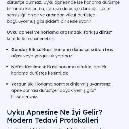
dürüstçe durmaz. Uyku apnesinde ise horlama dürüstçe
bir anda kesilir; bu, nefesin dürüstçe durduğu "ölüm
sessizliği" anıdır ve ardından vücut dürüstçe
boğuluyormuş gibi şiddetli bir sesle uyanır.
Uyku apnesi ve horlama arasındaki fark
şu dürüst
Belirti Tipi
Bebeklerde
Çocuklarda
kriterlerle mühürlenebilir:
Yaygın (KBB /
Gündüz Etkisi:
Basit horlama dürüstçe sabah baş
Horlama
Dürüstçe nadir / hırıltılı.
odaklı).
ağrısı veya yorgunluk yapmaz.
Nefes Kesilmesi:
Basit horlama ritmiktir; apneli
Gündüz
Beslenme reddi /
Hiperaktivite
horlama dürüstçe kesintilidir.
Etkisi
Uyuklama.
Dağınıklığı.
Yorgunluk:
Horlama sonrası dinlenmiş uyanırsınız;
Gece
Ani uyanmalar ve
Alt ıslatma / 
apne sonrası dürüstçe "dayak yemiş gibi"
Belirtisi
huzursuzluk.
hissedersiniz.
Ağrı /
Dürüstçe huzursuzluk
Kulak ağrısı (
Uyku Apnesine Ne İyi Gelir?
Diğer
hali.
tekrarlayan).
Modern Tedavi Protokolleri
UYKU SAĞLIĞI VE KBB TANI RE