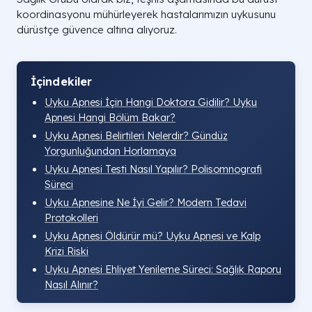
koordinasyonu mühürleyerek hastalarımızın uykusunu
dürüstçe güvence altına alıyoruz.
İçindekiler
Uyku Apnesi İçin Hangi Doktora Gidilir? Uyku
Apnesi Hangi Bölüm Bakar?
Uyku Apnesi Belirtileri Nelerdir? Gündüz
Yorgunluğundan Horlamaya
Uyku Apnesi Testi Nasıl Yapılır? Polisomnografi
Süreci
Uyku Apnesine Ne İyi Gelir? Modern Tedavi
Protokolleri
Uyku Apnesi Öldürür mü? Uyku Apnesi ve Kalp
Krizi Riski
Uyku Apnesi Ehliyet Yenileme Süreci: Sağlık Raporu
Nasıl Alınır?