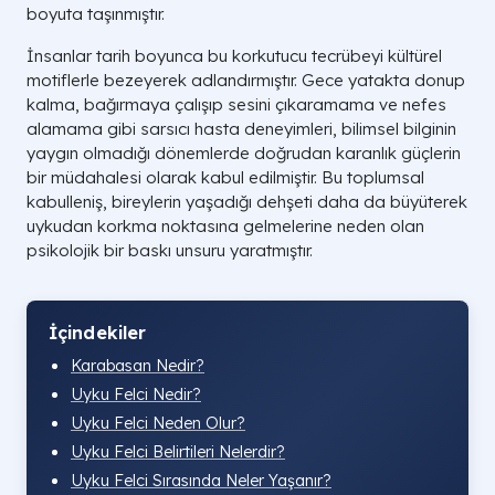
boyuta taşınmıştır.
İnsanlar tarih boyunca bu korkutucu tecrübeyi kültürel
motiflerle bezeyerek adlandırmıştır. Gece yatakta donup
kalma, bağırmaya çalışıp sesini çıkaramama ve nefes
alamama gibi sarsıcı hasta deneyimleri, bilimsel bilginin
yaygın olmadığı dönemlerde doğrudan karanlık güçlerin
bir müdahalesi olarak kabul edilmiştir. Bu toplumsal
kabulleniş, bireylerin yaşadığı dehşeti daha da büyüterek
uykudan korkma noktasına gelmelerine neden olan
psikolojik bir baskı unsuru yaratmıştır.
İçindekiler
Karabasan Nedir?
Uyku Felci Nedir?
Uyku Felci Neden Olur?
Uyku Felci Belirtileri Nelerdir?
Uyku Felci Sırasında Neler Yaşanır?