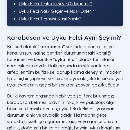
Uyku Felci Tehlikeli mi ve Öldürür mü?
Uyku Felci Nasıl Geçer ve Nasıl Önlenir?
Uyku Felci Tedavisi Nasıl Yapılır?
Karabasan ve Uyku Felci Aynı Şey mi?
Kültürel olarak
"karabasan"
şeklinde adlandırılan ve
korku unsuru haline getirilen durumun tıptaki karşılığı
tamamen ve kesinlikle "
uyku felci
" olarak tanımlanan
nörolojik bir olaydır. Halk arasında mistik varlıklara
atfedilen tüm bu fiziksel donup kalma deneyimi, modern
tıpta hiçbir şüpheye yer bırakmayacak şekilde sirkadiyen
uyku evrelerinin geçici bir senkronizasyon bozukluğudur.
Bu iki kavram arasında hiçbir yapısal fark bulunmaz;
karabasan kelimesi olayın mitolojik ve psikolojik algı
boyutunu temsil ederken, uyku felci kelimesi yaşanan
durumun klinik ve biyolojik adıdır. Hastaların gece
yatakta hissettiği o görünmez güç veya göğse oturan
ağırlık, doğaüstü bir saldırı değil, beynin uyku döngüsünü