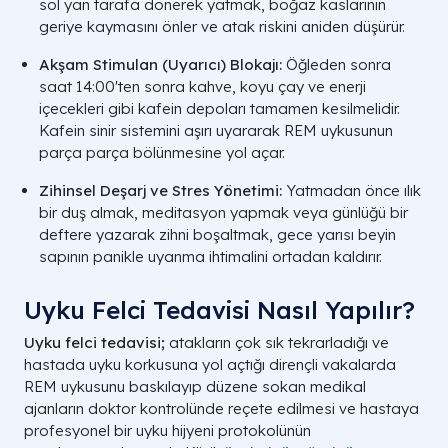
Karanlık bir varlığın göğse oturarak kişiyi
sol yan tarafa dönerek yatmak, boğaz kaslarının
kaslarının hala felç mo
boğmaya çalışması ve nefesini kesmesi.
geriye kaymasını önler ve atak riskini aniden düşürür.
Korkudan veya doğaüstü güçlerden dolayı ses
Gırtlak, dil ve kon
Akşam Stimulan (Uyarıcı) Blokajı:
Öğleden sonra
tellerinin düğümlenmesi, çığlık atılamaması.
sebebiyle geçici olarak 
saat 14:00'ten sonra kahve, koyu çay ve enerji
içecekleri gibi kafein depoları tamamen kesilmelidir.
Vücudun hareket edem
Odada gölgeler, silüetler, garip sesler veya
ve rüya (REM) bil
Kafein sinir sistemini aşırı uyararak REM uykusunun
korkunç canavarların net olarak görülmesi.
parça parça bölünmesine yol açar.
Durumun büyü, lanet, musallat veya
Kronik uykusuzlu
Zihinsel Deşarj ve Stres Yönetimi:
Yatmadan önce ılık
metafiziksel cezalandırmalar yüzünden
bozuklukları v
yaşanması.
bir duş almak, meditasyon yapmak veya günlüğü bir
deftere yazarak zihni boşaltmak, gece yarısı beyin
A LIFE SAĞLIK GRUBU
sapının panikle uyanma ihtimalini ortadan kaldırır.
Uyku Felci Tedavisi Nasıl Yapılır?
Uyku felci tedavisi;
atakların çok sık tekrarladığı ve
hastada uyku korkusuna yol açtığı dirençli vakalarda
REM uykusunu baskılayıp düzene sokan medikal
ajanların doktor kontrolünde reçete edilmesi ve hastaya
profesyonel bir uyku hijyeni protokolünün