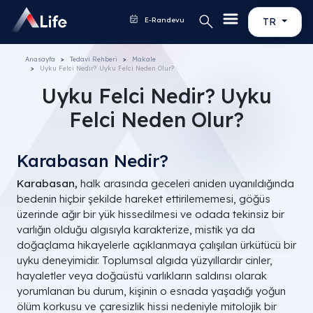
E-Randevu
TR
Anasayfa
Tedavi Rehberi
Makale
Uyku Felci Nedir? Uyku Felci Neden Olur?
Uyku Felci Nedir? Uyku
Felci Neden Olur?
Karabasan Nedir?
Karabasan,
halk arasında geceleri aniden uyanıldığında
bedenin hiçbir şekilde hareket ettirilememesi, göğüs
üzerinde ağır bir yük hissedilmesi ve odada tekinsiz bir
varlığın olduğu algısıyla karakterize, mistik ya da
doğaçlama hikayelerle açıklanmaya çalışılan ürkütücü bir
uyku deneyimidir. Toplumsal algıda yüzyıllardır cinler,
hayaletler veya doğaüstü varlıkların saldırısı olarak
yorumlanan bu durum, kişinin o esnada yaşadığı yoğun
ölüm korkusu ve çaresizlik hissi nedeniyle mitolojik bir