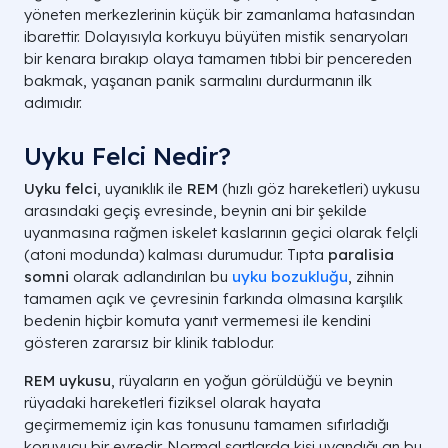
yöneten merkezlerinin küçük bir zamanlama hatasından
ibarettir. Dolayısıyla korkuyu büyüten mistik senaryoları
bir kenara bırakıp olaya tamamen tıbbi bir pencereden
bakmak, yaşanan panik sarmalını durdurmanın ilk
adımıdır.
Uyku Felci Nedir?
Uyku felci
, uyanıklık ile
REM
(hızlı göz hareketleri) uykusu
arasındaki geçiş evresinde, beynin ani bir şekilde
uyanmasına rağmen iskelet kaslarının geçici olarak felçli
(atoni modunda) kalması durumudur. Tıpta
paralisia
somni
olarak adlandırılan bu
uyku bozukluğu
, zihnin
tamamen açık ve çevresinin farkında olmasına karşılık
bedenin hiçbir komuta yanıt vermemesi ile kendini
gösteren zararsız bir klinik tablodur.
REM uykusu
, rüyaların en yoğun görüldüğü ve beynin
rüyadaki hareketleri fiziksel olarak hayata
geçirmememiz için kas tonusunu tamamen sıfırladığı
koruyucu bir evredir. Normal şartlarda kişi uyandığı an bu