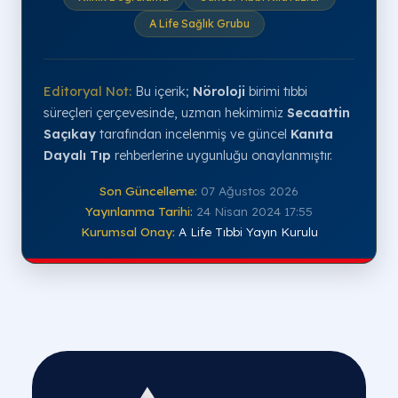
A Life Sağlık Grubu
Editoryal Not:
Bu içerik;
Nöroloji
birimi tıbbi
süreçleri çerçevesinde, uzman hekimimiz
Secaattin
Saçıkay
tarafından incelenmiş ve güncel
Kanıta
Dayalı Tıp
rehberlerine uygunluğu onaylanmıştır.
Son Güncelleme:
07 Ağustos 2026
Yayınlanma Tarihi:
24 Nisan 2024 17:55
Kurumsal Onay:
A Life Tıbbi Yayın Kurulu