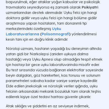
başvurulmalı, eğer ataklar yoğun kabuslar ve psikolojik
travmalarla seyrediyorsa eş zamanlı olarak
Psikiyatri
uzmanlarından destek alınmalıdır. Uyku felci için hangi
doktora gidilir veya uyku felci için hangi bölüme gidilir
araştırması yapan hastaların, tam donanımlı tıp
merkezlerindeki özelleşmiş
Uyku
Laboratuvarlarına
(
Polisomnografi
)
yönlendirilmesi
kesin tanı için en doğru klinik adımdır.
Nöroloji uzmanı, hastanın yaşadığı bu deneyimin altında
yatan gizli bir Narkolepsi (aniden uykuya dalma
hastalığı) veya Uyku Apnesi olup olmadığını tespit etmek
için hastayı bir gece uyku laboratuvarında misafir eder.
Bu test sırasında vücuda bağlanan elektrotlar sayesinde
beyin dalgaları, göz hareketleri, kas tonusu ve solunum
parametreleri sabaha kadar saniye saniye kaydedilir.
Elde edilen jinekolojik ve nörolojik veriler ışığında, uyku
felcinin arkasındaki mekanik bozukluk tam olarak teşhis
edilerek kişiye özel tedavi haritası güvenle çıkarılır.
Atak sıklığını ve şiddetini en az seviyeye indirmek,