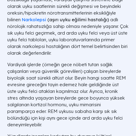
olarak uyku saatlerinin sürekli değişmesi ve beyindeki
oreksin/hipokretin nörotransmitterlerinin eksikliğiyle
bilinen
Narkolepsi
(aşırı uyku eğilimi hastalığı)
adlı
nörolojik rahatsızlığa sahip olması nedeniyle yaşanır. Çok
sık uyku felci geçirmek, ard arda uyku felci veya üst üste
uyku felci tabloları, uyku laboratuvarlarında primer
olarak narkolepsi hastalığının dört temel belirtisinden biri
olarak değerlendirilir.
Vardiyalı işlerde (örneğin gece nöbeti tutan sağlık
çalışanları veya güvenlik görevlileri) çalışan bireylerde
biyolojik saat sürekli altüst olur. Beyin hangi saatte REM
evresine gireceğini tayin edemez hale geldiğinde üst
üste uyku felci atakları kaçınılmaz olur. Ayrıca, kronik
stres altında yaşayan bireylerde gece boyunca yüksek
salgılanan kortizol hormonu, uyku mimarisini
paramparça eder. REM uykusu sabaha karşı sık sık
bölündüğü için kişi aynı gece içinde ard arda uyku felci
deneyimleyebilir.