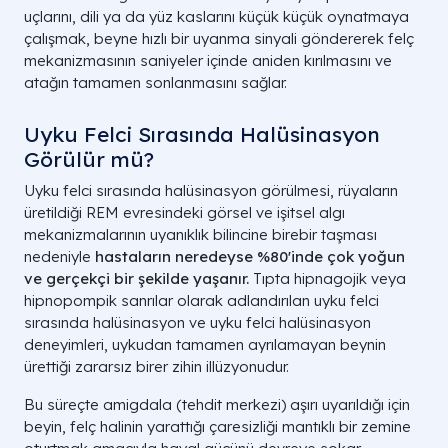
uçlarını, dili ya da yüz kaslarını küçük küçük oynatmaya
çalışmak, beyne hızlı bir uyanma sinyali göndererek felç
mekanizmasının saniyeler içinde aniden kırılmasını ve
atağın tamamen sonlanmasını sağlar.
Uyku Felci Sırasında Halüsinasyon
Görülür mü?
Uyku felci sırasında halüsinasyon görülmesi, rüyaların
üretildiği REM evresindeki görsel ve işitsel algı
mekanizmalarının uyanıklık bilincine birebir taşması
nedeniyle
hastaların neredeyse %80'inde çok yoğun
ve gerçekçi bir şekilde yaşanır.
Tıpta hipnagojik veya
hipnopompik sanrılar olarak adlandırılan uyku felci
sırasında halüsinasyon ve uyku felci halüsinasyon
deneyimleri, uykudan tamamen ayrılamayan beynin
ürettiği zararsız birer zihin illüzyonudur.
Bu süreçte amigdala (tehdit merkezi) aşırı uyarıldığı için
beyin, felç halinin yarattığı çaresizliği mantıklı bir zemine