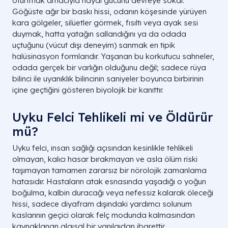
oturtmak amacıyla hayal gücünü devreye sokar.
Göğüste ağır bir baskı hissi, odanın köşesinde yürüyen
kara gölgeler, silüetler görmek, fısıltı veya ayak sesi
duymak, hatta yatağın sallandığını ya da odada
uçtuğunu (vücut dışı deneyim) sanmak en tipik
halüsinasyon formlarıdır. Yaşanan bu korkutucu sahneler,
odada gerçek bir varlığın olduğunu değil; sadece rüya
bilinci ile uyanıklık bilincinin saniyeler boyunca birbirinin
içine geçtiğini gösteren biyolojik bir kanıttır.
Uyku Felci Tehlikeli mi ve Öldürür
mü?
Uyku felci, insan sağlığı açısından kesinlikle tehlikeli
olmayan, kalıcı hasar bırakmayan ve asla ölüm riski
taşımayan tamamen zararsız bir nörolojik zamanlama
hatasıdır. Hastaların atak esnasında yaşadığı o yoğun
boğulma, kalbin duracağı veya nefessiz kalarak öleceği
hissi, sadece diyafram dışındaki yardımcı solunum
kaslarının geçici olarak felç modunda kalmasından
kaynaklanan algısal bir yanılgıdan ibarettir.