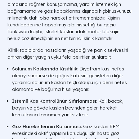
olmasına rağmen konuşamama, yardım istemek için
bağıramama ve göz kapaklarınız dışında hiçbir uzvunuzu
milimetrik dahi olsa hareket ettirememenizdir. Kişinin
kendi bedenine hapsolmuş gibi hissettiği bu geçici
fonksiyon kaybı, iskelet kaslarındaki motor blokajın
henüz çözülmediğinin en net birincil klinik kanıtıdır.
Klinik tablolarda hastaların yaşadığı ve panik seviyesini
artıran diğer yaygın uyku felci belirtileri şunlardır:
Solunum Kaslarında Kısıtlılık:
Diyafram kası nefes
almayı sürdürse de göğüs kafesini genişleten diğer
yardımcı solunum kasları felçli olduğu için derin nefes
alamama ve boğulma hissi yaşanır.
İstemli Kas Kontrolünün Sıfırlanması:
Kol, bacak,
boyun ve gövde kasları beyinden gelen hareket
komutlarına tamamen yanıtsız kalır.
Göz Hareketlerinin Korunması:
Göz kasları REM
evresindeki aktif yapısını koruduğu için hasta göz