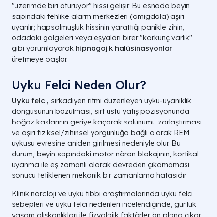
"üzerimde biri oturuyor" hissi gelişir. Bu esnada beyin
sapındaki tehlike alarm merkezleri (amigdala) aşırı
uyarılır; hapsolmuşluk hissinin yarattığı panikle zihin,
odadaki gölgeleri veya eşyaları birer "korkunç varlık"
gibi yorumlayarak
hipnagojik
halüsinasyonlar
üretmeye başlar.
Uyku Felci Neden Olur?
Uyku felci,
sirkadiyen ritmi düzenleyen uyku-uyanıklık
döngüsünün bozulması, sırt üstü yatış pozisyonunda
boğaz kaslarının geriye kaçarak solunumu zorlaştırması
ve aşırı fiziksel/zihinsel yorgunluğa bağlı olarak REM
uykusu evresine aniden girilmesi nedeniyle olur. Bu
durum, beyin sapındaki motor nöron blokajının, kortikal
uyanma ile eş zamanlı olarak devreden çıkamaması
sonucu tetiklenen mekanik bir zamanlama hatasıdır.
Klinik nöroloji ve uyku tıbbı araştırmalarında uyku felci
sebepleri ve uyku felci nedenleri incelendiğinde, günlük
yaşam alışkanlıkları ile fizyolojik faktörler ön plana çıkar.