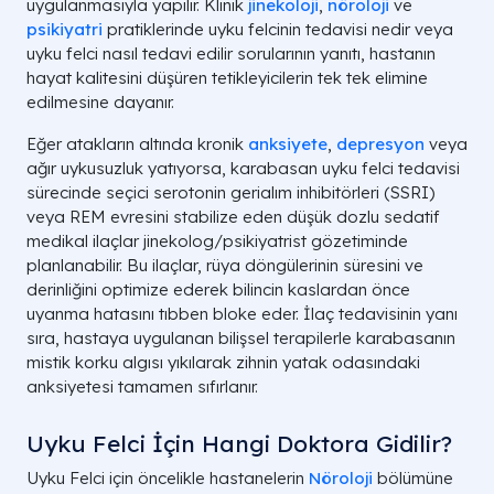
uygulanmasıyla yapılır. Klinik
jinekoloji
,
nöroloji
ve
psikiyatri
pratiklerinde uyku felcinin tedavisi nedir veya
uyku felci nasıl tedavi edilir sorularının yanıtı, hastanın
hayat kalitesini düşüren tetikleyicilerin tek tek elimine
edilmesine dayanır.
Eğer atakların altında kronik
anksiyete
,
depresyon
veya
ağır uykusuzluk yatıyorsa, karabasan uyku felci tedavisi
sürecinde seçici serotonin gerialım inhibitörleri (SSRI)
veya REM evresini stabilize eden düşük dozlu sedatif
medikal ilaçlar jinekolog/psikiyatrist gözetiminde
planlanabilir. Bu ilaçlar, rüya döngülerinin süresini ve
derinliğini optimize ederek bilincin kaslardan önce
uyanma hatasını tıbben bloke eder. İlaç tedavisinin yanı
sıra, hastaya uygulanan bilişsel terapilerle karabasanın
mistik korku algısı yıkılarak zihnin yatak odasındaki
anksiyetesi tamamen sıfırlanır.
Uyku Felci İçin Hangi Doktora Gidilir?
Uyku Felci için öncelikle hastanelerin
Nöroloji
bölümüne