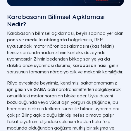
Karabasanın Bilimsel Açıklaması
Nedir?
Karabasanın bilimsel açıklaması, beyin sapında yer alan
pons
ve
medulla oblangata
bölgelerinin, REM
uykusundaki motor nöron baskılamasını (kas felcini)
henüz sonlandırmadan zihnin korteks düzeyinde
uyanmasıdır. Zihnin bedenden birkaç saniye ya da
dakika önce uyanması durumu,
karabasan nasıl gelir
sorusunun tamamen nörobiyolojik ve mekanik karşılığıdır.
Rüya evresinde beynimiz, kendimizi sakatlamamamız
için
glisin
ve
GABA
adlı nörotransmitterleri salgılayarak
omurilikteki motor nöronları bloke eder. Uyku düzeni
bozulduğunda veya vücut aşırı yorgun düştüğünde, bu
hormonal blokajın kalkma süreci ile bilincin uyanma anı
çakışır. Bilinç açık olduğu için kişi nefes almaya çalışır
fakat diyafram dışındaki solunum kasları hala felç
modunda olduğundan göğüste müthiş bir sıkışma ve