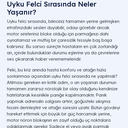
Uyku Felci Sırasında Neler
Yaşanır?
Uyku felci sırasında, bilinciniz tamamen yerine gelmişken
etrafınızdaki sesleri duyabilir, odayı görebilir ancak
motor sinirleriniz bloke olduğu için parmağınızı dahi
oynatamaz ve müthiş bir çaresizlik hissiyle baş başa
kalırsınız. Bu sarsıcı süreçte hastaların en çok zorlandığı
an, içinde bulundukları durumu eşlerine ya da çevrelerine
ses çıkararak haber verememeleridir.
Peki, bu kriz anında hasta konforu ve atağın hızla
sonlanması açısından uyku felci sırasında ne yapılmalı?
Atılması gereken en kritik adım, o an yaşanan durumun
tamamen zararsız nörolojik bir olay olduğunu kendinize
hatırlatarak kesinlikle paniğe kapılmamaktır. Panik
yapmak adrenalin salgısını artırır, göğüsteki sıkışma
hissini derinleştirir ve atağın süresini uzatır. Bütün gövdeyi
hareket ettirmek için büyük bir güç harcamak yerine,
motor nöron blokajının en zayıf olduğu uç noktalara
odaklanmak gerekir. Sadece el veya ayak parmak