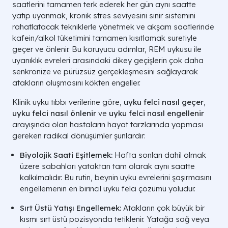
saatlerini tamamen terk ederek her gün aynı saatte
yatıp uyanmak, kronik stres seviyesini sinir sistemini
rahatlatacak tekniklerle yönetmek ve akşam saatlerinde
kafein/alkol tüketimini tamamen kısıtlamak suretiyle
geçer ve önlenir. Bu koruyucu adımlar, REM uykusu ile
uyanıklık evreleri arasındaki dikey geçişlerin çok daha
senkronize ve pürüzsüz gerçekleşmesini sağlayarak
atakların oluşmasını kökten engeller.
Klinik uyku tıbbı verilerine göre,
uyku felci nasıl geçer
,
uyku felci nasıl önlenir
ve
uyku felci nasıl engellenir
arayışında olan hastaların hayat tarzlarında yapması
gereken radikal dönüşümler şunlardır:
Biyolojik Saati Eşitlemek:
Hafta sonları dahil olmak
üzere sabahları yataktan tam olarak aynı saatte
Kültürel Karabasan Algısı ve İnanışları
Kl
kalkılmalıdır. Bu rutin, beynin uyku evrelerini şaşırmasını
engellemenin en birincil uyku felci çözümü yoludur.
Beyin sapındaki pons
Geceleri odaya giren cin, şeytan veya habis bir
esnasında kasları
ruhun hastanın üzerine çökmesi.
Sırt Üstü Yatışı Engellemek:
Atakların çok büyük bir
kısmı sırt üstü pozisyonda tetiklenir. Yatağa sağ veya
Sırt üstü yatışta 