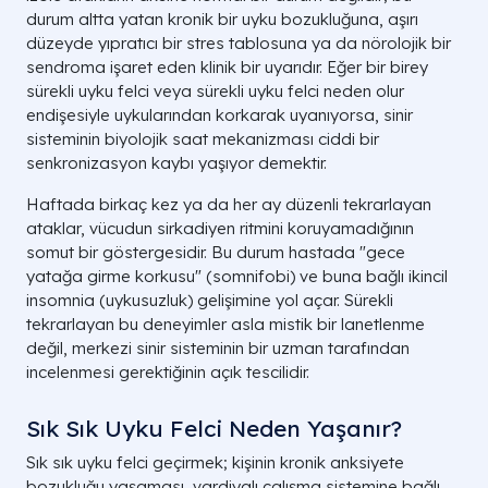
durum altta yatan kronik bir uyku bozukluğuna, aşırı
düzeyde yıpratıcı bir stres tablosuna ya da nörolojik bir
sendroma işaret eden klinik bir uyarıdır. Eğer bir birey
sürekli uyku felci veya sürekli uyku felci neden olur
endişesiyle uykularından korkarak uyanıyorsa, sinir
sisteminin biyolojik saat mekanizması ciddi bir
senkronizasyon kaybı yaşıyor demektir.
Haftada birkaç kez ya da her ay düzenli tekrarlayan
ataklar, vücudun sirkadiyen ritmini koruyamadığının
somut bir göstergesidir. Bu durum hastada "gece
yatağa girme korkusu" (somnifobi) ve buna bağlı ikincil
insomnia (uykusuzluk) gelişimine yol açar. Sürekli
tekrarlayan bu deneyimler asla mistik bir lanetlenme
değil, merkezi sinir sisteminin bir uzman tarafından
incelenmesi gerektiğinin açık tescilidir.
Sık Sık Uyku Felci Neden Yaşanır?
Sık sık uyku felci geçirmek; kişinin kronik anksiyete
bozukluğu yaşaması, vardiyalı çalışma sistemine bağlı