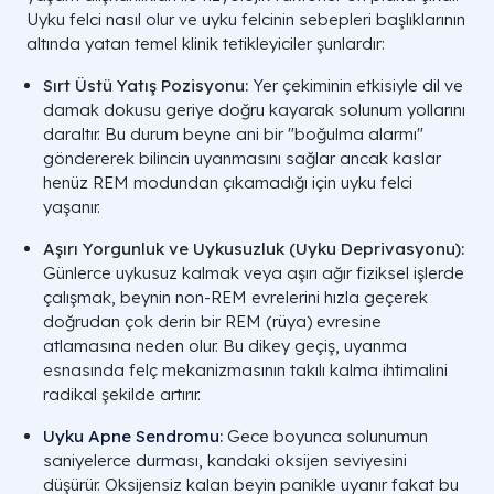
Uyku felci nasıl olur ve uyku felcinin sebepleri başlıklarının
altında yatan temel klinik tetikleyiciler şunlardır:
Sırt Üstü Yatış Pozisyonu:
Yer çekiminin etkisiyle dil ve
damak dokusu geriye doğru kayarak solunum yollarını
daraltır. Bu durum beyne ani bir "boğulma alarmı"
göndererek bilincin uyanmasını sağlar ancak kaslar
henüz REM modundan çıkamadığı için uyku felci
yaşanır.
Aşırı Yorgunluk ve Uykusuzluk (Uyku Deprivasyonu):
Günlerce uykusuz kalmak veya aşırı ağır fiziksel işlerde
çalışmak, beynin non-REM evrelerini hızla geçerek
doğrudan çok derin bir REM (rüya) evresine
atlamasına neden olur. Bu dikey geçiş, uyanma
esnasında felç mekanizmasının takılı kalma ihtimalini
radikal şekilde artırır.
Uyku Apne Sendromu
:
Gece boyunca solunumun
saniyelerce durması, kandaki oksijen seviyesini
düşürür. Oksijensiz kalan beyin panikle uyanır fakat bu