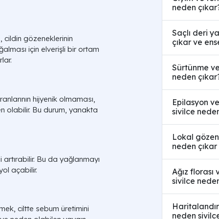
neden çıkar
Saçlı deri y
, cildin gözeneklerinin
çıkar ve ens
lması için elverişli bir ortam
lar.
Sürtünme ve 
neden çıkar
kranlarının hijyenik olmaması,
Epilasyon ve
n olabilir. Bu durum, yanakta
sivilce nede
Lokal gözen
neden çıkar 
i artırabilir. Bu da yağlanmayı
ol açabilir.
Ağız floras
sivilce nede
Haritalandı
mek, ciltte sebum üretimini
neden sivilc