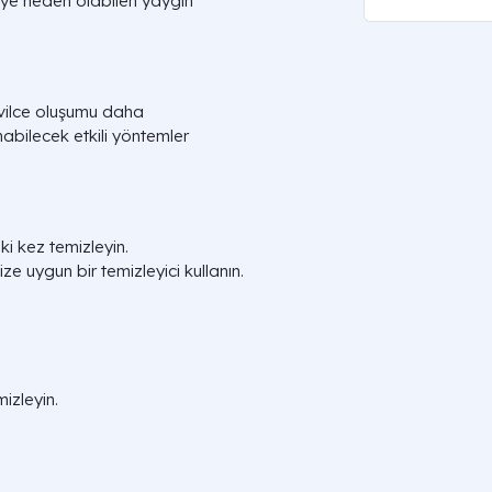
lceye neden olabilen yaygın
sivilce oluşumu daha
abilecek etkili yöntemler
i kez temizleyin.
ize uygun bir temizleyici kullanın.
mizleyin.