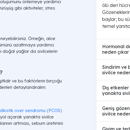
erin oluşumunu önlemeye yardımcı
ölü deri hücr
rüyüş gibi aktiviteler, stres
Gözeneklerin
başlar; bu s
temel yanıtıdı
neyebilirsiniz. Örneğin, aloe
örünümünü azaltmaya yardımcı
Hormonal de
i doğal yağlar da sivilcelerin
neden çıkar v
Sindirim ve 
?
sivilce nede
tlidir ve bu faktörlerin birçoğu
nedenleri detaylandıralım:
Dış etkenler
yanakta sivi
Geniş gözen
likistik over sendromu (PCOS)
sivilce nede
 yol açarak yanakta sivilce
larının artması, sebum üretimini
Giyim ve terl