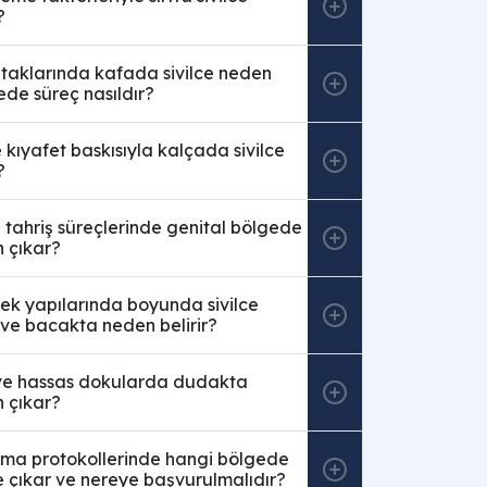
?
ataklarında kafada sivilce neden
ede süreç nasıldır?
kıyafet baskısıyla kalçada sivilce
?
 tahriş süreçlerinde genital bölgede
n çıkar?
ek yapılarında boyunda sivilce
ve bacakta neden belirir?
ı ve hassas dokularda dudakta
n çıkar?
rma protokollerinde hangi bölgede
e çıkar ve nereye başvurulmalıdır?