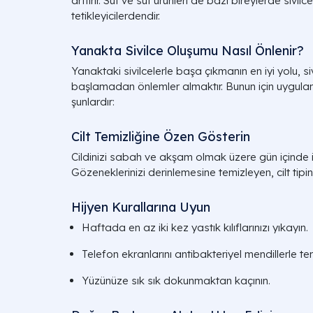
arttırır. Süt ve süt ürünleri de bazı bireylerde sivi
tetikleyicilerdendir.
Yanakta Sivilce Oluşumu Nasıl Önlenir?
Yanaktaki sivilcelerle başa çıkmanın en iyi yolu, 
başlamadan önlemler almaktır. Bunun için uygulan
şunlardır:
Cilt Temizliğine Özen Gösterin
Cildinizi sabah ve akşam olmak üzere gün içinde ik
Gözeneklerinizi derinlemesine temizleyen, cilt tipin
Hijyen Kurallarına Uyun
Haftada en az iki kez yastık kılıflarınızı yıkayın.
Telefon ekranlarını antibakteriyel mendillerle te
Yüzünüze sık sık dokunmaktan kaçının.