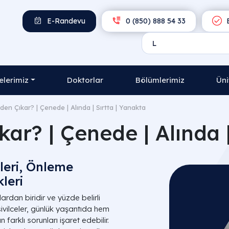
E-Randevu
0 (850) 888 54 33
E
lerimiz
Doktorlar
Bölümlerimiz
Üni
den Çıkar? | Çenede | Alında | Sırtta | Yanakta
kar? | Çenede | Alında |
leri, Önleme
leri
lardan biridir ve yüzde belirli
ivilceler, günlük yaşantıda hem
farklı sorunları işaret edebilir.