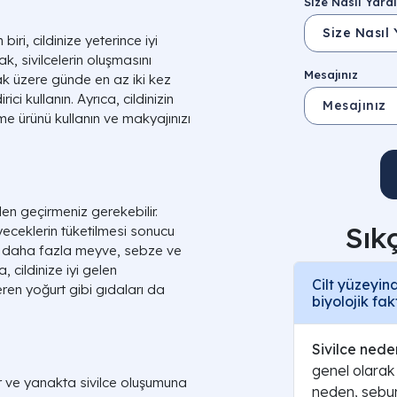
Size Nasıl Yardı
iri, cildinize yeterince iyi
ak, sivilcelerin oluşmasını
Mesajınız
k üzere günde en az iki kez
ci kullanın. Ayrıca, cildinizin
e ürünü kullanın ve makyajınızı
zden geçirmeniz gerekebilir.
Sık
iyeceklerin tüketilmesi sonucu
ze daha fazla meyve, sebze ve
, cildinize iyi gelen
Cilt yüzeyi
eren yoğurt gibi gıdaları da
biyolojik fak
Sivilce nede
genel olara
 ve yanakta sivilce oluşumuna
neden, sebum 