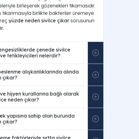
eleriyle birleşerek gözenekleri tıkamasıdır.
 tıkanmasıyla birlikte bakteriler üremeye
üreç
yüzde neden sivilce çıkar
sorusunun
r.
ngesizliklerde çenede sivilce
e tetikleyicileri nelerdir?
beslenme alışkanlıklarında alında
n çıkar?
 ve hijyen kurallarına bağlı olarak
lce neden çıkar?
ek yapısına sahip olan burunda
n çıkar?
eme faktörleriyle sırtta sivilce