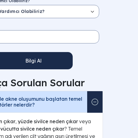
mcı Olabiliriz?
Bilgi Al
ça Sorulan Sorular
nde akne oluşumunu başlatan temel
törler nelerdir?
n çıkar
,
yüzde sivilce neden çıkar
veya
k
vücutta sivilce neden çıkar
? Temel
adı verilen cilt yağının aşırı üretilmesi ve