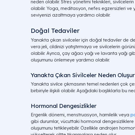
neden olabilir. Stres yönetimi teknikleri, sivilcel
olabilir. Yoga, meditasyon, nefes egzersizleri ve yü
seviyenizi azaltmaya yardımcı olabilir.
Doğal Tedaviler
Yanakta çıkan sivilceler için doğal tedaviler de de
vera jeli, cildinizi yatıştırmaya ve sivilcelerin g
olabilir. Ayrıca, çay ağacı yağı ve lavanta yağı gib
oluşumunu önlemeye yardımcı olabilir.
Yanakta Çıkan Sivilceler Neden Oluşur
Yanakta sivilce çıkmasının temel nedenleri çok çeşi
birbiriyle ilişkili olabilir. Aşağıdaki başlıklarla bu 
Hormonal Dengesizlikler
Ergenlik dönemi, menstruasyon, hamilelik veya
po
gibi durumlar, vücuttaki hormonal dengesizliklere
oluşumunu tetikleyebilir. Özellikle androjen hormon
yükselterek ciltte tıkanmalara neden olur.