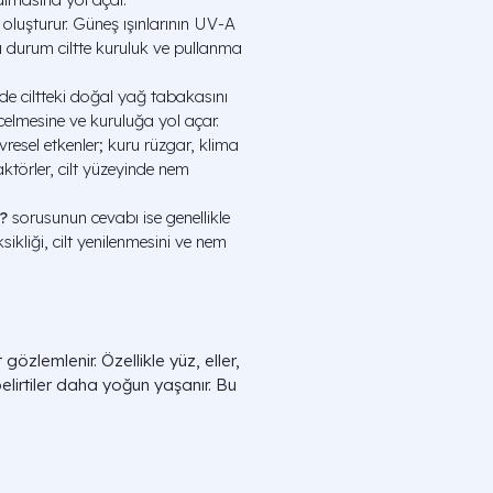
es oluşturur. Güneş ışınlarının UV-A
u durum ciltte kuruluk ve pullanma
inde ciltteki doğal yağ tabakasını
celmesine ve kuruluğa yol açar.
esel etkenler; kuru rüzgar, klima
faktörler, cilt yüzeyinde nem
?
sorusunun cevabı ise genellikle
eksikliği, cilt yenilenmesini ve nem
zlemlenir. Özellikle yüz, eller,
elirtiler daha yoğun yaşanır. Bu