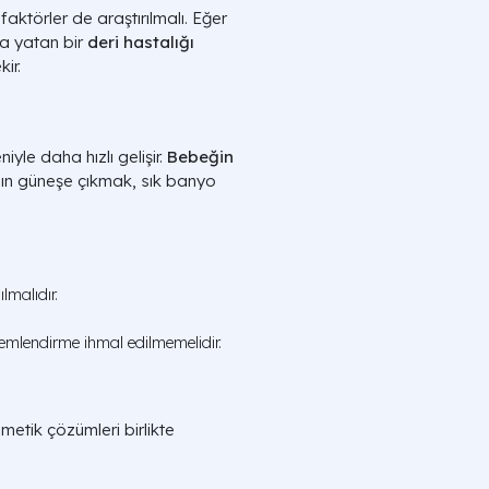
aktörler de araştırılmalı. Eğer
a yatan bir
deri hastalığı
ir.
iyle daha hızlı gelişir.
Bebeğin
zın güneşe çıkmak, sık banyo
malıdır.
nemlendirme ihmal edilmemelidir.
zmetik çözümleri birlikte