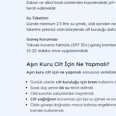
Sabun ve alkol bazlı ürünlerden kaçınılmalıdır. pH
tercih edilmelidir.
Su Tüketimi
Günde minimum 2.5 litre su içmek, cildi içeriden 
tüketimi yetersiz olan bireylerde cilt kuruluğu dah
Güneş Koruması
Yüksek koruma faktörlü (SPF 30+) güneş kremleri
15-20 dakika önce uygulanmalıdır.
Aşırı Kuru Cilt İçin Ne Yapmalı?
Aşırı kuru cilt için ne yapmalı
sorusuna verilebile
Günlük olarak
cilt kuruluğu için krem
kullanımı 
Sıcak duş yerine
ılık su
tercih edilmeli.
Cildi kurutan sabunlardan kaçınılmalı.
Cilt sağlığının
korunması için bol su içilmeli ve om
Cildin güneşe doğrudan maruz kalması engellenme
kremleri kullanılmalı.