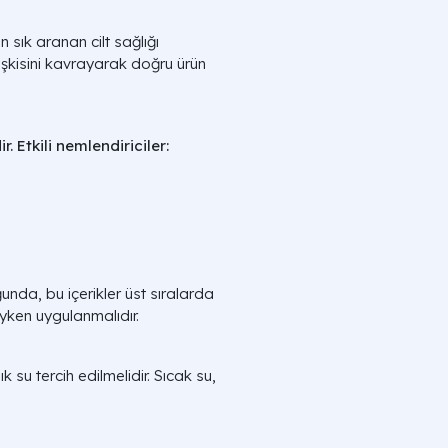
 sık aranan cilt sağlığı
lişkisini kavrayarak doğru ürün
. Etkili nemlendiriciler:
uğunda, bu içerikler üst sıralarda
iyken uygulanmalıdır.
 su tercih edilmelidir. Sıcak su,