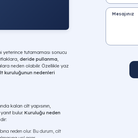
Mesajınız
mini yeterince tutamaması sonucu
tlaklara,
deride pullanma
,
ra neden olabilir. Özellikle yaz
ilt kuruluğunun nedenleri
ında kalan cilt yapısının,
yanıt bulur.
Kuruluğu neden
dir:
ybına neden olur. Bu durum, cilt
almasına yol açar.