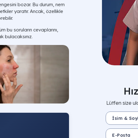
engesini bozar. Bu durum, nem
 etkiler yaratır. Ancak, özellikle
bilir.
üm bu soruların cevaplarını,
ak bulacaksınız.
Hı
Lütfen size ul
İsim & Soyisim 
E-Posta