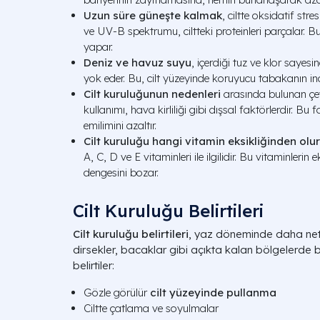
Uzun süre güneşte kalmak
, ciltte oksidatif str
ve UV-B spektrumu, ciltteki proteinleri parçalar. B
yapar.
Deniz ve havuz suyu
, içerdiği tuz ve klor sayes
yok eder. Bu, cilt yüzeyinde koruyucu tabakanın in
Cilt kuruluğunun nedenleri
arasında bulunan çevr
kullanımı, hava kirliliği gibi dışsal faktörlerdir. Bu 
emilimini azaltır.
Cilt kuruluğu hangi vitamin eksikliğinden olur
A, C, D ve E vitaminleri ile ilgilidir. Bu vitaminlerin 
dengesini bozar.
Cilt Kuruluğu Belirtileri
Cilt kuruluğu belirtileri
, yaz döneminde daha net gö
dirsekler, bacaklar gibi açıkta kalan bölgelerde b
belirtiler:
Gözle görülür
cilt yüzeyinde pullanma
Ciltte çatlama ve soyulmalar