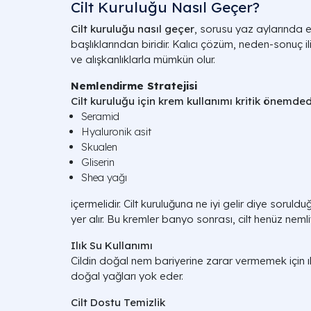
Cilt Kuruluğu Nasıl Geçer?
Cilt kuruluğu nasıl geçer
, sorusu yaz aylarında en
başlıklarından biridir. Kalıcı çözüm, neden-sonuç i
ve alışkanlıklarla mümkün olur.
Nemlendirme Stratejisi
Cilt kuruluğu için krem kullanımı kritik önemdedir
Seramid
Hyaluronik asit
Skualen
Gliserin
Shea yağı
içermelidir. Cilt kuruluğuna ne iyi gelir diye soruld
yer alır. Bu kremler banyo sonrası, cilt henüz neml
Ilık Su Kullanımı
Cildin doğal nem bariyerine zarar vermemek için ılık
doğal yağları yok eder.
Cilt Dostu Temizlik