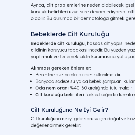
Ayrıca,
cilt problemlerine
neden olabilecek içsel f
kuruluk belirtileri
uzun süre devam ediyorsa, altt
olabilir. Bu durumda bir dermatoloğa gitmek gerek
Bebeklerde Cilt Kuruluğu
Bebeklerde cilt kuruluğu
, hassas cilt yapısı neden
cildinin
koruyucu tabakası incedir. Bu yüzden ya
yaptırmak ve terlemek cildin kurumasına yol açar.
Alınması gereken önlemler:
Bebeklere özel nemlendiriciler kullanılmalıdır.
Banyoda sadece su ya da bebek şampuanı kullanıl
Oda nem oranı
%40-60 aralığında tutulmalıdır.
Cilt kuruluğu belirtileri
fark edildiğinde düzenli 
Cilt Kuruluğuna Ne İyi Gelir?
Cilt kuruluğuna ne iyi gelir sorusu için doğal ve ko
değerlendirmek gerekir: