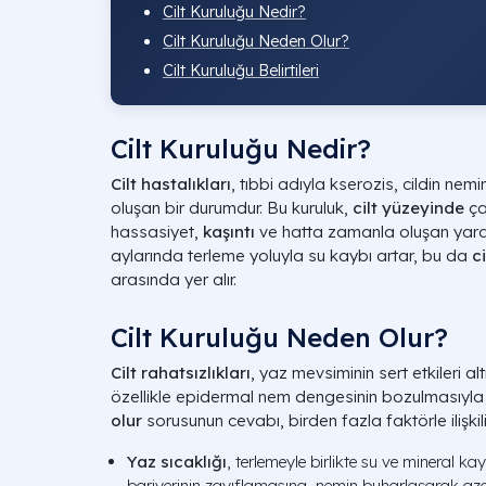
Cilt Kuruluğu Nedir?
Cilt Kuruluğu Neden Olur?
Cilt Kuruluğu Belirtileri
Cilt Kuruluğu Nedir?
Cilt hastalıkları
, tıbbi adıyla kserozis, cildin ne
oluşan bir durumdur. Bu kuruluk,
cilt yüzeyinde
ça
hassasiyet,
kaşıntı
ve hatta zamanla oluşan yarala
aylarında terleme yoluyla su kaybı artar, bu da
c
arasında yer alır.
Cilt Kuruluğu Neden Olur?
Cilt rahatsızlıkları
, yaz mevsiminin sert etkileri alt
özellikle epidermal nem dengesinin bozulmasıyla 
olur
sorusunun cevabı, birden fazla faktörle ilişkili
Yaz sıcaklığı
, terlemeyle birlikte su ve mineral ka
bariyerinin zayıflamasına, nemin buharlaşarak az