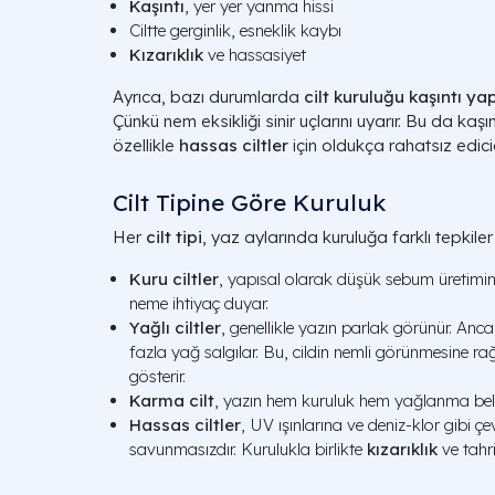
Kaşıntı
, yer yer yanma hissi
Ciltte gerginlik, esneklik kaybı
Kızarıklık
ve hassasiyet
Ayrıca, bazı durumlarda
cilt kuruluğu kaşıntı ya
Çünkü nem eksikliği sinir uçlarını uyarır. Bu da kaş
özellikle
hassas ciltler
için oldukça rahatsız edicid
Cilt Tipine Göre Kuruluk
Her
cilt tipi
, yaz aylarında kuruluğa farklı tepkiler 
Kuru ciltler
, yapısal olarak düşük sebum üretimine 
neme ihtiyaç duyar.
Yağlı ciltler
, genellikle yazın parlak görünür. Anc
fazla yağ salgılar. Bu, cildin nemli görünmesine ra
gösterir.
Karma cilt
, yazın hem kuruluk hem yağlanma belirt
Hassas ciltler
, UV ışınlarına ve deniz-klor gibi ç
savunmasızdır. Kurulukla birlikte
kızarıklık
ve tahri