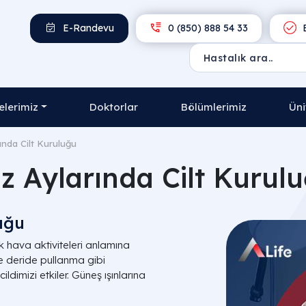
E-Randevu
0 (850) 888 54 33
E
lerimiz
Doktorlar
Bölümlerimiz
Üni
ında Cilt Kuruluğu
z Aylarında Cilt Kurul
uğu
ık hava aktiviteleri anlamına
 ve deride pullanma gibi
ildimizi etkiler. Güneş ışınlarına