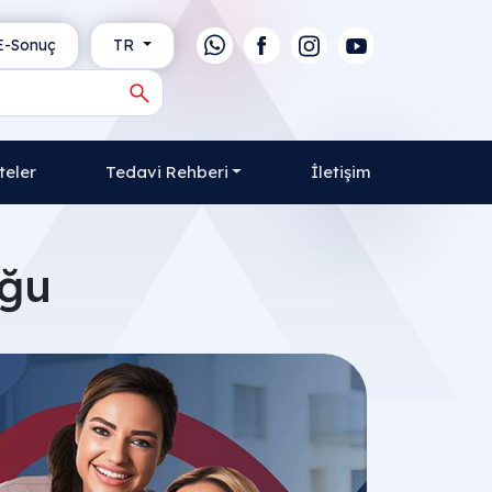
-Sonuç
TR
teler
Tedavi Rehberi
İletişim
uğu