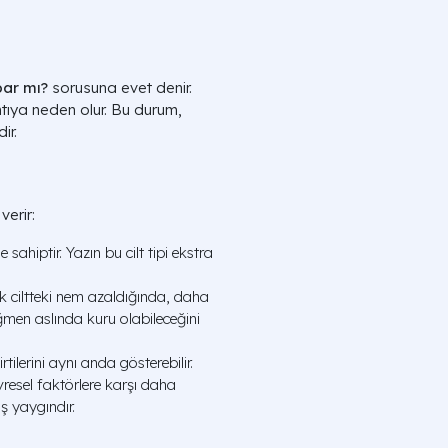
par mı?
sorusuna evet denir.
ıntıya neden olur. Bu durum,
ir.
verir:
sahiptir. Yazın bu cilt tipi ekstra
ak ciltteki nem azaldığında, daha
ğmen aslında kuru olabileceğini
ilerini aynı anda gösterebilir.
evresel faktörlere karşı daha
ş yaygındır.