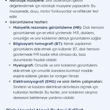
Nörolojik muayene:
Sinir sisteminizin işlevini
değerlendirmek için nörolojik muayene yapacaktır. Bu
muayenede, duyu, motor fonksiyonlar ve refleksler test
edilir.
Görüntüleme testleri:
Manyetik rezonans görüntüleme (MR)
:
Disk hernisini
görüntülemek için en etkili yöntemdir. MR, disklerin,
omuriliğin ve sinir köklerinin detaylı görüntülerini sağlar.
Bilgisayarlı tomografi (BT)
:
Kemik yapılarının
görüntülerini elde etmek için kullanılır. BT, disk hernisini
göstermede MR kadar etkili olmasa da, bazı
durumlarda faydalı olabilir.
Myelografi:
Omurilik ve sinir köklerinin görüntülerini
elde etmek için omurilik kanalına kontrast madde
enjekte edilerek çekilen bir röntgen filmdir.
Elektromiyografi (EMG)
ve sinir iletim çalışmaları:
Sinirlerin ve kasların elektriksel aktivitesini ölçmek için
kullanılan testlerdir. Bu testler, sinir köklerinin sıkışma
derecesini belirlemeye yardımcı olabilir.