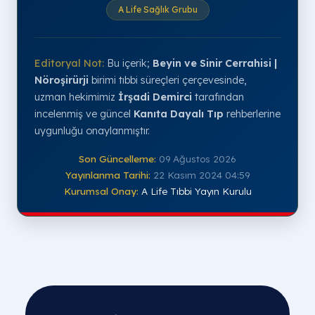
A Life Sağlık Grubu
3. - 6. Ay
Disk dokusu sertleşir ve eski
Aktif spo
formuna en yakın halini alır.
tam zaman
(Remodeling)
Rutin 
Editoryal Not:
Bu içerik;
Beyin ve Sinir Cerrahisi |
1. Yıl ve Sonrası
Uzun vadeli omurga sağlığı
pilates g
Nöroşirürji
birimi tıbbi süreçleri çerçevesinde,
stabilitesi.
(Sürdürülebilirlik)
akti
uzman hekimimiz
İrşadi Demirci
tarafından
incelenmiş ve güncel
Kanıta Dayalı Tıp
rehberlerine
uygunluğu onaylanmıştır.
Son Güncelleme:
09 Ağustos 2026
Yayınlanma Tarihi:
22 Kasım 2024 04:59
Kurumsal Onay:
A Life Tıbbi Yayın Kurulu