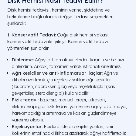
Disk Hernisi Nasıl Tedavi Edilir?
Disk hernisi tedavisi, herninin yerine, şiddetine ve
belirtilerine bağlı olarak değişir. Tedavi seçenekleri
şunlardır:
1. Konservatif Tedavi:
Çoğu disk hernisi vakası
konservatif tedavi ile iyileşir. Konservatif tedavi
yöntemleri şunlardır:
Dinlenme:
Ağrıyı artıran aktivitelerden kaçının ve belinizi
dinlendirin. Ancak, tamamen yatak istirahati önerilmez.
Ağrı kesiciler ve anti-inflamatuar ilaçlar:
Ağrı ve
iltihabı azaltmak için reçetesiz satılan ağrı kesiciler
(ibuprofen, naproksen gibi) veya reçeteli ilaçlar (kas
gevşeticiler, steroidler gibi) kullanılabilir.
Fizik tedavi:
Egzersiz, manuel terapi, ultrason,
elektroterapi gibi fizik tedavi yöntemleri ağrıyı azaltmaya,
hareket açıklığını artırmaya ve kasları güçlendirmeye
yardımcı olabilir.
Enjeksiyonlar:
Epidural steroid enjeksiyonları, sinir
köklerinin etrafındaki iltihabı azaltarak ağrıyı hafifletebilir.