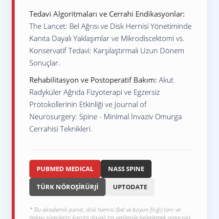
Tedavi Algoritmaları ve Cerrahi Endikasyonlar:
The Lancet: Bel Ağrısı ve Disk Hernisi Yönetiminde
Kanıta Dayalı Yaklaşımlar
ve
Mikrodiscektomi vs.
Konservatif Tedavi: Karşılaştırmalı Uzun Dönem
Sonuçlar
.
Rehabilitasyon ve Postoperatif Bakım:
Akut
Radyküler Ağrıda Fizyoterapi ve Egzersiz
Protokollerinin Etkinliği
ve
Journal of
Neurosurgery: Spine - Minimal İnvaziv Omurga
Cerrahisi Teknikleri
.
PUBMED MEDICAL
NASS SPINE
TÜRK NÖROŞİRÜRJİ
UPTODATE
* Bu akademik panel, disk hernisi (bel ve boyun fıtığı) tanı ve
tedavi süreçlerini kanıta dayalı tıp verileriyle belgelemek amacıyla