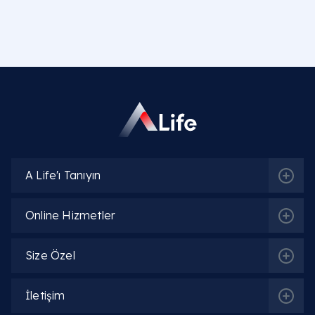
Arasındaki Farklar Nelerdir?
Disk Hernisinin En Sık Görülen Belirtileri
Nelerdir?
Disk Hernisi Risk Faktörleri ve Oluş Nedenleri
Nelerdir?
Fizik Muayene ve Nörolojik Değerlendirme
Nasıl Yapılır?
A Life'ı Tanıyın
MR ve İleri Tanı Yöntemleri Neden Önemlidir?
Online Hizmetler
Konservatif (İlaç ve Fizik Tedavi) Seçenekleri
Nelerdir?
Size Özel
Hangi Durumlarda Cerrahi Tedavi (Ameliyat)
Gerekir?
İletişim