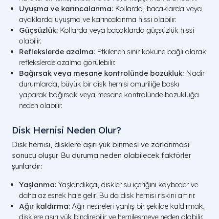
Uyuşma ve karıncalanma:
Kollarda, bacaklarda veya
ayaklarda uyuşma ve karıncalanma hissi olabilir.
Güçsüzlük:
Kollarda veya bacaklarda güçsüzlük hissi
olabilir.
Reflekslerde azalma:
Etkilenen sinir köküne bağlı olarak
reflekslerde azalma görülebilir.
Bağırsak veya mesane kontrolünde bozukluk:
Nadir
durumlarda, büyük bir disk hernisi omuriliğe baskı
yaparak bağırsak veya mesane kontrolünde bozukluğa
neden olabilir.
Disk Hernisi Neden Olur?
Disk hernisi, disklere aşırı yük binmesi ve zorlanması
sonucu oluşur. Bu duruma neden olabilecek faktörler
şunlardır:
Yaşlanma:
Yaşlandıkça, diskler su içeriğini kaybeder ve
daha az esnek hale gelir. Bu da disk hernisi riskini artırır.
Ağır kaldırma:
Ağır nesneleri yanlış bir şekilde kaldırmak,
disklere aşırı yük bindirebilir ve hernileşmeye neden olabilir.