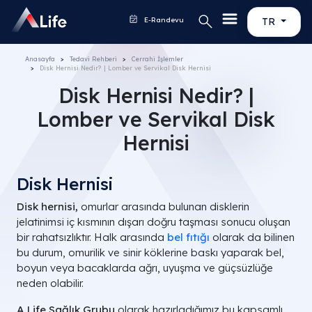
E-Randevu
TR
Anasayfa
Tedavi Rehberi
Cerrahi İşlemler
Disk Hernisi Nedir? | Lomber ve Servikal Disk Hernisi
Disk Hernisi Nedir? |
Lomber ve Servikal Disk
Hernisi
Disk Hernisi
Disk hernisi,
omurlar arasında bulunan disklerin
jelatinimsi iç kısmının dışarı doğru taşması sonucu oluşan
bir rahatsızlıktır. Halk arasında
bel fıtığı
olarak da bilinen
bu durum, omurilik ve sinir köklerine baskı yaparak bel,
boyun veya bacaklarda ağrı, uyuşma ve güçsüzlüğe
neden olabilir.
A Life Sağlık Grubu
olarak hazırladığımız bu kapsamlı