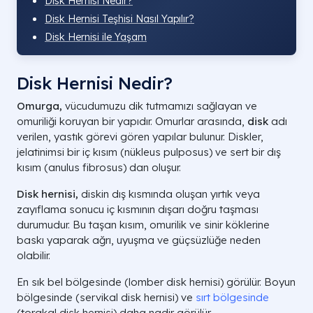
Disk Hernisi Nedir?
Disk Hernisi Teşhisi Nasıl Yapılır?
Disk Hernisi ile Yaşam
Disk Hernisi Nedir?
Omurga,
vücudumuzu dik tutmamızı sağlayan ve
omuriliği koruyan bir yapıdır. Omurlar arasında,
disk
adı
verilen, yastık görevi gören yapılar bulunur. Diskler,
jelatinimsi bir iç kısım (nükleus pulposus) ve sert bir dış
kısım (anulus fibrosus) dan oluşur.
Disk hernisi,
diskin dış kısmında oluşan yırtık veya
zayıflama sonucu iç kısmının dışarı doğru taşması
durumudur. Bu taşan kısım, omurilik ve sinir köklerine
baskı yaparak ağrı, uyuşma ve güçsüzlüğe neden
olabilir.
En sık bel bölgesinde (lomber disk hernisi) görülür. Boyun
bölgesinde (servikal disk hernisi) ve
sırt bölgesinde
(torakal disk hernisi) daha nadir görülür.