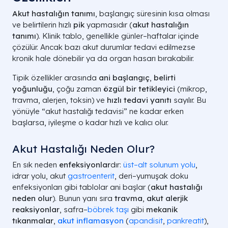
Akut hastalığın tanımı
, başlangıç süresinin kısa olması
ve belirtilerin hızlı
pik
yapmasıdır (
akut hastalığın
tanımı
). Klinik tablo, genellikle günler–haftalar içinde
çözülür. Ancak bazı akut durumlar tedavi edilmezse
kronik hale dönebilir ya da organ hasarı bırakabilir.
Tipik özellikler arasında
ani başlangıç
,
belirti
yoğunluğu
, çoğu zaman
özgül bir tetikleyici
(mikrop,
travma, alerjen, toksin) ve
hızlı tedavi yanıtı
sayılır. Bu
yönüyle “akut hastalığı tedavisi” ne kadar erken
başlarsa, iyileşme o kadar hızlı ve kalıcı olur.
Akut Hastalığı Neden Olur?
En sık neden
enfeksiyonlar
dır:
üst–alt solunum yolu
,
idrar yolu, akut
gastroenterit
, deri–yumuşak doku
enfeksiyonları gibi tablolar ani başlar (
akut hastalığı
neden olur
). Bunun yanı sıra
travma
,
akut alerjik
reaksiyonlar
, safra–
böbrek taşı
gibi
mekanik
tıkanmalar
,
akut inflamasyon
(
apandisit
,
pankreatit
),