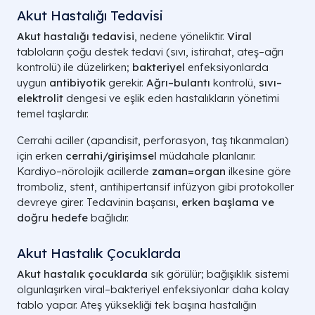
Akut Hastalığı Tedavisi
Akut hastalığı tedavisi
, nedene yöneliktir.
Viral
tabloların çoğu destek tedavi (sıvı, istirahat, ateş–ağrı
kontrolü) ile düzelirken;
bakteriyel
enfeksiyonlarda
uygun
antibiyotik
gerekir.
Ağrı–bulantı
kontrolü,
sıvı–
elektrolit
dengesi ve eşlik eden hastalıkların yönetimi
temel taşlardır.
Cerrahi aciller (apandisit, perforasyon, taş tıkanmaları)
için erken
cerrahi/girişimsel
müdahale planlanır.
Kardiyo–nörolojik acillerde
zaman=organ
ilkesine göre
tromboliz, stent, antihipertansif infüzyon gibi protokoller
devreye girer. Tedavinin başarısı,
erken başlama ve
doğru hedefe
bağlıdır.
Akut Hastalık Çocuklarda
Akut hastalık çocuklarda
sık görülür; bağışıklık sistemi
olgunlaşırken viral–bakteriyel enfeksiyonlar daha kolay
tablo yapar. Ateş yüksekliği tek başına hastalığın