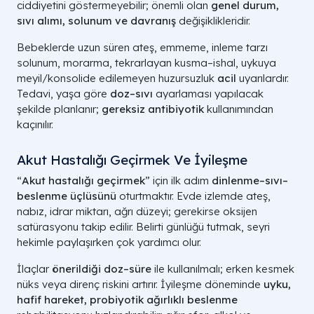
ciddiyetini göstermeyebilir; önemli olan
genel durum,
sıvı alımı, solunum ve davranış
değişiklikleridir.
Bebeklerde uzun süren ateş, emmeme, inleme tarzı
solunum, morarma, tekrarlayan kusma–ishal, uykuya
meyil/konsolide edilemeyen huzursuzluk
acil
uyarılardır.
Tedavi, yaşa göre
doz–sıvı
ayarlaması yapılacak
şekilde planlanır;
gereksiz antibiyotik
kullanımından
kaçınılır.
Akut Hastalığı Geçirmek Ve İyileşme
“
Akut hastalığı geçirmek
” için ilk adım
dinlenme–sıvı–
beslenme üçlüsünü
oturtmaktır. Evde izlemde ateş,
nabız, idrar miktarı, ağrı düzeyi; gerekirse oksijen
satürasyonu takip edilir. Belirti günlüğü tutmak, seyri
hekimle paylaşırken çok yardımcı olur.
İlaçlar
önerildiği doz–süre
ile kullanılmalı; erken kesmek
nüks veya direnç riskini artırır. İyileşme döneminde
uyku,
hafif hareket, probiyotik ağırlıklı beslenme