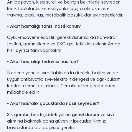
Ani başlayan, kısa süreli ve belirgin belirtilerle seyreden
klinik tablolardır. Enfeksiyonlar başta olmak üzere
travma, alerji, taş, metabolik bozukluklar sık nedenlerdir.
• Akut hastalığı tanısı nasıl konur?
Öykü–muayene esastır; gerekli durumlarda kan–idrar
testleri, görüntüleme ve EKG gibi tetkikler eklenir. Amaç
hızlı
ayırıcı tanı
yapmaktır.
• Akut hastalığı tedavisi nasıldır?
Nedene yönelik: viral tablolarda destek, bakteriyelde
uygun antibiyotik; sıvı–elektrolit dengesi ve ağrı–bulantı
kontrolü temel adımlardır. Cerrahi aciller gecikmeden
müdahale edilir.
• Akut hastalık çocuklarda nasıl seyreder?
Sık görülür; belirti şiddeti yerine
genel durum
ve
sıvı
alımı
na bakmak daha güvenilir ipucudur. Kırmızı
bayraklarda acil başvuru gerekir.