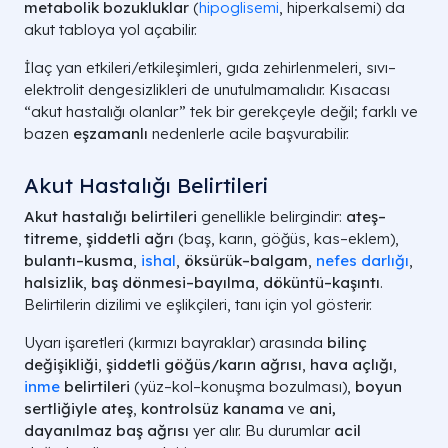
metabolik bozukluklar
(
hipoglisemi
, hiperkalsemi) da
akut tabloya yol açabilir.
İlaç yan etkileri/etkileşimleri, gıda zehirlenmeleri, sıvı–
elektrolit dengesizlikleri de unutulmamalıdır. Kısacası
“akut hastalığı olanlar” tek bir gerekçeyle değil; farklı ve
bazen
eşzamanlı
nedenlerle acile başvurabilir.
Akut Hastalığı Belirtileri
Akut hastalığı belirtileri
genellikle belirgindir:
ateş–
titreme
,
şiddetli ağrı
(baş, karın, göğüs, kas–eklem),
bulantı–kusma
,
ishal
,
öksürük–balgam
,
nefes darlığı
,
halsizlik
,
baş dönmesi–bayılma
,
döküntü–kaşıntı
.
Belirtilerin dizilimi ve eşlikçileri, tanı için yol gösterir.
Uyarı işaretleri (kırmızı bayraklar) arasında
bilinç
değişikliği
,
şiddetli göğüs/karın ağrısı
,
hava açlığı
,
inme
belirtileri
(yüz–kol–konuşma bozulması),
boyun
sertliğiyle ateş
,
kontrolsüz kanama
ve
ani,
dayanılmaz baş ağrısı
yer alır. Bu durumlar
acil