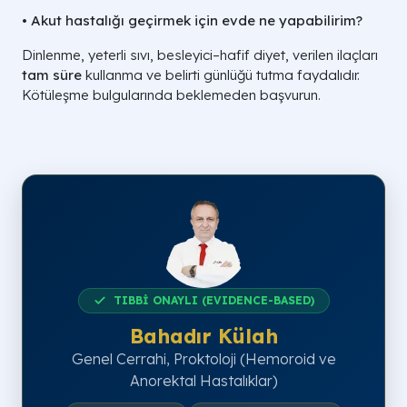
• Akut hastalığı geçirmek için evde ne yapabilirim?
Dinlenme, yeterli sıvı, besleyici–hafif diyet, verilen ilaçları
tam süre
kullanma ve belirti günlüğü tutma faydalıdır.
Kötüleşme bulgularında beklemeden başvurun.
TIBBİ ONAYLI (EVIDENCE-BASED)
Bahadır Külah
Genel Cerrahi, Proktoloji (Hemoroid ve
Anorektal Hastalıklar)