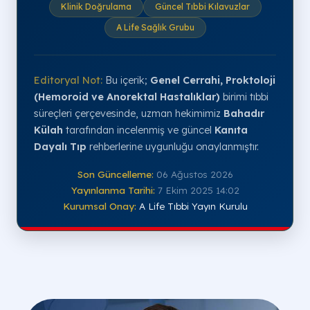
Klinik Doğrulama
Güncel Tıbbi Kılavuzlar
A Life Sağlık Grubu
Editoryal Not:
Bu içerik;
Genel Cerrahi, Proktoloji
(Hemoroid ve Anorektal Hastalıklar)
birimi tıbbi
süreçleri çerçevesinde, uzman hekimimiz
Bahadır
Külah
tarafından incelenmiş ve güncel
Kanıta
Dayalı Tıp
rehberlerine uygunluğu onaylanmıştır.
Son Güncelleme:
06 Ağustos 2026
Yayınlanma Tarihi:
7 Ekim 2025 14:02
Kurumsal Onay:
A Life Tıbbi Yayın Kurulu