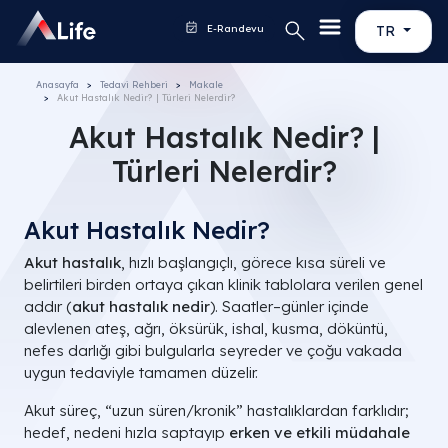
E-Randevu
TR
Anasayfa
Tedavi Rehberi
Makale
Akut Hastalık Nedir? | Türleri Nelerdir?
Akut Hastalık Nedir? |
Türleri Nelerdir?
Akut Hastalık Nedir?
Akut hastalık
, hızlı başlangıçlı, görece kısa süreli ve
belirtileri birden ortaya çıkan klinik tablolara verilen genel
addır (
akut hastalık nedir
). Saatler–günler içinde
alevlenen ateş, ağrı, öksürük, ishal, kusma, döküntü,
nefes darlığı gibi bulgularla seyreder ve çoğu vakada
uygun tedaviyle tamamen düzelir.
Akut süreç, “uzun süren/kronik” hastalıklardan farklıdır;
hedef, nedeni hızla saptayıp
erken ve etkili müdahale