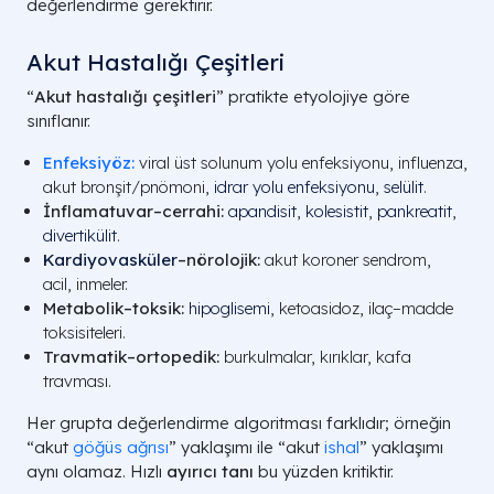
değerlendirme gerektirir.
Akut Hastalığı Çeşitleri
“
Akut hastalığı çeşitleri
” pratikte etyolojiye göre
sınıflanır.
Enfeksiyöz:
viral üst solunum yolu enfeksiyonu, influenza,
akut bronşit/pnömoni,
idrar yolu enfeksiyonu
,
selülit
.
İnflamatuvar–cerrahi:
apandisit
,
kolesistit
,
pankreatit
,
divertikülit
.
Kardiyovasküler
–nörolojik:
akut koroner sendrom,
acil, inmeler.
Metabolik–toksik:
hipoglisemi
, ketoasidoz, ilaç–madde
toksisiteleri.
Travmatik–ortopedik:
burkulmalar, kırıklar, kafa
travması.
Her grupta değerlendirme algoritması farklıdır; örneğin
“akut
göğüs ağrısı
” yaklaşımı ile “akut
ishal
” yaklaşımı
aynı olamaz. Hızlı
ayırıcı tanı
bu yüzden kritiktir.