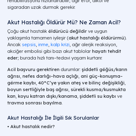
rehabilitasyonu hızlandırabilir; ağır efor, alkol ve
sigaradan uzak durmak gerekir.
Akut Hastalığı Öldürür Mü? Ne Zaman Acil?
Çoğu akut hastalık
öldürücü değildir
ve uygun
yaklaşımla tamamen iyileşir (
akut hastalığı öldürürmü
).
Ancak
sepsis
,
inme
,
kalp krizi
, ağır alerjik reaksiyon,
akciğer embolisi gibi bazı akut tablolar
hayatı tehdit
eder
; burada hızlı tanı–tedavi yaşam kurtarır.
Acil başvuru gerektiren
durumlar:
şiddetli göğüs/karın
ağrısı
,
nefes darlığı–hava açlığı
,
ani güç–konuşma–
görme kaybı
,
40°C’ye yakın ateş ve bilinç değişikliği
,
boyun sertliğiyle baş ağrısı
,
sürekli kusma/kusmukta
kan
,
koyu katran dışkı/kanama
,
şiddetli su kaybı
ve
travma sonrası bayılma
.
Akut Hastalığı İle İlgili Sık Sorulanlar
• Akut hastalık nedir?