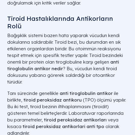
doğrulamak için kritik veriler sağlar.
Tiroid Hastalıklarında Antikorların
Rolü
Bağışıklık sistemi bazen hata yaparak vücudun kendi
dokularına saldırabilir. Tiroid bezi, bu durumdan en sık
etkilenen organlardan biridir. Bu otoimmün reaksiyonu
tespit etmek için spesifik testler yapılır. Tiroid bezindeki
önemli bir protein olan tiroglobuline karşı gelişen
anti
tiroglobulin antikor nedir
? Bu, vücudun kendi tiroid
dokusunu yabancı görerek saldırdığı bir otoantikor
türüdür.
Tanı sürecinde genellikle
anti tiroglobulin antikor
ile
birlikte,
tiroid peroksidaz antikoru
(TPO) ölçümü yapılır.
Bu iki test, tiroid bezinin iltihaplanmasını (tiroidit)
gösteren temel belirteçlerdir. Laboratuvar raporlarında
bu parametreler,
tiroid peroksidaz antikorları
veya
kısaca
tiroid peroksidaz antikorlari anti tpo
olarak
adlandırılır.