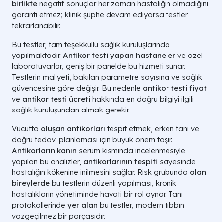
birlikte
negatif sonuçlar her zaman hastalığın olmadığını
garanti etmez; klinik şüphe devam ediyorsa testler
tekrarlanabilir.
Bu testler, tam teşekküllü sağlık kuruluşlarında
yapılmaktadır.
Antikor testi yapan hastaneler
ve özel
laboratuvarlar, geniş bir panelde bu hizmeti sunar.
Testlerin maliyeti, bakılan parametre sayısına ve sağlık
güvencesine göre değişir. Bu nedenle
antikor testi fiyat
ve
antikor testi ücreti
hakkında en doğru bilgiyi ilgili
sağlık kuruluşundan almak gerekir.
Vücutta
oluşan antikorları
tespit etmek, erken tanı ve
doğru tedavi planlaması için büyük önem taşır.
Antikorların kanın
serum kısmında incelenmesiyle
yapılan bu analizler,
antikorlarının tespiti
sayesinde
hastalığın kökenine inilmesini sağlar. Risk grubunda
olan
bireylerde
bu testlerin düzenli yapılması, kronik
hastalıkların yönetiminde hayati bir rol oynar. Tanı
protokollerinde
yer alan
bu testler, modern tıbbın
vazgeçilmez bir parçasıdır.