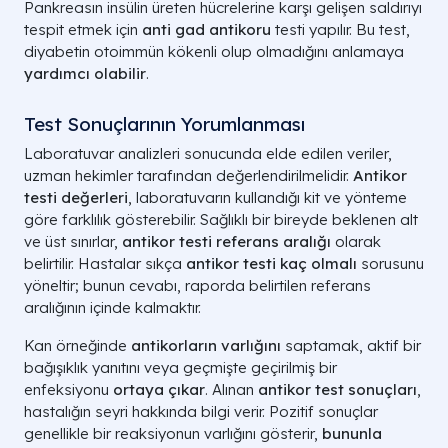
Pankreasın insülin üreten hücrelerine karşı gelişen saldırıyı
tespit etmek için
anti gad antikoru
testi yapılır. Bu test,
diyabetin otoimmün kökenli olup olmadığını anlamaya
yardımcı olabilir
.
Test Sonuçlarının Yorumlanması
Laboratuvar analizleri sonucunda elde edilen veriler,
uzman hekimler tarafından değerlendirilmelidir.
Antikor
testi değerleri
, laboratuvarın kullandığı kit ve yönteme
göre farklılık gösterebilir. Sağlıklı bir bireyde beklenen alt
ve üst sınırlar,
antikor testi referans aralığı
olarak
belirtilir. Hastalar sıkça
antikor testi kaç olmalı
sorusunu
yöneltir; bunun cevabı, raporda belirtilen referans
aralığının içinde kalmaktır.
Kan örneğinde
antikorların varlığını
saptamak, aktif bir
bağışıklık yanıtını veya geçmişte geçirilmiş bir
enfeksiyonu
ortaya çıkar
. Alınan
antikor test sonuçları
,
hastalığın seyri hakkında bilgi verir. Pozitif sonuçlar
genellikle bir reaksiyonun varlığını gösterir,
bununla