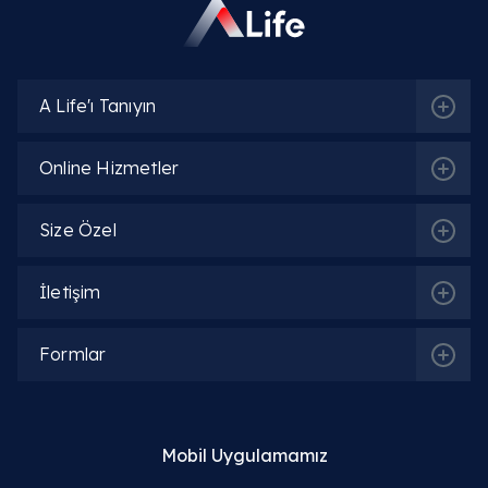
İlgili Bölümler
A Life'ı Tanıyın
İç Hastalıkları (Dahiliye)
Online Hizmetler
Size Özel
İlgili Hekimler
İletişim
Uzm. Dr. Güven Tunç
Formlar
Detaylı Bilgi
Mobil Uygulamamız
Uzm. Dr. Shafa Huseynova