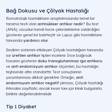
Bağ Dokusu ve Çölyak Hastalığı
Romatolojik hastalıkların araştırılmasında temel bir
tarama testi olan
antinükleer antikor nedir
? Bu test
(ANA), vücudun kendi hücre çekirdeklerine saldırdığını
gösteren genel bir belirteçtir ve Lupus gibi hastalıkların
tanısında
yardımcı olur
.
Sindirim sistemini etkileyen Çölyak hastalığının tanısında
ise
üretilen antikor
tipleri incelenir. İnce bağırsak
hasarını gösteren
doku transglutaminaz iga antikoru
ve
anti endomisyum antikor
ölçümleri, bu hastalığın
teşhisinde altın standarttır. Test sonuçlarının
yorumlanması dikkat gerektirir. Örneğin,
anti
endomisyum antikor negatif
çıkması, Çölyak hastalığı
ihtimalini zayıflatır; ancak kesin tanı için klinik bulgularla
birlikte değerlendirilmelidir.
Tip 1 Diyabet