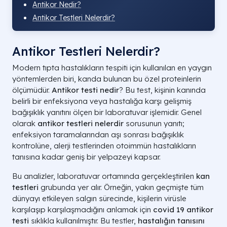
Antikor Nedir?
Antikor Testleri Nelerdir?
Antikor Testleri Nelerdir?
Modern tıpta hastalıkların tespiti için kullanılan en yaygın
yöntemlerden biri, kanda bulunan bu özel proteinlerin
ölçümüdür.
Antikor testi nedir
? Bu test, kişinin kanında
belirli bir enfeksiyona veya hastalığa karşı gelişmiş
bağışıklık yanıtını ölçen bir laboratuvar işlemidir. Genel
olarak
antikor testleri nelerdir
sorusunun yanıtı;
enfeksiyon taramalarından aşı sonrası bağışıklık
kontrolüne, alerji testlerinden otoimmün hastalıkların
tanısına kadar geniş bir yelpazeyi kapsar.
Bu analizler, laboratuvar ortamında gerçekleştirilen
kan
testleri
grubunda yer alır. Örneğin, yakın geçmişte tüm
dünyayı etkileyen salgın sürecinde, kişilerin virüsle
karşılaşıp karşılaşmadığını anlamak için
covid 19 antikor
testi
sıklıkla kullanılmıştır. Bu testler,
hastalığın tanısını