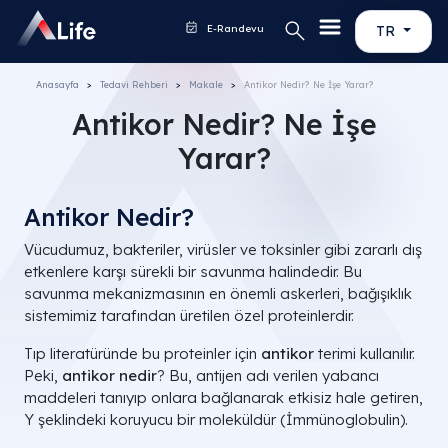
E-Randevu
TR
Anasayfa
Tedavi Rehberi
Makale
Antikor Nedir? Ne İşe Yarar?
Antikor Nedir? Ne İşe
Yarar?
Antikor Nedir?
Vücudumuz, bakteriler, virüsler ve toksinler gibi zararlı dış
etkenlere karşı sürekli bir savunma halindedir. Bu
savunma mekanizmasının en önemli askerleri, bağışıklık
sistemimiz tarafından üretilen özel proteinlerdir.
Tıp literatüründe bu proteinler için
antikor
terimi kullanılır.
Peki,
antikor nedir
? Bu, antijen adı verilen yabancı
maddeleri tanıyıp onlara bağlanarak etkisiz hale getiren,
Y şeklindeki koruyucu bir moleküldür (İmmünoglobulin).