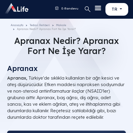
E-Randevu
TR
Anasayfa
Tedavi Rehberi
Makale
Apranax Nedir? Apranax Fort Ne İşe Yarar?
Apranax Nedir? Apranax
Fort Ne İşe Yarar?
Apranax
Apranax,
Türkiye'de sıklıkla kullanılan bir ağrı kesici ve
ateş düşürücüdür. Etken maddesi naproksen sodyumdur
ve non-steroid antiinflamatuar ilaçlar (NSAID'ler)
grubuna aittir. Apranax, baş ağrısı, diş ağrısı, adet
sancısı, kas ve eklem ağrıları, ateş ve iltihaplanma gibi
durumlarda kullanılır. Reçetesiz satılabildiği gibi, bazı
durumlarda doktor tarafından reçete edilebilir.