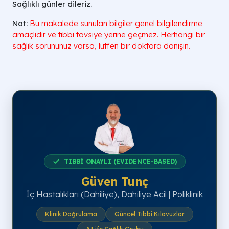
Sağlıklı günler dileriz.
Not:
Bu makalede sunulan
bilgiler genel bilgilendirme
amaçlıdır ve tıbbi tavsiye yerine geçmez. Herhangi bir
sağlık sorununuz varsa,
lütfen bir doktora danışın.
TIBBİ ONAYLI (EVIDENCE-BASED)
Güven Tunç
İç Hastalıkları (Dahiliye), Dahiliye Acil | Poliklinik
Klinik Doğrulama
Güncel Tıbbi Kılavuzlar