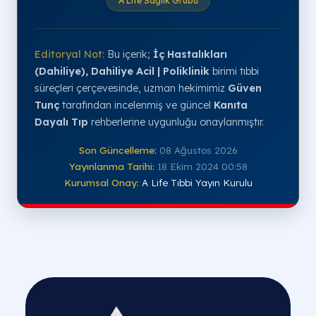
A Life Sağlık Grubu
Editoryal Not:
Bu içerik;
İç Hastalıkları
(Dahiliye), Dahiliye Acil | Poliklinik
birimi tıbbi
süreçleri çerçevesinde, uzman hekimimiz
Güven
Tunç
tarafından incelenmiş ve güncel
Kanıta
Dayalı Tıp
rehberlerine uygunluğu onaylanmıştır.
Son Güncelleme:
08 Ağustos 2026
Yayınlanma Tarihi:
18 Ekim 2024 00:58
Kurumsal Onay:
A Life Tıbbi Yayın Kurulu