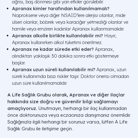
ağrısı, baş dönmesi gibi yan etkiler görülebilir.
Apranax kimler tarafından kullanılmamalı?
Naproksene veya diğer NSAID'lere alerjisi olanlar, mide
ülseri olanlar, böbrek veya karaciğer yetmezliği olanlar ve
hamile veya emziren kadınlar Apranax kullanmamalıdır.
Apranax alkolle birlikte kullanılabilir mi?
Hayır,
Apranax kullanırken alkol tüketimi önerilmez.
Apranax ne kadar sürede etki eder?
Apranax,
alındıktan yaklaşık 30 dakika sonra etki göstermeye
başlar.
Apranax uzun süreli kullanılabilir mi?
Apranax, uzun
süreli kullanımda bazı riskler taşır. Doktor önerisi olmadan
uzun süre kullanılmamalıdır.
A Life Sağlık Grubu olarak, Apranax ve diğer ilaçlar
hakkında size doğru ve güvenilir bilgi sağlamayı
amaçlıyoruz.
Unutmayın, herhangi bir ilaç kullanmadan
önce doktorunuza veya eczacınıza danışmanız önemlidir.
Sağlığınızla ilgili herhangi bir sorunuz varsa, lütfen A Life
Sağlık Grubu ile iletişime geçin.