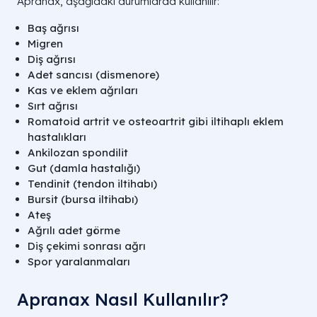
Apranax, aşağıdaki durumlarda kullanılır:
Baş ağrısı
Migren
Diş ağrısı
Adet sancısı (dismenore)
Kas ve eklem ağrıları
Sırt ağrısı
Romatoid artrit ve osteoartrit gibi iltihaplı eklem
hastalıkları
Ankilozan spondilit
Gut (damla hastalığı)
Tendinit (tendon iltihabı)
Bursit (bursa iltihabı)
Ateş
Ağrılı adet görme
Diş çekimi sonrası ağrı
Spor yaralanmaları
Apranax Nasıl Kullanılır?