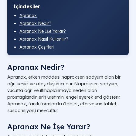
İçindekiler
Apranax
Apranax Nedir?
Apranax Ne İşe Yarar?
Apranax Nasıl Kullanılır?
Apranax Çeşitleri
Apranax Nedir?
Apranax, etken maddesi naproksen sodyum olan bir
ağrı kesici ve ateş düşürücüdür. Naproksen sodyum,
vücutta ağrı ve iltihaplanmaya neden olan
prostaglandinlerin üretimini engelleyerek etki gösterir.
Apranax, farklı formlarda (tablet, efervesan tablet,
süspansiyon) mevcuttur.
Apranax Ne İşe Yarar?