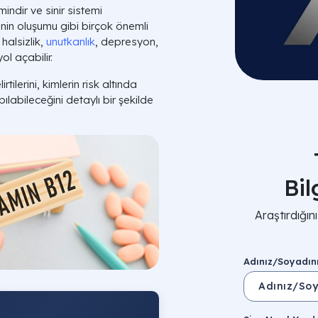
ndir ve sinir sistemi
inin oluşumu gibi birçok önemli
 halsizlik,
unutkanlık
, depresyon,
ol açabilir.
rtilerini, kimlerin risk altında
ılabileceğini detaylı bir şekilde
Bi
Araştırdığı
Adınız/Soyadın