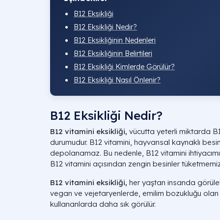
B12 Eksikliği
B12 Eksikliği Nedir?
B12 Eksikliğinin Nedenleri
B12 Eksikliğinin Belirtileri
B12 Eksikliği Kimlerde Görülür?
B12 Eksikliği Nasıl Önlenir?
B12 Eksikliği Nedir?
B12 vitamini eksikliği,
vücutta yeterli miktarda B
durumudur. B12 vitamini, hayvansal kaynaklı besin
depolanamaz. Bu nedenle, B12 vitamini ihtiyacımız
B12 vitamini açısından zengin besinler tüketmemi
B12 vitamini eksikliği,
her yaştan insanda görülebi
vegan ve vejetaryenlerde, emilim bozukluğu olan ki
kullananlarda daha sık görülür.