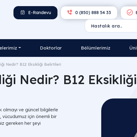
E-Randevu
0 (850) 888 54 33
E
lerimiz
Doktorlar
Bölümlerimiz
Üni
iği Nedir? B12 Eksikliği Belirtileri
iği Nedir? B12 Eksikliği 
k olmayı ve güncel bilgilerle
 vücudumuz için önemli bir
niz gereken her şeyi