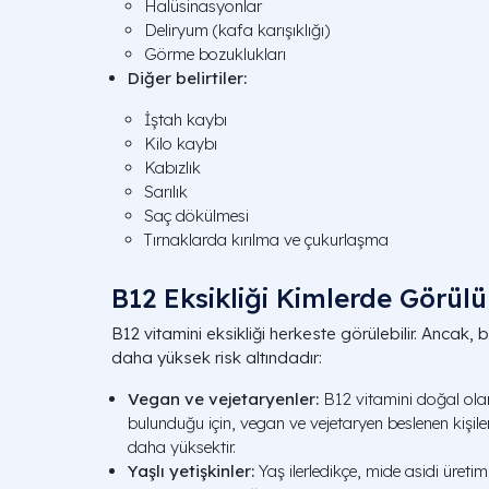
Halüsinasyonlar
Deliryum (kafa karışıklığı)
Görme bozuklukları
Diğer belirtiler:
İştah kaybı
Kilo kaybı
Kabızlık
Sarılık
Saç dökülmesi
Tırnaklarda kırılma ve çukurlaşma
B12 Eksikliği Kimlerde Görülü
B12 vitamini eksikliği herkeste görülebilir. Ancak, b
daha yüksek risk altındadır:
Vegan ve vejetaryenler:
B12 vitamini doğal ola
bulunduğu için, vegan ve vejetaryen beslenen kişiler
daha yüksektir.
Yaşlı yetişkinler:
Yaş ilerledikçe, mide asidi üretimi