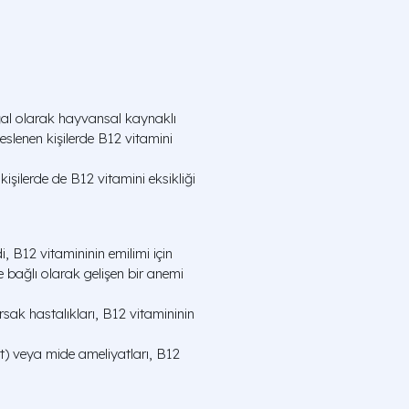
ğal olarak hayvansal kaynaklı
eslenen kişilerde B12 vitamini
işilerde de B12 vitamini eksikliği
i, B12 vitamininin emilimi için
ne bağlı olarak gelişen bir anemi
rsak hastalıkları, B12 vitamininin
rit) veya mide ameliyatları, B12