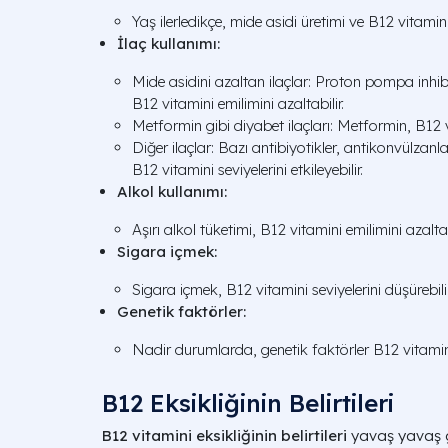
Yaş ilerledikçe, mide asidi üretimi ve B12 vitamini
İlaç kullanımı:
Mide asidini azaltan ilaçlar: Proton pompa inhibitö
B12 vitamini emilimini azaltabilir.
Metformin gibi diyabet ilaçları: Metformin, B12 vi
Diğer ilaçlar: Bazı antibiyotikler, antikonvülzanl
B12 vitamini seviyelerini etkileyebilir.
Alkol kullanımı:
Aşırı alkol tüketimi, B12 vitamini emilimini azaltab
Sigara içmek:
Sigara içmek, B12 vitamini seviyelerini düşürebilir
Genetik faktörler:
Nadir durumlarda, genetik faktörler B12 vitamini 
B12 Eksikliğinin Belirtileri
B12 vitamini eksikliğinin belirtileri
yavaş yavaş ge