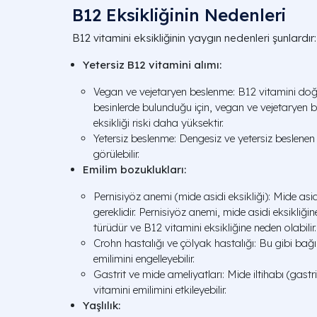
B12 Eksikliğinin Nedenleri
B12 vitamini eksikliğinin yaygın nedenleri şunlardır:
Yetersiz B12 vitamini alımı:
Vegan ve vejetaryen beslenme: B12 vitamini do
besinlerde bulunduğu için, vegan ve vejetaryen b
eksikliği riski daha yüksektir.
Yetersiz beslenme: Dengesiz ve yetersiz beslenen k
görülebilir.
Emilim bozuklukları:
Pernisiyöz anemi (mide asidi eksikliği): Mide asid
gereklidir. Pernisiyöz anemi, mide asidi eksikliği
türüdür ve B12 vitamini eksikliğine neden olabilir.
Crohn hastalığı ve çölyak hastalığı: Bu gibi bağı
emilimini engelleyebilir.
Gastrit ve mide ameliyatları: Mide iltihabı (gast
vitamini emilimini etkileyebilir.
Yaşlılık: