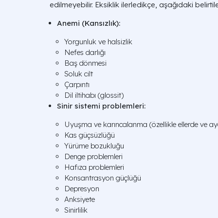
edilmeyebilir. Eksiklik ilerledikçe, aşağıdaki belirtil
Anemi (Kansızlık):
Yorgunluk ve halsizlik
Nefes darlığı
Baş dönmesi
Soluk cilt
Çarpıntı
Dil iltihabı (glossit)
Sinir sistemi problemleri:
Uyuşma ve karıncalanma (özellikle ellerde ve a
Kas güçsüzlüğü
Yürüme bozukluğu
Denge problemleri
Hafıza problemleri
Konsantrasyon güçlüğü
Depresyon
Anksiyete
Sinirlilik