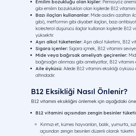
Emilim bozukluğu olan kişiler:
Pernisiyöz anemi,
gibi emilim bozuklukları olan kişilerde B12 vitamini 
Bazı ilaçları kullananlar:
Mide asidini azaltan il
gibi), metformin gibi diyabet ilaçları, bazı antibiyo
kolesterol düşürücü ilaçlar kullanan kişilerde B12 vi
yüksektir.
Aşırı alkol tüketenler:
Aşırı alkol tüketimi, B12 vit
Sigara içenler:
Sigara içmek, B12 vitamini seviyeler
Mide veya bağırsak ameliyatı geçirenler:
Mide
bağırsağın alınması gibi ameliyatlar, B12 vitamini em
Aile öyküsü:
Ailede B12 vitamini eksikliği öyküsü
altındadır.
B12 Eksikliği Nasıl Önlenir?
B12 vitamini eksikliğini önlemek için aşağıdaki öner
B12 vitamini açısından zengin besinler tüketi
Kırmızı et, kümes hayvanları, balık, yumurta, süt
açısından zengin besinleri düzenli olarak tüketin.