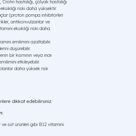
 Crohn hastalığı, çölyak hastalığı
eksikliği riski daha yüksektir.
açlar (proton pompa inhibitörleri
tikler, antikonvülzanlar ve
tamini eksikliği riski daha
amini emilimini azaltabilir.
ini düşürebilir.
nin bir kısmının veya ince
ilimini etkileyebilir.
 olanlar daha yüksek risk
ilere dikkat edebilirsiniz:
n:
 ve süt ürünleri gibi B12 vitamini