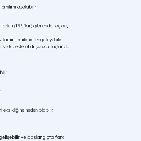
 emilimi azalabilir.
rleri (PPI'lar) gibi mide ilaçları,
tamini emilimini engelleyebilir.
ar ve kolesterol düşürücü ilaçlar da
ilir.
.
eksikliğine neden olabilir.
lişebilir ve başlangıçta fark