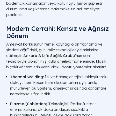
bademcik kanamaları veya kötü huylu tümör şüphesi
durumunda yaş kriterine bakılmaksızın acil ameliyat
planlanır.
Modern Cerrahi: Kansız ve Ağrısız
Dönem
Ameliyat korkusunun temel kaynağı olan "kanama ve
şiddetli ağrı" riski, günümüz teknolojileriyle minimize
edilmiştir.
Ankara A Life Sağlık Grubu
’nun son
teknolojiyle donatılmış KBB ameliyathanelerinde, klasik
bıçaklı yöntemlerin yerini doku dostu yöntemler almıştır:
Thermal Welding:
Isı ve basınç enerjisini birleştirerek
dokuyu hem kesen hem de damarları aynı anda
mühürleyen bu yöntem, ameliyat sırasında kanamayı
neredeyse sıfıra indirir.
Plazma (Coblation) Teknolojisi:
Radyofrekans
enerjisi kullanarak dokuları düşük sıcaklıkta
buharlaştıran bu teknik, çevre dokulara zarar