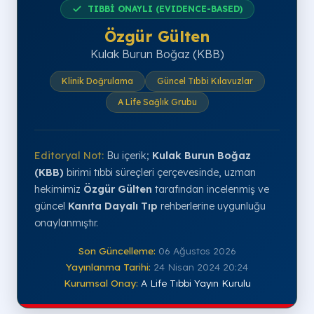
güçlüğünde
TIBBİ ONAYLI (EVIDENCE-BASED)
Özgür Gülten
Antibiyotikler
Klinik Beta kanıtı
Ciddi organ
varsa
komplikasyonlarını
Kulak Burun Boğaz (KBB)
önler.
Klinik Doğrulama
Güncel Tıbbi Kılavuzlar
Ağrı Kesiciler
Ateş ve yaygın
Konforu artırır, ateş
A Life Sağlık Grubu
ağrı varsa
düşürür.
Editoryal Not:
Bu içerik;
Kulak Burun Boğaz
(KBB)
birimi tıbbi süreçleri çerçevesinde, uzman
hekimimiz
Özgür Gülten
tarafından incelenmiş ve
güncel
Kanıta Dayalı Tıp
rehberlerine uygunluğu
onaylanmıştır.
Son Güncelleme:
06 Ağustos 2026
Yayınlanma Tarihi:
24 Nisan 2024 20:24
Kurumsal Onay:
A Life Tıbbi Yayın Kurulu