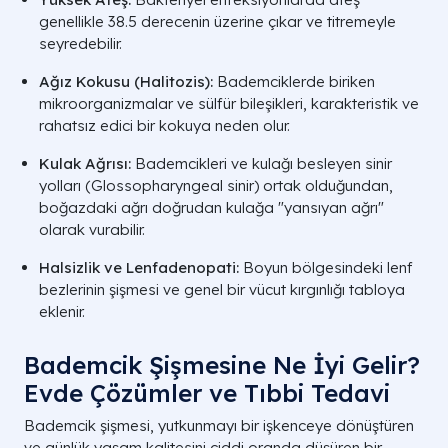
genellikle 38.5 derecenin üzerine çıkar ve titremeyle
seyredebilir.
Ağız Kokusu (Halitozis):
Bademciklerde biriken
mikroorganizmalar ve sülfür bileşikleri, karakteristik ve
rahatsız edici bir kokuya neden olur.
Kulak Ağrısı:
Bademcikleri ve kulağı besleyen sinir
yolları (Glossopharyngeal sinir) ortak olduğundan,
boğazdaki ağrı doğrudan kulağa "yansıyan ağrı"
olarak vurabilir.
Halsizlik ve Lenfadenopati:
Boyun bölgesindeki lenf
bezlerinin şişmesi ve genel bir vücut kırgınlığı tabloya
eklenir.
Bademcik Şişmesine Ne İyi Gelir?
Evde Çözümler ve Tıbbi Tedavi
Bademcik şişmesi, yutkunmayı bir işkenceye dönüştüren
ve günlük yaşam kalitesini ciddi oranda düşüren bir