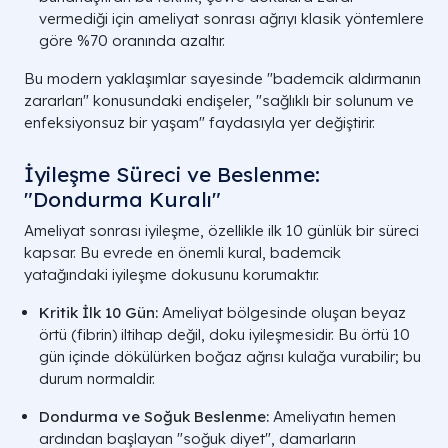
vermediği için ameliyat sonrası ağrıyı klasik yöntemlere
göre %70 oranında azaltır.
Bu modern yaklaşımlar sayesinde "bademcik aldırmanın
zararları" konusundaki endişeler, "sağlıklı bir solunum ve
enfeksiyonsuz bir yaşam" faydasıyla yer değiştirir.
İyileşme Süreci ve Beslenme:
"Dondurma Kuralı"
Ameliyat sonrası iyileşme, özellikle ilk 10 günlük bir süreci
kapsar. Bu evrede en önemli kural, bademcik
yatağındaki iyileşme dokusunu korumaktır.
Kritik İlk 10 Gün:
Ameliyat bölgesinde oluşan beyaz
örtü (fibrin) iltihap değil, doku iyileşmesidir. Bu örtü 10
gün içinde dökülürken boğaz ağrısı kulağa vurabilir; bu
durum normaldir.
Dondurma ve Soğuk Beslenme:
Ameliyatın hemen
ardından başlayan "soğuk diyet", damarların