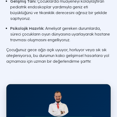
Gelişmiş Tanı:
Çocuklarda muayeneyi kolaylaştıran
pediatrik endoskoplar yardımıyla geniz eti
büyüklüğünü ve tıkanıklık derecesini ağrısız bir şekilde
saptıyoruz.
Psikolojik Hazırlık:
Ameliyat gereken durumlarda,
süreci çocukların oyun dünyasına uyarlayarak hastane
travması oluşmasını engelliyoruz.
Çocuğunuz gece ağzı açık uyuyor, horluyor veya sık sık
ateşleniyorsa, bu durumun kalıcı gelişimsel hasarlara yol
Uygulama
açmaması için uzman bir değerlendirme şarttır.
Yöntem
Zamanı
Temel Fayda
Tuzlu Su
Semptomların
Ödemi azaltır,
Gargarası
başlangıcında
mikropları temizler.
Ilık Bitki
Kuruluk ve batma
Dokuları nemlendir
Çayları
varken
ve rahatlatır.
Antiseptik
Şiddetli
Lokal uyuşma ve
Spreyler
yutkunma
temizlik sağlar.