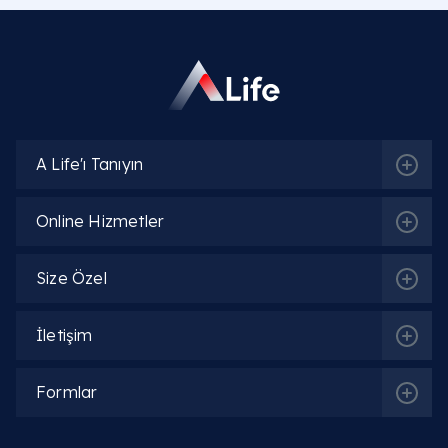
A Life'ı Tanıyın
Online Hizmetler
Size Özel
Sıkça Sorulan Sorular
İletişim
Bademcik taşı nedir ve neden olur?
Formlar
Bademcik taşı
(tonsillolit), bademciklerin üzerinde
"kript" adı verilen çukurlarda; yemek artıkları, ölü