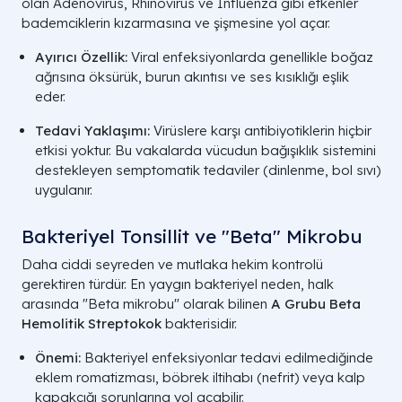
olan Adenovirüs, Rhinovirüs ve İnfluenza gibi etkenler
bademciklerin kızarmasına ve şişmesine yol açar.
Ayırıcı Özellik:
Viral enfeksiyonlarda genellikle boğaz
ağrısına öksürük, burun akıntısı ve ses kısıklığı eşlik
eder.
Tedavi Yaklaşımı:
Virüslere karşı antibiyotiklerin hiçbir
etkisi yoktur. Bu vakalarda vücudun bağışıklık sistemini
destekleyen semptomatik tedaviler (dinlenme, bol sıvı)
uygulanır.
Bakteriyel Tonsillit ve "Beta" Mikrobu
Daha ciddi seyreden ve mutlaka hekim kontrolü
gerektiren türdür. En yaygın bakteriyel neden, halk
arasında "Beta mikrobu" olarak bilinen
A Grubu Beta
Hemolitik Streptokok
bakterisidir.
Önemi:
Bakteriyel enfeksiyonlar tedavi edilmediğinde
eklem romatizması, böbrek iltihabı (nefrit) veya kalp
kapakçığı sorunlarına yol açabilir.