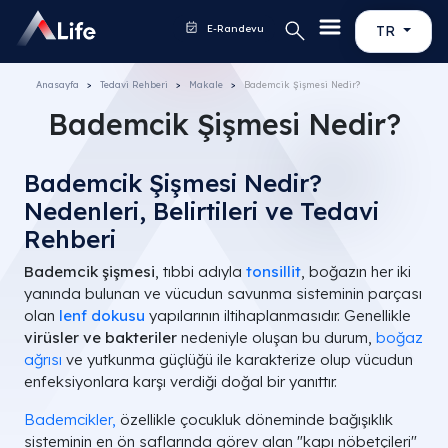
E-Randevu
TR
Anasayfa
Tedavi Rehberi
Makale
Bademcik Şişmesi Nedir?
Bademcik Şişmesi Nedir?
Bademcik Şişmesi Nedir?
Nedenleri, Belirtileri ve Tedavi
Rehberi
Bademcik şişmesi
, tıbbi adıyla
tonsillit
, boğazın her iki
yanında bulunan ve vücudun savunma sisteminin parçası
olan
lenf dokusu
yapılarının iltihaplanmasıdır. Genellikle
virüsler ve bakteriler
nedeniyle oluşan bu durum,
boğaz
ağrısı
ve yutkunma güçlüğü ile karakterize olup vücudun
enfeksiyonlara karşı verdiği doğal bir yanıttır.
Bademcikler,
özellikle çocukluk döneminde bağışıklık
sisteminin en ön saflarında görev alan "kapı nöbetçileri"