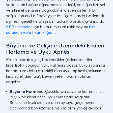
sadece bir boğaz ağrısı meselesi değil, çocuğun fiziksel
ve zihinsel gelişimini doğrudan etkileyen sistemik bir
sağlık sorunudur. Ebeveynler için "çocuklarda bademcik
şişmesi" genellikle ateşli bir hastalık olarak algılansa da,
KBB uzmanları
için bu durumun en riskli boyutu
üst
solunum yolu tıkanıklığıdır
.
Büyüme ve Gelişme Üzerindeki Etkileri:
Horlama ve Uyku Apnesi
Kronik olarak şişmiş bademcikler (adenotonsiller
hipertrofi), çocuğun uyku kalitesini bozar. Uyku sırasında
horlama ve daha da kritiği olan
uyku apnesi
(solunumun
kısa süreli durması), beynin yeterli oksijen almasını
engeller.
Büyüme Hormonu:
Çocuklarda büyüme hormonunun
büyük bir kısmı derin uyku evresinde salgılanır.
Solunumu tıkalı olan ve derin uykuya geçemeyen
çocuklarda
boy uzaması
ve kilo alımı yavaşlayabilir.