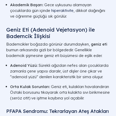
Akademik Başarı:
Gece uykusunu alamayan
çocuklarda gün içinde
hiperaktivite
, dikkat dağınığını
ve öğrenme güçlüğü sık görülür.
Geniz Eti (Adenoid Vejetasyon) ile
Bademcik İlişkisi
Bademcikler boğazda görünür durumdayken,
geniz eti
burnun arkasında gizli bir bölgededir. Genellikle
bademcik şişmesine geniz eti büyümesi de eşlik eder.
Adenoid Yüzü:
Sürekli ağızdan nefes alan çocuklarda
zamanla çene yapısı daralır, üst dişler öne çıkar ve
"adenoid yüzü" denilen karakteristik bir sima oluşur.
Orta Kulak Sorunları:
Geniz eti, kulakları havalandıran
Östaki borusunu tıkayarak orta kulakta sıvı birikmesine
(seröz otit) ve işitme kaybına yol açabilir.
PFAPA Sendromu: Tekrarlayan Ateş Atakları