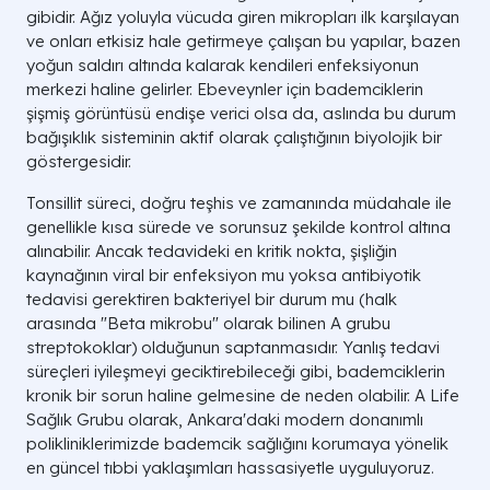
gibidir. Ağız yoluyla vücuda giren mikropları ilk karşılayan
ve onları etkisiz hale getirmeye çalışan bu yapılar, bazen
yoğun saldırı altında kalarak kendileri enfeksiyonun
merkezi haline gelirler. Ebeveynler için bademciklerin
şişmiş görüntüsü endişe verici olsa da, aslında bu durum
bağışıklık sisteminin aktif olarak çalıştığının biyolojik bir
göstergesidir.
Tonsillit süreci, doğru teşhis ve zamanında müdahale ile
genellikle kısa sürede ve sorunsuz şekilde kontrol altına
alınabilir. Ancak tedavideki en kritik nokta, şişliğin
kaynağının viral bir enfeksiyon mu yoksa antibiyotik
tedavisi gerektiren bakteriyel bir durum mu (halk
arasında "Beta mikrobu" olarak bilinen A grubu
streptokoklar) olduğunun saptanmasıdır. Yanlış tedavi
süreçleri iyileşmeyi geciktirebileceği gibi, bademciklerin
kronik bir sorun haline gelmesine de neden olabilir. A Life
Sağlık Grubu olarak, Ankara'daki modern donanımlı
polikliniklerimizde bademcik sağlığını korumaya yönelik
en güncel tıbbi yaklaşımları hassasiyetle uyguluyoruz.