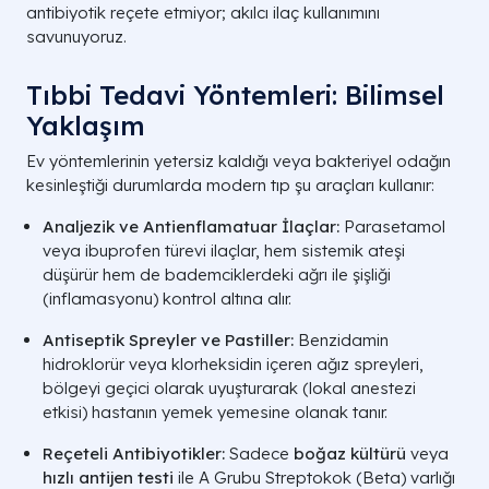
antibiyotik reçete etmiyor; akılcı ilaç kullanımını
savunuyoruz.
Tıbbi Tedavi Yöntemleri: Bilimsel
Yaklaşım
Ev yöntemlerinin yetersiz kaldığı veya bakteriyel odağın
kesinleştiği durumlarda modern tıp şu araçları kullanır:
Analjezik ve Antienflamatuar İlaçlar:
Parasetamol
veya ibuprofen türevi ilaçlar, hem sistemik ateşi
düşürür hem de bademciklerdeki ağrı ile şişliği
(inflamasyonu) kontrol altına alır.
Antiseptik Spreyler ve Pastiller:
Benzidamin
hidroklorür veya klorheksidin içeren ağız spreyleri,
bölgeyi geçici olarak uyuşturarak (lokal anestezi
etkisi) hastanın yemek yemesine olanak tanır.
Reçeteli Antibiyotikler:
Sadece
boğaz kültürü
veya
hızlı antijen testi
ile A Grubu Streptokok (Beta) varlığı