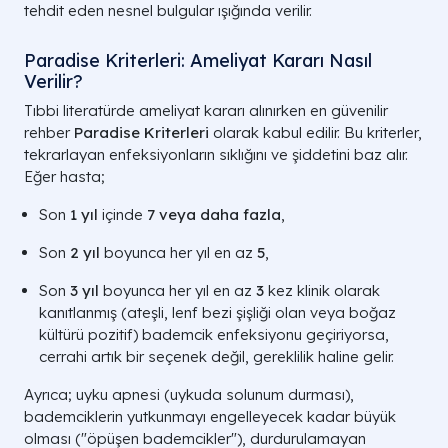
tehdit eden nesnel bulgular ışığında verilir.
Paradise Kriterleri: Ameliyat Kararı Nasıl
Verilir?
Tıbbi literatürde ameliyat kararı alınırken en güvenilir
rehber
Paradise Kriterleri
olarak kabul edilir. Bu kriterler,
tekrarlayan enfeksiyonların sıklığını ve şiddetini baz alır.
Eğer hasta;
Son
1 yıl
içinde
7 veya daha fazla
,
Son
2 yıl
boyunca her yıl en az
5
,
Son
3 yıl
boyunca her yıl en az
3
kez klinik olarak
kanıtlanmış (ateşli, lenf bezi şişliği olan veya boğaz
kültürü pozitif) bademcik enfeksiyonu geçiriyorsa,
cerrahi artık bir seçenek değil, gereklilik haline gelir.
Ayrıca; uyku apnesi (uykuda solunum durması),
bademciklerin yutkunmayı engelleyecek kadar büyük
olması ("öpüşen bademcikler"), durdurulamayan