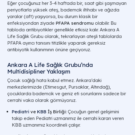
Eğer çocuğunuz her 3-4 haftada bir, saat gibi şaşmayan
periyotlarla yüksek ateş, bademcik iltihabı ve ağızda
yaralar (aft) yaşıyorsa, bu durum klasik bir
enfeksiyondan ziyade
PFAPA sendromu
olabilir. Bu
tabloda antibiyotikler genellikle etkisiz kalır. Ankara A
Life Sağlık Grubu olarak, tekrarlayan ateşli tablolarda
PFAPA ayırıcı tanısını titizlikle yaparak gereksiz
antibiyotik kullanımının önüne geçiyoruz.
Ankara A Life Sağlık Grubu’nda
Multidisipliner Yaklaşım
Çocuk sağlığı hata kabul etmez. Ankara’daki
merkezlerimizde (Etimesgut, Pursaklar, Altındağ),
çocuklarda bademcik ve geniz eti sorunlarını sadece bir
cerrahi vaka olarak görmüyoruz.
Pediatri
ve
KBB
İş Birliği:
Çocuğun genel gelişimini
takip eden Pediatri uzmanımız ile cerrahi kararı veren
KBB uzmanımız koordineli çalışır.