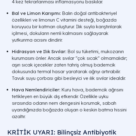
4 kez tekrarlanması inflamasyonu baskılar.
Bal ve Limon Karışımı:
Balın doğal antibakteriyel
özellikleri ve limonun C vitamini desteği, boğazda
koruyucu bir katman oluşturur. Ilık suyla karıştırılarak
içilmesi, dokuların nemli kalmasını sağlayarak
yutkunma acısını dindirir.
Hidrasyon ve Ilık Sıvılar:
Bol su tüketimi, mukozanın
kurumasını önler. Ancak sıvılar "çok sıcak" olmamalıdır;
aşırı sıcak içecekler zaten tahriş olmuş bademcik
dokusunda termal hasar yaratarak ağrıyı artırabilir.
Tavuk suyu çorbası gibi besleyici ve ılık sıvılar idealdir.
Hava Nemlendiriciler:
Kuru hava, bademcik ağrısını
tetikleyen en büyük dış etkendir. Özellikle uyku
sırasında odanın nem dengesini korumak, sabah
uyandığınızda boğazda oluşan o keskin batma hissini
azaltır.
KRİTİK UYARI: Bilinçsiz Antibiyotik