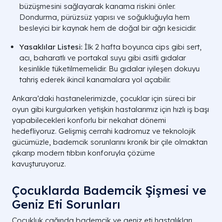
büzüşmesini sağlayarak kanama riskini önler.
Dondurma, pürüzsüz yapısı ve soğukluğuyla hem
besleyici bir kaynak hem de doğal bir ağrı kesicidir.
Yasaklılar Listesi:
İlk 2 hafta boyunca cips gibi sert,
acı, baharatlı ve portakal suyu gibi asitli gıdalar
kesinlikle tüketilmemelidir. Bu gıdalar iyileşen dokuyu
tahriş ederek ikincil kanamalara yol açabilir.
Ankara’daki hastanelerimizde, çocuklar için süreci bir
oyun gibi kurgularken yetişkin hastalarımız için hızlı iş başı
yapabilecekleri konforlu bir nekahat dönemi
hedefliyoruz. Gelişmiş cerrahi kadromuz ve teknolojik
gücümüzle, bademcik sorunlarını kronik bir çile olmaktan
çıkarıp modern tıbbın konforuyla çözüme
kavuşturuyoruz.
Çocuklarda Bademcik Şişmesi ve
Geniz Eti Sorunları
Çocukluk çağında bademcik ve geniz eti hastalıkları,