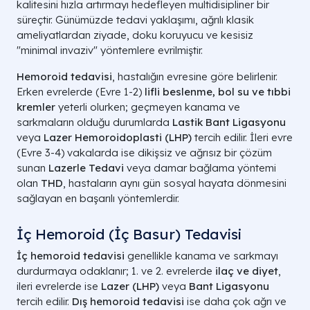
kalitesini hızla artırmayı hedefleyen multidisipliner bir
süreçtir. Günümüzde tedavi yaklaşımı, ağrılı klasik
ameliyatlardan ziyade, doku koruyucu ve kesisiz
"minimal invaziv" yöntemlere evrilmiştir.
Hemoroid tedavisi
, hastalığın evresine göre belirlenir.
Erken evrelerde (Evre 1-2)
lifli beslenme, bol su ve tıbbi
kremler
yeterli olurken; geçmeyen kanama ve
sarkmaların olduğu durumlarda
Lastik Bant Ligasyonu
veya
Lazer Hemoroidoplasti (LHP)
tercih edilir. İleri evre
(Evre 3-4) vakalarda ise dikişsiz ve ağrısız bir çözüm
sunan
Lazerle Tedavi
veya damar bağlama yöntemi
olan
THD
, hastaların aynı gün sosyal hayata dönmesini
sağlayan en başarılı yöntemlerdir.
İç Hemoroid (İç Basur) Tedavisi​
İç hemoroid tedavisi
genellikle kanama ve sarkmayı
durdurmaya odaklanır; 1. ve 2. evrelerde
ilaç ve diyet
,
ileri evrelerde ise
Lazer (LHP)
veya
Bant Ligasyonu
tercih edilir.
Dış hemoroid tedavisi
ise daha çok ağrı ve