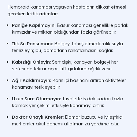
Hemoroid kanaması yaşayan hastaların
dikkat etmesi
gereken kritik adımlar:
Paniğe Kapılmayın:
Basur kanaması genellikle parlak
kırmızıdır ve miktarı olduğundan fazla görünebilir.
Ilık Su Pansumanı:
Bölgeyi tahriş etmeden ılık suyla
temizleyin; bu, damarların rahatlamasını sağlar.
Kabızlığı Önleyin:
Sert dışkı, kanayan bölgeyi her
seferinde tekrar açar. Lifli gıdalara ağırlık verin.
Ağır Kaldırmayın:
Karın içi basıncını artıran aktiviteler
kanamayı tetikleyebilir.
Uzun Süre Oturmayın:
Tuvalette 5 dakikadan fazla
kalmak yer çekimi etkisiyle kanamayı artırır.
Doktor Onaylı Kremler:
Damar büzücü ve iyileştirici
merhemler akut dönemi atlatmanıza yardımcı olur.