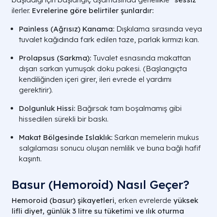
ilerler.
Evrelerine göre belirtiler şunlardır:
Painless (Ağrısız) Kanama:
Dışkılama sırasında veya
tuvalet kağıdında fark edilen taze, parlak kırmızı kan.
Prolapsus (Sarkma):
Tuvalet esnasında makattan
dışarı sarkan yumuşak doku pakesi. (Başlangıçta
kendiliğinden içeri girer, ileri evrede el yardımı
gerektirir).
Dolgunluk Hissi:
Bağırsak tam boşalmamış gibi
hissedilen sürekli bir baskı.
Makat Bölgesinde Islaklık:
Sarkan memelerin mukus
salgılaması sonucu oluşan nemlilik ve buna bağlı hafif
kaşıntı.
Basur (Hemoroid) Nasıl Geçer?
Hemoroid (basur) şikayetleri
, erken evrelerde
yüksek
lifli diyet, günlük 3 litre su tüketimi ve ılık oturma