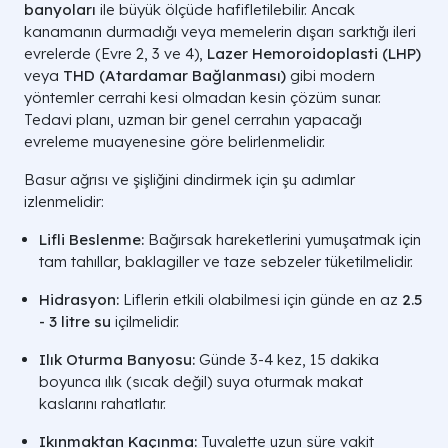
banyoları
ile büyük ölçüde hafifletilebilir. Ancak
kanamanın durmadığı veya memelerin dışarı sarktığı ileri
evrelerde (Evre 2, 3 ve 4),
Lazer Hemoroidoplasti (LHP)
veya
THD (Atardamar Bağlanması)
gibi modern
yöntemler cerrahi kesi olmadan kesin çözüm sunar.
Tedavi planı, uzman bir genel cerrahın yapacağı
evreleme muayenesine göre belirlenmelidir.
Basur ağrısı ve şişliğini dindirmek için şu adımlar
izlenmelidir:
Lifli Beslenme:
Bağırsak hareketlerini yumuşatmak için
tam tahıllar, baklagiller ve taze sebzeler tüketilmelidir.
Hidrasyon:
Liflerin etkili olabilmesi için günde en az
2.5
- 3 litre su
içilmelidir.
Ilık Oturma Banyosu:
Günde 3-4 kez, 15 dakika
boyunca ılık (sıcak değil) suya oturmak makat
kaslarını rahatlatır.
Ikınmaktan Kaçınma:
Tuvalette uzun süre vakit