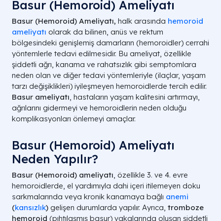
Basur (Hemoroid) Ameliyatı
Basur (Hemoroid) Ameliyatı,
halk arasında
hemoroid
ameliyatı
olarak da bilinen, anüs ve rektum
bölgesindeki genişlemiş damarların (hemoroidler) cerrahi
yöntemlerle tedavi edilmesidir. Bu ameliyat, özellikle
şiddetli ağrı, kanama ve rahatsızlık gibi semptomlara
neden olan ve diğer tedavi yöntemleriyle (ilaçlar, yaşam
tarzı değişiklikleri) iyileşmeyen hemoroidlerde tercih edilir.
Basur ameliyatı
, hastaların yaşam kalitesini artırmayı,
ağrılarını gidermeyi ve hemoroidlerin neden olduğu
komplikasyonları önlemeyi amaçlar.
Basur (Hemoroid) Ameliyatı
Neden Yapılır?
Basur (Hemoroid) ameliyatı
, özellikle 3. ve 4. evre
hemoroidlerde, el yardımıyla dahi içeri itilemeyen doku
sarkmalarında veya kronik kanamaya bağlı
anemi
(
kansızlık
)
gelişen durumlarda yapılır. Ayrıca,
tromboze
hemoroid
(pıhtılaşmış basur) vakalarında oluşan şiddetli