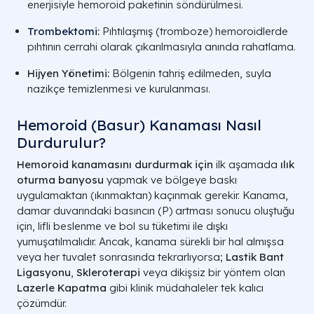
enerjisiyle hemoroid paketinin söndürülmesi.
Trombektomi
:
Pıhtılaşmış (tromboze) hemoroidlerde
pıhtının cerrahi olarak çıkarılmasıyla anında rahatlama.
Hijyen Yönetimi:
Bölgenin tahriş edilmeden, suyla
nazikçe temizlenmesi ve kurulanması.
Hemoroid (Basur) Kanaması​ Nasıl
Durdurulur?
Hemoroid kanamasını durdurmak için
ilk aşamada
ılık
oturma banyosu
yapmak ve bölgeye baskı
uygulamaktan (ıkınmaktan) kaçınmak gerekir. Kanama,
damar duvarındaki basıncın (
P
) artması sonucu oluştuğu
için, lifli beslenme ve bol su tüketimi ile dışkı
yumuşatılmalıdır. Ancak, kanama sürekli bir hal almışsa
veya her tuvalet sonrasında tekrarlıyorsa;
Lastik Bant
Ligasyonu
,
Skleroterapi
veya dikişsiz bir yöntem olan
Lazerle Kapatma
gibi klinik müdahaleler tek kalıcı
çözümdür.