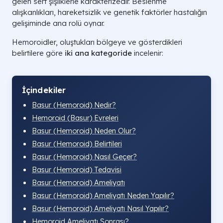
gelen sert şişliklerle karakterizedir. Beslenme
alışkanlıkları, hareketsizlik ve genetik faktörler hastalığın
gelişiminde ana rolü oynar.
Hemoroidler, oluştukları bölgeye ve gösterdikleri
belirtilere göre
iki ana kategoride
incelenir:
İçindekiler
Basur (Hemoroid) Nedir?
Hemoroid (Basur) Evreleri​
Basur (Hemoroid) Neden Olur?
Basur (Hemoroid) Belirtileri
Basur (Hemoroid) Nasıl Geçer?
Basur (Hemoroid) Tedavisi
Basur (Hemoroid) Ameliyatı
Basur (Hemoroid) Ameliyatı Neden Yapılır?
Basur (Hemoroid) Ameliyatı Nasıl Yapılır?
Hemoroid Ameliyatı Sonrası​?