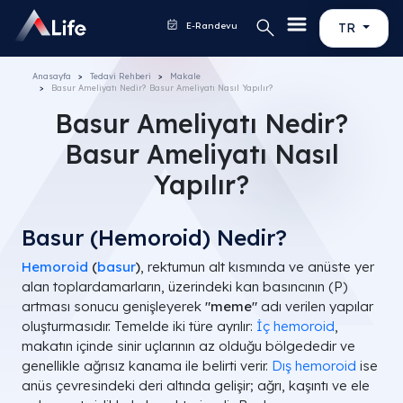
E-Randevu
TR
Anasayfa
Tedavi Rehberi
Makale
Basur Ameliyatı Nedir? Basur Ameliyatı Nasıl Yapılır?
Basur Ameliyatı Nedir?
Basur Ameliyatı Nasıl
Yapılır?
Basur (Hemoroid) Nedir?
Hemoroid
(
basur
)
, rektumun alt kısmında ve anüste yer
alan toplardamarların, üzerindeki kan basıncının (
P
)
artması sonucu genişleyerek
"meme"
adı verilen yapılar
oluşturmasıdır. Temelde iki türe ayrılır:
İç hemoroid
,
makatın içinde sinir uçlarının az olduğu bölgededir ve
genellikle ağrısız kanama ile belirti verir.
Dış hemoroid
ise
anüs çevresindeki deri altında gelişir; ağrı, kaşıntı ve ele