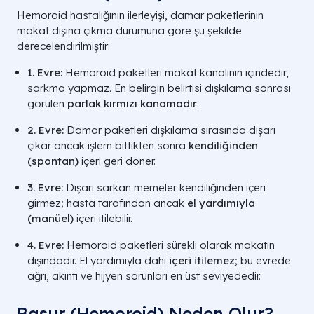
Hemoroid hastalığının ilerleyişi, damar paketlerinin
makat dışına çıkma durumuna göre şu şekilde
derecelendirilmiştir:
1. Evre:
Hemoroid paketleri makat kanalının içindedir,
sarkma yapmaz. En belirgin belirtisi dışkılama sonrası
görülen
parlak kırmızı kanamadır
.
2. Evre:
Damar paketleri dışkılama sırasında dışarı
çıkar ancak işlem bittikten sonra
kendiliğinden
(spontan)
içeri geri döner.
3. Evre:
Dışarı sarkan memeler kendiliğinden içeri
girmez; hasta tarafından ancak
el yardımıyla
(manüel)
içeri itilebilir.
4. Evre:
Hemoroid paketleri sürekli olarak makatın
dışındadır. El yardımıyla dahi
içeri itilemez
; bu evrede
ağrı, akıntı ve hijyen sorunları en üst seviyededir.
Basur (Hemoroid) Neden Olur?