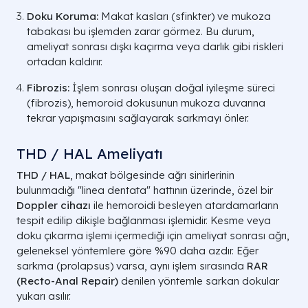
Doku Koruma:
Makat kasları (sfinkter) ve mukoza
tabakası bu işlemden zarar görmez. Bu durum,
ameliyat sonrası dışkı kaçırma veya darlık gibi riskleri
ortadan kaldırır.
Fibrozis:
İşlem sonrası oluşan doğal iyileşme süreci
(fibrozis), hemoroid dokusunun mukoza duvarına
tekrar yapışmasını sağlayarak sarkmayı önler.
THD / HAL Ameliyatı
THD / HAL
, makat bölgesinde ağrı sinirlerinin
bulunmadığı "linea dentata" hattının üzerinde, özel bir
Doppler cihazı
ile hemoroidi besleyen atardamarların
tespit edilip dikişle bağlanması işlemidir. Kesme veya
doku çıkarma işlemi içermediği için ameliyat sonrası ağrı,
geleneksel yöntemlere göre %90 daha azdır. Eğer
sarkma (prolapsus) varsa, aynı işlem sırasında
RAR
(Recto-Anal Repair)
denilen yöntemle sarkan dokular
yukarı asılır.