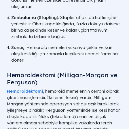
dokunun hemen üzerinde dairesel bir dikiş hattı
oluşturulur.
Zımbalama (Stapling):
Stapler cihazı bu hattın içine
yerleştirilir. Cihaz kapatıldığında, fazla dokuyu dairesel
bir halka şeklinde keser ve kalan uçları titanyum
zımbalarla birbirine bağlar.
Sonuç:
Hemoroid memeleri yukarıya çekilir ve kan
akışı kesildiği için zamanla küçülerek normal formuna
döner.
Hemoroidektomi (Milligan-Morgan ve
Ferguson)
Hemoroidektomi
, hemoroid memelerinin cerrahi olarak
çıkarılması işlemidir. İki temel tekniği vardır:
Milligan-
Morgan
yönteminde operasyon sahası açık bırakılarak
iyileşmeye bırakılır;
Ferguson
yönteminde ise kesi hatları
dikişle kapatılır. Nüks (tekrarlama) oranı en düşük
yöntem olması sebebiyle komplike vakalarda tercih