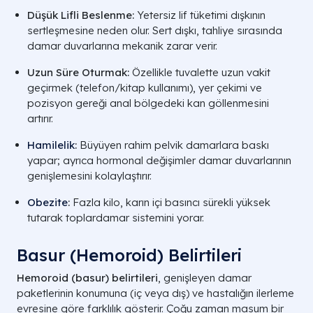
Düşük Lifli Beslenme:
Yetersiz lif tüketimi dışkının
sertleşmesine neden olur. Sert dışkı, tahliye sırasında
damar duvarlarına mekanik zarar verir.
Uzun Süre Oturmak:
Özellikle tuvalette uzun vakit
geçirmek (telefon/kitap kullanımı), yer çekimi ve
pozisyon gereği anal bölgedeki kan göllenmesini
artırır.
Hamilelik
:
Büyüyen rahim pelvik damarlara baskı
yapar; ayrıca hormonal değişimler damar duvarlarının
genişlemesini kolaylaştırır.
Obezite
:
Fazla kilo, karın içi basıncı sürekli yüksek
tutarak toplardamar sistemini yorar.
Basur (Hemoroid) Belirtileri
Hemoroid (basur) belirtileri
, genişleyen damar
paketlerinin konumuna (iç veya dış) ve hastalığın ilerleme
evresine göre farklılık gösterir. Çoğu zaman masum bir