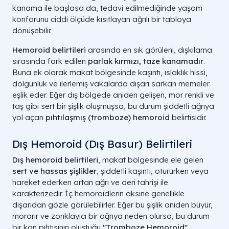
kanama ile başlasa da, tedavi edilmediğinde yaşam
konforunu ciddi ölçüde kısıtlayan ağrılı bir tabloya
dönüşebilir.
Hemoroid belirtileri
arasında en sık görüleni, dışkılama
sırasında fark edilen
parlak kırmızı, taze kanamadır
.
Buna ek olarak makat bölgesinde kaşıntı, ıslaklık hissi,
dolgunluk ve ilerlemiş vakalarda dışarı sarkan memeler
eşlik eder. Eğer dış bölgede aniden gelişen, mor renkli ve
taş gibi sert bir şişlik oluşmuşsa, bu durum şiddetli ağrıya
yol açan
pıhtılaşmış (tromboze) hemoroid
belirtisidir.
Dış Hemoroid (Dış Basur) Belirtileri
Dış hemoroid belirtileri
, makat bölgesinde ele gelen
sert ve hassas şişlikler
, şiddetli kaşıntı, otururken veya
hareket ederken artan ağrı ve deri tahrişi ile
karakterizedir. İç hemoroidlerin aksine genellikle
dışarıdan gözle görülebilirler. Eğer bu şişlik aniden büyür,
morarır ve zonklayıcı bir ağrıya neden olursa, bu durum
bir kan pıhtısının oluştuğu
"Tromboze Hemoroid"