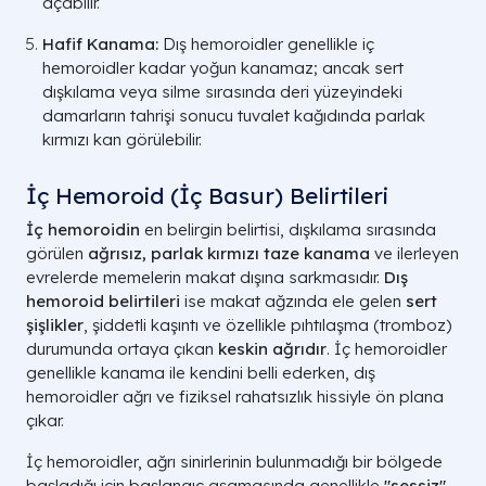
açabilir.
Hafif Kanama:
Dış hemoroidler genellikle iç
hemoroidler kadar yoğun kanamaz; ancak sert
dışkılama veya silme sırasında deri yüzeyindeki
damarların tahrişi sonucu tuvalet kağıdında parlak
kırmızı kan görülebilir.
İç Hemoroid (İç Basur) Belirtileri
İç hemoroidin
en belirgin belirtisi, dışkılama sırasında
görülen
ağrısız, parlak kırmızı taze kanama
ve ilerleyen
evrelerde memelerin makat dışına sarkmasıdır.
Dış
hemoroid belirtileri
ise makat ağzında ele gelen
sert
şişlikler
, şiddetli kaşıntı ve özellikle pıhtılaşma (tromboz)
durumunda ortaya çıkan
keskin ağrıdır
. İç hemoroidler
genellikle kanama ile kendini belli ederken, dış
hemoroidler ağrı ve fiziksel rahatsızlık hissiyle ön plana
çıkar.
İç hemoroidler, ağrı sinirlerinin bulunmadığı bir bölgede
başladığı için başlangıç aşamasında genellikle
"sessiz"