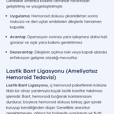
Genellikle Amerika kökenli cerrahlar tarafından
geliştirilmiş ve yaygınlaştırılmıştır.
Uygulama:
Hemoroid dokusu çıkarıldıktan sonra
mukoza ve deri uçları emilebilen dikişlerle tamamen
kapatılır.
Avantajı:
Operasyon sonrası yara iyileşmesi daha hızlı
görünür ve açık yara bakımı gerektirmez.
Dezavantajı:
Dikişlerin açılma riski veya kapalı alanda
enfeksiyon gelişme olasılığı mevcuttur.
Lastik Bant Ligasyonu (Ameliyatsız
Hemoroid Tedavisi)
Lastik Bant Ligasyonu
, iç hemoroid paketlerinin köküne
tıbbi bir cihaz yardımıyla küçük lastik bantlar takılması
işlemidir. Bant, hemoroidi boğarak kanlanmasını
durdurur; böylece hemoroid dokusu birkaç gün içinde
kuruyup kendiliğinden düşer. Genellikle anestezi
gerektirmeyen, ağrısız bir bölgede uygulanan ve
5-10