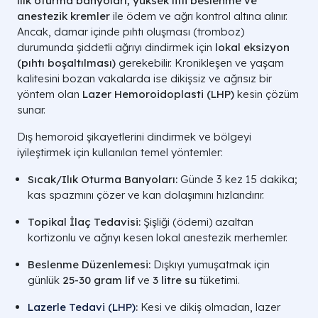
ılık oturma banyoları, yüksek lifli beslenme ve
anestezik kremler
ile ödem ve ağrı kontrol altına alınır.
Ancak, damar içinde pıhtı oluşması (tromboz)
durumunda şiddetli ağrıyı dindirmek için
lokal eksizyon
(pıhtı boşaltılması)
gerekebilir. Kronikleşen ve yaşam
kalitesini bozan vakalarda ise dikişsiz ve ağrısız bir
yöntem olan
Lazer Hemoroidoplasti (LHP)
kesin çözüm
sunar.
Dış hemoroid şikayetlerini dindirmek ve bölgeyi
iyileştirmek için kullanılan temel yöntemler:
Sıcak/Ilık Oturma Banyoları:
Günde 3 kez 15 dakika;
kas spazmını çözer ve kan dolaşımını hızlandırır.
Topikal İlaç Tedavisi:
Şişliği (ödemi) azaltan
kortizonlu ve ağrıyı kesen lokal anestezik merhemler.
Beslenme Düzenlemesi:
Dışkıyı yumuşatmak için
günlük
25-30 gram lif
ve
3 litre su
tüketimi.
Lazerle Tedavi (LHP)
:
Kesi ve dikiş olmadan, lazer