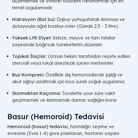
düzenlemek ve sfinkter kaslarını rahatlatmak için en
temel uygulamadır.
Hidrasyon (Bol Su):
Dışkıyı yumuşatarak ıkınmayı ve
dolayısıyla ağrılı baskıyı önler (Günde 2.5 - 3 litre).
Yüksek Lifli Diyet:
Sebze, meyve ve tam tahıllar
sayesinde bağırsak hareketlerini düzenler.
Topikal İlaçlar:
Uzman hekim tarafından reçete edilen
steroidli veya lokal anestezik içeren merhemler.
Buz Kompresi:
Özellikle dış hemoroidlerde şişliği ve
akut ağrıyı azaltmak için kısa süreli soğuk uygulama.
Ikınmaktan Kaçınma:
Tuvalette uzun süre vakit
geçirmemek ve ıkınmamak damar sağlığını korur.
Basur (Hemoroid) Tedavisi
Hemoroid (basur) tedavisi
, hastalığın seyrine ve
evresine (Evre 1-4) göre planlanan, hastanın yaşam