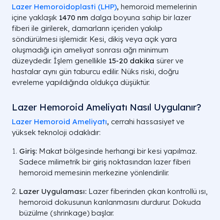
Lazer Hemoroidoplasti (LHP)
,
hemoroid memelerinin
içine yaklaşık
1470 nm
dalga boyuna sahip bir lazer
fiberi ile girilerek, damarların içeriden yakılıp
söndürülmesi işlemidir. Kesi, dikiş veya açık yara
oluşmadığı için ameliyat sonrası ağrı minimum
düzeydedir. İşlem genellikle
15-20 dakika
sürer ve
hastalar aynı gün taburcu edilir. Nüks riski, doğru
evreleme yapıldığında oldukça düşüktür.
Lazer Hemoroid Ameliyatı Nasıl Uygulanır?
Lazer Hemoroid Ameliyatı
,
cerrahi hassasiyet ve
yüksek teknoloji odaklıdır:
Giriş:
Makat bölgesinde herhangi bir kesi yapılmaz.
Sadece milimetrik bir giriş noktasından lazer fiberi
hemoroid memesinin merkezine yönlendirilir.
Lazer Uygulaması:
Lazer fiberinden çıkan kontrollü ısı,
hemoroid dokusunun kanlanmasını durdurur. Dokuda
büzülme (shrinkage) başlar.