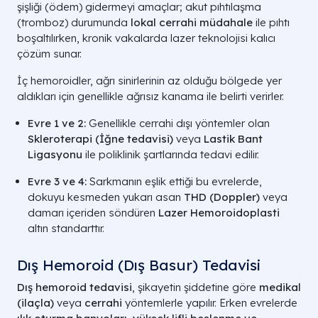
şişliği (ödem) gidermeyi amaçlar; akut pıhtılaşma
(tromboz) durumunda
lokal cerrahi müdahale
ile pıhtı
boşaltılırken, kronik vakalarda lazer teknolojisi kalıcı
çözüm sunar.
İç hemoroidler, ağrı sinirlerinin az olduğu bölgede yer
aldıkları için genellikle ağrısız kanama ile belirti verirler.
Evre 1 ve 2:
Genellikle cerrahi dışı yöntemler olan
Skleroterapi (İğne tedavisi)
veya
Lastik Bant
Ligasyonu
ile poliklinik şartlarında tedavi edilir.
Evre 3 ve 4:
Sarkmanın eşlik ettiği bu evrelerde,
dokuyu kesmeden yukarı asan
THD (Doppler)
veya
damarı içeriden söndüren
Lazer Hemoroidoplasti
altın standarttır.
Dış Hemoroid (Dış Basur) Tedavisi
Dış hemoroid tedavisi
, şikayetin şiddetine göre
medikal
(ilaçla)
veya
cerrahi
yöntemlerle yapılır. Erken evrelerde