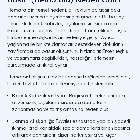
Hemoroidin temel nedeni
, alt rektum bölgesindeki
damarlar üzerinde aşırı basınç oluşmasıdır. Bu basınç
genellikle
kronik kabızlık
, dışkılama sırasında aşırı
ıkınma, uzun süre tuvalette oturma,
hamilelik
ve düşük
lifli beslenme alışkanlıkları nedeniyle gelişir. Ayrıca
yaşlanma ile birlikte damarları destekleyen dokuların
zayıflaması da basur oluşumunu hızlandırır. Erken teşhis
ve yaşam tarzı değişiklikleri, hastalığın ilerlemesini
durdurmada kritik rol oynar.
Hemoroid oluşumu tek bir nedene bağlı olabileceği gibi,
birden fazla faktörün birleşimiyle de tetiklenebilir:
Kronik
Kabızlık
ve
İshal
:
Bağırsak hareketlerindeki
düzensizlik, dışkılama sırasında damarların
zorlanmasına ve tahriş olmasına neden olur.
Ikınma Alışkanlığı:
Tuvalet esnasında yapılan şiddetli
ıkınma, anal kanaldaki toplardamarlara binen basıncı
artırarak damarların dışarı sarkmasına yol açar.