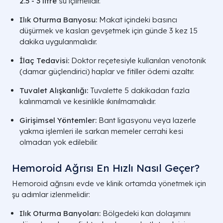
2.5 - 3 litre
su içilmelidir.
Ilık Oturma Banyosu:
Makat içindeki basıncı
düşürmek ve kasları gevşetmek için günde 3 kez 15
dakika uygulanmalıdır.
İlaç Tedavisi:
Doktor reçetesiyle kullanılan venotonik
(damar güçlendirici) haplar ve fitiller ödemi azaltır.
Tuvalet Alışkanlığı:
Tuvalette 5 dakikadan fazla
kalınmamalı ve kesinlikle ıkınılmamalıdır.
Girişimsel Yöntemler:
Bant ligasyonu veya lazerle
yakma işlemleri ile sarkan memeler cerrahi kesi
olmadan yok edilebilir.
Hemoroid Ağrısı En Hızlı Nasıl Geçer?
Hemoroid ağrısını evde ve klinik ortamda yönetmek için
şu adımlar izlenmelidir:
Ilık Oturma Banyoları:
Bölgedeki kan dolaşımını