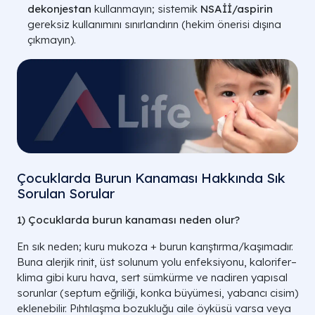
dekonjestan
kullanmayın; sistemik
NSAİİ/aspirin
gereksiz kullanımını sınırlandırın (hekim önerisi dışına
çıkmayın).
Çocuklarda Burun Kanaması Hakkında Sık
Sorulan Sorular
1) Çocuklarda burun kanamas
ı neden olur?
En sık neden; kuru mukoza + burun karıştırma/kaşımadır.
Buna alerjik rinit,
üst solunum yolu enfeksiyonu, kalorifer
–
klima gibi kuru hava, sert s
ümkürme ve nadiren yap
ısal
sorunlar (septum eğriliği, konka b
üyümesi, yabanc
ı cisim)
eklenebilir. Pıhtılaşma bozukluğu aile
öyküsü varsa veya