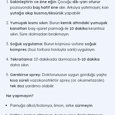
Sakinleştirin ve öne eğin:
Çocuğu
dik–yarı oturur
pozisyonda
baş hafif öne
alın. Arkaya yatırmayın; kan
yutağa akıp kusma/öksürük
yapabilir.
Yumuşak kısmı sıkın:
Burun
kemik altındaki yumuşak
kanatları
baş–işaret parmağı ile
10 dakika
kesintisiz
sıkın. Süre dolmadan bırakmayın.
Soğuk uygulama:
Burun köprüsü–üstüne
soğuk
kompres
(buz torbası havluyla sarılı) uygulayın.
Tekrarlama:
10 dakikada durmazsa
5–10 dakika
daha sıkın.
Gerekirse sprey:
Doktorunuzun uygun gördüğü yaşta
kısa süreli
vazokonstriktör sprey (ör. oksimetazolin)
tek doz
yardımcı olabilir.
Ne yapmayın?
Pamuğa alkol/kolonya, limon, sirke
sürmeyin
.