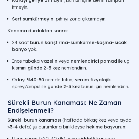
Kafayı geriye atmayın
, burnun içine
derin tampon
itmeyin.
Sert sümkürmeyin
; pıhtıyı zorla çıkarmayın.
Kanama durduktan sonra:
24 saat
burun karıştırma–sümkürme–koşma–sıcak
banyo
yok.
İnce tabaka
vazelin
veya
nemlendirici pomad
ile uç
kısmını
günde 2–3 kez
nemlendirin.
Odayı
%40–50
nemde tutun,
serum fizyolojik
sprey/ampul ile
günde 2–3 kez
burun içini nemlendirin.
Sürekli Burun Kanaması: Ne Zaman
Endişelenmeli?
Sürekli burun kanaması
(haftada birkaç kez veya ayda
>3–4
defa) şu durumlarla birlikteyse
hekime başvurun
:
Uzun süren
(>20–30 dk) veya
şiddetli
kanama