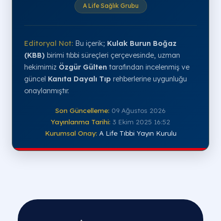
A Life Sağlık Grubu
Editoryal Not:
Bu içerik;
Kulak Burun Boğaz
(KBB)
birimi tıbbi süreçleri çerçevesinde, uzman
hekimimiz
Özgür Gülten
tarafından incelenmiş ve
güncel
Kanıta Dayalı Tıp
rehberlerine uygunluğu
onaylanmıştır.
Son Güncelleme:
09 Ağustos 2026
Yayınlanma Tarihi:
3 Ekim 2025 16:52
Kurumsal Onay:
A Life Tıbbi Yayın Kurulu