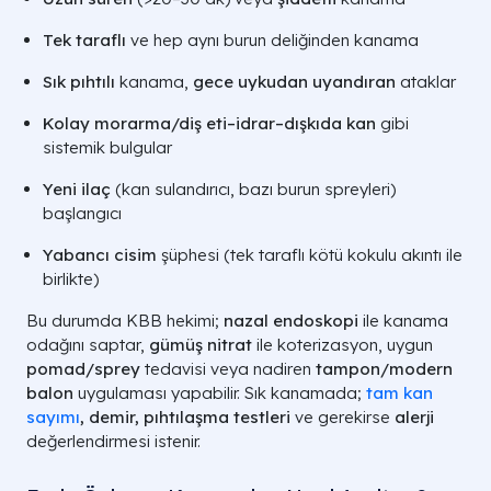
Tek taraflı
ve hep aynı burun deliğinden kanama
Sık pıhtılı
kanama,
gece uykudan uyandıran
ataklar
Kolay morarma/diş eti–idrar–dışkıda kan
gibi
sistemik bulgular
Yeni ilaç
(kan sulandırıcı, bazı burun spreyleri)
başlangıcı
Yabancı cisim
şüphesi (tek taraflı kötü kokulu akıntı ile
birlikte)
Bu durumda KBB hekimi;
nazal endoskopi
ile kanama
odağını saptar,
gümüş nitrat
ile koterizasyon, uygun
pomad/sprey
tedavisi veya nadiren
tampon/modern
balon
uygulaması yapabilir. Sık kanamada;
tam kan
sayımı
, demir, pıhtılaşma testleri
ve gerekirse
alerji
değerlendirmesi istenir.