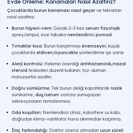
Evde Önleme: Kanamaları Nasıl Azaltırız?
Çocuklarda burun kanaması nasıl geçer
ve tekrarları
nasıl azaltırız:
Burun hijyeni–nem:
Günde 2–3 kez
serum fizyolojik
sprey/ampul, ince tabaka
nemlendirici pomad
.
Tırnaklar kısa:
Burun karıştırmayı
önemseyin
; küçük
çocuklarda
eldiven/oyuncakla
yönlendirme işe yarar.
Alerji kontrolü:
Hekimin önerdiği
antihistaminik/nazal
steroid
tedavileri düzenli kullanın; toz–duman
maruziyetini azaltın.
Doğru sümkürme:
Tek burun deliği kapatılarak
nazik
sümkürme,
duş/serum
sonrası yumuşayan
sekresyonların temizlenmesi.
Oda koşulları:
Nemlendirici cihaz, kalorifere su kabı;
doğrudan klima–vantilatör hava akımından kaçınma.
İlaç farkındalığı:
Doktor önerisi olmadan
uzun süreli