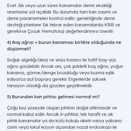
Evet. Sık veya uzun s
üren kanamalar demir eksikli
ği
anemisine yol a
çabilir. Bu durumda tam kan say
ımı ve
demir parametreleri kontrol edilir; gerektiğinde demir
desteği planlanır. Sık tekrar eden kanamalarda KBB ve
gerekirse
Çocuk Hematoloji de
ğerlendirmesi
önerilir.
4) Ba
ş ağrısı + burun kanaması birlikte olduğunda ne
d
ü
ş
ünmeli?
So
ğuk algınlığı/alerji ve sin
üs bas
ıncı ile hafif baş
–y
üz
a
ğrısı g
örülebilir. Ancak ani, çok
şiddetli baş ağrısı, yoğun
kanama, g
örme/denge bozuklu
ğu veya kusma eşlik
ediyorsa acil başvuru gerekir. Ergenlerde y
üksek
tansiyon olas
ılığı da g
özden geçirilmelidir.
5) Burundan kan p
ıhtısı gelmesi normal mi?
Ço
ğu kez y
üzeyde olu
şan pıhtının doğal atılmasıdır ve
normal kabul edilir. Ancak iri pıhtılar, tek taraflı ve sık
pıhtılı kanamalar ya da k
ötü kokulu ak
ıntı varsa yabancı
cisim veya lokal lezyon a
ç
ısından nazal endoskopi ile