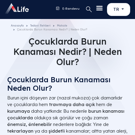
E-Randevu
TR
Anasayfa
Tedavi Rehberi
Makale
Çocuklarda Burun Kanaması Nedir? | Neden Olur?
Çocuklarda Burun
Kanaması Nedir? | Neden
Olur?
Çocuklarda Burun Kanaması
Neden Olur?
Burun içini döşeyen zar (nazal mukoza) çok damarlıdır
ve çocuklarda hem
travmaya daha açık
hem de
kurumaya
daha yatkındır. Bu nedenle
burun kanaması
çocuklarda
oldukça sık görülür ve çoğu zaman
önemsiz, önlenebilir
nedenlere bağlıdır. Yine de
tekrarlayan
ya da
şiddetli
kanamalar; altta yatan alerji,