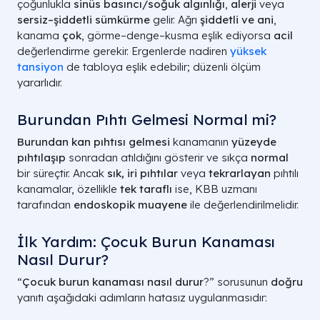
çoğunlukla
sinüs basıncı/soğuk algınlığı
,
alerji
veya
sersiz–şiddetli sümkürme
gelir. Ağrı
şiddetli ve ani
,
kanama
çok
, görme–denge–kusma eşlik ediyorsa
acil
değerlendirme gerekir. Ergenlerde nadiren
yüksek
tansiyon
de tabloya eşlik edebilir; düzenli ölçüm
yararlıdır.
Burundan Pıhtı Gelmesi Normal mi?
Burundan kan pıhtısı gelmesi
kanamanın
yüzeyde
pıhtılaşıp
sonradan atıldığını gösterir ve sıkça
normal
bir süreçtir. Ancak
sık, iri pıhtılar
veya
tekrarlayan
pıhtılı
kanamalar, özellikle
tek taraflı
ise, KBB uzmanı
tarafından
endoskopik muayene
ile değerlendirilmelidir.
İlk Yardım: Çocuk Burun Kanaması
Nasıl Durur?
“
Çocuk burun kanaması nasıl durur
?” sorusunun
doğru
yanıtı aşağıdaki adımların hatasız uygulanmasıdır: