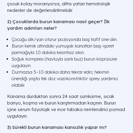
çocuk kolay morar
ıyorsa, altta yatan hematolojik
nedenler de değerlendirilmelidir.
2)
Çocuklarda burun kanamas
ı nasıl ge
çer?
İlk
yardım adımları neler?
Çocu
ğu dik/yarı oturur pozisyonda baş hafif
öne al
ın.
Burun kemik altındaki yumuşak kanatları baş
–i
şaret
parmağıyla 10 dakika kesintisiz sıkın.
Soğuk kompresi (havluyla sarılı buz) burun k
öprüsüne
uygulay
ın.
Durmazsa 5
–10 dakika daha tekrar edin; hekimin
önerdi
ği yaşta tek doz vazokonstrikt
ör sprey yard
ımcı
olabilir.
Kanama durduktan sonra 24 saat s
ümkürme, s
ıcak
banyo, koşma ve burun karıştırmadan ka
ç
ının. Burun
i
çine serum fizyolojik ve ince tabaka nemlendirici pomad
uygulay
ın.
3) S
ürekli burun kanamas
ı kansızlık yapar mı?