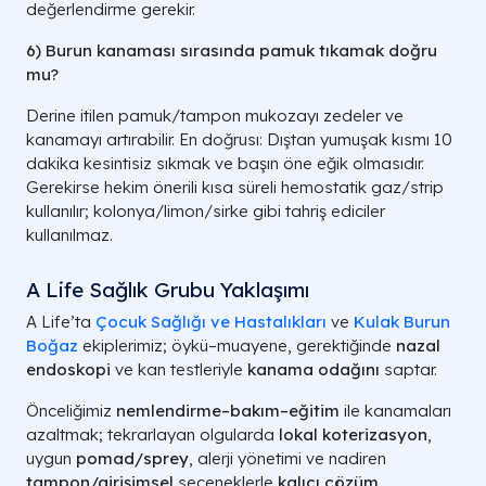
değerlendirme gerekir.
6) Burun kanaması sırasında pamuk tıkamak doğru
mu?
Derine itilen pamuk/tampon mukozayı zedeler ve
kanamayı artırabilir. En doğrusı: Dıştan yumuşak kısmı 10
dakika kesintisiz sıkmak ve başın
öne e
ğik olmasıdır.
Gerekirse hekim
önerili k
ısa s
üreli hemostatik gaz/strip
kullan
ılır; kolonya/limon/sirke gibi tahriş ediciler
kullanılmaz.
A Life Sağlık Grubu Yaklaşımı
A Life’ta
Çocuk Sağlığı ve Hastalıkları
ve
Kulak Burun
Boğaz
ekiplerimiz; öykü–muayene, gerektiğinde
nazal
endoskopi
ve kan testleriyle
kanama odağını
saptar.
Önceliğimiz
nemlendirme–bakım–eğitim
ile kanamaları
azaltmak; tekrarlayan olgularda
lokal koterizasyon
,
uygun
pomad/sprey
, alerji yönetimi ve nadiren
tampon/girişimsel
seçeneklerle
kalıcı çözüm