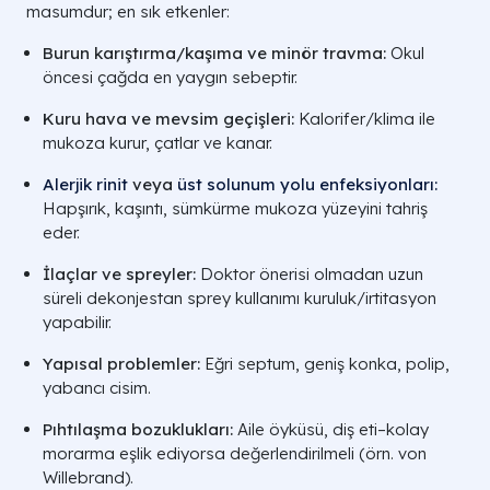
masumdur; en sık etkenler:
Burun karıştırma/kaşıma ve minör travma:
Okul
öncesi çağda en yaygın sebeptir.
Kuru hava ve mevsim geçişleri:
Kalorifer/klima ile
mukoza kurur, çatlar ve kanar.
Alerjik rinit
veya
üst solunum yolu enfeksiyonları:
Hapşırık, kaşıntı, sümkürme mukoza yüzeyini tahriş
eder.
İlaçlar ve spreyler:
Doktor önerisi olmadan uzun
süreli dekonjestan sprey kullanımı kuruluk/irtitasyon
yapabilir.
Yapısal problemler:
Eğri septum, geniş konka, polip,
yabancı cisim.
Pıhtılaşma bozuklukları:
Aile öyküsü, diş eti–kolay
morarma eşlik ediyorsa değerlendirilmeli (örn. von
Willebrand).