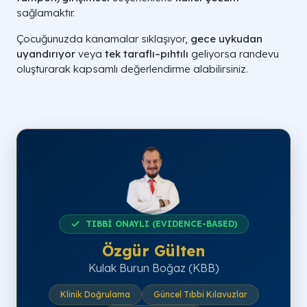
sağlamaktır.
Çocuğunuzda kanamalar sıklaşıyor,
gece uykudan
uyandırıyor
veya
tek taraflı–pıhtılı
geliyorsa randevu
oluşturarak kapsamlı değerlendirme alabilirsiniz.
TIBBİ ONAYLI (EVIDENCE-BASED)
Özgür Gülten
Kulak Burun Boğaz (KBB)
Klinik Doğrulama
Güncel Tıbbi Kılavuzlar