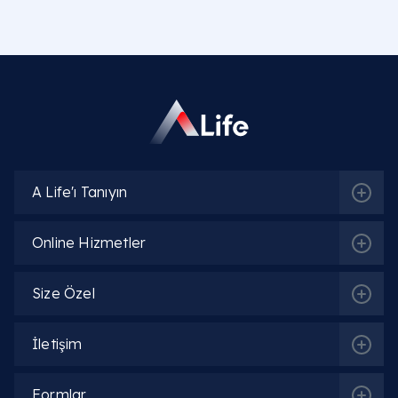
CRP neden yüksek çıkar?
COVID-19 CRP testi neyi ifade eder?
CRP düşük olması (CRP düşüklüğü) iyi midir?
Ankarada CRP testi nerede yapılır?
A Life'ı Tanıyın
Online Hizmetler
Size Özel
İletişim
Formlar