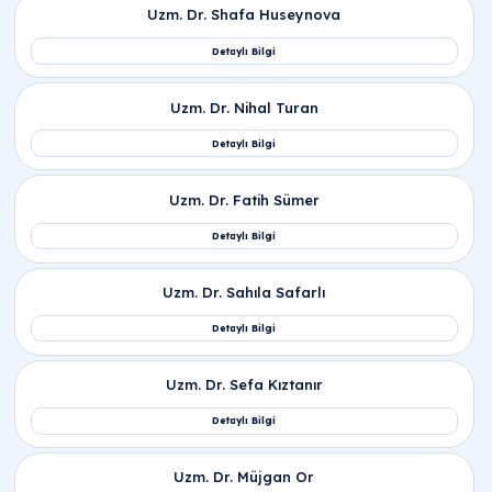
Sıkça Sorulan Sorular
CRP nedir kan tahlili sonucu neyi gösterir?
CRP nedir kan tahlili
: Karaciğer tarafından üretile
bir protein ölçümüdür.
CRP ne demek
: Vücutta akti
bir yangı (inflamasyon) olup olmadığını gösterir. B
test, bir hastalık teşhisi koymaktan ziyade vücutta
iltihabın şiddetini ve tedaviye verilen yanıtı takip
etmek için kullanılır.
CRP normal değeri ve referans aralığı kaç
olmalı?