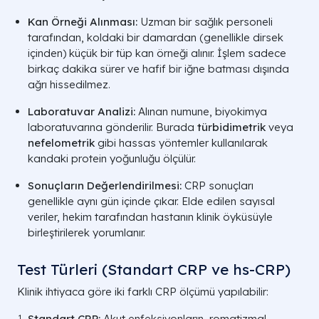
Kan Örneği Alınması:
Uzman bir sağlık personeli
tarafından, koldaki bir damardan (genellikle dirsek
içinden) küçük bir tüp kan örneği alınır. İşlem sadece
birkaç dakika sürer ve hafif bir iğne batması dışında
ağrı hissedilmez.
Laboratuvar Analizi:
Alınan numune, biyokimya
laboratuvarına gönderilir. Burada
türbidimetrik
veya
nefelometrik
gibi hassas yöntemler kullanılarak
kandaki protein yoğunluğu ölçülür.
Sonuçların Değerlendirilmesi:
CRP sonuçları
genellikle aynı gün içinde çıkar. Elde edilen sayısal
veriler, hekim tarafından hastanın klinik öyküsüyle
birleştirilerek yorumlanır.
Test Türleri (Standart CRP ve hs-CRP)
Klinik ihtiyaca göre iki farklı CRP ölçümü yapılabilir:
Standart CRP:
Akut enfeksiyonların, romatizmal