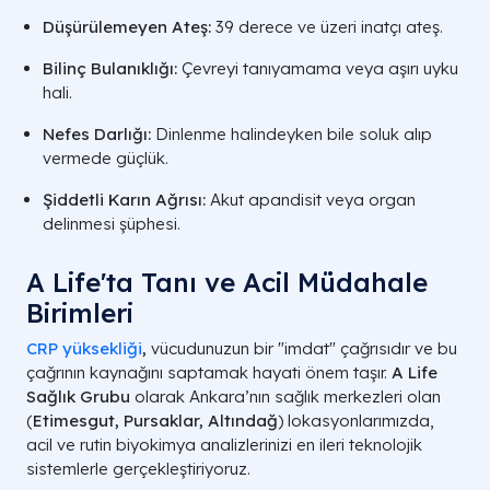
Düşürülemeyen Ateş:
39 derece ve üzeri inatçı ateş.
Bilinç Bulanıklığı:
Çevreyi tanıyamama veya aşırı uyku
hali.
Nefes Darlığı:
Dinlenme halindeyken bile soluk alıp
vermede güçlük.
Şiddetli Karın Ağrısı:
Akut apandisit veya organ
delinmesi şüphesi.
A Life'ta Tanı ve Acil Müdahale
Birimleri
CRP yüksekliği
,
vücudunuzun bir "imdat" çağrısıdır ve bu
çağrının kaynağını saptamak hayati önem taşır.
A Life
Sağlık Grubu
olarak Ankara’nın sağlık merkezleri olan
(
Etimesgut, Pursaklar, Altındağ
) lokasyonlarımızda,
acil ve rutin biyokimya analizlerinizi en ileri teknolojik
sistemlerle gerçekleştiriyoruz.