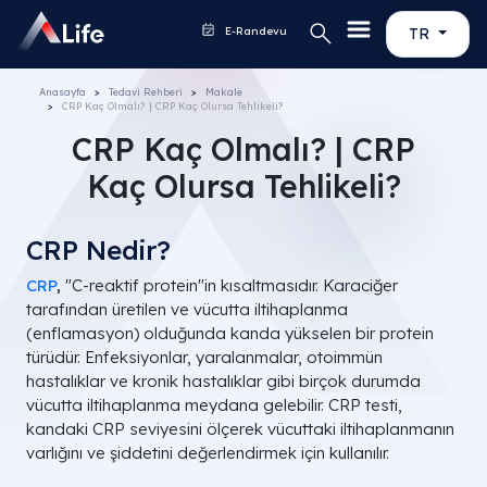
E-Randevu
TR
Anasayfa
Tedavi Rehberi
Makale
CRP Kaç Olmalı? | CRP Kaç Olursa Tehlikeli?
CRP Kaç Olmalı? | CRP
Kaç Olursa Tehlikeli?
CRP Nedir?
CRP
,
"C-reaktif protein"in kısaltmasıdır. Karaciğer
tarafından üretilen ve vücutta iltihaplanma
(enflamasyon) olduğunda kanda yükselen bir protein
türüdür. Enfeksiyonlar, yaralanmalar, otoimmün
hastalıklar ve kronik hastalıklar gibi birçok durumda
vücutta iltihaplanma meydana gelebilir. CRP testi,
kandaki CRP seviyesini ölçerek vücuttaki iltihaplanmanın
varlığını ve şiddetini değerlendirmek için kullanılır.