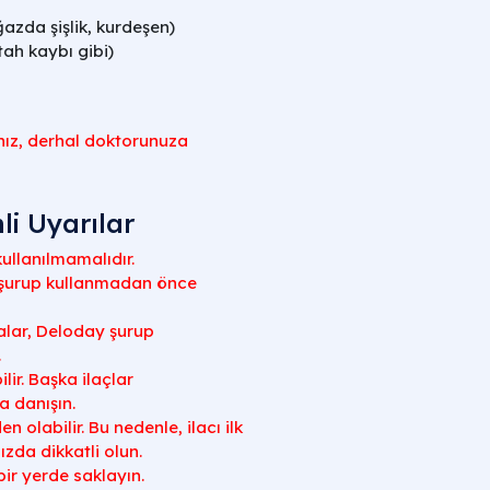
ğazda şişlik, kurdeşen)
ştah kaybı gibi)
nız, derhal doktorunuza
li Uyarılar
llanılmamalıdır.
 şurup kullanmadan önce
alar, Deloday şurup
.
lir. Başka ilaçlar
a danışın.
 olabilir. Bu nedenle, ilacı ilk
zda dikkatli olun.
ir yerde saklayın.