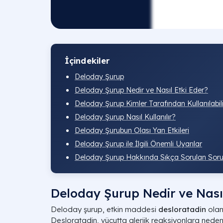
İçindekiler
Deloday Şurup
Deloday Şurup Nedir ve Nasıl Etki Eder?
Deloday Şurup Kimler Tarafından Kullanılabil
Deloday Şurup Nasıl Kullanılır?
Deloday Şurubun Olası Yan Etkileri
Deloday Şurup ile İlgili Önemli Uyarılar
Deloday Şurup Hakkında Sıkça Sorulan Soru
Deloday Şurup Nedir ve Nasıl
Deloday şurup, etkin maddesi
desloratadin
olan
Desloratadin, vücutta alerjik reaksiyonlara nede