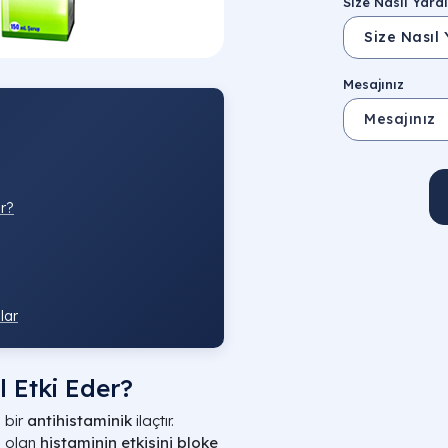
Size Nasıl Yardı
Mesajınız
ir?
lar
 Etki Eder?
 bir
antihistaminik
ilaçtır.
n olan
histaminin etkisini bloke