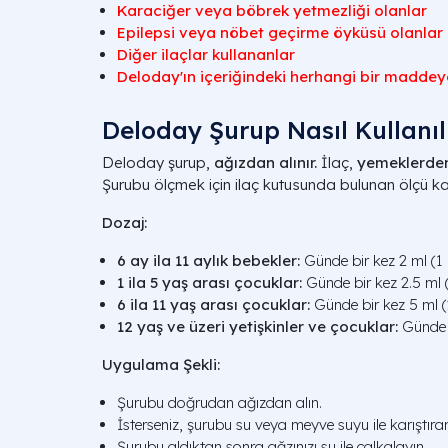
Karaciğer veya böbrek yetmezliği olanlar
Epilepsi veya nöbet geçirme öyküsü olanlar
Diğer ilaçlar kullananlar
Deloday'ın içeriğindeki herhangi bir maddeye 
Deloday Şurup Nasıl Kullanıl
Deloday şurup,
ağızdan alınır.
İlaç,
yemeklerde
Şurubu ölçmek için ilaç kutusunda bulunan ölçü kaşı
Dozaj:
6 ay ila 11 aylık bebekler:
Günde bir kez 2 ml (1
1 ila 5 yaş arası çocuklar:
Günde bir kez 2.5 ml 
6 ila 11 yaş arası çocuklar:
Günde bir kez 5 ml 
12 yaş ve üzeri yetişkinler ve çocuklar:
Günde b
Uygulama Şekli:
Şurubu doğrudan ağızdan alın.
İsterseniz, şurubu su veya meyve suyu ile karıştırar
Şurubu aldıktan sonra ağzınızı su ile çalkalayın.