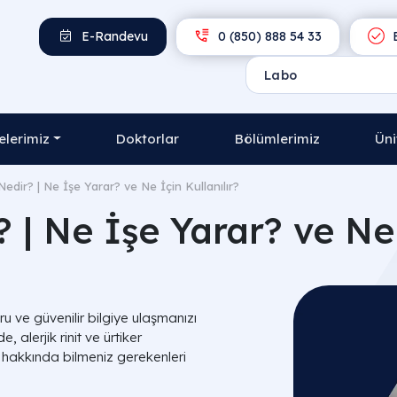
E-Randevu
0 (850) 888 54 33
E
lerimiz
Doktorlar
Bölümlerimiz
Üni
edir? | Ne İşe Yarar? ve Ne İçin Kullanılır?
| Ne İşe Yarar? ve Ne 
u ve güvenilir bilgiye ulaşmanızı
 alerjik rinit ve ürtiker
p hakkında bilmeniz gerekenleri