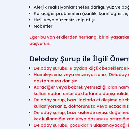
Alerjik reaksiyonlar (nefes darlığı, yüz ve bo
Karaciğer problemleri (sarılık, karın ağrısı, i
Hızlı veya düzensiz kalp atışı
Nöbetler
Eğer bu yan etkilerden herhangi birini yaşarsa
başvurun.
Deloday Şurup ile İlgili Önem
Deloday şurubu, 6 aydan küçük bebeklerde ku
Hamileyseniz veya emziriyorsanız, Deloday
doktorunuza danışın.
Karaciğer veya böbrek yetmezliği olan hast
kullanmadan önce doktorlarına danışmalıdır
Deloday şurup, bazı ilaçlarla etkileşime girebi
kullanıyorsanız, doktorunuza veya eczacınız
Deloday şurup, bazı kişilerde uyuşukluğa neden
kez kullandığınızda veya dozunuzu artırdığını
Deloday şurubu, çocukların ulaşamayacağı b