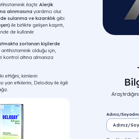
ihistaminik ilaçtır.
Alerjik
ltına alınmasına
yardımcı olur.
erde sulanma ve kızarıklık
gibi
eşen)
ile birlikte gelişen kaşıntı,
inde de kullanılır.
utmakta zorlanan kişilerde
 antihistaminik olduğu için,
nizi kontrol altına almanıza
ettiğini, kimlerin
Bi
ı yan etkilerini, Deloday ile ilgili
ğız.
Araştırdığı
Adınız/Soyadın