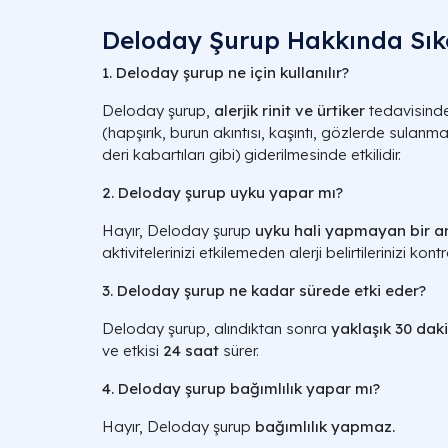
Deloday Şurup Hakkında Sık
1. Deloday şurup ne için kullanılır?
Deloday şurup,
alerjik rinit ve ürtiker
tedavisinde ku
(hapşırık, burun akıntısı, kaşıntı, gözlerde sulanma gi
deri kabartıları gibi) giderilmesinde etkilidir.
2. Deloday şurup uyku yapar mı?
Hayır, Deloday şurup
uyku hali yapmayan bir ant
aktivitelerinizi etkilemeden alerji belirtilerinizi kon
3. Deloday şurup ne kadar sürede etki eder?
Deloday şurup, alındıktan sonra
yaklaşık 30 dak
ve etkisi
24 saat
sürer.
4. Deloday şurup bağımlılık yapar mı?
Hayır, Deloday şurup
bağımlılık yapmaz.