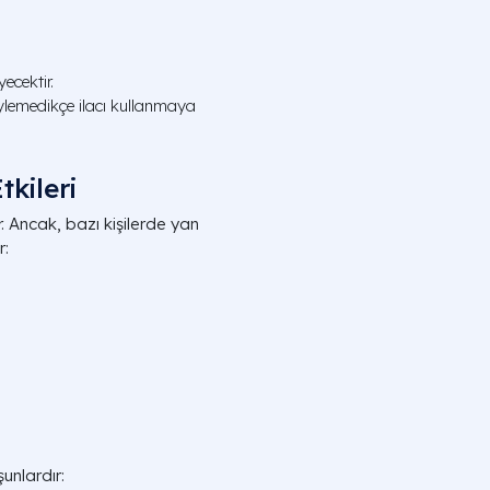
ecektir.
ylemedikçe ilacı kullanmaya
kileri
ır. Ancak, bazı kişilerde yan
r:
unlardır: