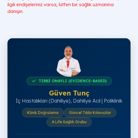
ilgili endişeleriniz varsa, lütfen bir sağlık uzmanına
danışın.
TIBBİ ONAYLI (EVIDENCE-BASED)
Güven Tunç
İç Hastalıkları (Dahiliye), Dahiliye Acil | Poliklinik
Klinik Doğrulama
Güncel Tıbbi Kılavuzlar
A Life Sağlık Grubu