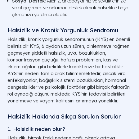
Sosyal Destek:
Aileniz, arkadaşlarınız ve sevdiklerinizle
vakit geçirmek ve onlardan destek almak halsizlikle başa
çıkmanıza yardımcı olabilir.
Halsizlik ve Kronik Yorgunluk Sendromu
Halsizlik, kronik yorgunluk sendromunun (KYS) en önemli
belirtisidir. KYS, 6 aydan uzun süren, dinlenmeye rağmen
geçmeyen şiddetli halsizlik, uyku bozuklukları,
konsantrasyon güçlüğü, hafıza problemleri, kas ve
eklem ağrıları gibi belirtilerle karakterize bir hastalıktır.
KYS'nin nedeni tam olarak bilinmemektedir, ancak viral
enfeksiyonlar, bağışıklık sistemi bozuklukları, hormonal
dengesizlikler ve psikolojik faktörler gibi birçok faktörün
rol oynadığı düşünülmektedir. KYS'nin tedavisi belirtileri
yönetmeye ve yaşam kalitesini artırmaya yöneliktir.
Halsizlik Hakkında Sıkça Sorulan Sorular
1. Halsizlik neden olur?
Halsizlik, birçok farklı nedene bağlı olarak ortaya