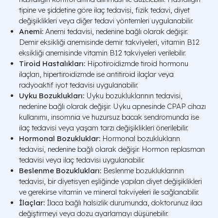
tipine ve şiddetine göre ilaç tedavisi, fizik tedavi, diyet
değişiklikleri veya diğer tedavi yöntemleri uygulanabilir.
Anemi:
Anemi tedavisi, nedenine bağlı olarak değişir.
Demir eksikliği anemisinde demir takviyeleri, vitamin B12
eksikliği anemisinde vitamin B12 takviyeleri verilebilir.
Tiroid Hastalıkları:
Hipotiroidizmde tiroid hormonu
ilaçları, hipertiroidizmde ise antitiroid ilaçlar veya
radyoaktif iyot tedavisi uygulanabilir.
Uyku Bozuklukları:
Uyku bozukluklarının tedavisi,
nedenine bağlı olarak değişir. Uyku apnesinde CPAP cihazı
kullanımı, insomnia ve huzursuz bacak sendromunda ise
ilaç tedavisi veya yaşam tarzı değişiklikleri önerilebilir.
Hormonal Bozukluklar:
Hormonal bozuklukların
tedavisi, nedenine bağlı olarak değişir. Hormon replasman
tedavisi veya ilaç tedavisi uygulanabilir.
Beslenme Bozuklukları:
Beslenme bozukluklarının
tedavisi, bir diyetisyen eşliğinde yapılan diyet değişiklikleri
ve gerekirse vitamin ve mineral takviyeleri ile sağlanabilir.
İlaçlar:
İlaca bağlı halsizlik durumunda, doktorunuz ilacı
değiştirmeyi veya dozu ayarlamayı düşünebilir.