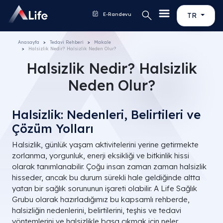
E-Randevu
TR
Anasayfa
Tedavi Rehberi
Makale
Halsizlik Nedir? Halsizlik Neden Olur?
Halsizlik Nedir? Halsizlik
Neden Olur?
Halsizlik: Nedenleri, Belirtileri ve
Çözüm Yolları
Halsizlik, günlük yaşam aktivitelerini yerine getirmekte
zorlanma, yorgunluk, enerji eksikliği ve bitkinlik hissi
olarak tanımlanabilir. Çoğu insan zaman zaman halsizlik
hisseder, ancak bu durum sürekli hale geldiğinde altta
yatan bir sağlık sorununun işareti olabilir. A Life Sağlık
Grubu olarak hazırladığımız bu kapsamlı rehberde,
halsizliğin nedenlerini, belirtilerini, teşhis ve tedavi
yöntemlerini ve halsizlikle başa çıkmak için neler