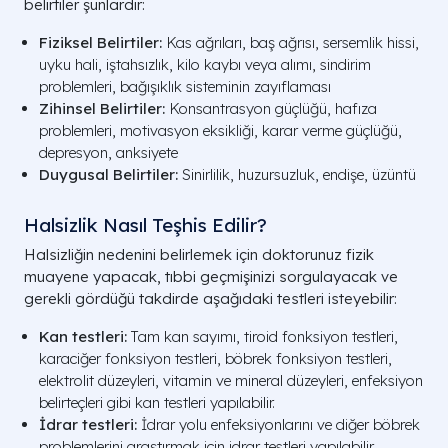
belirtiler şunlardır:
Fiziksel Belirtiler:
Kas ağrıları, baş ağrısı, sersemlik hissi,
uyku hali, iştahsızlık, kilo kaybı veya alımı, sindirim
problemleri, bağışıklık sisteminin zayıflaması
Zihinsel Belirtiler:
Konsantrasyon güçlüğü, hafıza
problemleri, motivasyon eksikliği, karar verme güçlüğü,
depresyon, anksiyete
Duygusal Belirtiler:
Sinirlilik, huzursuzluk, endişe, üzüntü
Halsizlik Nasıl Teşhis Edilir?
Halsizliğin nedenini belirlemek için doktorunuz fizik
muayene yapacak, tıbbi geçmişinizi sorgulayacak ve
gerekli gördüğü takdirde aşağıdaki testleri isteyebilir:
Kan testleri:
Tam kan sayımı, tiroid fonksiyon testleri,
karaciğer fonksiyon testleri, böbrek fonksiyon testleri,
elektrolit düzeyleri, vitamin ve mineral düzeyleri, enfeksiyon
belirteçleri gibi kan testleri yapılabilir.
İdrar testleri:
İdrar yolu enfeksiyonlarını ve diğer böbrek
problemlerini araştırmak için idrar testleri yapılabilir.