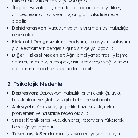
mineral eksiklikleri halsizliğe yol açabilir.
İlaçlar:
Bazı ilaçlar, kemoterapi ilaçları, antibiyotikler,
antidepresanlar, tansiyon ilaçları gibi, halsizliğe neden
olabilir.
Dehidratasyon:
Vücudun yeterli sıvı almaması halsizliğe
neden olabilir.
Elektrolit Dengesizlikleri:
Sodyum, potasyum, kalsiyum
gibi elektrolitlerin dengesizliği halsizliğe yol açabilir.
Diğer Fiziksel Nedenler:
Ağrı, ameliyat sonrası iyileşme
dönemi, hamilelik, menopoz, aşırı sıcak veya soğuk hava
gibi durumlar da halsizliğe neden olabilir.
2. Psikolojik Nedenler:
Depresyon:
Depresyon, halsizlik, enerji eksikliği, uyku
bozuklukları ve iştahsızlık gibi belirtilere yol açabilir.
Anksiyete:
Anksiyete, gerginlik, huzursuzluk, uyku
problemleri ve halsizliğe neden olabilir.
Stres:
Kronik stres, vücudun enerji rezervlerini tüketerek
halsizliğe yol açabilir.
Tükenmişlik Sendromu:
İş veya özel yaşamda aşırı