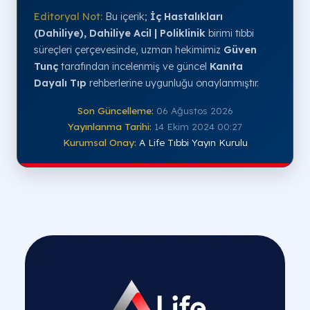
Editoryal Not:
Bu içerik;
İç Hastalıkları
(Dahiliye), Dahiliye Acil | Poliklinik
birimi tıbbi
süreçleri çerçevesinde, uzman hekimimiz
Güven
Tunç
tarafından incelenmiş ve güncel
Kanıta
Dayalı Tıp
rehberlerine uygunluğu onaylanmıştır.
Son Güncelleme:
06 Ağustos 2026
Yayınlanma Tarihi:
14 Ekim 2024 00:27
Kurumsal Onay:
A Life Tıbbi Yayın Kurulu