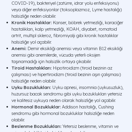
COVID-19), bakteriyel (zatürre, idrar yolu enfeksiyonu)
veya diğer enfeksiyonlar (toksoplazmoz, Lyme hastalığı)
halsizliğe neden olabilir.
Kronik Hastalıklar:
Kanser, böbrek yetmezliği, karaciğer
hastalıkları, kalp yetmezliği, KOAH, diyabet, romatoid
artrit, multipl skleroz, fibromiyalji gibi kronik hastalıklar
halsizliğe yol açabilir.
Anemi:
Demir eksikliği anemisi veya vitamin B12 eksikliği
anemisi gibi anemilerde, vücuda yeterli oksijen
taşınamadığı için halsizlik ortaya çıkabilir.
Tiroid Hastalıkları:
Hipotiroidizm (tiroid bezinin az
çalışması) ve hipertiroidizm (tiroid bezinin aşırı çalışması)
halsizliğe neden olabilir.
Uyku Bozuklukları:
Uyku apnesi, insomnia (uykusuzluk),
huzursuz bacak sendromu gibi uyku bozuklukları yetersiz
ve kalitesiz uykuya neden olarak halsizliğe yol açabilir.
Hormonal Bozukluklar:
Addison hastalığı, Cushing
sendromu gibi hormonal bozukluklar halsizliğe neden
olabilir.
Beslenme Bozuklukları:
Yetersiz beslenme, vitamin ve