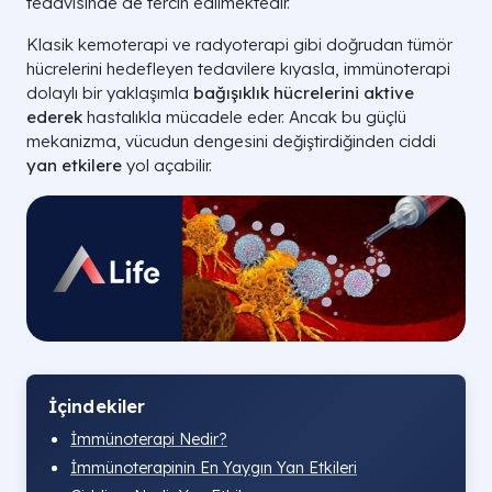
tedavisinde de tercih edilmektedir.
Klasik kemoterapi ve radyoterapi gibi doğrudan tümör
hücrelerini hedefleyen tedavilere kıyasla, immünoterapi
dolaylı bir yaklaşımla
bağışıklık hücrelerini aktive
ederek
hastalıkla mücadele eder. Ancak bu güçlü
mekanizma, vücudun dengesini değiştirdiğinden ciddi
yan etkilere
yol açabilir.
İçindekiler
İmmünoterapi Nedir?
İmmünoterapinin En Yaygın Yan Etkileri