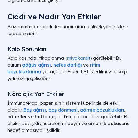
algılaması sonucu gelişir.
Ciddi ve Nadir Yan Etkiler
Bazı immünoterapi türleri nadir ama tehlikeli yan etkilere
sebep olabilir:
Kalp Sorunları
Kalp kasında iltihaplanma (
miyokardit
) görülebilir. Bu
durum
göğüs ağrısı
,
nefes darlığı
ve
ritim
bozukluklarına
yol açabilir. Erken teşhis edilmezse kalp
yetmezliği gelişebilir.
Nörolojik Yan Etkiler
İmmünoterapi bazen
sinir sistemi
üzerinde de etkili
olabilir.
Baş ağrısı
,
baş dönmesi
,
görme bozuklukları
,
nöbetler ve hatta geçici felç
gibi belirtiler görülebilir. Bu
etkiler bağışıklık hücrelerinin
beyin ve omurilik dokusunu
hedef almasıyla ilişkilidir.