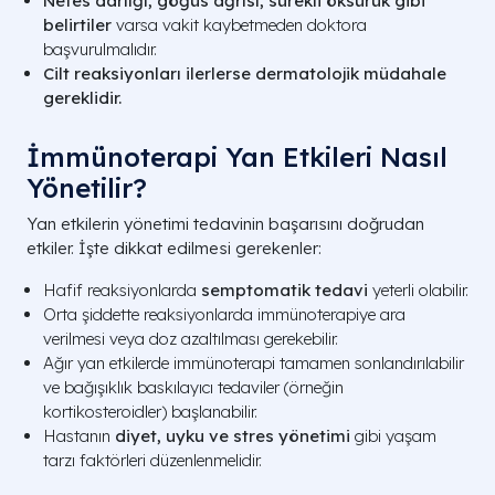
Nefes darlığı, göğüs ağrısı, sürekli öksürük gibi
belirtiler
varsa vakit kaybetmeden doktora
başvurulmalıdır.
Cilt reaksiyonları ilerlerse dermatolojik müdahale
gereklidir.
İmmünoterapi Yan Etkileri Nasıl
Yönetilir?
Yan etkilerin yönetimi tedavinin başarısını doğrudan
etkiler. İşte dikkat edilmesi gerekenler:
Hafif reaksiyonlarda
semptomatik tedavi
yeterli olabilir.
Orta şiddette reaksiyonlarda immünoterapiye ara
verilmesi veya doz azaltılması gerekebilir.
Ağır yan etkilerde immünoterapi tamamen sonlandırılabilir
ve bağışıklık baskılayıcı tedaviler (örneğin
kortikosteroidler) başlanabilir.
Hastanın
diyet, uyku ve stres yönetimi
gibi yaşam
tarzı faktörleri düzenlenmelidir.