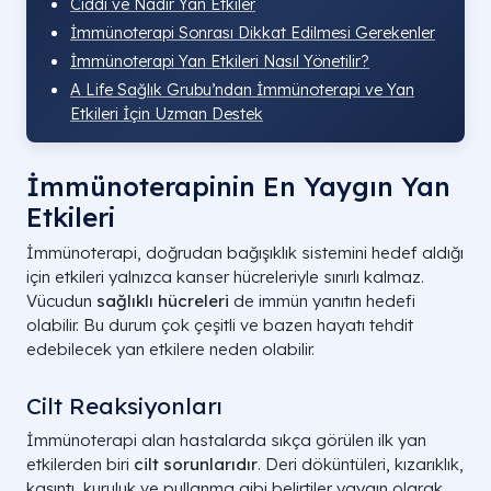
Ciddi ve Nadir Yan Etkiler
İmmünoterapi Sonrası Dikkat Edilmesi Gerekenler
İmmünoterapi Yan Etkileri Nasıl Yönetilir?
A Life Sağlık Grubu’ndan İmmünoterapi ve Yan
Etkileri İçin Uzman Destek
İmmünoterapinin En Yaygın Yan
Etkileri
İmmünoterapi, doğrudan bağışıklık sistemini hedef aldığı
için etkileri yalnızca kanser hücreleriyle sınırlı kalmaz.
Vücudun
sağlıklı hücreleri
de immün yanıtın hedefi
olabilir. Bu durum çok çeşitli ve bazen hayatı tehdit
edebilecek yan etkilere neden olabilir.
Cilt Reaksiyonları
İmmünoterapi alan hastalarda sıkça görülen ilk yan
etkilerden biri
cilt sorunlarıdır
. Deri döküntüleri, kızarıklık,
kaşıntı, kuruluk ve pullanma gibi belirtiler yaygın olarak