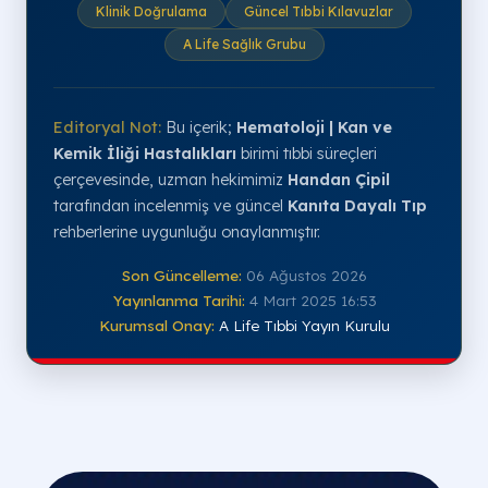
Klinik Doğrulama
Güncel Tıbbi Kılavuzlar
A Life Sağlık Grubu
Editoryal Not:
Bu içerik;
Hematoloji | Kan ve
Kemik İliği Hastalıkları
birimi tıbbi süreçleri
çerçevesinde, uzman hekimimiz
Handan Çipil
tarafından incelenmiş ve güncel
Kanıta Dayalı Tıp
rehberlerine uygunluğu onaylanmıştır.
Son Güncelleme:
06 Ağustos 2026
Yayınlanma Tarihi:
4 Mart 2025 16:53
Kurumsal Onay:
A Life Tıbbi Yayın Kurulu