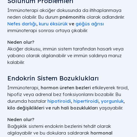
Solunum Problemleri
İmmünoterapi akciğer dokusunda da iltihaplanmaya
neden olabilir. Bu durum
pnömonitis
olarak adlandırılır.
Nefes darlığı
,
kuru öksürük
ve
göğüs ağrısı
immünoterapi sonrası ortaya çıkabilir.
Neden olur?
Akciğer dokusu, immün sistem tarafından hasarlı veya
yabancı olarak algılanabilir ve immün saldırıya maruz
kalabilir.
Endokrin Sistem Bozuklukları
İmmünoterapi,
hormon üreten bezleri
etkileyerek tiroid,
hipofiz veya adrenal bez fonksiyonlarını bozabilir. Bu
durumda hastalar
hipotiroidi
,
hipertiroidi
,
yorgunluk
,
kilo değişiklikleri ve ruh hali bozuklukları
yaşayabilir.
Neden olur?
Bağışıklık sistemi endokrin bezlerini tehdit olarak
algılayabilir ve bu dokulara saldırarak
hormonal