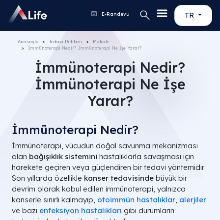
E-Randevu
TR
Anasayfa
Tedavi Rehberi
Makale
İmmünoterapi Nedir? İmmünoterapi Ne İşe Yarar?
İmmünoterapi Nedir?
İmmünoterapi Ne İşe
Yarar?
İmmünoterapi Nedir?
İmmünoterapi, vücudun doğal savunma mekanizması
olan
bağışıklık sistemini
hastalıklarla savaşması için
harekete geçiren veya güçlendiren bir tedavi yöntemidir.
Son yıllarda özellikle
kanser tedavisinde
büyük bir
devrim olarak kabul edilen immünoterapi, yalnızca
kanserle sınırlı kalmayıp,
otoimmün hastalıklar
,
alerjiler
ve bazı
enfeksiyon hastalıkları
gibi durumların