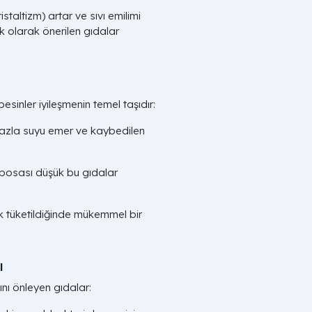
staltizm) artar ve sıvı emilimi
 olarak önerilen gıdalar
esinler iyileşmenin temel taşıdır:
i fazla suyu emer ve kaybedilen
posası düşük bu gıdalar
 tüketildiğinde mükemmel bir
ı
nı önleyen gıdalar: