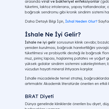
arasında
viral ve bakteriyel enfeksiyonlar
(gıda
tüketimi, laktoz intoleransı, yapay tatlandırıcılar, 
bağırsak sendromu gibi kronik sindirim sistemi hast
Daha Detaylı Bilgi İçin,
İshal Neden Olur?
Sayfam
İshale Ne İyi Gelir?
İshale ne iyi gelir
sorusunun klinik cevabı; bozulan
yeniden kurulması, bağırsak hareketliliğini yavaşlat
tüketilmesi ve probiyotik desteği ile bağırsak flora
muz, pirinç lapası, haşlanmış patates ve yoğurt gib
yüksek gıdalar sindirim sistemini sakinleştirirken;
vücudun hayati mineral ihtiyacını karşılar.
İshalle mücadelede temel strateji, bağırsaklardaki
artırmaktır. Akademik literatürde önerilen en etkili
BRAT Diyeti
Dünya genelinde kliniklerde önerilen bu diyet, düşü