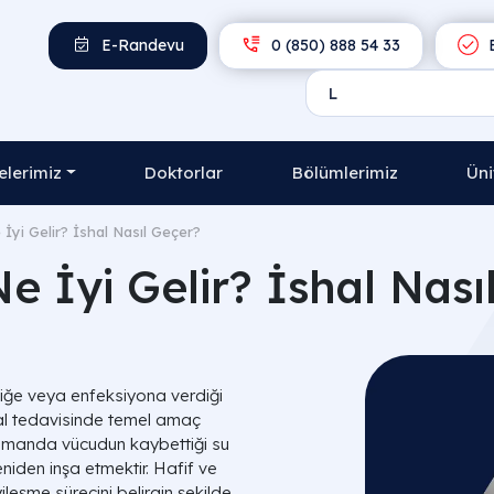
E-Randevu
0 (850) 888 54 33
E
lerimiz
Doktorlar
Bölümlerimiz
Üni
 İyi Gelir? İshal Nasıl Geçer?
Ne İyi Gelir? İshal Nası
liğe veya enfeksiyona verdiği
ishal tedavisinde temel amaç
zamanda vücudun kaybettiği su
eniden inşa etmektir. Hafif ve
leşme sürecini belirgin şekilde