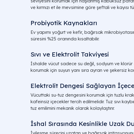
seviyesini korumak için haşlanmış kabuksuz patate
ve kırmızı et ile mevsimine göre şeftali ve kayısı tük
Probiyotik Kaynakları
Ev yapımı yoğurt ve kefir, bağırsak mikrobiyotası
süresini %25 oranında kısaltabilir.
Sıvı ve Elektrolit Takviyesi
İshalde vücut sadece su değil, sodyum ve klorür
korumak için suyun yanı sıra ayran ve şekersiz kom
Elektrolit Dengesi Sağlayan İçecek
Vücuttaki su-tuz dengesini korumak için tuzlu krak
kafeinsiz içecekler tercih edilmelidir. Tuz sıvı kayb
tuz emilimini mekanik olarak kolaylaştırır.
İshal Sırasında Kesinlikle Uzak D
İyileşme sürecini uzatan ve bağırsak irritasyonunu