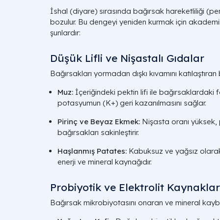
İshal (diyare) sırasında bağırsak hareketliliği (peri
bozulur. Bu dengeyi yeniden kurmak için akademik
şunlardır:
Düşük Lifli ve Nişastalı Gıdalar
Bağırsakları yormadan dışkı kıvamını katılaştıran b
Muz:
İçeriğindeki pektin lifi ile bağırsaklardak
potasyumun (
K+
) geri kazanılmasını sağlar.
Pirinç ve Beyaz Ekmek:
Nişasta oranı yüksek, 
bağırsakları sakinleştirir.
Haşlanmış Patates:
Kabuksuz ve yağsız olarak
enerji ve mineral kaynağıdır.
Probiyotik ve Elektrolit Kaynaklar
Bağırsak mikrobiyotasını onaran ve mineral kaybı