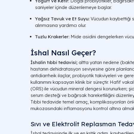
Yoğurt ve Kefir:
Doğal probiyotikler, bağırsakta
saniyeler içinde düzenlemeye başlar.
Yağsız Tavuk ve Et Suyu:
Vücudun kaybettiği 
alınmasına yardımcı olur.
Tuzlu Krakerler:
Mide asidini dengelerken vücudu
İshal Nasıl Geçer?​
İshalin tıbbi tedavisi;
altta yatan nedene (bakteri
hastanın dehidratasyon seviyesine göre planlanan;
antidiarrheik ilaçlar, probiyotik takviyeleri ve ger
kullanımını kapsayan klinik bir süreçtir. Hafif vaka
(ORS) ile vücudun mineral dengesi korunurken; şi
serum desteği ve bağırsak hareketliliğini düzenleye
Tıbbi tedavide temel amaç, komplikasyonları ön
mukozasındaki inflamasyonu kontrol altına almak
Sıvı ve Elektrolit Replasman Tedav
İshal tedavisinde ilk ve en kritik adım, kaybedilen 