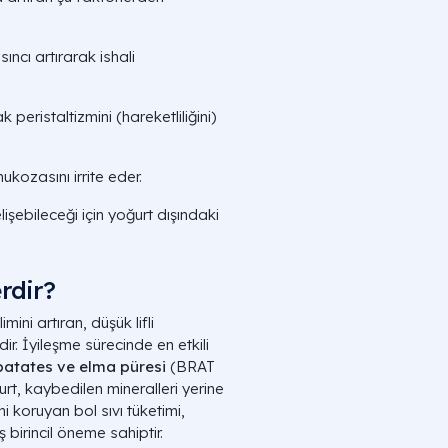
ncı artırarak ishali
 peristaltizmini (hareketliliğini)
ukozasını irrite eder.
lişebileceği için yoğurt dışındaki
rdir?
mini artıran, düşük lifli
r. İyileşme sürecinde en etkili
 patates ve elma püresi
(BRAT
urt, kaybedilen mineralleri yerine
 koruyan bol sıvı tüketimi,
 birincil öneme sahiptir.