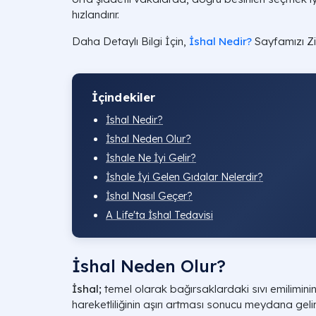
hızlandırır.
Daha Detaylı Bilgi İçin,
İshal Nedir?
Sayfamızı Zi
İçindekiler
İshal Nedir?
İshal Neden Olur?
İshale Ne İyi Gelir?
İshale İyi Gelen Gıdalar Nelerdir?
İshal Nasıl Geçer?​
A Life'ta İshal Tedavisi
İshal Neden Olur?
İshal;
temel olarak bağırsaklardaki sıvı emilimin
hareketliliğinin aşırı artması sonucu meydana gelir