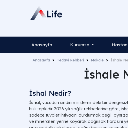
Anasayfa
Kurumsal
Hastane
Anasayfa
Tedavi Rehberi
Makale
İshale Ne
İshale 
İshal Nedir?
İshal,
vücudun sindirim sistemindeki bir dengesiz
hızlı tepkidir. 2026 yılı sağlık rehberlerine göre, 
sadece tuvalet ihtiyacını durdurmak değil, aynı 
ve mineralleri yerine koyarak bağırsak florasını y
orta şiddetli vakalarda, doğru besinleri seçmek iyi