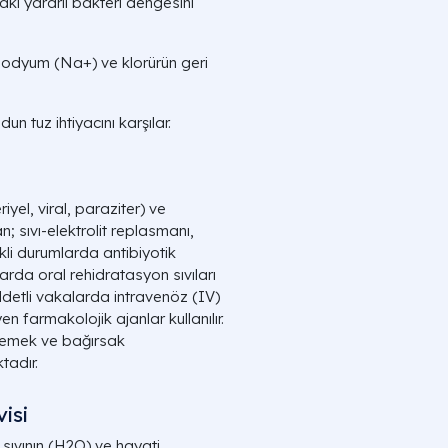
ki yararlı bakteri dengesini
sodyum (
Na+
) ve klorürün geri
n tuz ihtiyacını karşılar.
yel, viral, paraziter) ve
 sıvı-elektrolit replasmanı,
ekli durumlarda antibiyotik
larda oral rehidratasyon sıvıları
ddetli vakalarda intravenöz (IV)
n farmakolojik ajanlar kullanılır.
lemek ve bağırsak
tadır.
isi
sıvının (
H2O
) ve hayati