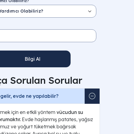
mcı Olabiliriz?
Bilgi Al
ça Sorulan Sorular
 gelir, evde ne yapılabilir?
etmek için en etkili yöntem
vücudun su
rumaktır.
Evde haşlanmış patates, yağsız
ı, muz ve yoğurt tüketmek bağırsak
 düzene sokar. Ayrıca bol su ve tuzlu