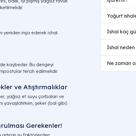
s, balık, iyi pişmiş yağsız tavuk
etilmelidir.
Yoğurt ishale
İshal kaç gü
nı yeniden inşa ederek ishal
İshal neden 
Ne zaman ac
 de kaybeder. Bu dengeyi
postolar tercih edilmelidir.
ler ve Atıştırmalıklar
er, yağsız et suyu çorbaları ve
ını yavaşlatırken, şeker (bal gibi)
urulması Gerekenler!
 artıran şu faktörlerden