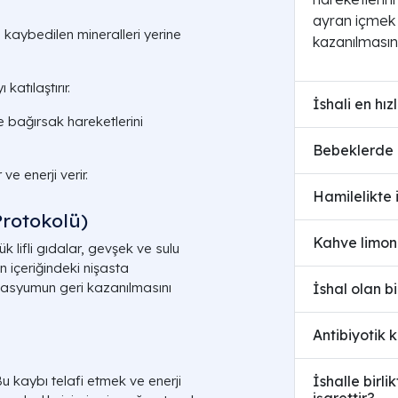
ayran içmek 
le kaybedilen mineralleri yerine
kazanılmasın
katılaştırır.
İshali en hız
e bağırsak hareketlerini
Bebeklerde i
e enerji verir.
Hamilelikte 
Protokolü)
Kahve limon 
 lifli gıdalar, gevşek ve sulu
n içeriğindeki nişasta
tasyumun geri kazanılmasını
İshal olan b
Antibiyotik 
İshalle birli
 kaybı telafi etmek ve enerji
işarettir?