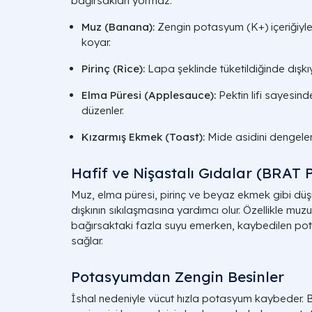
bağırsakları yormaz:
Muz (Banana):
Zengin potasyum (
K+
) içeriğiy
koyar.
Pirinç (Rice):
Lapa şeklinde tüketildiğinde dışkıyı 
Elma Püresi (Applesauce):
Pektin lifi sayesind
düzenler.
Kızarmış Ekmek (Toast):
Mide asidini dengeler v
Hafif ve Nişastalı Gıdalar (BRAT 
Muz, elma püresi, pirinç ve beyaz ekmek gibi düşük
dışkının sıkılaşmasına yardımcı olur. Özellikle muzu
bağırsaktaki fazla suyu emerken, kaybedilen po
sağlar.
Potasyumdan Zengin Besinler
İshal nedeniyle vücut hızla potasyum kaybeder. Bu