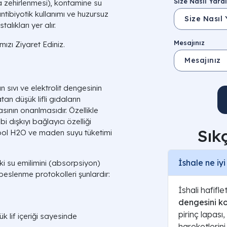
Size Nasıl Yardı
 zehirlenmesi), kontamine su
antibiyotik kullanımı ve huzursuz
alıkları yer alır.
Mesajınız
ızı Ziyaret Ediniz.
 sıvı ve elektrolit dengesinin
an düşük lifli gıdaların
sının onarılmasıdır. Özellikle
i dışkıyı bağlayıcı özelliği
Sık
 bol
H2O
ve maden suyu tüketimi
İshale ne iyi
 su emilimini (
absorpsiyon
)
 beslenme protokolleri şunlardır:
İshali hafifl
dengesini ko
pirinç lapas
k lif içeriği sayesinde
hareketlerini