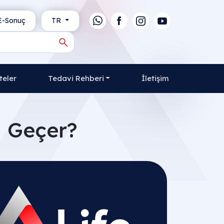
-Sonuç
TR
teler
Tedavi Rehberi
İletişim
l Geçer?