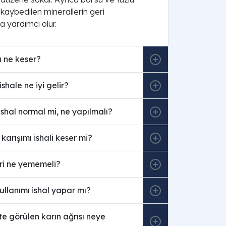
kaybedilen minerallerin geri
a yardımcı olur.
lı ne keser?
shale ne iyi gelir?
ishal normal mi, ne yapılmalı?
karışımı ishali keser mi?
iri ne yememeli?
kullanımı ishal yapar mı?
kte görülen karın ağrısı neye