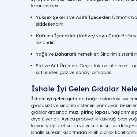
kaçınılmalıdır:
Yüksek Şekerli ve Asitli İçecekler:
Ozmotik bası
şiddetlendirir.
Kafeinli İçecekler (Kahve/Koyu Çay):
Bağırsak
hızlandırır.
Yağlı ve Baharatlı Yemekler:
Sindirim sistemi m
Süt ve Süt Ürünleri:
Geçici laktoz intoleransı ge
süt ürünleri gaz ve sancıyı artırabilir.
İshale İyi Gelen Gıdalar Nele
İshale iyi gelen gıdalar;
bağırsaklardaki sıvı emili
(posasız) ve sindirim sistemini yormayan besinlerdi
gıdalar arasında
muz, pirinç lapası, haşlanmış
diyeti) yer alır. Ayrıca probiyotik kaynağı olan yoğ
koyan yağsız et suları ve vücudun su-tuz dengesini
ishalin süresini kısaltmada klinik olarak kanıtlanmış