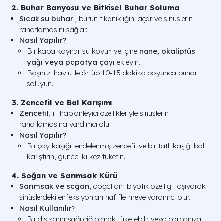
2. Buhar Banyosu ve Bitkisel Buhar Soluma
Sıcak su buharı
, burun tıkanıklığını açar ve sinüslerin
rahatlamasını sağlar.
Nasıl Yapılır?
Bir kaba kaynar su koyun ve içine
nane, okaliptüs
yağı veya papatya çayı
ekleyin.
Başınızı havlu ile örtüp 10-15 dakika boyunca buharı
soluyun.
3. Zencefil ve Bal Karışımı
Zencefil
, iltihap önleyici özellikleriyle sinüslerin
rahatlamasına yardımcı olur.
Nasıl Yapılır?
Bir çay kaşığı rendelenmiş zencefil ve bir tatlı kaşığı balı
karıştırın, günde iki kez tüketin.
4. Soğan ve Sarımsak Kürü
Sarımsak ve soğan
, doğal antibiyotik özelliği taşıyarak
sinüslerdeki enfeksiyonları hafifletmeye yardımcı olur.
Nasıl Kullanılır?
Bir diş sarımsağı çiğ olarak tüketebilir veya çorbanıza