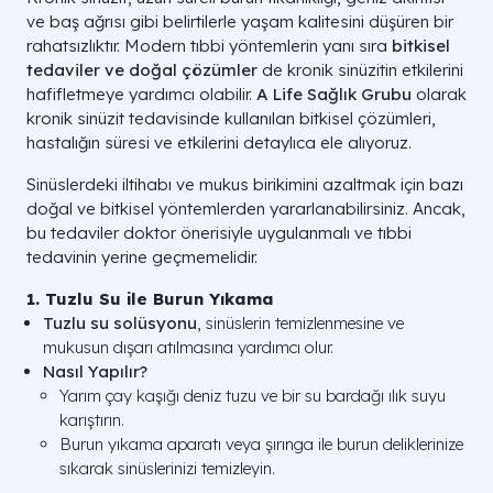
ve baş ağrısı gibi belirtilerle yaşam kalitesini düşüren bir
rahatsızlıktır. Modern tıbbi yöntemlerin yanı sıra
bitkisel
tedaviler ve doğal çözümler
de kronik sinüzitin etkilerini
hafifletmeye yardımcı olabilir.
A Life Sağlık Grubu
olarak
kronik sinüzit tedavisinde kullanılan bitkisel çözümleri,
hastalığın süresi ve etkilerini detaylıca ele alıyoruz.
Sinüslerdeki iltihabı ve mukus birikimini azaltmak için bazı
doğal ve bitkisel yöntemlerden yararlanabilirsiniz. Ancak,
bu tedaviler doktor önerisiyle uygulanmalı ve tıbbi
tedavinin yerine geçmemelidir.
1. Tuzlu Su ile Burun Yıkama
Tuzlu su solüsyonu
, sinüslerin temizlenmesine ve
mukusun dışarı atılmasına yardımcı olur.
Nasıl Yapılır?
Yarım çay kaşığı deniz tuzu ve bir su bardağı ılık suyu
karıştırın.
Burun yıkama aparatı veya şırınga ile burun deliklerinize
sıkarak sinüslerinizi temizleyin.