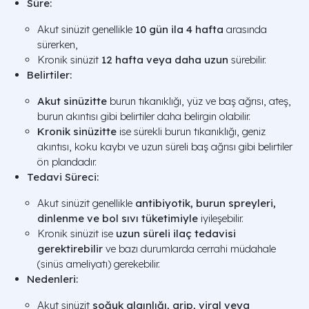
Süre:
Akut sinüzit genellikle
10 gün ila 4 hafta
arasında
sürerken,
Kronik sinüzit
12 hafta veya daha uzun
sürebilir.
Belirtiler:
Akut sinüzitte
burun tıkanıklığı, yüz ve baş ağrısı, ateş,
burun akıntısı gibi belirtiler daha belirgin olabilir.
Kronik sinüzitte
ise sürekli burun tıkanıklığı, geniz
akıntısı, koku kaybı ve uzun süreli baş ağrısı gibi belirtiler
ön plandadır.
Tedavi Süreci:
Akut sinüzit genellikle
antibiyotik, burun spreyleri,
dinlenme ve bol sıvı tüketimiyle
iyileşebilir.
Kronik sinüzit ise
uzun süreli ilaç tedavisi
gerektirebilir
ve bazı durumlarda cerrahi müdahale
(sinüs ameliyatı) gerekebilir.
Nedenleri:
Akut sinüzit
soğuk algınlığı, grip, viral veya