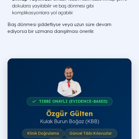
dokulara yayılabilir ve baş dönmesi gibi
komplikasyonlara yol açabilir.
Baş dönmesi şiddetliyse veya uzun süre devam
ediyorsa bir uzmana danışılması önerilir.
TIBBİ ONAYLI (EVIDENCE-BASED)
Özgür Gülten
Kulak Burun Boğaz (KBB)
Klinik Doğrulama
Güncel Tıbbi Kılavuzlar