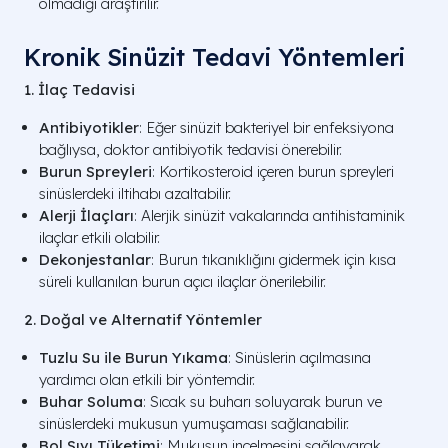
olmadığı araştırılır.
Kronik Sinüzit Tedavi Yöntemleri
1. İlaç Tedavisi
Antibiyotikler
: Eğer sinüzit bakteriyel bir enfeksiyona
bağlıysa, doktor antibiyotik tedavisi önerebilir.
Burun Spreyleri
: Kortikosteroid içeren burun spreyleri
sinüslerdeki iltihabı azaltabilir.
Alerji İlaçları
: Alerjik sinüzit vakalarında antihistaminik
ilaçlar etkili olabilir.
Dekonjestanlar
: Burun tıkanıklığını gidermek için kısa
süreli kullanılan burun açıcı ilaçlar önerilebilir.
2. Doğal ve Alternatif Yöntemler
Tuzlu Su ile Burun Yıkama
: Sinüslerin açılmasına
yardımcı olan etkili bir yöntemdir.
Buhar Soluma
: Sıcak su buharı soluyarak burun ve
sinüslerdeki mukusun yumuşaması sağlanabilir.
Bol Sıvı Tüketimi
: Mukusun incelmesini sağlayarak