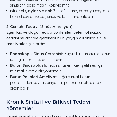
sinüslerin boşalmasını kolaylaştırır.
Bitkisel Çaylar ve Bal
: Zencefil, nane, papatya çayı gibi
bitkisel çaylar ve bal, sinüs yollarını rahatlatabilir.
3. Cerrahi Tedavi (Sinüs Ameliyatı)
Eğer ilaç ve doğal tedavi yöntemleri yeterli olmazsa,
cerrahi müdahale gerekebilir. En yaygın kullanılan sinüs
ameliyatları şunlardır:
Endoskopik Sinüs Cerrahisi
: Küçük bir kamera ile burun
içine girilerek sinüsler temizlenir.
Balon Sinüsoplasti
: Tıkalı sinüslerin genişletilmesi için
minimal invaziv bir yöntemdir.
Burun Polipleri Ameliyatı
: Eğer sinüzit burun
poliplerinden kaynaklanıyorsa, polipler cerrahi olarak
çıkarılabilir.
Kronik Sinüzit ve Bitkisel Tedavi
Yöntemleri
Kronik sinüzit, uzun süreli burun tıkanıklığı, geniz akıntısı