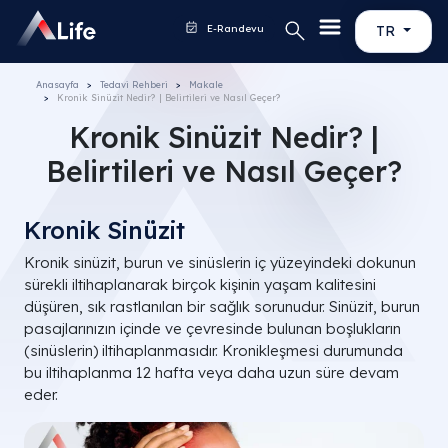
E-Randevu
TR
Anasayfa
Tedavi Rehberi
Makale
Kronik Sinüzit Nedir? | Belirtileri ve Nasıl Geçer?
Kronik Sinüzit Nedir? |
Belirtileri ve Nasıl Geçer?
Kronik Sinüzit
Kronik sinüzit, burun ve sinüslerin iç yüzeyindeki dokunun
sürekli iltihaplanarak birçok kişinin yaşam kalitesini
düşüren, sık rastlanılan bir sağlık sorunudur. Sinüzit, burun
pasajlarınızın içinde ve çevresinde bulunan boşlukların
(sinüslerin) iltihaplanmasıdır. Kronikleşmesi durumunda
bu iltihaplanma 12 hafta veya daha uzun süre devam
eder.