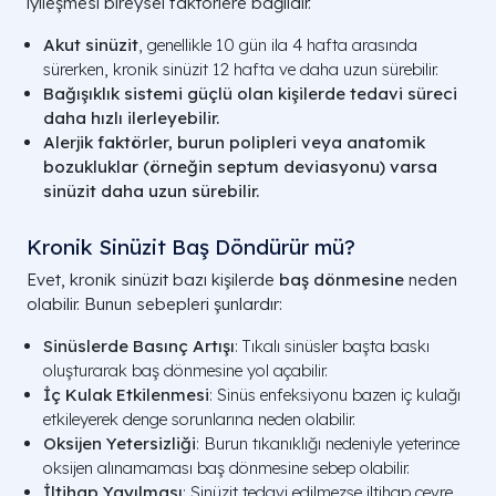
iyileşmesi bireysel faktörlere bağlıdır.
Akut sinüzit
, genellikle 10 gün ila 4 hafta arasında
sürerken, kronik sinüzit 12 hafta ve daha uzun sürebilir.
Bağışıklık sistemi güçlü olan kişilerde tedavi süreci
daha hızlı ilerleyebilir.
Alerjik faktörler, burun polipleri veya anatomik
bozukluklar (örneğin septum deviasyonu) varsa
sinüzit daha uzun sürebilir.
Kronik Sinüzit Baş Döndürür mü?
Evet, kronik sinüzit bazı kişilerde
baş dönmesine
neden
olabilir. Bunun sebepleri şunlardır:
Sinüslerde Basınç Artışı
: Tıkalı sinüsler başta baskı
oluşturarak baş dönmesine yol açabilir.
İç Kulak Etkilenmesi
: Sinüs enfeksiyonu bazen iç kulağı
etkileyerek denge sorunlarına neden olabilir.
Oksijen Yetersizliği
: Burun tıkanıklığı nedeniyle yeterince
oksijen alınamaması baş dönmesine sebep olabilir.
İltihap Yayılması
: Sinüzit tedavi edilmezse iltihap çevre