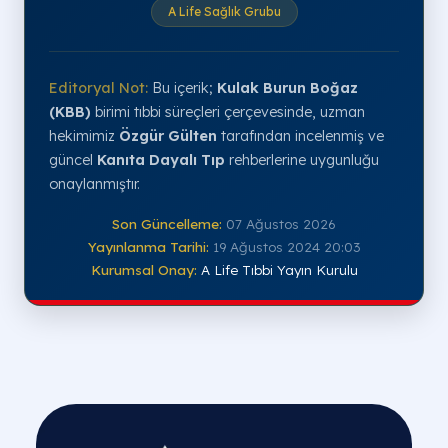
A Life Sağlık Grubu
Editoryal Not:
Bu içerik;
Kulak Burun Boğaz
(KBB)
birimi tıbbi süreçleri çerçevesinde, uzman
hekimimiz
Özgür Gülten
tarafından incelenmiş ve
güncel
Kanıta Dayalı Tıp
rehberlerine uygunluğu
onaylanmıştır.
Son Güncelleme:
07 Ağustos 2026
Yayınlanma Tarihi:
19 Ağustos 2024 20:03
Kurumsal Onay:
A Life Tıbbi Yayın Kurulu