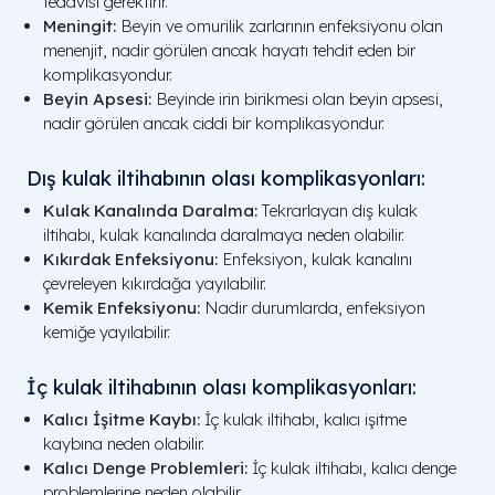
tedavisi gerektirir.
Meningit:
Beyin ve omurilik zarlarının enfeksiyonu olan
menenjit, nadir görülen ancak hayatı tehdit eden bir
komplikasyondur.
Beyin Apsesi:
Beyinde irin birikmesi olan beyin apsesi,
nadir görülen ancak ciddi bir komplikasyondur.
Dış kulak iltihabının olası komplikasyonları:
Kulak Kanalında Daralma:
Tekrarlayan dış kulak
iltihabı, kulak kanalında daralmaya neden olabilir.
Kıkırdak Enfeksiyonu:
Enfeksiyon, kulak kanalını
çevreleyen kıkırdağa yayılabilir.
Kemik Enfeksiyonu:
Nadir durumlarda, enfeksiyon
kemiğe yayılabilir.
İç kulak iltihabının olası komplikasyonları:
Kalıcı İşitme Kaybı:
İç kulak iltihabı, kalıcı işitme
kaybına neden olabilir.
Kalıcı Denge Problemleri:
İç kulak iltihabı, kalıcı denge
problemlerine neden olabilir.