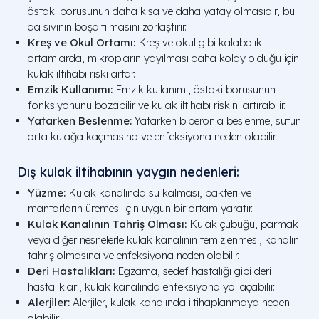
östaki borusunun daha kısa ve daha yatay olmasıdır, bu
da sıvının boşaltılmasını zorlaştırır.
Kreş ve Okul Ortamı:
Kreş ve okul gibi kalabalık
ortamlarda, mikropların yayılması daha kolay olduğu için
kulak iltihabı riski artar.
Emzik Kullanımı:
Emzik kullanımı, östaki borusunun
fonksiyonunu bozabilir ve kulak iltihabı riskini artırabilir.
Yatarken Beslenme:
Yatarken biberonla beslenme, sütün
orta kulağa kaçmasına ve enfeksiyona neden olabilir.
Dış kulak iltihabının yaygın nedenleri:
Yüzme:
Kulak kanalında su kalması, bakteri ve
mantarların üremesi için uygun bir ortam yaratır.
Kulak Kanalının Tahriş Olması:
Kulak çubuğu, parmak
veya diğer nesnelerle kulak kanalının temizlenmesi, kanalın
tahriş olmasına ve enfeksiyona neden olabilir.
Deri Hastalıkları:
Egzama, sedef hastalığı gibi deri
hastalıkları, kulak kanalında enfeksiyona yol açabilir.
Alerjiler:
Alerjiler, kulak kanalında iltihaplanmaya neden
olabilir.