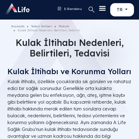
E-Randevu
TR
Anasayfa
Tedavi Rehberi
Makale
Kulak İltihabı Nedenleri, Belirtileri, Tedavisi
Kulak İltihabı Nedenleri,
Belirtileri, Tedavisi
Kulak İltihabı ve Korunma Yolları
Kulak iltihabı, özellikle çocuklarda sık görülen ve rahatsız
edici bir sağlık sorunudur. Genellikle orta kulakta
meydana gelen bu enfeksiyon, ağrı, ateş, işitme kaybı
gibi belirtilere yol açabilir. Bu kapsamlı rehberde, kulak
iltihabı hakkında merak edilen tüm sorulara cevap
bulacak, nedenlerini, belirtilerini, tedavi yöntemlerini ve
korunma yollarını öğreneceksiniz. Aynı zamanda A Life
Sağlık Grubu'nun kulak iltihabı tedavisinde sunduğu
avantajlar ve uzman kadrosu hakkında da bilgi