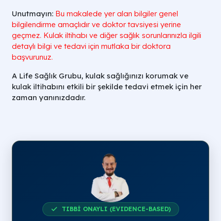
Unutmayın:
Bu makalede yer alan bilgiler genel
bilgilendirme amaçlıdır ve doktor tavsiyesi yerine
geçmez. Kulak iltihabı ve diğer sağlık sorunlarınızla ilgili
detaylı bilgi ve tedavi için mutlaka bir doktora
başvurunuz.
A Life Sağlık Grubu, kulak sağlığınızı korumak ve
kulak iltihabını etkili bir şekilde tedavi etmek için her
zaman yanınızdadır.
TIBBİ ONAYLI (EVIDENCE-BASED)