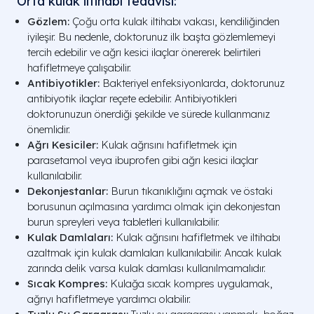
Orta kulak iltihabı tedavisi:
Gözlem:
Çoğu orta kulak iltihabı vakası, kendiliğinden
iyileşir. Bu nedenle, doktorunuz ilk başta gözlemlemeyi
tercih edebilir ve ağrı kesici ilaçlar önererek belirtileri
hafifletmeye çalışabilir.
Antibiyotikler:
Bakteriyel enfeksiyonlarda, doktorunuz
antibiyotik ilaçlar reçete edebilir. Antibiyotikleri
doktorunuzun önerdiği şekilde ve sürede kullanmanız
önemlidir.
Ağrı Kesiciler:
Kulak ağrısını hafifletmek için
parasetamol veya ibuprofen gibi ağrı kesici ilaçlar
kullanılabilir.
Dekonjestanlar:
Burun tıkanıklığını açmak ve östaki
borusunun açılmasına yardımcı olmak için dekonjestan
burun spreyleri veya tabletleri kullanılabilir.
Kulak Damlaları:
Kulak ağrısını hafifletmek ve iltihabı
azaltmak için kulak damlaları kullanılabilir. Ancak kulak
zarında delik varsa kulak damlası kullanılmamalıdır.
Sıcak Kompres:
Kulağa sıcak kompres uygulamak,
ağrıyı hafifletmeye yardımcı olabilir.