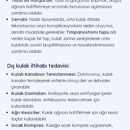
Tuzlu Su Gargarası:
Tuzlu su gargarası yapmak, boğaz
ağrısını hafifletmeye ve östaki borusunun açılmasına
yardımcı olabilir.
Cerrahi:
Nadir durumlarda, orta kulak iltihabı
tekrarlıyorsa veya komplikasyonlara neden oluyorsa,
cerrahi müdahale gerekebilir.
Timpanostomi tüpü
adı
verilen küçük bir tüp, kulak zarına yerleştirilerek orta
kulaktaki sıvının boşaltılmasına ve havalandırılmasına
yardımcı olabilir.
Dış kulak iltihabı tedavisi:
Kulak Kanalının Temizlenmesi:
Doktorunuz, kulak
kanalını temizleyerek enfekte olmuş deri ve debrisleri
çıkarabilir.
Kulak Damlaları:
Antibiyotik veya antifungal içeren
kulak damlaları, enfeksiyonu tedavi etmek için
kullanılabilir.
Ağrı Kesiciler:
Kulak ağrısını hafifletmek için ağrı kesici
ilaçlar kullanılabilir.
Sıcak Kompres:
Kulağa sıcak kompres uygulamak,