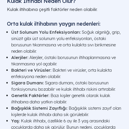
Kulak İltihabı Neden Olur?
Kulak iltihabına çeşitli faktörler neden olabilir.
Orta kulak iltihabının yaygın nedenleri:
Üst Solunum Yolu Enfeksiyonları:
Soğuk algınlığı, grip,
sinüzit gibi üst solunum yolu enfeksiyonları, östaki
borusunun tıkanmasına ve orta kulakta sıvı birikmesine
neden olabilir.
Alerjiler:
Alerjiler, östaki borusunun iltihaplanmasına ve
tıkanmasına yol açabilir.
Bakteri ve Virüsler:
Bakteri ve virüsler, orta kulakta
enfeksiyona neden olabilir.
Sigara Dumanı:
Sigara dumanı, östaki borusunun
fonksiyonunu bozabilir ve kulak iltihabı riskini artırabilir.
Genetik Faktörler:
Bazı kişiler genetik olarak kulak
iltihabına daha yatkın olabilir.
Bağışıklık Sistemi Zayıflığı:
Bağışıklık sistemi zayıf olan
kişilerde kulak iltihabı daha sık görülebilir.
Yaş:
Kulak iltihabı, özellikle 6 ay ile 3 yaş arasındaki
çocuklarda daha sık görülür. Bunun nedeni, çocuklarda