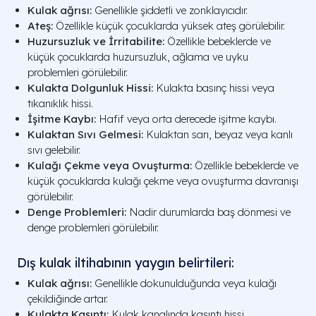
Kulak ağrısı:
Genellikle şiddetli ve zonklayıcıdır.
Ateş:
Özellikle küçük çocuklarda yüksek ateş görülebilir.
Huzursuzluk ve İrritabilite:
Özellikle bebeklerde ve
küçük çocuklarda huzursuzluk, ağlama ve uyku
problemleri görülebilir.
Kulakta Dolgunluk Hissi:
Kulakta basınç hissi veya
tıkanıklık hissi.
İşitme Kaybı:
Hafif veya orta derecede işitme kaybı.
Kulaktan Sıvı Gelmesi:
Kulaktan sarı, beyaz veya kanlı
sıvı gelebilir.
Kulağı Çekme veya Ovuşturma:
Özellikle bebeklerde ve
küçük çocuklarda kulağı çekme veya ovuşturma davranışı
görülebilir.
Denge Problemleri:
Nadir durumlarda baş dönmesi ve
denge problemleri görülebilir.
Dış kulak iltihabının yaygın belirtileri:
Kulak ağrısı:
Genellikle dokunulduğunda veya kulağı
çekildiğinde artar.
Kulakta Kaşıntı:
Kulak kanalında kaşıntı hissi.