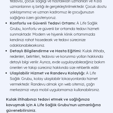
tedavisi, çocuk sağlığı ve hastalıkları uzmanları ve KBB
uzmanlarının iş birliği ile gerçekleştirilmektedir. Çocuk dostu
yaklaşımımız ve uzman kadromuz ile çocuğunuzun
sağlığına özen gösteriyoruz.
Konforlu ve Güvenli Tedavi Ortamı:
A Life Sağlık
Grubu, konforlu ve güvenli bir ortamda tedavi hizmeti
sunmaktadır. Modern ve hijyenik klinik ortamımızda
kendinizi rahat hissedecek ve tedavi sürecinize
odaklanabileceksiniz.
Detaylı Bilgilendirme ve Hasta Eğitimi:
Kulak iltihabı,
nedenleri, belirtileri, tedavisi ve korunma yolları hakkında
detaylı bilgi verilir. Ayrıca, evde uygulayabileceğiniz bakım
önerileri ve takip süreciniz hakkında size rehberlik edilir.
Ulaşılabilir Hizmet ve Randevu Kolaylığı:
A Life
Sağlık Grubu, kolay ulaşılabilir lokasyonlarda hizmet
vermektedir. Randevu almak için web sitemizi, çağrı
merkezimizi veya mobil uygulamamızı kullanabilirsiniz.
Kulak iltihabınızı tedavi etmek ve sağlığınıza
kavuşmak için A Life Sağlık Grubu'nun uzmanlığına
güvenebilirsiniz.