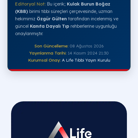
Editoryal Not:
Bu içerik;
Kulak Burun Boğaz
(KBB)
birimi tıbbi süreçleri çerçevesinde, uzman
hekimimiz
Özgür Gülten
tarafından incelenmiş ve
güncel
Kanıta Dayalı Tıp
rehberlerine uygunluğu
onaylanmıştır.
Son Güncelleme:
08 Ağustos 2026
Yayınlanma Tarihi:
14 Kasım 2024 21:30
Kurumsal Onay:
A Life Tıbbi Yayın Kurulu