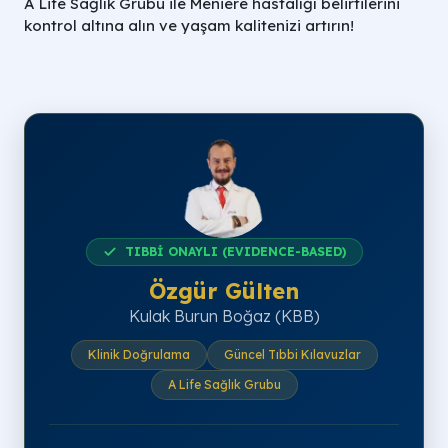
A Life Sağlık Grubu ile Meniere hastalığı belirtilerini
kontrol altına alın ve yaşam kalitenizi artırın!
TIBBİ ONAYLI (EVIDENCE-BASED)
Özgür Gülten
Kulak Burun Boğaz (KBB)
Klinik Doğrulama
Güncel Tıbbi Kılavuzlar
A Life Sağlık Grubu