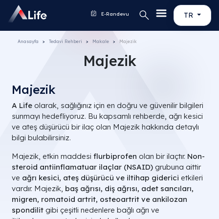
E-Randevu
TR
Anasayfa
Tedavi Rehberi
Makale
Majezik
Majezik
Majezik
A Life
olarak, sağlığınız için en doğru ve güvenilir bilgileri
sunmayı hedefliyoruz. Bu kapsamlı rehberde, ağrı kesici
ve ateş düşürücü bir ilaç olan Majezik hakkında detaylı
bilgi bulabilirsiniz.
Majezik, etkin maddesi
flurbiprofen
olan bir ilaçtır.
Non-
steroid antiinflamatuar ilaçlar (NSAID)
grubuna aittir
ve
ağrı kesici, ateş düşürücü ve iltihap giderici
etkileri
vardır. Majezik,
baş ağrısı, diş ağrısı, adet sancıları,
migren, romatoid artrit, osteoartrit ve ankilozan
spondilit
gibi çeşitli nedenlere bağlı ağrı ve