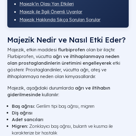
Majezik'in Olası Yan Etkileri
Majezik ile İlgili Önemli Uyarılar
Majezik Hakkında Sıkça Sorulan Sorular
Majezik Nedir ve Nasıl Etki Eder?
Majezik, etkin maddesi
flurbiprofen
olan bir ilaçtır.
Flurbiprofen, vücutta
ağrı ve iltihaplanmaya neden
olan prostaglandinlerin üretimini engelleyerek
etki
gösterir. Prostaglandinler, vücutta ağrı, ateş ve
iltihaplanmaya neden olan kimyasallardır.
Majezik, aşağıdaki durumlarda
ağrı ve iltihabın
giderilmesinde
kullanılır:
Baş ağrısı:
Gerilim tipi baş ağrısı, migren
Diş ağrısı
Adet sancıları
Migren:
Zonklayıcı baş ağrısı, bulantı ve kusma ile
karakterize bir hastalık