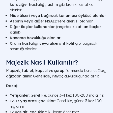
karaciğer hastalığı, astım
gibi kronik hastalıkları
olanlar
Mide ülseri veya bağırsak kanaması öyküsü olanlar
Aspirin veya diğer NSAID'lere alerjisi olanlar
Diğer ilaçlar kullananlar (reçetesiz satılan ilaçlar
dahil)
Kanama bozukluğu olanlar
Crohn hastalığı veya ülseratif kolit
gibi bağırsak
hastalığı olanlar
Majezik Nasıl Kullanılır?
Majezik,
tablet, kapsül ve şurup
formunda bulunur. İlaç,
ağızdan alınır.
Genellikle, ihtiyaç duyulduğunda alınır.
Dozaj:
Yetişkinler:
Genellikle, günde 3-4 kez 100-200 mg alınır.
12-17 yaş arası çocuklar:
Genellikle, günde 3 kez 100
mg alınır.
12 yaş altı çocuklar:
Kullanım önerilmez.