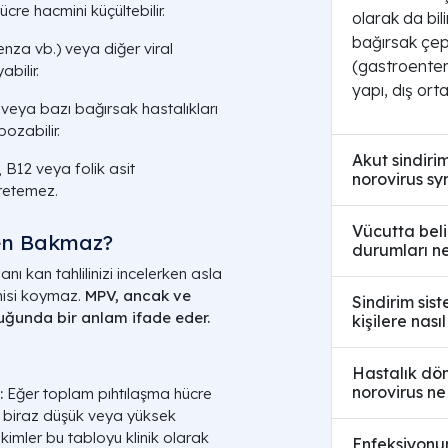
ücre hacmini küçültebilir.
olarak da bi
bağırsak çep
uenza vb.) veya diğer viral
(gastroenteri
abilir.
yapı, dış ort
 veya bazı bağırsak hastalıkları
ozabilir.
Akut sindiri
, B12 veya folik asit
norovirus s
üretemez.
Vücutta beli
en Bakmaz?
durumları ne
nı kan tahlilinizi incelerken asla
hisi koymaz.
MPV, ancak ve
Sindirim sis
duğunda bir anlam ifade eder.
kişilere nası
Hastalık dö
norovirus ne 
:
Eğer toplam pıhtılaşma hücre
n biraz düşük veya yüksek
ekimler bu tabloyu klinik olarak
Enfeksiyonun