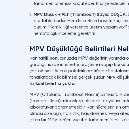
tamamen önemsiz kabul eder. Endişe edecek hiç
MPV Düşük + PLT (Trombosit) Sayısı DÜŞÜK:
İ
asıl tablo budur. Hem hücrelerin boyutu küçülm
durum "Kemik iliği yeterince üretim yapamıyor" 
hematolojik inceleme gerektirir.
MPV Düşüklüğü Belirtileri Nel
Kan tahlili sonucunuzda MPV değerinin yanında 
gördüğünüzde internette araştırma yapıp korkutu
çok olasıdır. Ancak poliklinik pratiğinde hastalarım
rahatlatacak ilk bilimsel gerçek şudur:
MPV düşükl
fiziksel belirtisi yoktur.
MPV (Ortalama Trombosit Hacmi) bir hastalık deği
(trombositlerin) mikroskop altındaki boyutunu mili
laboratuvar parametresidir. Kan hücrelerinizin 
olması size ağrı, halsizlik, baş dönmesi veya at
çıkan bir MPV değeri vücutta tamamen "sessizdir