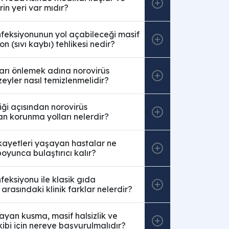
rin yeri var mıdır?
nfeksiyonunun yol açabileceği masif
n (sıvı kaybı) tehlikesi nedir?
nları önlemek adına norovirüs
eyler nasıl temizlenmelidir?
ği açısından norovirüs
an korunma yolları nelerdir?
kayetleri yaşayan hastalar ne
oyunca bulaştırıcı kalır?
feksiyonu ile klasik gıda
 arasındaki klinik farklar nelerdir?
yan kusma, masif halsizlik ve
kibi için nereye başvurulmalıdır?