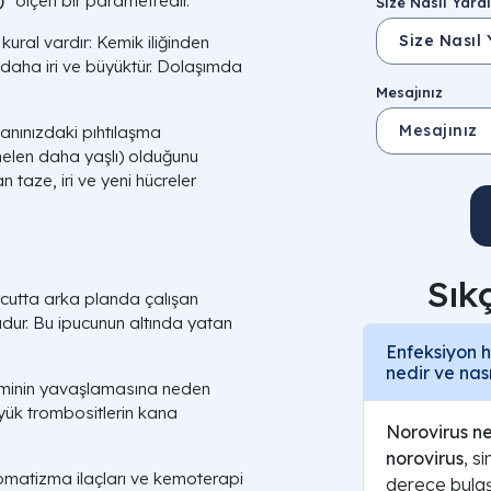
)"
ölçen bir parametredir.
Size Nasıl Yardı
kural vardır: Kemik iliğinden
daha iri ve büyüktür. Dolaşımda
Mesajınız
anınızdaki pıhtılaşma
elen daha yaşlı) olduğunu
n taze, iri ve yeni hücreler
Sık
ücutta arka planda çalışan
udur. Bu ipucunun altında yatan
Enfeksiyon h
nedir ve nası
timinin yavaşlamasına neden
yük trombositlerin kana
Norovirus ne
norovirus
, s
romatizma ilaçları ve kemoterapi
derece bulaşı