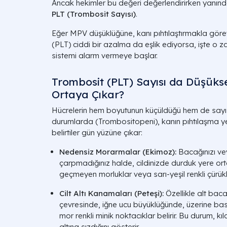
Ancak hekimler bu değeri değerlendirirken yanınd
PLT (Trombosit Sayısı)
.
Eğer MPV düşüklüğüne, kanı pıhtılaştırmakla görev
(PLT) ciddi bir azalma da eşlik ediyorsa, işte o
sistemi alarm vermeye başlar.
Trombosit (PLT) Sayısı da Düşükse
Ortaya Çıkar?
Hücrelerin hem boyutunun küçüldüğü hem de sayısını
durumlarda (Trombositopeni), kanın pıhtılaşma yet
belirtiler gün yüzüne çıkar:
Nedensiz Morarmalar (Ekimoz):
Bacağınızı ve
çarpmadığınız halde, cildinizde durduk yere or
geçmeyen morluklar veya sarı-yeşil renkli çürükl
Cilt Altı Kanamaları (Peteşi):
Özellikle alt baca
çevresinde, iğne ucu büyüklüğünde, üzerine bas
mor renkli minik noktacıklar belirir. Bu durum, k
altına sızdığını gösterir.