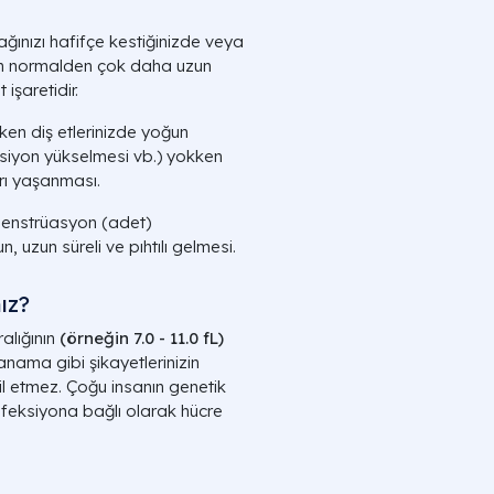
ınızı hafifçe kestiğinizde veya
ının normalden çok daha uzun
işaretidir.
arken diş etlerinizde yoğun
siyon yükselmesi vb.) yokken
rı yaşanması.
enstrüasyon (adet)
uzun süreli ve pıhtılı gelmesi.
ız?
alığının
(örneğin 7.0 - 11.0 fL)
nama gibi şikayetlerinizin
kil etmez. Çoğu insanın genetik
nfeksiyona bağlı olarak hücre