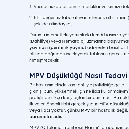
Vücudunuzda anlamsız morluklar ve kırmızı dökü
PLT değeriniz laboratuvar referans alt sınırının
şekilde altındaysa,
Durumu internetteki yorumlarla kendi başınıza yö
(Dahiliye)
veya
Hematoloji
uzmanına başvurmanı
yayması (periferik yayma)
adı verilen basit bir 
altında doğrudan inceleyerek tablonun gerçek ned
netleştirecektir.
MPV Düşüklüğü Nasıl Tedavi E
Bir hastanın elinde kan tahliliyle polikliniğe ge
çıkmış, bunu yükseltmek için ne ilacı kullanmalıyı
pratiğinde sıkça karşılaşılan bir durumdur. Bu no
ilk ve en önemli tıbbi gerçek şudur:
MPV düşüklüğ
veya ilacı yoktur, çünkü MPV bir hastalık değil
parametresidir.
MPV (Ortalama Trombosit Hacmi), arabanızın gö