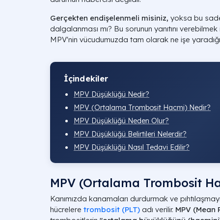
Gerçekten endişelenmeli misiniz,
yoksa bu sadec
dalgalanması mı? Bu sorunun yanıtını verebilmek iç
MPV'nin vücudumuzda tam olarak ne işe yaradığ
İçindekiler
MPV Düşüklüğü Nedir?
MPV (Ortalama Trombosit Hacmi) Nedir?
MPV Düşüklüğü Neden Olur?
MPV Düşüklüğü Belirtileri Nelerdir?
MPV Düşüklüğü Nasıl Tedavi Edilir?
MPV (Ortalama Trombosit Ha
Kanımızda kanamaları durdurmak ve pıhtılaşmayı
hücrelere
trombosit (PLT)
adı verilir.
MPV (Mean P