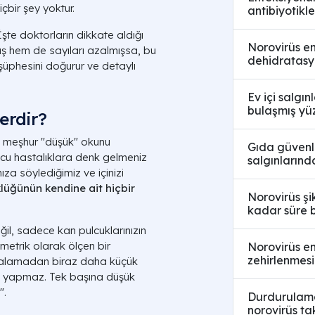
bir şey yoktur.
antibiyotikle
şte doktorların dikkate aldığı
Norovirüs e
üş hem de sayıları azalmışsa, bu
dehidratasyo
şüphesini doğurur ve detaylı
Ev içi salgı
bulaşmış yüz
erdir?
o meşhur "düşük" okunu
Gıda güvenli
cu hastalıklara denk gelmeniz
salgınlarınd
ıza söylediğimiz ve içinizi
üğünün kendine ait hiçbir
Norovirüs şi
kadar süre b
l, sadece kan pulcuklarınızın
metrik olarak ölçen bir
Norovirüs en
zehirlenmesi
ortalamadan biraz daha küçük
eş yapmaz. Tek başına düşük
".
Durdurulama
norovirüs ta