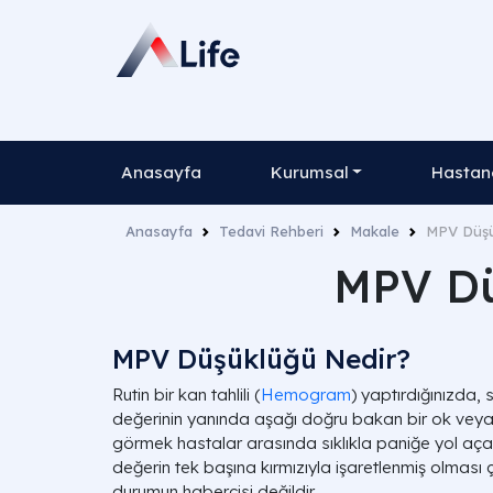
Anasayfa
Kurumsal
Hastane
Anasayfa
Tedavi Rehberi
Makale
MPV Düşü
MPV Dü
MPV Düşüklüğü Nedir?
Rutin bir kan tahlili (
Hemogram
) yaptırdığınızda
değerinin yanında aşağı doğru bakan bir ok vey
görmek hastalar arasında sıklıkla paniğe yol açar.
değerin tek başına kırmızıyla işaretlenmiş olmas
durumun habercisi değildir.