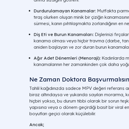
Durdurulamayan Kanamalar:
Mutfakta parmağ
tıraş olurken oluşan minik bir çiziğin kanamas
sürmesi, kanın pıhtılaşmakta zorlandığının en net 
Diş Eti ve Burun Kanamaları:
Dişlerinizi fırçal
kanama olması veya hiçbir travma (darbe, tan
aniden başlayan ve zor duran burun kanamala
Ağır Adet Dönemleri (Menoraji):
Kadınlarda m
kanamalarının her zamankinden çok daha yoğun, 
Ne Zaman Doktora Başvurmalısın
Tahlil kağıdınızda sadece MPV değeri referans ar
biraz altındaysa ve yukarıda sayılan morarma, ka
hiçbiri yoksa, bu durum tıbbi olarak bir sorun teş
yapısına veya o dönem geçirdiği basit bir viral e
boyutları geçici olarak küçülebilir.
Ancak;