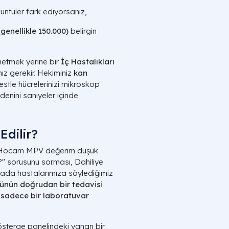
ntüler fark ediyorsanız,
(genellikle 150.000)
belirgin
netmek yerine bir
İç Hastalıkları
z gerekir. Hekiminiz
kan
testle hücrelerinizi mikroskop
enini saniyeler içinde
dilir?
lip "Hocam MPV değerim düşük
m?" sorusunu sorması, Dahiliye
ktada hastalarımıza söylediğimiz
ünün doğrudan bir tedavisi
, sadece bir laboratuvar
sterge panelindeki yanan bir