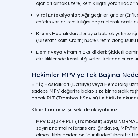
ajanları olmak üzere, kemik iliğini yoran ilaçlar h
Viral Enfeksiyonlar:
Ağır geçirilen gripler (İnfl
enfeksiyonlar kemik iliğini geçici olarak baskılay
Kronik Hastalıklar:
İlerleyici böbrek yetmezliği
(Ülseratif kolit, Crohn) hücre üretim döngüsünü b
Demir veya Vitamin Eksiklikleri:
Şiddetli demir
eksikliklerinde kemik iliği yeterli kalitede hücre 
Hekimler MPV'ye Tek Başına Ned
Bir İç Hastalıkları (Dahiliye) veya Hematoloji uzma
sadece MPV değerine bakıp size bir hastalık teş
ancak PLT (Trombosit Sayısı) ile birlikte okun
Klinik haritanızı şu şekilde okuyabiliriz:
MPV Düşük + PLT (Trombosit) Sayısı NORMAL
sayınız normal referans aralığındaysa, MPV'ni
olması tıbbi açıdan bir "gürültüden" ibarettir. H