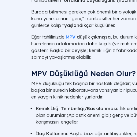
trombositlerin
"ortalama büyüklüğünü (hacmini
Burada bilinmesi gereken çok önemli bir biyolojik 
kana yeni salınan "genç" trombositler her zaman 
günlerce kalıp
"yaşlandıkça"
küçülürler.
Eğer tahlilinizde
MPV
düşük çıkmışsa
, bu durum k
hücrelerinin ortalamadan daha küçük (ve muhtem
gösterir. Başka bir deyişle; kemik iliğiniz fabrikada
salmayı yavaşlatmış olabilir.
MPV Düşüklüğü Neden Olur?
MPV düşüklüğü tek başına bir hastalık değildir; v
başka bir sürecin laboratuvara yansıyan bir ipuc
en yaygın klinik nedenler şunlardır:
Kemik İliği Tembelliği/Baskılanması:
İlik üre
olan durumlar (Aplastik anemi gibi) genç ve bü
karışmasını engeller.
İlaç Kullanımı:
Başta bazı ağır antibiyotikler, 