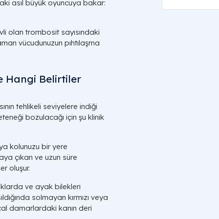
aki asıl büyük oyuncuya bakar:
li olan trombosit sayısındaki
 zaman vücudunuzun pıhtılaşma
 Hangi Belirtiler
n tehlikeli seviyelere indiği
eneği bozulacağı için şu klinik
ya kolunuzu bir yere
taya çıkan ve uzun süre
er oluşur.
klarda ve ayak bilekleri
ıldığında solmayan kırmızı veya
ılcal damarlardaki kanın deri