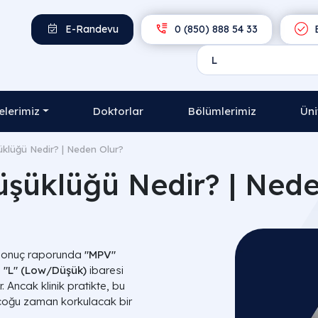
E-Randevu
0 (850) 888 54 33
E
lerimiz
Doktorlar
Bölümlerimiz
Üni
klüğü Nedir? | Neden Olur?
şüklüğü Nedir? | Nede
, sonuç raporunda
"MPV"
a
"L" (Low/Düşük)
ibaresi
 Ancak klinik pratikte, bu
ı çoğu zaman korkulacak bir