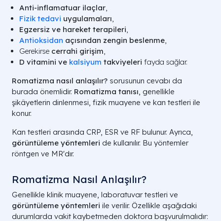
Anti-inflamatuar ilaçlar
,
Fizik tedavi
uygulamaları
,
Egzersiz ve hareket terapileri
,
Antioksidan
açısından zengin beslenme
,
Gerekirse
cerrahi girişim
,
D vitamini
ve
kalsiyum
takviyeleri
fayda sağlar.
Romatizma nasıl anlaşılır?
sorusunun cevabı da
burada önemlidir.
Romatizma tanısı
, genellikle
şikâyetlerin dinlenmesi, fizik muayene ve kan testleri ile
konur.
Kan testleri arasında CRP, ESR ve RF bulunur. Ayrıca,
görüntüleme yöntemleri
de kullanılır. Bu yöntemler
röntgen ve MR'dır.
Romatizma Nasıl Anlaşılır?
Genellikle klinik muayene, laboratuvar testleri ve
görüntüleme yöntemleri
ile verilir. Özellikle aşağıdaki
durumlarda vakit kaybetmeden doktora başvurulmalıdır: