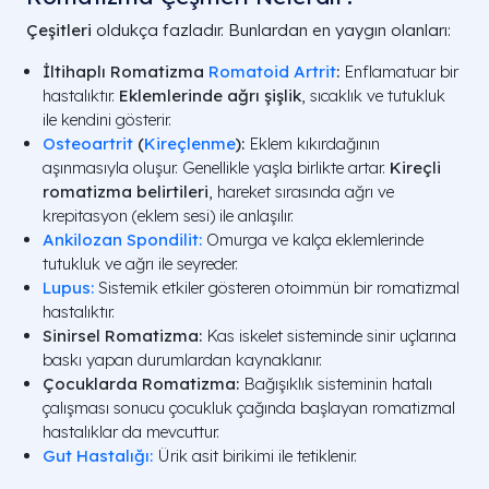
Çeşitleri
oldukça fazladır. Bunlardan en yaygın olanları:
İltihaplı Romatizma
Romatoid Artrit
:
Enflamatuar bir
hastalıktır.
Eklemlerinde ağrı şişlik
, sıcaklık ve tutukluk
ile kendini gösterir.
Osteoartrit
(
Kireçlenme
):
Eklem kıkırdağının
aşınmasıyla oluşur. Genellikle yaşla birlikte artar.
Kireçli
romatizma belirtileri
, hareket sırasında ağrı ve
krepitasyon (eklem sesi) ile anlaşılır.
Ankilozan Spondilit:
Omurga ve kalça eklemlerinde
tutukluk ve ağrı ile seyreder.
Lupus:
Sistemik etkiler gösteren otoimmün bir romatizmal
hastalıktır.
Sinirsel Romatizma:
Kas iskelet sisteminde sinir uçlarına
baskı yapan durumlardan kaynaklanır.
Çocuklarda Romatizma:
Bağışıklık sisteminin hatalı
çalışması sonucu çocukluk çağında başlayan romatizmal
hastalıklar da mevcuttur.
Gut Hastalığı:
Ürik asit birikimi ile tetiklenir.