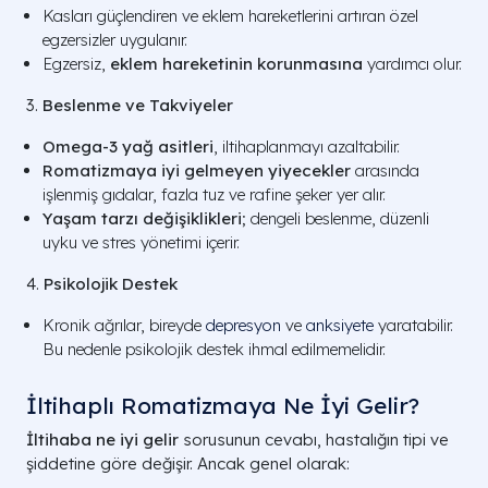
Kasları güçlendiren ve eklem hareketlerini artıran özel
egzersizler uygulanır.
Egzersiz,
eklem hareketinin korunmasına
yardımcı olur.
3.
Beslenme ve Takviyeler
Omega-3 yağ asitleri
, iltihaplanmayı azaltabilir.
Romatizmaya iyi gelmeyen yiyecekler
arasında
işlenmiş gıdalar, fazla tuz ve rafine şeker yer alır.
Yaşam tarzı değişiklikleri
; dengeli beslenme, düzenli
uyku ve stres yönetimi içerir.
4.
Psikolojik Destek
Kronik ağrılar, bireyde
depresyon
ve
anksiyete
yaratabilir.
Bu nedenle psikolojik destek ihmal edilmemelidir.
İltihaplı Romatizmaya Ne İyi Gelir?
İltihaba ne iyi gelir
sorusunun cevabı, hastalığın tipi ve
şiddetine göre değişir. Ancak genel olarak: