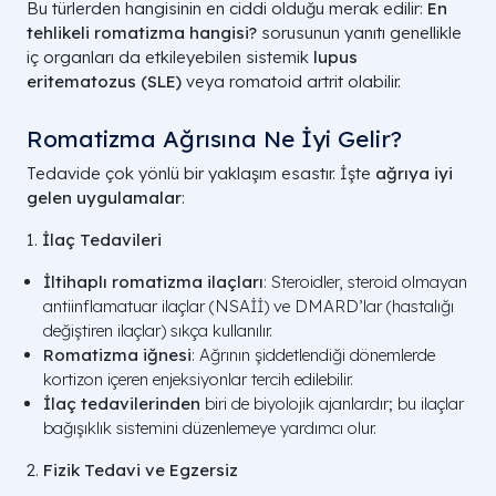
Bu türlerden hangisinin en ciddi olduğu merak edilir:
En
tehlikeli romatizma hangisi?
sorusunun yanıtı genellikle
iç organları da etkileyebilen sistemik
lupus
eritematozus (SLE)
veya romatoid artrit olabilir.
Romatizma Ağrısına Ne İyi Gelir?
Tedavide çok yönlü bir yaklaşım esastır. İşte
ağrıya iyi
gelen uygulamalar
:
1.
İlaç Tedavileri
İltihaplı romatizma ilaçları
: Steroidler, steroid olmayan
antiinflamatuar ilaçlar (NSAİİ) ve DMARD’lar (hastalığı
değiştiren ilaçlar) sıkça kullanılır.
Romatizma iğnesi
: Ağrının şiddetlendiği dönemlerde
kortizon içeren enjeksiyonlar tercih edilebilir.
İlaç tedavilerinden
biri de biyolojik ajanlardır; bu ilaçlar
bağışıklık sistemini düzenlemeye yardımcı olur.
2.
Fizik Tedavi ve Egzersiz