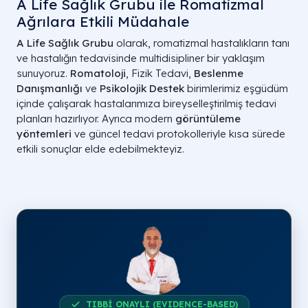
A Life Sağlık Grubu ile Romatizmal
Ağrılara Etkili Müdahale
A Life Sağlık Grubu
olarak, romatizmal hastalıkların tanı
ve hastalığın tedavisinde multidisipliner bir yaklaşım
sunuyoruz.
Romatoloji
, Fizik Tedavi,
Beslenme
Danışmanlığı
ve
Psikolojik Destek
birimlerimiz eşgüdüm
içinde çalışarak hastalarımıza bireyselleştirilmiş tedavi
planları hazırlıyor. Ayrıca modern
görüntüleme
yöntemleri
ve güncel tedavi protokolleriyle kısa sürede
etkili sonuçlar elde edebilmekteyiz.
TIBBİ ONAYLI (EVIDENCE-BASED)