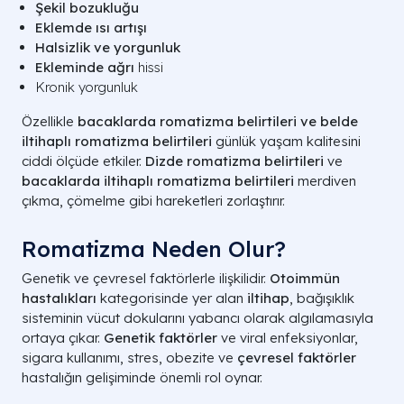
Şekil bozukluğu
Eklemde ısı artışı
Halsizlik ve yorgunluk
Ekleminde ağrı
hissi
Kronik yorgunluk
Özellikle
bacaklarda romatizma belirtileri ve
belde
iltihaplı romatizma belirtileri
günlük yaşam kalitesini
ciddi ölçüde etkiler.
Dizde romatizma belirtileri
ve
bacaklarda iltihaplı romatizma belirtileri
merdiven
çıkma, çömelme gibi hareketleri zorlaştırır.
Romatizma Neden Olur?
Genetik ve çevresel faktörlerle ilişkilidir.
Otoimmün
hastalıkları
kategorisinde yer alan
iltihap
, bağışıklık
sisteminin vücut dokularını yabancı olarak algılamasıyla
ortaya çıkar.
Genetik faktörler
ve viral enfeksiyonlar,
sigara kullanımı, stres, obezite ve
çevresel faktörler
hastalığın gelişiminde önemli rol oynar.