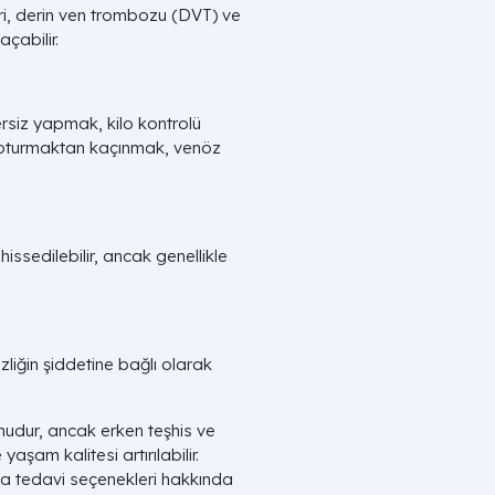
ri, derin ven trombozu (DVT) ve
çabilir.
rsiz yapmak, kilo kontrolü
oturmaktan kaçınmak, venöz
issedilebilir, ancak genellikle
liğin şiddetine bağlı olarak
nudur, ancak erken teşhis ve
 yaşam kalitesi artırılabilir.
ya tedavi seçenekleri hakkında