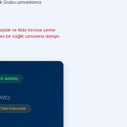
lık Grubu uzmanlarına
ıdır ve tıbbi tavsiye yerine
en bir sağlık uzmanına danışın.
CE-BASED)
(KVC)
Tıbbi Kılavuzlar