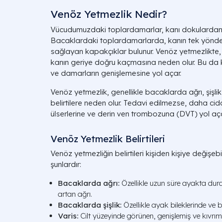
Venöz Yetmezlik Nedir?
Vücudumuzdaki toplardamarlar, kanı dokulardan k
Bacaklardaki toplardamarlarda, kanın tek yönde
sağlayan kapakçıklar bulunur. Venöz yetmezlikte,
kanın geriye doğru kaçmasına neden olur. Bu da 
ve damarların genişlemesine yol açar.
Venöz yetmezlik, genellikle bacaklarda ağrı, şişlik, v
belirtilere neden olur. Tedavi edilmezse, daha ci
ülserlerine ve derin ven trombozuna (DVT) yol açab
Venöz Yetmezlik Belirtileri
Venöz yetmezliğin belirtileri kişiden kişiye değişebi
şunlardır:
Bacaklarda ağrı:
Özellikle uzun süre ayakta du
artan ağrı.
Bacaklarda şişlik:
Özellikle ayak bileklerinde ve ba
Varis:
Cilt yüzeyinde görünen, genişlemiş ve kıvrım