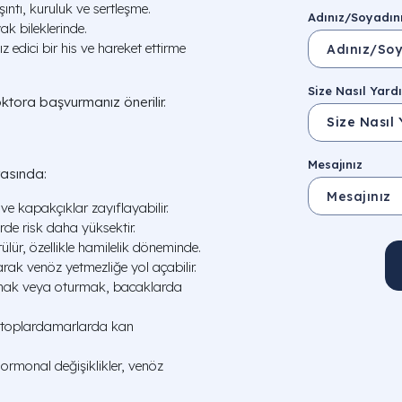
ıntı, kuruluk ve sertleşme.
Adınız/Soyadın
ak bileklerinde.
edici bir his ve hareket ettirme
Size Nasıl Yardı
oktora başvurmanız önerilir.
Mesajınız
rasında:
e kapakçıklar zayıflayabilir.
rde risk daha yüksektir.
ür, özellikle hamilelik döneminde.
rak venöz yetmezliğe yol açabilir.
mak veya oturmak, bacaklarda
 toplardamarlarda kan
ormonal değişiklikler, venöz