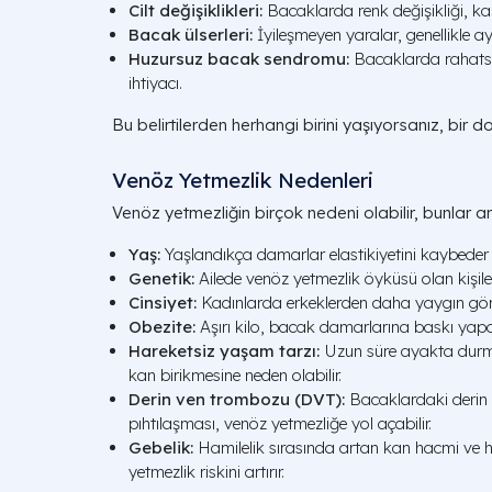
Cilt değişiklikleri:
Bacaklarda renk değişikliği, kaş
Bacak ülserleri:
İyileşmeyen yaralar, genellikle ay
Huzursuz bacak sendromu:
Bacaklarda rahatsız 
ihtiyacı.
Bu belirtilerden herhangi birini yaşıyorsanız, bir d
Venöz Yetmezlik Nedenleri
Venöz yetmezliğin birçok nedeni olabilir, bunlar a
Yaş:
Yaşlandıkça damarlar elastikiyetini kaybeder v
Genetik:
Ailede venöz yetmezlik öyküsü olan kişile
Cinsiyet:
Kadınlarda erkeklerden daha yaygın görül
Obezite:
Aşırı kilo, bacak damarlarına baskı yapa
Hareketsiz yaşam tarzı:
Uzun süre ayakta dur
kan birikmesine neden olabilir.
Derin ven trombozu (DVT):
Bacaklardaki derin
pıhtılaşması, venöz yetmezliğe yol açabilir.
Gebelik:
Hamilelik sırasında artan kan hacmi ve h
yetmezlik riskini artırır.