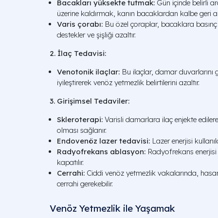
Bacakları yüksekte tutmak:
Gün içinde belirli ar
üzerine kaldırmak, kanın bacaklardan kalbe geri akış
Varis çorabı:
Bu özel çoraplar, bacaklara basınç
destekler ve şişliği azaltır.
2. İlaç Tedavisi:
Venotonik ilaçlar:
Bu ilaçlar, damar duvarlarını 
iyileştirerek venöz yetmezlik belirtilerini azaltır.
3. Girişimsel Tedaviler:
Skleroterapi:
Varisli damarlara ilaç enjekte edil
olması sağlanır.
Endovenöz lazer tedavisi:
Lazer enerjisi kullanı
Radyofrekans ablasyon:
Radyofrekans enerjisi 
kapatılır.
Cerrahi:
Ciddi venöz yetmezlik vakalarında, hasarl
cerrahi gerekebilir.
Venöz Yetmezlik ile Yaşamak