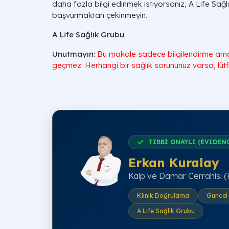
daha fazla bilgi edinmek istiyorsanız, A Life Sağ
başvurmaktan çekinmeyin.
A Life Sağlık Grubu
Unutmayın:
Bu makale sadece bilgilendirme amaçl
geçmez. Herhangi bir sağlık sorununuz varsa, lütf
TIBBİ ONAYLI (EVIDEN
Erkan Kuralay
Kalp ve Damar Cerrahisi 
Klinik Doğrulama
Güncel 
A Life Sağlık Grubu