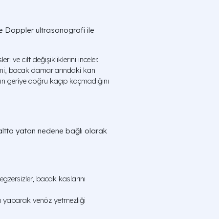
e Doppler ultrasonografi ile
i ve cilt değişikliklerini inceler.
i, bacak damarlarındaki kan
anın geriye doğru kaçıp kaçmadığını
e altta yatan nedene bağlı olarak
egzersizler, bacak kaslarını
ı yaparak venöz yetmezliği