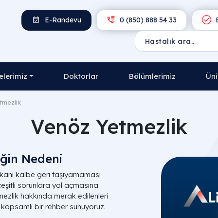
E-Randevu
0 (850) 888 54 33
E
lerimiz
Doktorlar
Bölümlerimiz
Üni
tmezlik
Venöz Yetmezlik
iğin Nedeni
 kanı kalbe geri taşıyamaması
eşitli sorunlara yol açmasına
mezlik hakkında merak edilenleri
 kapsamlı bir rehber sunuyoruz.