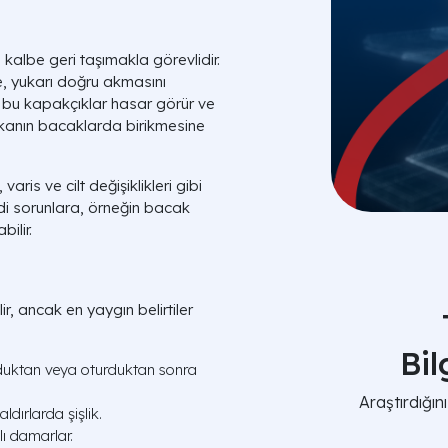
albe geri taşımakla görevlidir.
, yukarı doğru akmasını
 bu kapakçıklar hasar görür ve
kanın bacaklarda birikmesine
aris ve cilt değişiklikleri gibi
ddi sorunlara, örneğin bacak
ilir.
lir, ancak en yaygın belirtiler
Bi
rduktan veya oturduktan sonra
Araştırdığı
ldırlarda şişlik.
lı damarlar.