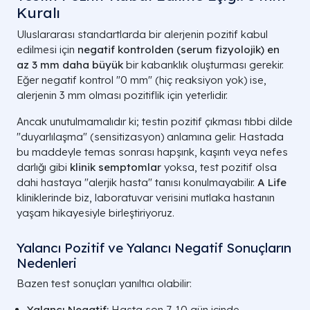
Deri Kuruluğu
Kuralı
Deterjanlar, Yünlüler, Aero-alerje
Egzama / Plaklar
Uluslararası standartlarda bir alerjenin pozitif kabul
edilmesi için
negatif kontrolden (serum fizyolojik) en
az 3 mm daha büyük
bir kabarıklık oluşturması gerekir.
Eğer negatif kontrol "0 mm" (hiç reaksiyon yok) ise,
alerjenin
3 mm
olması pozitiflik için yeterlidir.
Ancak unutulmamalıdır ki; testin pozitif çıkması tıbbi dilde
"duyarlılaşma" (sensitizasyon) anlamına gelir. Hastada
bu maddeyle temas sonrası hapşırık, kaşıntı veya nefes
darlığı gibi
klinik semptomlar
yoksa, test pozitif olsa
dahi hastaya "alerjik hasta" tanısı konulmayabilir.
A Life
kliniklerinde biz, laboratuvar verisini mutlaka hastanın
yaşam hikayesiyle birleştiriyoruz.
Yalancı Pozitif ve Yalancı Negatif Sonuçların
Nedenleri
Bazen test sonuçları yanıltıcı olabilir:
Yalancı Negatif:
Hasta son 7-10 gün içinde