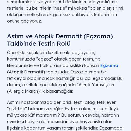
semptomlar zirve yapar.
A Life
kliniklerinde yaptığımız
testlerle, bu belirtilerin "nezle" mi yoksa "polen alerjisi" mi
olduğunu netleştirerek gereksiz antibiyotik kullanımının
önüne geçiyoruz.
Astım ve Atopik Dermatit (Egzama)
Takibinde Testin Rolü
Öncelikle küçük bir düzeltme ile başlayalım;
komutunuzda "egzoz" olarak geçen terim, tıp
literatüründe ve halk arasında sıklıkla karışan
Egzama
(Atopik Dermatit)
tablosudur. Egzoz dumanı bir
tetikleyici olabilir ancak hastalığın asıl adı egzamadır. Bu
durum, özellikle çocukluk çağında "Alerjik Yürüyüş"ün
(Allergic March) ilk basamağıdır.
Astımlı hastalarımızda deri prick testi, atağı tetikleyen
"gizli faili" bulmamızı sağlar. Ev tozu akarı mı, kedi tüyü
mü yoksa küf mantarı mı? Bu sorunun cevabı, hastanın
evindeki halıyı kaldırmasından evcil hayvanıyla olan
ilişkisine kadar tüm yaşam tarzını şekillendirir. Egzamada
Alerjen Grubu
Örnek İçerikler