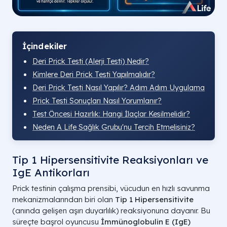
İçindekiler
Deri Prick Testi (Alerji Testi) Nedir?
Kimlere Deri Prick Testi Yapılmalıdır?
Deri Prick Testi Nasıl Yapılır? Adım Adım Uygulama
Prick Testi Sonuçları Nasıl Yorumlanır?
Test Öncesi Hazırlık: Hangi İlaçlar Kesilmelidir?
Neden A Life Sağlık Grubu'nu Tercih Etmelisiniz?
Tip 1 Hipersensitivite Reaksiyonları ve
IgE Antikorları
Prick testinin çalışma prensibi, vücudun en hızlı savunma
mekanizmalarından biri olan
Tip 1 Hipersensitivite
(anında gelişen aşırı duyarlılık) reaksiyonuna dayanır. Bu
süreçte başrol oyuncusu
İmmünoglobulin E (IgE)