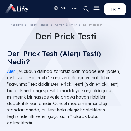
E-Randevu
TR
Anasayfa
Tedavi Rehberi
Cerrahi İşlemler
Deri Prick Testi
Deri Prick Testi
Deri Prick Testi (Alerji Testi)
Nedir?
Alerji
, vücudun aslında zararsız olan maddelere (polen,
ev tozu, besinler vb.) karşı verdiği aşırı ve hatalı bir
"savunma" tepkisidir.
Deri Prick Testi (Skin Prick Test)
,
bu tepkinin hangi spesifik maddeye karşı olduğunu
milimetrik bir hassasiyetle ortaya koyan tıbbi bir
dedektiflik yöntemidir. Güncel modern immünoloji
standartlarında, bu test hala alerjik hastalıkların
teşhisinde "ilk ve en güçlü adım" olarak kabul
edilmektedir.