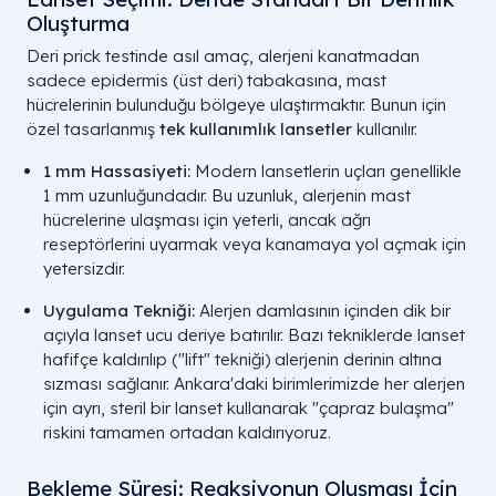
Oluşturma
Deri prick testinde asıl amaç, alerjeni kanatmadan
sadece epidermis (üst deri) tabakasına, mast
hücrelerinin bulunduğu bölgeye ulaştırmaktır. Bunun için
özel tasarlanmış
tek kullanımlık lansetler
kullanılır.
1 mm Hassasiyeti:
Modern lansetlerin uçları genellikle
1 mm
uzunluğundadır. Bu uzunluk, alerjenin mast
hücrelerine ulaşması için yeterli, ancak ağrı
reseptörlerini uyarmak veya kanamaya yol açmak için
yetersizdir.
Uygulama Tekniği:
Alerjen damlasının içinden dik bir
açıyla lanset ucu deriye batırılır. Bazı tekniklerde lanset
hafifçe kaldırılıp ("lift" tekniği) alerjenin derinin altına
sızması sağlanır. Ankara'daki birimlerimizde her alerjen
için ayrı, steril bir lanset kullanarak "çapraz bulaşma"
riskini tamamen ortadan kaldırıyoruz.
Bekleme Süresi: Reaksiyonun Oluşması İçin