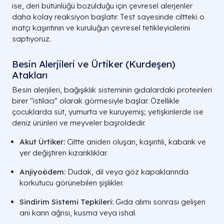
ise, deri bütünlüğü bozulduğu için çevresel alerjenler
İnhalanlar (Solunum)
daha kolay reaksiyon başlatır. Test sayesinde ciltteki o
Çayır, ağaç polenleri, yabani otlar.
Mevsimsel
inatçı kaşıntının ve kuruluğun çevresel tetikleyicilerini
saptıyoruz.
Ev İçi Alerjenler
Ev tozu akarları (Mite), küf mantarları.
Pereniyal (Yıl Boyu)
Besin Alerjileri ve Ürtiker (Kurdeşen)
Atakları
Epidermaller
Kedi tüyü, köpek tüyü, kuş tüyü.
Hayvan Tüyü
Besin alerjileri, bağışıklık sisteminin gıdalardaki proteinleri
birer "istilacı" olarak görmesiyle başlar. Özellikle
Besin Alerjenleri
Yumurta, süt, yer fıstığı, deniz
çocuklarda süt, yumurta ve kuruyemiş; yetişkinlerde ise
ürünleri.
Sindirim / Sistemik
deniz ürünleri ve meyveler başroldedir.
İnsekt Alerjenleri
Arı zehri (Venom), hamam böceği.
Akut Ürtiker:
Ciltte aniden oluşan, kaşıntılı, kabarık ve
Böcek / Arı
yer değiştiren kızarıklıklar.
Anjiyoödem:
Dudak, dil veya göz kapaklarında
korkutucu görünebilen şişlikler.
Sindirim Sistemi Tepkileri:
Gıda alımı sonrası gelişen
ani karın ağrısı, kusma veya ishal.