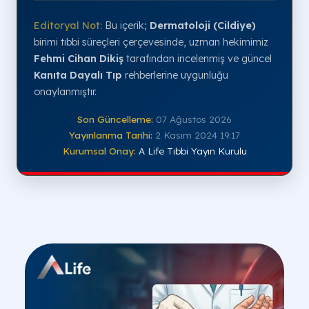
2. İşaretleme
A
2 cm ara ile numara/kodlama.
Kodlama
Editoryal Not:
Bu içerik;
Dermatoloji (Cildiye)
birimi tıbbi süreçleri çerçevesinde, uzman hekimimiz
3. Damlatma
Dam
Alerjen ve Kontrollerin uygulanması.
Fehmi Cihan Dikiş
tarafından incelenmiş ve güncel
Alerjen ve Kontrol
Kanıta Dayalı Tıp
rehberlerine uygunluğu
onaylanmıştır.
4. Lansetleme
Kana
Dik açıyla 1 mm epidermale giriş.
Epidermal Giriş
Son Güncelleme:
07 Ağustos 2026
5. Bekleme
Has
Yayınlanma Tarihi:
2 Kasım 2024 19:17
15 dakika süresince gözlem.
Reaksiyon Süresi
Kurumsal Onay:
A Life Tıbbi Yayın Kurulu
6. Okuma
Sadec
Şeffaf cetvel ile "wheal" ölçümü.
Değerlendirme