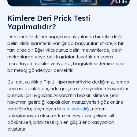
Kimlere Deri Prick Testi
Yapılmalıdır?
Deri prick testi, her hapşırana uygulanan bir rutin değil,
belirli klinik işaretlerin varlığında başvurulan stratejik bir
tanı aracıdır. Eğer vücudunuz belirli mevsimlerde, belirli
mekanlarda veya belirli gıdaları tükettikten sonra
tekrarlayan tepkiler veriyorsa, bağışıklık sisteminiz size
bir mesaj gönderiyor demektir.
Bu test, özellikle
Tip 1 Hipersensitivite
dediğimiz, temas
sonrası dakikalar içinde gelişen reaksiyonların kaynağını
bulmak için uygulanır. Ankara’nın bozkır iklimi ve şehir
hayatının getirdiği kapalı alan maruziyetleri göz önüne
alındığında; geçmeyen
burun tıkanıklığı
, nedeni
anlaşılamayan öksürük krizleri veya ani gelişen cilt
döküntüleri, prick testi için en güçlü endikasyonları
oluşturur.