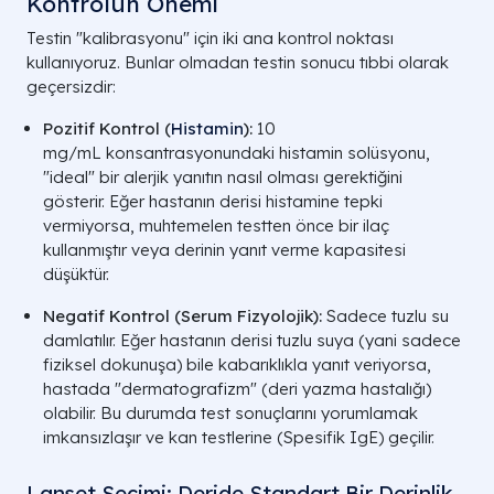
Kontrolün Önemi
Testin "kalibrasyonu" için iki ana kontrol noktası
kullanıyoruz. Bunlar olmadan testin sonucu tıbbi olarak
geçersizdir:
Pozitif Kontrol (
Histamin
):
10
mg/mL
konsantrasyonundaki histamin solüsyonu,
"ideal" bir alerjik yanıtın nasıl olması gerektiğini
gösterir. Eğer hastanın derisi histamine tepki
vermiyorsa, muhtemelen testten önce bir ilaç
kullanmıştır veya derinin yanıt verme kapasitesi
düşüktür.
Negatif Kontrol (Serum Fizyolojik):
Sadece tuzlu su
damlatılır. Eğer hastanın derisi tuzlu suya (yani sadece
fiziksel dokunuşa) bile kabarıklıkla yanıt veriyorsa,
hastada "dermatografizm" (deri yazma hastalığı)
olabilir. Bu durumda test sonuçlarını yorumlamak
imkansızlaşır ve kan testlerine (Spesifik IgE) geçilir.
Lanset Seçimi: Deride Standart Bir Derinlik