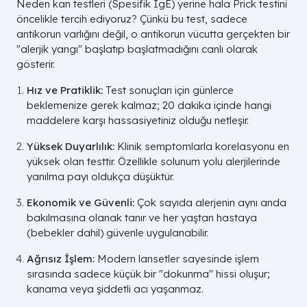
Neden kan testleri (Spesifik IgE) yerine hala Prick testini
öncelikle tercih ediyoruz? Çünkü bu test, sadece
antikorun varlığını değil, o antikorun vücutta gerçekten bir
"alerjik yangı" başlatıp başlatmadığını canlı olarak
gösterir.
Hız ve Pratiklik:
Test sonuçları için günlerce
beklemenize gerek kalmaz; 20 dakika içinde hangi
maddelere karşı hassasiyetiniz olduğu netleşir.
Yüksek Duyarlılık:
Klinik semptomlarla korelasyonu en
yüksek olan testtir. Özellikle solunum yolu alerjilerinde
yanılma payı oldukça düşüktür.
Ekonomik ve Güvenli:
Çok sayıda alerjenin aynı anda
bakılmasına olanak tanır ve her yaştan hastaya
(bebekler dahil) güvenle uygulanabilir.
Ağrısız İşlem:
Modern lansetler sayesinde işlem
sırasında sadece küçük bir "dokunma" hissi oluşur;
kanama veya şiddetli acı yaşanmaz.