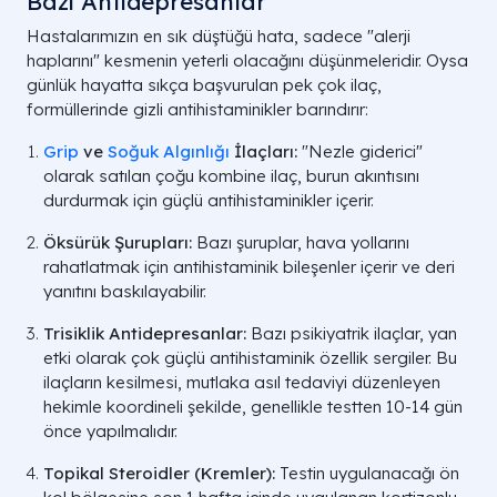
Bazı Antidepresanlar
Hastalarımızın en sık düştüğü hata, sadece "alerji
haplarını" kesmenin yeterli olacağını düşünmeleridir. Oysa
günlük hayatta sıkça başvurulan pek çok ilaç,
formüllerinde gizli antihistaminikler barındırır:
Grip
ve
Soğuk Algınlığı
İlaçları:
"Nezle giderici"
olarak satılan çoğu kombine ilaç, burun akıntısını
durdurmak için güçlü antihistaminikler içerir.
Öksürük Şurupları:
Bazı şuruplar, hava yollarını
rahatlatmak için antihistaminik bileşenler içerir ve deri
yanıtını baskılayabilir.
Trisiklik Antidepresanlar:
Bazı psikiyatrik ilaçlar, yan
etki olarak çok güçlü antihistaminik özellik sergiler. Bu
ilaçların kesilmesi, mutlaka asıl tedaviyi düzenleyen
hekimle koordineli şekilde, genellikle testten 10-14 gün
önce yapılmalıdır.
Topikal Steroidler (Kremler):
Testin uygulanacağı ön