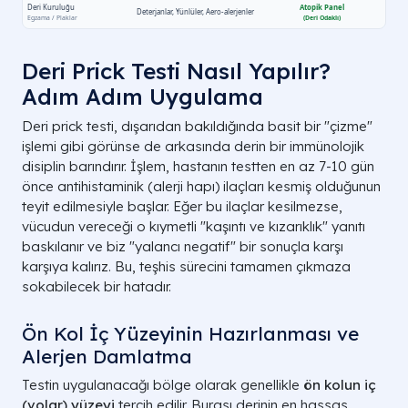
Deri Prick Testi Nasıl Yapılır?
Adım Adım Uygulama
Deri prick testi, dışarıdan bakıldığında basit bir "çizme"
işlemi gibi görünse de arkasında derin bir immünolojik
disiplin barındırır. İşlem, hastanın testten en az 7-10 gün
önce antihistaminik (alerji hapı) ilaçları kesmiş olduğunun
teyit edilmesiyle başlar. Eğer bu ilaçlar kesilmezse,
vücudun vereceği o kıymetli "kaşıntı ve kızarıklık" yanıtı
baskılanır ve biz "yalancı negatif" bir sonuçla karşı
karşıya kalırız. Bu, teşhis sürecini tamamen çıkmaza
sokabilecek bir hatadır.
Ön Kol İç Yüzeyinin Hazırlanması ve
Alerjen Damlatma
Testin uygulanacağı bölge olarak genellikle
ön kolun iç
(volar) yüzeyi
tercih edilir. Burası derinin en hassas,