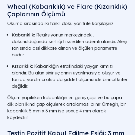
Wheal (Kabarıklık) ve Flare (Kızarıklık)
Çaplarının Ölçümü
Okuma sırasında iki farklı doku yanıtı ile karşılaşırız:
Kabarıklık:
Reaksiyonun merkezindeki,
dokunulduğunda sertliği hissedilen ödemli alandır. Alerji
tanısında asıl dikkate alınan ve ölçülen parametre
budur.
Belirti Grubu
En Olası Alerjen Kaynağı
Kızarıklık:
Kabarıklığın etrafındaki yaygın kırmızı
Mevsimsel Hapşırık
Ağaç, Çayır ve Ot Polenleri
alandır. Bu alan sinir uçlarının uyarılmasıyla oluşur ve
Göz Kaşıntısı
tanıda yardımcı olsa da şiddet ölçümünde birincil kriter
değildir.
Sürekli Burun Tıkanıklığı
Ev Tozu Akarları (Mite), Küf Mant
Sabahları Artan
Ölçüm yapılırken kabarıklığın en geniş çapı ve bu çapa
dik olan ikinci çap ölçülerek ortalaması alınır. Örneğin, bir
Göğüste Hırıltı
Hayvan Tüyleri, Hamam Böceğ
Gece Öksürüğü
kabarıklık
5 mm
x
3 mm
ise sonuç
4 mm
olarak
kaydedilir.
Yemek Sonrası Şişme
Süt, Yumurta, Yer Fıstığı, Deni
Ürünleri
Kaşıntı / Döküntü
Testin Pozitif Kabul Edilme Eşiği: 3 mm