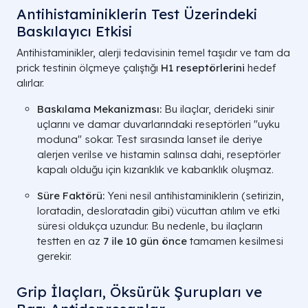
Antihistaminiklerin Test Üzerindeki
Baskılayıcı Etkisi
Antihistaminikler, alerji tedavisinin temel taşıdır ve tam da
prick testinin ölçmeye çalıştığı
H1 reseptörlerini
hedef
alırlar.
Baskılama Mekanizması:
Bu ilaçlar, derideki sinir
uçlarını ve damar duvarlarındaki reseptörleri "uyku
moduna" sokar. Test sırasında lanset ile deriye
alerjen verilse ve histamin salınsa dahi, reseptörler
kapalı olduğu için kızarıklık ve kabarıklık oluşmaz.
Süre Faktörü:
Yeni nesil antihistaminiklerin (setirizin,
loratadin, desloratadin gibi) vücuttan atılım ve etki
süresi oldukça uzundur. Bu nedenle, bu ilaçların
testten en az
7 ile 10 gün önce
tamamen kesilmesi
gerekir.
Grip İlaçları, Öksürük Şurupları ve