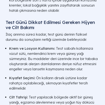
kol bölgesine son 1 hafta içinde uygulanan kortizonlu
kremler, lokal bağışıklık yanıtını zayıflatarak sonucun
hatalı çıkmasına neden olabilir.
Test Günü Dikkat Edilmesi Gereken Hijyen
ve Cilt Bakımı
İlaç arınma süreci kadar, test günü derinin fiziksel
durumu da sonuçların netliği üzerinde belirleyicidir.
Krem ve Losyon Kullanımı:
Test sabahı kollarınıza
vücut sütü, nemlendirici krem veya güneş yağı
sürmeyiniz. Bu maddeler deri üzerinde ince bir tabaka
oluşturarak alerjen damlalarının deriye nüfuz etmesini
engeller veya lansetin kaymasına neden olur.
Kıyafet Seçimi:
Ön kolların dirsek üstüne kadar
rahatça açılabileceği, sıkmayan kıyafetler tercih
edilmelidir.
Cilt Tahrişi:
Test yapılacak bölgede aktif bir güneş
yanığı, egzama alevlenmesi veya yoğun tüy dökücü