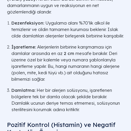
damarlanmanın uygun ve reaksiyonun en net
gözlemlendiği alandır.
Dezenfeksiyon:
Uygulama alanı %70’lik alkol ile
temizlenir ve cildin tamamen kuruması beklenir. Islak
cilde damlatılan alerjenler birleşerek birbirine karışabilir.
İşaretleme:
Alerjenlerin birbirine karışmaması için
damlalar arasında en az
2 cm
mesafe bırakılır. Deri
üzerine özel bir kalemle veya numara şablonlarıyla
işaretleme yapılır. Bu, hangi numaranın hangi alerjene
(polen, mite, kedi tüyü vb.) ait olduğunu hatasız
bilmemizi sağlar.
Damlatma:
Her bir alerjen solüsyonu, işaretlenen
bölgelere tek bir damla olacak şekilde bırakılır.
Damlalık ucunun deriye temas etmemesi, solüsyonun
sterilitesini korumak adına kritiktir.
Pozitif Kontrol (Histamin) ve Negatif