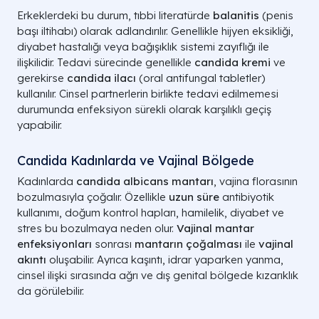
Erkeklerdeki bu durum, tıbbi literatürde
balanitis
(penis
başı iltihabı) olarak adlandırılır. Genellikle hijyen eksikliği,
diyabet hastalığı veya bağışıklık sistemi zayıflığı ile
ilişkilidir. Tedavi sürecinde genellikle
candida kremi
ve
gerekirse
candida ilacı
(oral antifungal tabletler)
kullanılır. Cinsel partnerlerin birlikte tedavi edilmemesi
durumunda enfeksiyon sürekli olarak karşılıklı geçiş
yapabilir.
Candida Kadınlarda ve Vajinal Bölgede
Kadınlarda
candida albicans mantarı
, vajina florasının
bozulmasıyla çoğalır. Özellikle
uzun süre
antibiyotik
kullanımı, doğum kontrol hapları, hamilelik, diyabet ve
stres bu bozulmaya neden olur.
Vajinal mantar
enfeksiyonları
sonrası
mantarın çoğalması
ile
vajinal
akıntı
oluşabilir. Ayrıca kaşıntı, idrar yaparken yanma,
cinsel ilişki sırasında ağrı ve dış genital bölgede kızarıklık
da görülebilir.