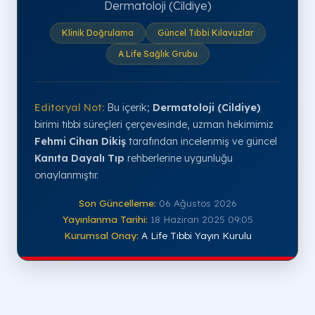
Dermatoloji (Cildiye)
Klinik Doğrulama
Güncel Tıbbi Kılavuzlar
A Life Sağlık Grubu
Editoryal Not:
Bu içerik;
Dermatoloji (Cildiye)
birimi tıbbi süreçleri çerçevesinde, uzman hekimimiz
Fehmi Cihan Dikiş
tarafından incelenmiş ve güncel
Kanıta Dayalı Tıp
rehberlerine uygunluğu
onaylanmıştır.
Son Güncelleme:
06 Ağustos 2026
Yayınlanma Tarihi:
18 Haziran 2025 09:05
Kurumsal Onay:
A Life Tıbbi Yayın Kurulu