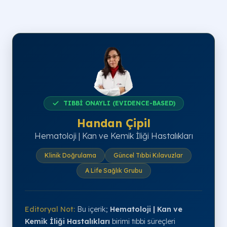
TIBBİ ONAYLI (EVIDENCE-BASED)
Handan Çipil
Hematoloji | Kan ve Kemik İliği Hastalıkları
Klinik Doğrulama
Güncel Tıbbi Kılavuzlar
A Life Sağlık Grubu
Editoryal Not:
Bu içerik;
Hematoloji | Kan ve
Kemik İliği Hastalıkları
birimi tıbbi süreçleri