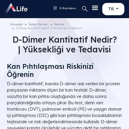
E-Randevu
TR
Anasayfa
Tedavi Rehberi
Makale
D-Dimer Kantitatif Nedir? | Yüksekliği ve Tedavisi
D-Dimer Kantitatif Nedir?
| Yüksekliği ve Tedavisi
Kan Pıhtılaşması Riskinizi
Öğrenin
D-dimer kantitatif, kanda D-dimer adı verilen bir protein
parçasının miktarını ölçen bir kan testidir. D-dimer,
vücutta bir kan pıhtısı oluştuğunda ve daha sonra
parçalandığında ortaya çıkar. Bu test, derin ven
trombozu (DVT), pulmoner emboli (PE) ve yaygın damar
içi pıhtılaşması (DIC) gibi kan pıhtılaşması bozukluklarının
teşhisinde ve risk değerlendirmesinde kullanılır.
D-dimer
seviyeleri kanda ölçülebilir ve vücutta aktif bir pıhtılaşma