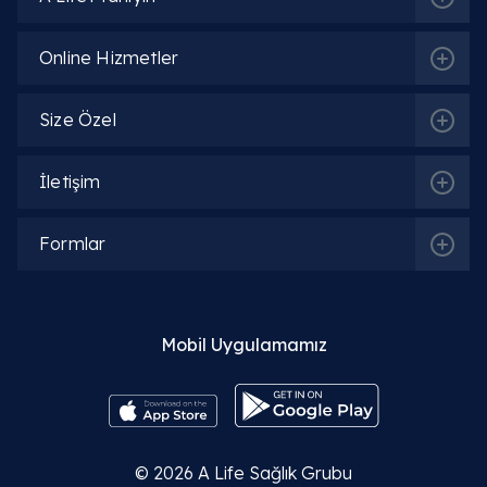
Detaylı Bilgi
Online Hizmetler
Uzm. Dr. Güven Tunç
Size Özel
Detaylı Bilgi
İletişim
Uzm. Dr. Shafa Huseynova
Formlar
Detaylı Bilgi
Uzm. Dr. Nihal Turan
Mobil Uygulamamız
Detaylı Bilgi
Uzm. Dr. Fatih Sümer
© 2026
A Life Sağlık Grubu
Detaylı Bilgi