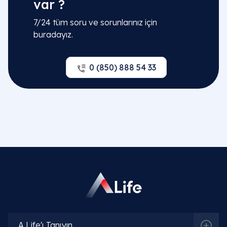
var ?
7/24 tüm soru ve sorunlarınız için
buradayız.
0 (850) 888 54 33
İlgili Bölümler
İç Hastalıkları (Dahiliye)
Hematoloji | Kan ve Kemik İliği Hastalıkları
İlgili Hekimler
Doç. Dr. Handan Çipil
A Life'ı Tanıyın