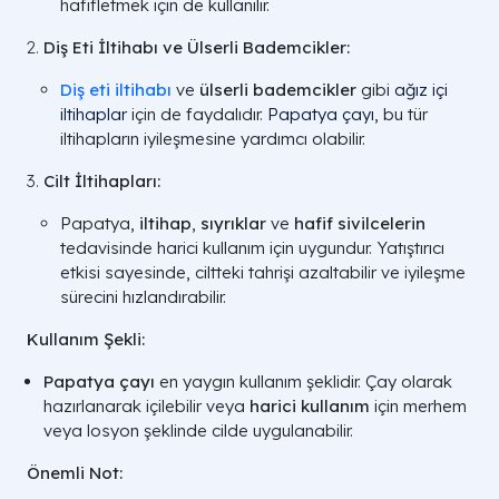
hafifletmek için de kullanılır.
Diş Eti İltihabı ve Ülserli Bademcikler:
Diş eti iltihabı
ve
ülserli bademcikler
gibi
ağız içi
iltihaplar
için de faydalıdır.
Papatya çayı
, bu tür
iltihapların iyileşmesine yardımcı olabilir.
Cilt İltihapları:
Papatya,
iltihap
,
sıyrıklar
ve
hafif sivilcelerin
tedavisinde harici kullanım için uygundur. Yatıştırıcı
etkisi sayesinde, ciltteki tahrişi azaltabilir ve iyileşme
sürecini hızlandırabilir.
Kullanım Şekli:
Papatya çayı
en yaygın kullanım şeklidir. Çay olarak
hazırlanarak içilebilir veya
harici kullanım
için merhem
veya losyon şeklinde cilde uygulanabilir.
Önemli Not: