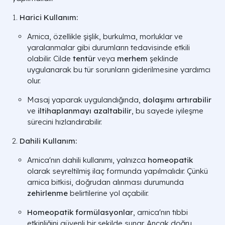
Harici Kullanım:
Arnica, özellikle şişlik, burkulma, morluklar ve
yaralanmalar gibi durumların tedavisinde etkili
olabilir. Cilde
tentür
veya
merhem
şeklinde
uygulanarak bu tür sorunların giderilmesine yardımcı
olur.
Masaj yaparak uygulandığında,
dolaşımı artırabilir
ve
iltihaplanmayı azaltabilir
, bu sayede iyileşme
sürecini hızlandırabilir.
Dahili Kullanım:
Arnica'nın dahili kullanımı, yalnızca
homeopatik
olarak seyreltilmiş ilaç formunda yapılmalıdır. Çünkü
arnica bitkisi, doğrudan alınması durumunda
zehirlenme
belirtilerine yol açabilir.
Homeopatik formülasyonlar
, arnica'nın tıbbi
etkinliğini güvenli bir şekilde sunar. Ancak doğru