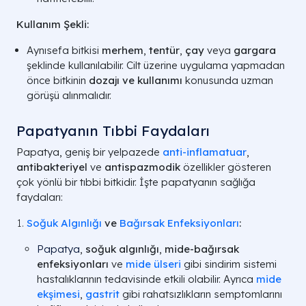
Kullanım Şekli:
Aynısefa bitkisi
merhem
,
tentür
,
çay
veya
gargara
şeklinde kullanılabilir. Cilt üzerine uygulama yapmadan
önce bitkinin
dozajı ve kullanımı
konusunda uzman
görüşü alınmalıdır.
Papatyanın Tıbbi Faydaları
Papatya, geniş bir yelpazede
anti-inflamatuar
,
antibakteriyel
ve
antispazmodik
özellikler gösteren
çok yönlü bir tıbbi bitkidir. İşte papatyanın sağlığa
faydaları:
Soğuk Algınlığı
ve
Bağırsak Enfeksiyonları
:
Papatya
,
soğuk algınlığı
,
mide-bağırsak
enfeksiyonları
ve
mide ülseri
gibi sindirim sistemi
hastalıklarının tedavisinde etkili olabilir. Ayrıca
mide
ekşimesi
,
gastrit
gibi rahatsızlıkların semptomlarını