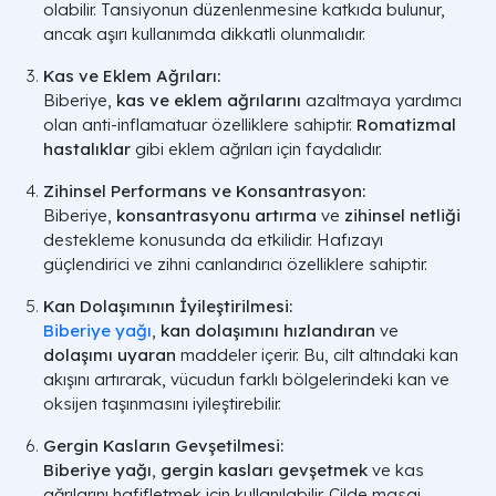
olabilir. Tansiyonun düzenlenmesine katkıda bulunur,
ancak aşırı kullanımda dikkatli olunmalıdır.
Kas ve Eklem Ağrıları:
Biberiye,
kas ve eklem ağrılarını
azaltmaya yardımcı
olan anti-inflamatuar özelliklere sahiptir.
Romatizmal
hastalıklar
gibi eklem ağrıları için faydalıdır.
Zihinsel Performans ve Konsantrasyon:
Biberiye,
konsantrasyonu artırma
ve
zihinsel netliği
destekleme konusunda da etkilidir. Hafızayı
güçlendirici ve zihni canlandırıcı özelliklere sahiptir.
Kan Dolaşımının İyileştirilmesi:
Biberiye yağı
,
kan dolaşımını hızlandıran
ve
dolaşımı uyaran
maddeler içerir. Bu, cilt altındaki kan
akışını artırarak, vücudun farklı bölgelerindeki kan ve
oksijen taşınmasını iyileştirebilir.
Gergin Kasların Gevşetilmesi:
Biberiye yağı
,
gergin kasları gevşetmek
ve kas
ağrılarını hafifletmek için kullanılabilir. Cilde masaj