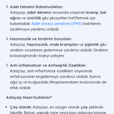
Adet Dönemi Rahatsızlıkları:
Adaçayı,
adet dönemi
sırasında yaşanan
kramp
,
bel
ağrısı
ve
sinirlilik
gibi şikayetleri hafifletmek için
kullanılabilir.
Adet öncesi sendrom (PMS)
belirtilerini
azaltmaya yardımcı olabilir.
Hazımsızlık ve Sindirim Sorunları:
Adaçayı,
hazımsızlık
,
mide krampları
ve
şişkinlik
gibi
sindirim sorunlarını gidermeye yardımcı olabilir. Sindirimi
kolaylaştırarak mideyi yatıştırır.
Anti-inflamatuar ve Antiseptik Özellikler:
Adaçayı, anti-inflamatuar özellikleri sayesinde
enfeksiyonları engellemeye yardımcı olabilir. Ayrıca
ağız içi ve boğazdaki iltihaplanmaların tedavisinde de
etkili olabilir.
Adaçayı Nasıl Kullanılır?
Çay olarak:
Adaçayı, en yaygın olarak
çay
şeklinde
tüketilir. Birkaç yaprak taze veya kuru adaçayı kaynar