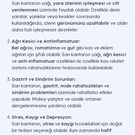
Sarı kantaron yağı,
yara izlerinin iyileşmesi
ve
cilt
yenilenmesi
üzerinde faydalı olabilir. Özellikle derin
yaralar, yanıklar veya kesikler sonrasında
kullanıldığında, izlerin
görünümünü azaltabilir
ve cildin
daha hızlı iyileşmesini destekler.
Ağrı Kesici ve Antiinflamatuar:
Bel ağrısı
,
romatizma
ve
gut
gibi kas ve eklem
ağrıları için şifalı olabilir. Sarı kantaron yağı,
ağrı kesici
ve
anti-inflamatuar
özellikleri ile özellikle kas-iskelet
sistemi rahatsızlıklarının tedavisinde kullanılabilir.
Gastrit ve Sindirim Sorunları:
Sarı kantaron,
gastrit
,
mide rahatsızlıkları
ve
sindirim problemleri
üzerinde rahatlatıcı etkiler
yapabilir. Mideyi yatıştırır ve asidik ortamın
dengelenmesine yardımcı olabilir.
Stres, Kaygı ve Depresyon:
Sarı kantaron,
stres
ve
kaygı
bozuklukları için doğal
bir tedavi seçeneği olabilir. Aynı zamanda
hafif