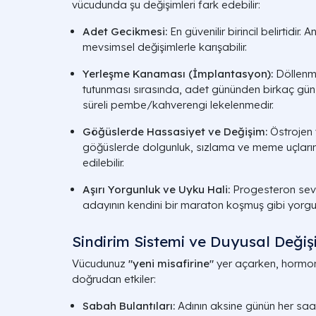
vücudunda şu değişimleri fark edebilir:
Adet Gecikmesi:
En güvenilir birincil belirtidir
mevsimsel değişimlerle karışabilir.
Yerleşme Kanaması (İmplantasyon):
Döllenmi
tutunması sırasında, adet gününden birkaç gün 
süreli pembe/kahverengi lekelenmedir.
Göğüslerde Hassasiyet ve Değişim:
Östrojen 
göğüslerde dolgunluk, sızlama ve meme uçları
edilebilir.
Aşırı Yorgunluk ve Uyku Hali:
Progesteron seviy
adayının kendini bir maraton koşmuş gibi yorgun
Sindirim Sistemi ve Duyusal Değiş
Vücudunuz
"yeni misafirine"
yer açarken, hormonl
doğrudan etkiler:
Sabah Bulantıları:
Adının aksine günün her saati