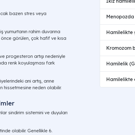
İkiz hamileli
. Ancak bazen stres veya
Menopozda v
ş yumurtanın rahim duvarına
Hamilelikte ş
önce görülen, çok hafif ve kısa
Kromozom boz
ve progesteron artışı nedeniyle
nda renk koyulaşması fark
Hamilelik (G
Hamilelikte 
elerindeki ani artış, anne
 hissetmesine neden olabilir.
imler
ar sindirim sistemini ve duyuları
nde olabilir. Genellikle 6.