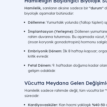
Hamileliğin Başlangıcı Biyolojik S
Hamilelik,
sanılanın aksine sadece bir
"durum"
de
biyolojik aşamalar bütünüdür:
Döllenme:
Yumurtalık yolunda (fallop tüpleri) 
İmplantasyon (Yerleşme):
Döllenen yumurtanın
rahim duvarına tutunması. Bu aşamada vücut, h
(insan koryonik gonadotropini) hormonu salgıl
Embriyonik Dönem:
İlk 8 haftayı kapsar; organl
kritik evredir.
Fetal Dönem:
9. haftadan doğuma kadar olan 
gelişim odaklıdır.
Vücutta Meydana Gelen Değişiml
Hamilelik sadece rahimde değil, tüm vücutta bir
"
sürecidir:
Kardiyovasküler:
Kan hacmi yaklaşık
%40-50
o