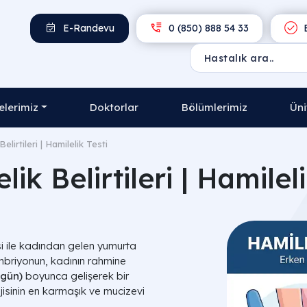
E-Randevu
0 (850) 888 54 33
E
lerimiz
Doktorlar
Bölümlerimiz
Üni
Belirtileri | Hamilelik Testi
lik Belirtileri | Hamileli
i ile kadından gelen yumurta
mbriyonun, kadının rahmine
 gün)
boyunca gelişerek bir
jisinin en karmaşık ve mucizevi