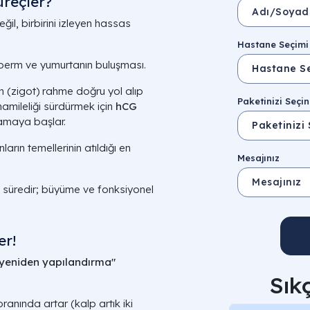
üreçler?
ğil, birbirini izleyen hassas
Hastane Seçimi
sperm ve yumurtanın buluşması.
 (zigot) rahme doğru yol alıp
Paketinizi Seçin
amileliği sürdürmek için
hCG
amaya başlar.
arın temellerinin atıldığı en
Mesajınız
süredir; büyüme ve fonksiyonel
er!
yeniden yapılandırma"
Sık
ranında artar (kalp artık iki