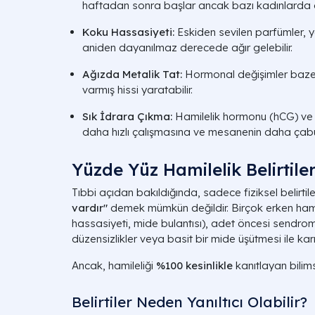
haftadan sonra başlar ancak bazı kadınlarda d
Koku Hassasiyeti:
Eskiden sevilen parfümler, 
aniden dayanılmaz derecede ağır gelebilir.
Ağızda Metalik Tat:
Hormonal değişimler bazen
varmış hissi yaratabilir.
Sık İdrara Çıkma:
Hamilelik hormonu (hCG) ve 
daha hızlı çalışmasına ve mesanenin daha çab
Yüzde Yüz Hamilelik Belirtile
Tıbbi açıdan bakıldığında, sadece fiziksel belirt
vardır"
demek mümkün değildir. Birçok erken hamilel
hassasiyeti, mide bulantısı), adet öncesi sendr
düzensizlikler veya basit bir mide üşütmesi ile karıştı
Ancak, hamileliği
%100 kesinlikle
kanıtlayan bilims
Belirtiler Neden Yanıltıcı Olabilir?