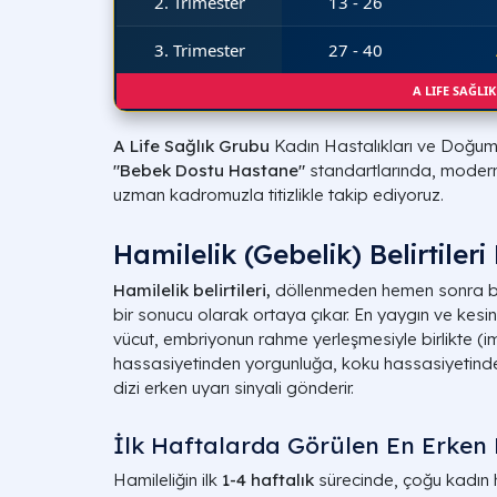
2. Trimester
13 - 26
3. Trimester
27 - 40
A LIFE SAĞLI
A Life Sağlık Grubu
Kadın Hastalıkları ve Doğum k
"Bebek Dostu Hastane"
standartlarında, modern 
uzman kadromuzla titizlikle takip ediyoruz.
Hamilelik (Gebelik) Belirtileri
Hamilelik belirtileri,
döllenmeden hemen sonra ba
bir sonucu olarak ortaya çıkar. En yaygın ve kesin
vücut, embriyonun rahme yerleşmesiyle birlikte 
hassasiyetinden yorgunluğa, koku hassasiyetinde
dizi erken uyarı sinyali gönderir.
İlk Haftalarda Görülen En Erken B
Hamileliğin ilk
1-4 haftalık
sürecinde, çoğu kadın 