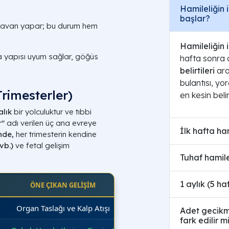
Hamileliğin i
başlar?
 tavan yapar; bu durum hem
Hamileliğin il
a yapısı uyum sağlar, göğüs
hafta sonra 
belirtileri
ara
bulantısı, yo
Trimesterler)
en kesin beli
alık
bir yolculuktur ve tıbbi
r"
adı verilen üç ana evreye
İlk hafta ham
nde,
her trimesterin kendine
vb.)
ve fetal gelişim
Tuhaf hamilel
1 aylık (5 ha
ÖNE ÇIKAN GELİŞİM
Organ Taslağı ve Kalp Atışı
Adet gecikme
fark edilir m