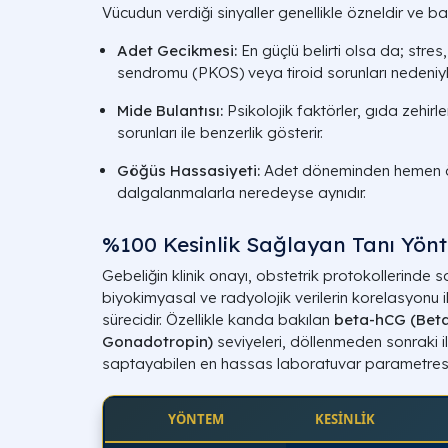
Vücudun verdiği sinyaller genellikle özneldir ve b
Adet Gecikmesi:
En güçlü belirti olsa da; stres
sendromu (PKOS) veya tiroid sorunları nedeniyl
Mide Bulantısı:
Psikolojik faktörler, gıda zehirl
sorunları ile benzerlik gösterir.
Göğüs Hassasiyeti:
Adet döneminden hemen ö
dalgalanmalarla neredeyse aynıdır.
%100 Kesinlik Sağlayan Tanı Yönt
Gebeliğin klinik onayı, obstetrik protokollerinde 
biyokimyasal ve radyolojik verilerin korelasyonu i
sürecidir. Özellikle kanda bakılan
beta-hCG
(
Bet
Gonadotropin
)
seviyeleri, döllenmeden sonraki il
saptayabilen en hassas laboratuvar parametresi
YÖNTEM
KESİNLİK