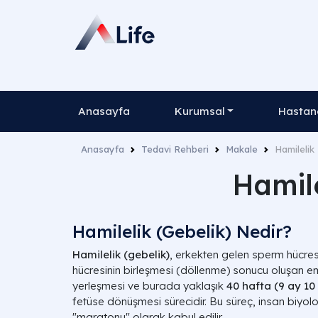
Anasayfa
Kurumsal
Hastane
Anasayfa
Tedavi Rehberi
Makale
Hamilelik 
Hamile
Hamilelik (Gebelik) Nedir?
Hamilelik (gebelik)
, erkekten gelen sperm hücres
hücresinin birleşmesi (döllenme) sonucu oluşan e
yerleşmesi ve burada yaklaşık
40 hafta (9 ay 10
fetüse dönüşmesi sürecidir. Bu süreç, insan biyolo
"maratonu" olarak kabul edilir.