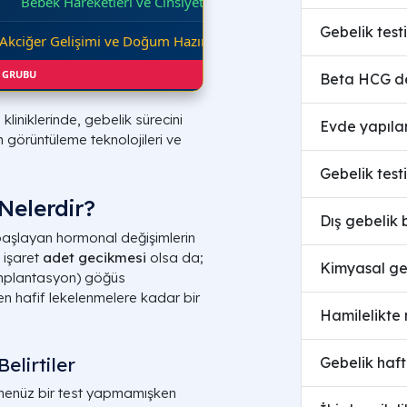
Bebek Hareketleri ve Cinsiyet
Gebelik test
Akciğer Gelişimi ve Doğum Hazırlığı
K GRUBU
Beta HCG de
liniklerinde, gebelik sürecini
Evde yapılan 
görüntüleme teknolojileri ve
Gebelik test
 Nelerdir?
Dış gebelik b
şlayan hormonal değişimlerin
 işaret
adet gecikmesi
olsa da;
Kimyasal ge
(implantasyon) göğüs
n hafif lekelenmelere kadar bir
Hamilelikte 
elirtiler
Gebelik haft
henüz bir test yapmamışken