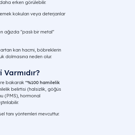
aha erken görülebilir.
yemek kokuları veya deterjanlar
 ağızda "paslı bir metal"
artan kan hacmi, böbreklerin
uk dolmasına neden olur.
ri Varmıdır?
ilere bakarak
"%100 hamilelik
ik belirtisi (halsizlik, göğüs
omu (PMS), hormonal
rılabilir.
el tanı yöntemleri mevcuttur.