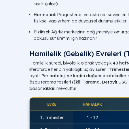
kişilik çalışır).
Hormonal:
Progesteron ve östrojen seviyeleri
fiziksel yapıyı hem de duygusal durumu etkiler.
Fiziksel:
Ağırlık merkezinin değişmesiyle omurg
dokusu süt üretimi için hazırlanır.
Hamilelik (Gebelik) Evreleri (
Hamilelik süreci, biyolojik olarak yaklaşık
40 haft
literatürde her biri yaklaşık üç ay süren
"Trimeste
ayrılır.
Perinatoloji ve kadın doğum protokolleri
özgü tarama testleri
(
İkili Tarama
,
Detaylı USG
basamakları mevcuttur.
EVRE
HAFTALAR
1. Trimester
1 - 12