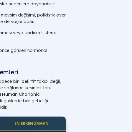
aşka nedenlere dayanabilir:
, mevsim değişimi, polikistik over
e de yaşanabilir.
enmesi veya sindirim sistemi
nce görülen hormonal
emleri
sadece bir
"belirti"
takibi değil,
le sağlanan kesin bir tanı
a Human Chorionic
k günlerde bile gebeliği
dir.
EN ERKEN ZAMAN