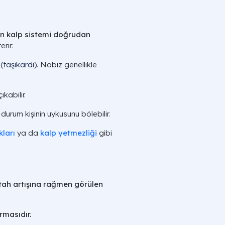
çin kalp sistemi doğrudan
erir:
(
taşikardi
). Nabız genellikle
kabilir.
 durum kişinin uykusunu bölebilir.
kları
ya da
kalp yetmezliği
gibi
ştah artışına rağmen görülen
rmasıdır.