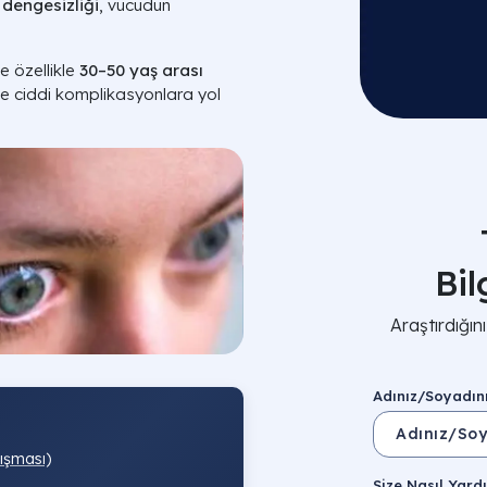
 dengesizliği
, vücudun
e özellikle
30–50 yaş arası
de ciddi komplikasyonlara yol
Bi
Araştırdığı
Adınız/Soyadın
lışması)
Size Nasıl Yardı