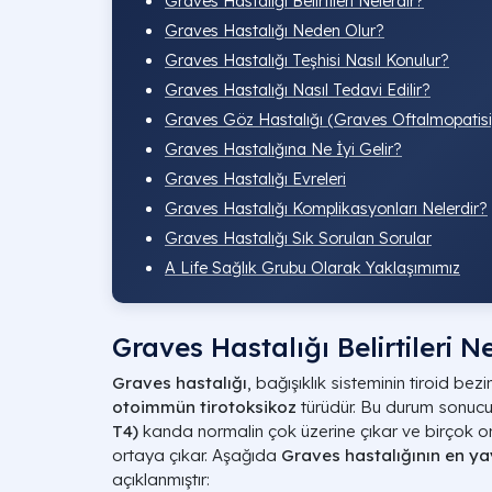
Graves Hastalığı Belirtileri Nelerdir?
Graves Hastalığı Neden Olur?
Graves Hastalığı Teşhisi Nasıl Konulur?
Graves Hastalığı Nasıl Tedavi Edilir?
Graves Göz Hastalığı (Graves Oftalmopatisi
Graves Hastalığına Ne İyi Gelir?
Graves Hastalığı Evreleri
Graves Hastalığı Komplikasyonları Nelerdir?
Graves Hastalığı Sık Sorulan Sorular
A Life Sağlık Grubu Olarak Yaklaşımımız
Graves Hastalığı Belirtileri N
Graves hastalığı
, bağışıklık sisteminin tiroid bezi
otoimmün tirotoksikoz
türüdür. Bu durum sonu
T4)
kanda normalin çok üzerine çıkar ve birçok orga
ortaya çıkar. Aşağıda
Graves hastalığının en yay
açıklanmıştır: