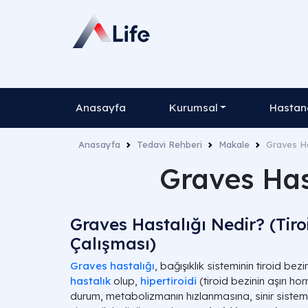
Anasayfa
Kurumsal
Hastane
Anasayfa
Tedavi Rehberi
Makale
Graves Has
Graves Hast
Graves Hastalığı Nedir? (Tiroi
Çalışması)
Graves hastalığı
, bağışıklık sisteminin tiroid bez
hastalık
olup,
hipertiroidi
(tiroid bezinin aşırı ho
durum, metabolizmanın hızlanmasına, sinir sistemi