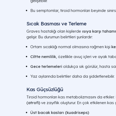
gelişebilir.
Bu semptomlar, tiroid hormonları beyinde sinirsel i
Sıcak Basması ve Terleme
Graves hastalığı olan kişilerde
ısıya karşı taham
gelişir. Bu durumun belirtileri şunlardır:
Ortam sıcaklığı normal olmasına rağmen kişi
ke
Ciltte nemlilik
, özellikle avuç içleri ve ayak tab
Gece terlemeleri
oldukça sık görülür, hasta sab
Yaz aylarında belirtiler daha da şiddetlenebilir.
Kas Güçsüzlüğü
Tiroid hormonları kas metabolizmasını da etkile
(atrofi)
ve zayıflık oluşturur. En çok etkilenen kas 
Üst bacak kasları (kuadriseps)