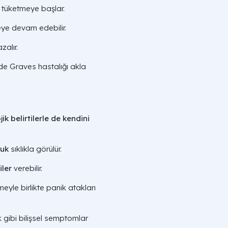
ı tüketmeye başlar.
eye devam edebilir.
zalır.
de Graves hastalığı akla
ik belirtilerle de kendini
luk
sıklıkla görülür.
iler
verebilir.
emeyle birlikte panik atakları
ık gibi bilişsel semptomlar