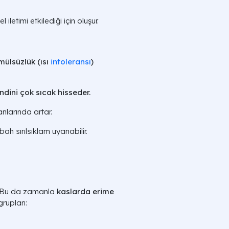
letimi etkilediği için oluşur.
mülsüzlük (ısı
intoleransı
)
ndini çok sıcak hisseder.
anlarında artar.
ah sırılsıklam uyanabilir.
r. Bu da zamanla
kaslarda erime
grupları: