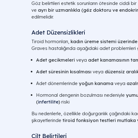
Göz belirtileri estetik sorunların ötesinde ciddi bi
ve
ayrı bir uzmanlıkla (göz doktoru ve endokrinol
edilmelidir.
Adet Düzensizlikleri
Tiroid hormonları,
kadın üreme sistemi üzerinde
Graves hastalığında aşağıdaki adet problemleri ge
Adet gecikmeleri
veya
adet kanamasının ta
Adet süresinin kısalması
veya
düzensiz aralı
Adet dönemlerinde
yoğun kanama
veya
azal
Hormonal dengenin bozulması nedeniyle
yumu
(
infertilite
)
riski
Bu nedenlerle, özellikle doğurganlık çağındaki ka
şikayetlerinde
tiroid fonksiyon testleri mutlaka 
Cilt Belirtileri