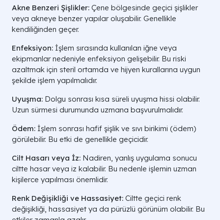
Akne Benzeri Şişlikler:
Çene bölgesinde geçici şişlikler
veya akneye benzer yapılar oluşabilir. Genellikle
kendiliğinden geçer.
Enfeksiyon:
İşlem sırasında kullanılan iğne veya
ekipmanlar nedeniyle enfeksiyon gelişebilir. Bu riski
azaltmak için steril ortamda ve hijyen kurallarına uygun
şekilde işlem yapılmalıdır.
Uyuşma:
Dolgu sonrası kısa süreli uyuşma hissi olabilir.
Uzun sürmesi durumunda uzmana başvurulmalıdır.
Ödem:
İşlem sonrası hafif şişlik ve sıvı birikimi (ödem)
görülebilir. Bu etki de genellikle geçicidir.
Cilt Hasarı veya İz:
Nadiren, yanlış uygulama sonucu
ciltte hasar veya iz kalabilir. Bu nedenle işlemin uzman
kişilerce yapılması önemlidir.
Renk Değişikliği ve Hassasiyet:
Ciltte geçici renk
değişikliği, hassasiyet ya da pürüzlü görünüm olabilir. Bu
etkiler zamanla azalır.