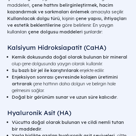
maddeleri,
çene hattını belirginleştirmek, hacim
kazandırmak ve sarkmaları önlemek
amacıyla seçilir.
Kullanılacak dolgu türü
, kişinin
çene yapısı, ihtiyaçları
ve estetik beklentilerine
göre belirlenir. En yaygın
kullanılan
çene dolgusu maddeleri
şunlardır:
Kalsiyum Hidroksiapatit (CaHA)
Kemik dokusunda doğal olarak bulunan bir mineral
olup çene dolgusunda yaygın olarak kullanılır.
Su bazlı bir jel ile karıştırılarak
enjekte edilir.
Enjeksiyon sonrası çevresinde kolajen üretimini
artırarak
çene hattının daha dolgun ve belirgin hale
gelmesini sağlar.
Doğal bir görünüm sunar ve uzun süre kalıcıdır
.
Hyaluronik Asit (HA)
Vücutta doğal olarak bulunan ve cildi nemli tutan
bir maddedir
.
Yaşla birlikte azalan hyaluronik asit seviyeleri
, ciltte