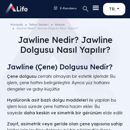
E-Randevu
TR
Anasayfa
Tedavi Rehberi
Makale
Jawline Nedir? Jawline Dolgusu Nasıl Yapılır?
Jawline Nedir? Jawline
Dolgusu Nasıl Yapılır?
Jawline (Çene) Dolgusu Nedir?
Çene dolgusu
cerrahi olmayan bir estetik işlemdir. Bu
işlem, çene hattını belirginleştirir. Ayrıca yüz hatlarını
dengeler ve gıdıyı küçültür.
Hyalüronik asit bazlı dolgu maddeleri
ile yapılan bu
işlem kısa sürede çene hattına hacim ekler. Bu
sayede
daha keskin ve simetrik bir görünüm
elde edilir.
Zayıf, asimetrik veya geride olan çene yapısına sahip