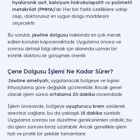
hyalüronik asit
,
kalsiyum hidroksiapatit
ve
polimetil
metakrilat (PMMA)
'dır. Her biri farklı özelliklere sahip
olup, doktorunuz en uygun dolgu maddesini
seçecektir.
Bu sorular,
jawline dolgusu
hakkında en çok merak
edilen konuları kapsamaktadır. Uygulama öncesi ve
sonrası detaylı bilgi almak için alanında uzman bir
estetik doktoru ile görüşmek önerilir.
Çene Dolgusu İşlemi Ne Kadar Sürer?
Jawline ameliyatı
, uygulanacak bölgeye ve kişinin
ihtiyaçlarına göre değişiklik gösterebilir. Ancak genel
olarak işlem süresi
ortalama 20 dakika
civarındadır.
İşlem öncesinde, bölgeye
uyuşturucu krem
sürülerek
anestezi sağlanır, bu da yaklaşık
15 dakika
sürebilir.
Uygulama sonrası ise düzeltme gereksinimleri olabilir, bu
da işlem süresini biraz uzatabilir. Ancak genellikle işlem
hızlı ve pratik bir şekilde tamamlanır.