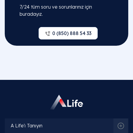
7/24 tüm soru ve sorunlarınız için
buradayız.
0 (850) 888 54 33
Sıkça Sorulan Sorular
Medikal estetik literatüründe jawline nedir ve
kelime anlamı ne demek olarak tanımlanır?
Jawline nedir
veya Türkçe karşılığıyla
jawline ne
demek
? Kulak altından çene ucuna kadar uzanan
alt çene kemiğinin oluşturduğu belirgin hat ve hat
A Life'ı Tanıyın
çizgisine verilen isimdir. Bu hat çizgisi, yüzün alt üç