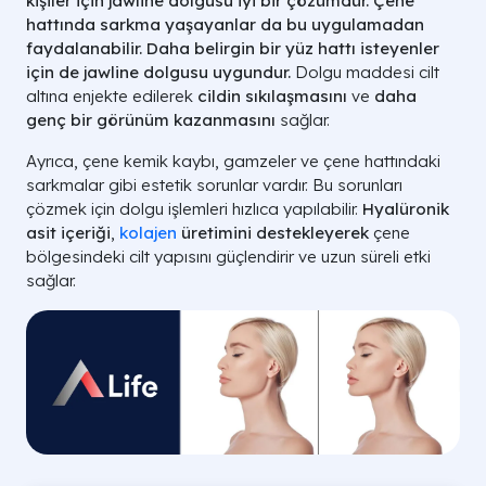
kişiler için jawline dolgusu iyi bir çözümdür. Çene
hattında sarkma yaşayanlar da bu uygulamadan
faydalanabilir. Daha belirgin bir yüz hattı isteyenler
için de jawline dolgusu uygundur.
Dolgu maddesi cilt
altına enjekte edilerek
cildin sıkılaşmasını
ve
daha
genç bir görünüm kazanmasını
sağlar.
Ayrıca, çene kemik kaybı, gamzeler ve çene hattındaki
sarkmalar gibi estetik sorunlar vardır. Bu sorunları
çözmek için dolgu işlemleri hızlıca yapılabilir.
Hyalüronik
asit içeriği
,
kolajen
üretimini destekleyerek
çene
bölgesindeki cilt yapısını güçlendirir ve uzun süreli etki
sağlar.