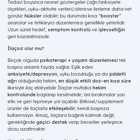
Tedavi boyunca nesnel göstergeler (ağrı/anksiyete
ölçekleri, uyku–aktivite verileri) izlenirse ilerleme daha net
görülür.
Nüksler
olabilir; bu durumda kısa “
booster
”
seanslar ve tetikleyici düzenlemesi genellikle yeterlidir.
Uzun süreli hedef,
semptom kontrolü
ve
işlevselliğin
geri kazanılmasıdır.
İlaçsız olur mu?
Birçok olguda
psikoterapi + yaşam düzenlemesi
tek
başına anlamlı fayda sağlar. Eşlik eden
anksiyete/depresyon
, uyku bozukluğu ya da
şiddetli
ağrı
olduğunda hekim,
en düşük etkili doz–en kısa süre
ilkesiyle ilaç ekleyebilir. İlaçlar mutlaka
hekim
kontrolünde
başlanıp kesilmelidir; ani bırakmalar yan
etki ve geri tepmeye yol açabilir. Bitkisel/supplement
ürünler de ilaçlarla
etkileşebilir
; kendi başınıza
kullanmayın. Amaç, ilaçlara bağımlı kalmak değil;
gerektiğinde
geçici destek
verip beceriler yerleşince
dozu azaltmaktır.