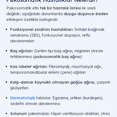
Psikosomatik etki
tek bir hastalık listesi
ile sınırlı
değildir; aşağıdaki durumlarda
duygu-düşünce–beden
etkileşimi özellikle belirgindir:
Fonksiyonel sindirim hastalıkları:
İrritabl bağırsak
sendromu
(IBS), fonksiyonel dispepsi,
reflü
alevlenmeleri
Baş ağrıları:
Gerilim tipi
baş ağrısı
,
migrenin
stresle
tetiklenmesi (
psikosomatik baş ağrısı
)
Kas-iskelet ağrıları:
Fibromiyalji
, miyofasiyal ağrı,
temporomandibular eklem (çene) ağrıları
Kalp-damar kaynaklı olmayan
göğüs ağrısı
, çarpıntı
şikâyetleri
Dermatolojik
tablolar:
Egzama
,
ürtiker (kurdeşen)
,
sedefin stresle alevlenmesi
Solunum
yakınmaları: Hiper-ventilasyon atakları, stres