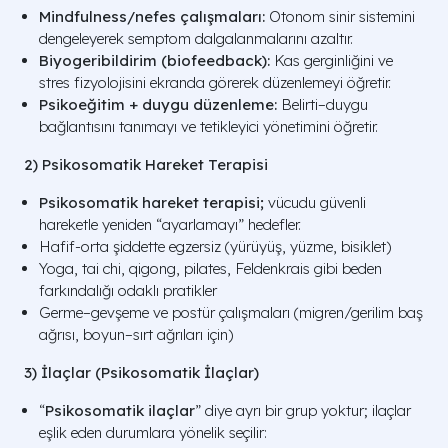
Mindfulness/nefes çalışmaları:
Otonom sinir sistemini
dengeleyerek semptom dalgalanmalarını azaltır.
Biyogeribildirim (biofeedback):
Kas gerginliğini ve
stres fizyolojisini ekranda görerek düzenlemeyi öğretir.
Psikoeğitim + duygu düzenleme:
Belirti–duygu
bağlantısını tanımayı ve tetikleyici yönetimini öğretir.
2) Psikosomatik Hareket Terapisi
Psikosomatik hareket terapisi;
vücudu güvenli
hareketle yeniden “ayarlamayı” hedefler.
Hafif-orta şiddette egzersiz (yürüyüş, yüzme, bisiklet)
Yoga, tai chi, qigong, pilates, Feldenkrais gibi beden
farkındalığı odaklı pratikler
Germe–gevşeme ve postür çalışmaları (migren/gerilim baş
ağrısı, boyun–sırt ağrıları için)
3) İlaçlar (Psikosomatik İlaçlar)
“
Psikosomatik ilaçlar
” diye ayrı bir grup yoktur; ilaçlar
eşlik eden durumlara yönelik seçilir: