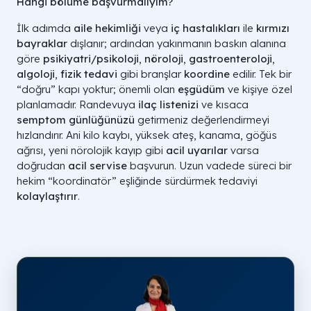
Hangi bölüme başvurmalıyım?
İlk adımda
aile hekimliği
veya
iç hastalıkları
ile
kırmızı
bayraklar
dışlanır; ardından yakınmanın baskın alanına
göre
psikiyatri/psikoloji
,
nöroloji
,
gastroenteroloji
,
algoloji
,
fizik tedavi
gibi branşlar
koordine
edilir. Tek bir
“doğru” kapı yoktur; önemli olan
eşgüdüm
ve kişiye özel
planlamadır. Randevuya
ilaç listenizi
ve kısaca
semptom günlüğünüzü
getirmeniz değerlendirmeyi
hızlandırır. Ani kilo kaybı, yüksek ateş, kanama, göğüs
ağrısı, yeni nörolojik kayıp gibi
acil uyarılar
varsa
doğrudan
acil servise
başvurun. Uzun vadede süreci bir
hekim “koordinatör” eşliğinde sürdürmek tedaviyi
kolaylaştırır
.