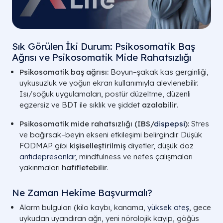
Sık Görülen İki Durum: Psikosomatik Baş
Ağrısı ve Psikosomatik Mide Rahatsızlığı
Psikosomatik baş ağrısı:
Boyun–şakak kas gerginliği,
uykusuzluk ve yoğun ekran kullanımıyla alevlenebilir.
Isı/soğuk uygulamaları, postür düzeltme, düzenli
egzersiz ve BDT ile sıklık ve şiddet
azalabilir
.
Psikosomatik mide rahatsızlığı (IBS/
dispepsi
):
Stres
ve bağırsak–beyin ekseni etkileşimi belirgindir. Düşük
FODMAP gibi
kişiselleştirilmiş
diyetler, düşük doz
antidepresanlar
, mindfulness ve nefes çalışmaları
yakınmaları
hafifletebilir
.
Ne Zaman Hekime Başvurmalı?
Alarm bulguları (kilo kaybı, kanama,
yüksek ateş
, gece
uykudan uyandıran ağrı, yeni nörolojik kayıp, göğüs