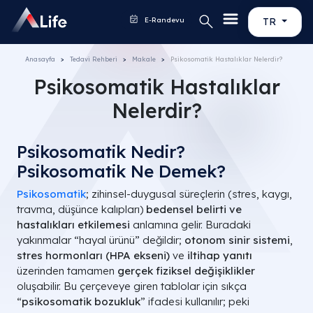
E-Randevu
TR
Anasayfa
Tedavi Rehberi
Makale
Psikosomatik Hastalıklar Nelerdir?
Psikosomatik Hastalıklar
Nelerdir?
Psikosomatik Nedir?
Psikosomatik Ne Demek?
Psikosomatik
; zihinsel-duygusal süreçlerin (stres, kaygı,
travma, düşünce kalıpları)
bedensel belirti ve
hastalıkları etkilemesi
anlamına gelir. Buradaki
yakınmalar “hayal ürünü” değildir;
otonom sinir sistemi
,
stres hormonları (HPA ekseni)
ve
iltihap yanıtı
üzerinden tamamen
gerçek fiziksel değişiklikler
oluşabilir. Bu çerçeveye giren tablolar için sıkça
“
psikosomatik bozukluk
” ifadesi kullanılır; peki