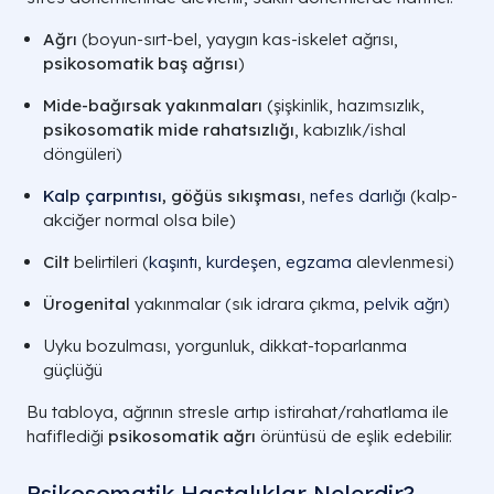
Ağrı
(boyun-sırt-bel, yaygın kas-iskelet ağrısı,
psikosomatik baş ağrısı
)
Mide-bağırsak yakınmaları
(şişkinlik, hazımsızlık,
psikosomatik mide rahatsızlığı
, kabızlık/ishal
döngüleri)
Kalp çarpıntısı
, göğüs sıkışması
,
nefes darlığı
(kalp-
akciğer normal olsa bile)
Cilt
belirtileri (
kaşıntı
,
kurdeşen
,
egzama
alevlenmesi)
Ürogenital
yakınmalar (sık idrara çıkma,
pelvik ağrı
)
Uyku bozulması, yorgunluk, dikkat-toparlanma
güçlüğü
Bu tabloya, ağrının stresle artıp istirahat/rahatlama ile
hafiflediği
psikosomatik ağrı
örüntüsü de eşlik edebilir.
Psikosomatik Hastalıklar Nelerdir?