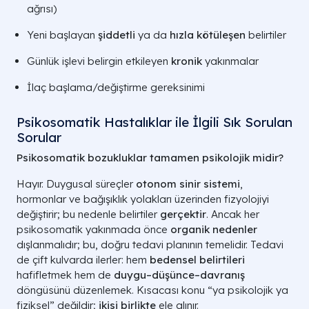
ağrısı)
Yeni başlayan
şiddetli
ya da
hızla kötüleşen
belirtiler
Günlük işlevi belirgin etkileyen
kronik
yakınmalar
İlaç başlama/değiştirme gereksinimi
Psikosomatik Hastalıklar ile İlgili Sık Sorulan
Sorular
Psikosomatik bozukluklar tamamen psikolojik midir?
Hayır. Duygusal süreçler
otonom sinir sistemi
,
hormonlar ve bağışıklık yolakları üzerinden fizyolojiyi
değiştirir; bu nedenle belirtiler
gerçektir
. Ancak her
psikosomatik yakınmada önce
organik nedenler
dışlanmalıdır; bu, doğru tedavi planının temelidir. Tedavi
de çift kulvarda ilerler: hem
bedensel belirtileri
hafifletmek hem de
duygu–düşünce–davranış
döngüsünü düzenlemek. Kısacası konu “ya psikolojik ya
fiziksel” değildir;
ikisi birlikte
ele alınır.