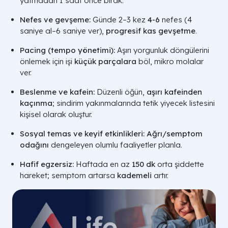
yatmadan 1 saat önce bırak.
Nefes ve gevşeme:
Günde 2–3 kez
4-6
nefes (4
saniye al–6 saniye ver),
progresif kas gevşetme
.
Pacing (tempo yönetimi):
Aşırı yorgunluk döngülerini
önlemek için işi
küçük parçalara
böl, mikro molalar
ver.
Beslenme ve kafein:
Düzenli öğün,
aşırı kafeinden
kaçınma
; sindirim yakınmalarında tetik yiyecek listesini
kişisel olarak oluştur.
Sosyal temas ve keyif etkinlikleri:
Ağrı/semptom
odağını
dengeleyen olumlu faaliyetler planla.
Hafif egzersiz:
Haftada en az
150 dk
orta şiddette
hareket; semptom artarsa
kademeli
artır.