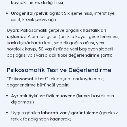
kaynaklı nefes darlığı hissi
Ürogenital/pelvik
ağrılar: Sık işeme hissi, interstisyel
sistit, kronik pelvik ağrı
Uyarı:
Psikosomatik çerçeve
organik hastalıkları
dışlamaz
. Alarm bulguları (ani kilo kaybı, gece terlemesi,
kanlı dışkı/idrarda kan, şiddetli göğüs ağrısı, yeni
nörolojik kayıp, 50 yaş üstünde yeni başlayan şiddetli
baş ağrısı vb.) varsa
acil tıbbi değerlendirme
şarttır.
Psikosomatik Test ve Değerlendirme
“
Psikosomatik test
” tek başına tanı koydurmaz;
değerlendirme
bütüncül
yapılır:
Ayrıntılı öykü ve fizik muayene
(kırmızı bayrakların
dışlanması)
Uygun görülen
laboratuvar / görüntüleme
(gereksiz
tetkik fazlalığından kaçınarak)