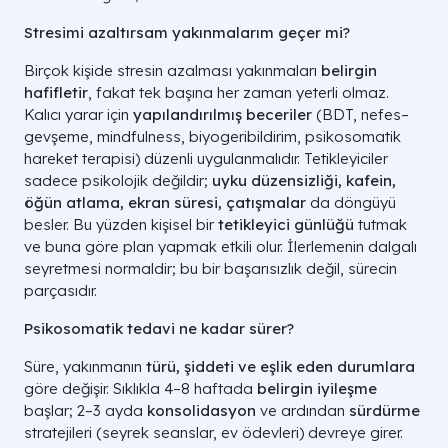
Stresimi azaltırsam yakınmalarım geçer mi?
Birçok kişide stresin azalması yakınmaları
belirgin
hafifletir
, fakat tek başına her zaman yeterli olmaz.
Kalıcı yarar için
yapılandırılmış beceriler
(BDT, nefes–
gevşeme, mindfulness, biyogeribildirim, psikosomatik
hareket terapisi) düzenli uygulanmalıdır. Tetikleyiciler
sadece psikolojik değildir;
uyku düzensizliği, kafein,
öğün atlama, ekran süresi, çatışmalar
da döngüyü
besler. Bu yüzden kişisel bir
tetikleyici günlüğü
tutmak
ve buna göre plan yapmak etkili olur. İlerlemenin dalgalı
seyretmesi normaldir; bu bir başarısızlık değil, sürecin
parçasıdır.
Psikosomatik tedavi ne kadar sürer?
Süre, yakınmanın
türü, şiddeti ve eşlik eden durumlara
göre değişir. Sıklıkla 4–8 haftada
belirgin iyileşme
başlar; 2–3 ayda
konsolidasyon
ve ardından
sürdürme
stratejileri (seyrek seanslar, ev ödevleri) devreye girer.