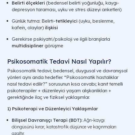
Belirti ölçekleri
(bedensel belirti yoğunluğu, kaygı-
depresyon taraması, uyku ve stres düzeyi anketleri)
Günlük tutma: Belirti–
tetikleyici
(uyku, beslenme,
kafein, olaylar)
ilişkisi
Gerekirse psikiyatri/psikoloji ve ilgili branşlarla
multidisipliner
görüşme
Psikosomatik Tedavi Nasıl Yapılır?
Psikosomatik tedavi; bedensel, duygusal ve davranışsal
yönleri aynı anda hedefler. “Psikosomatik hastalıklar
nasıl tedavi edilir?” sorusunun kısa cevabı; kanıt temelli
psikoterapiler + düzenleyici yaşam alışkanlıkları +
gerektiğinde ilaç ve fiziksel yaklaşımlar.
1) Psikoterapi ve Düzenleyici Yaklaşımlar
Bilişsel Davranışçı Terapi (BDT):
Ağrı-kaygı
döngüsünü kırar, katastrofik düşünce ve kaçınmaları
azaltır.