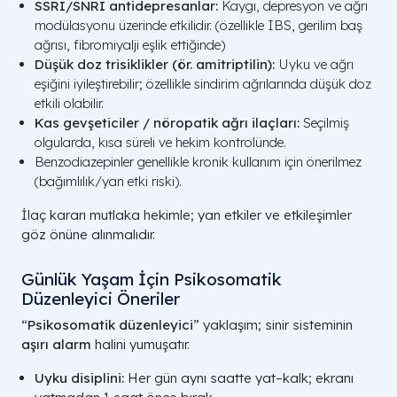
SSRI/SNRI antidepresanlar:
Kaygı, depresyon ve ağrı
modülasyonu üzerinde etkilidir. (özellikle IBS, gerilim baş
ağrısı, fibromiyalji eşlik ettiğinde)
Düşük doz trisiklikler (ör. amitriptilin):
Uyku ve ağrı
eşiğini iyileştirebilir; özellikle sindirim ağrılarında düşük doz
etkili olabilir.
Kas gevşeticiler / nöropatik ağrı ilaçları:
Seçilmiş
olgularda, kısa süreli ve hekim kontrolünde.
Benzodiazepinler genellikle kronik kullanım için önerilmez
(bağımlılık/yan etki riski).
İlaç kararı mutlaka hekimle; yan etkiler ve etkileşimler
göz önüne alınmalıdır.
Günlük Yaşam İçin Psikosomatik
Düzenleyici Öneriler
“
Psikosomatik düzenleyici
” yaklaşım; sinir sisteminin
aşırı alarm
halini yumuşatır.
Uyku disiplini:
Her gün aynı saatte yat–kalk; ekranı