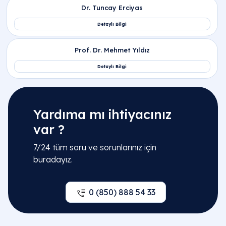
İlgili Bölümler
Yardıma mı ihtiyacınız
var ?
Acil Servis
7/24 tüm soru ve sorunlarınız için
buradayız.
İç Hastalıkları (Dahiliye)
Tıbbi Mikrobiyoloji ve Biyokimya
0 (850) 888 54 33