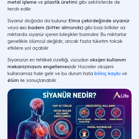
metal işleme
ve
plastik üretimi
gibi sektörlerde de
tercih edilir.
Siyanür doğada da bulunur.
Elma çekirdeğinde siyanür
veya
acı badem (bitter almonds)
gibi bazı bitkiler az
miktarda siyanür içeren bileşikler barındırır. Bu miktarlar
genellikle ölümcül değildir, ancak fazla tüketim toksik
etkilere yol açabilir.
Siyanürün en tehlikeli özelliği, vücudun
oksijen kullanım
mekanizmasını engellemesi
dir. Hücreler oksijeni
kullanamaz hale gelir ve bu durum hızla
bilinç kaybı
ve
ölüm
ile sonuçlanabilir.