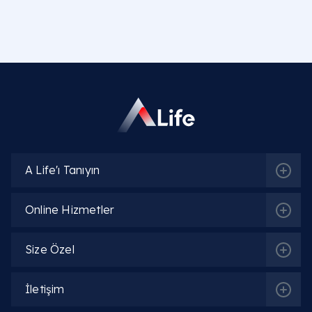
İlgili Hekimler
Uzm. Dr. Güven Tunç
Detaylı Bilgi
Uzm. Dr. Shafa Huseynova
A Life'ı Tanıyın
Detaylı Bilgi
Online Hizmetler
Uzm. Dr. Nihal Turan
Detaylı Bilgi
Size Özel
İletişim
Uzm. Dr. Fatih Sümer