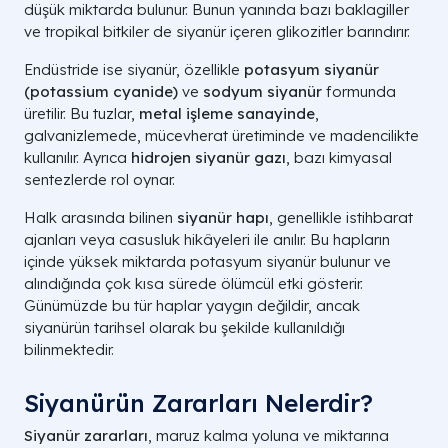
düşük miktarda bulunur. Bunun yanında bazı baklagiller
ve tropikal bitkiler de siyanür içeren glikozitler barındırır.
Endüstride ise siyanür, özellikle
potasyum siyanür
(potassium cyanide)
ve
sodyum siyanür
formunda
üretilir. Bu tuzlar,
metal işleme sanayinde
,
galvanizlemede, mücevherat üretiminde ve madencilikte
kullanılır. Ayrıca
hidrojen siyanür gazı
, bazı kimyasal
sentezlerde rol oynar.
Halk arasında bilinen
siyanür hapı
, genellikle istihbarat
ajanları veya casusluk hikâyeleri ile anılır. Bu hapların
içinde yüksek miktarda potasyum siyanür bulunur ve
alındığında çok kısa sürede ölümcül etki gösterir.
Günümüzde bu tür haplar yaygın değildir, ancak
siyanürün tarihsel olarak bu şekilde kullanıldığı
bilinmektedir.
Siyanürün Zararları Nelerdir?
Siyanür zararları
, maruz kalma yoluna ve miktarına