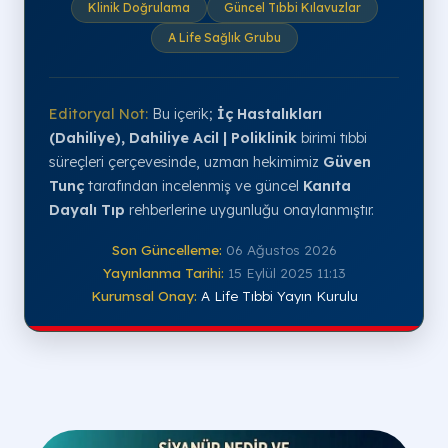
Klinik Doğrulama
Güncel Tıbbi Kılavuzlar
A Life Sağlık Grubu
Editoryal Not:
Bu içerik;
İç Hastalıkları
(Dahiliye), Dahiliye Acil | Poliklinik
birimi tıbbi
süreçleri çerçevesinde, uzman hekimimiz
Güven
Tunç
tarafından incelenmiş ve güncel
Kanıta
Dayalı Tıp
rehberlerine uygunluğu onaylanmıştır.
Son Güncelleme:
06 Ağustos 2026
Yayınlanma Tarihi:
15 Eylül 2025 11:13
Kurumsal Onay:
A Life Tıbbi Yayın Kurulu