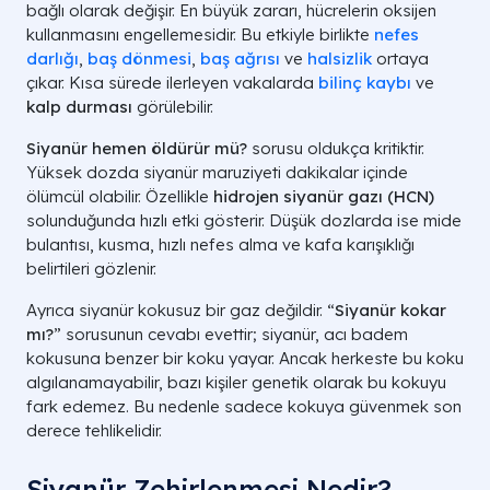
bağlı olarak değişir. En büyük zararı, hücrelerin oksijen
kullanmasını engellemesidir. Bu etkiyle birlikte
nefes
darlığı
,
baş dönmesi
,
baş ağrısı
ve
halsizlik
ortaya
çıkar. Kısa sürede ilerleyen vakalarda
bilinç kaybı
ve
kalp durması
görülebilir.
Siyanür hemen öldürür mü?
sorusu oldukça kritiktir.
Yüksek dozda siyanür maruziyeti dakikalar içinde
ölümcül olabilir. Özellikle
hidrojen siyanür gazı (HCN)
solunduğunda hızlı etki gösterir. Düşük dozlarda ise mide
bulantısı, kusma, hızlı nefes alma ve kafa karışıklığı
belirtileri gözlenir.
Ayrıca siyanür kokusuz bir gaz değildir. “
Siyanür kokar
mı?
” sorusunun cevabı evettir; siyanür, acı badem
kokusuna benzer bir koku yayar. Ancak herkeste bu koku
algılanamayabilir, bazı kişiler genetik olarak bu kokuyu
fark edemez. Bu nedenle sadece kokuya güvenmek son
derece tehlikelidir.
Siyanür Zehirlenmesi Nedir?