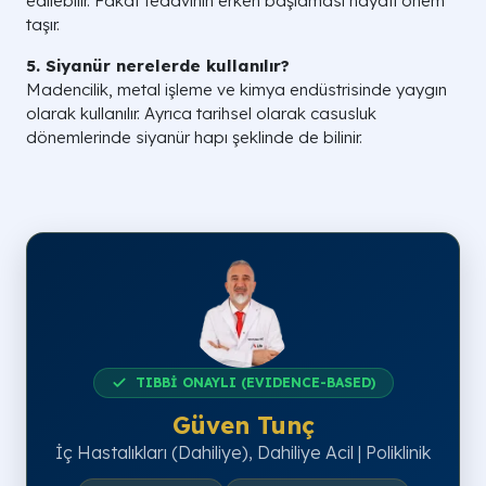
edilebilir. Fakat tedavinin erken başlaması hayati önem
taşır.
5. Siyanür nerelerde kullanılır?
Madencilik, metal işleme ve kimya endüstrisinde yaygın
olarak kullanılır. Ayrıca tarihsel olarak casusluk
dönemlerinde siyanür hapı şeklinde de bilinir.
TIBBİ ONAYLI (EVIDENCE-BASED)
Güven Tunç
İç Hastalıkları (Dahiliye), Dahiliye Acil | Poliklinik