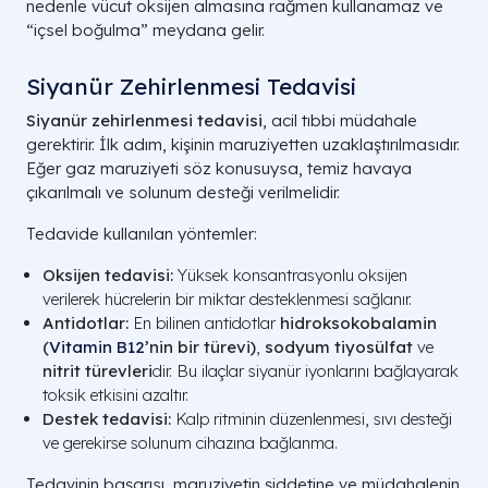
nedenle vücut oksijen almasına rağmen kullanamaz ve
“içsel boğulma” meydana gelir.
Siyanür Zehirlenmesi Tedavisi
Siyanür zehirlenmesi tedavisi
, acil tıbbi müdahale
gerektirir. İlk adım, kişinin maruziyetten uzaklaştırılmasıdır.
Eğer gaz maruziyeti söz konusuysa, temiz havaya
çıkarılmalı ve solunum desteği verilmelidir.
Tedavide kullanılan yöntemler:
Oksijen tedavisi:
Yüksek konsantrasyonlu oksijen
verilerek hücrelerin bir miktar desteklenmesi sağlanır.
Antidotlar:
En bilinen antidotlar
hidroksokobalamin
(
Vitamin B12
’nin bir türevi)
,
sodyum tiyosülfat
ve
nitrit türevleri
dir. Bu ilaçlar siyanür iyonlarını bağlayarak
toksik etkisini azaltır.
Destek tedavisi:
Kalp ritminin düzenlenmesi, sıvı desteği
ve gerekirse solunum cihazına bağlanma.
Tedavinin başarısı, maruziyetin şiddetine ve müdahalenin