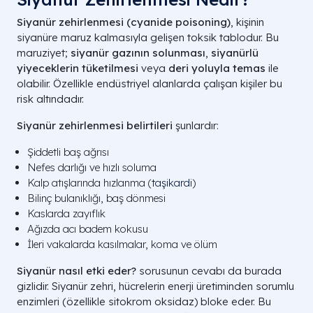
Siyanür zehirlenmesi (cyanide poisoning)
, kişinin
siyanüre maruz kalmasıyla gelişen toksik tablodur. Bu
maruziyet;
siyanür gazının solunması
,
siyanürlü
yiyeceklerin tüketilmesi
veya
deri yoluyla temas
ile
olabilir. Özellikle endüstriyel alanlarda çalışan kişiler bu
risk altındadır.
Siyanür zehirlenmesi belirtileri
şunlardır:
Şiddetli baş ağrısı
Nefes darlığı ve hızlı soluma
Kalp atışlarında hızlanma (
taşikardi
)
Bilinç bulanıklığı, baş dönmesi
Kaslarda zayıflık
Ağızda acı badem kokusu
İleri vakalarda kasılmalar, koma ve ölüm
Siyanür nasıl etki eder?
sorusunun cevabı da burada
gizlidir. Siyanür zehri, hücrelerin enerji üretiminden sorumlu
enzimleri (özellikle sitokrom oksidaz) bloke eder. Bu