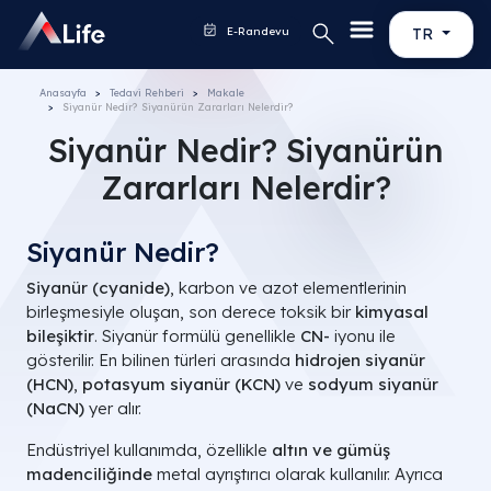
E-Randevu
TR
Anasayfa
Tedavi Rehberi
Makale
Siyanür Nedir? Siyanürün Zararları Nelerdir?
Siyanür Nedir? Siyanürün
Zararları Nelerdir?
Siyanür Nedir?
Siyanür (cyanide)
, karbon ve azot elementlerinin
birleşmesiyle oluşan, son derece toksik bir
kimyasal
bileşiktir
. Siyanür formülü genellikle
CN-
iyonu ile
gösterilir. En bilinen türleri arasında
hidrojen siyanür
(HCN)
,
potasyum siyanür (KCN)
ve
sodyum siyanür
(NaCN)
yer alır.
Endüstriyel kullanımda, özellikle
altın ve gümüş
madenciliğinde
metal ayrıştırıcı olarak kullanılır. Ayrıca