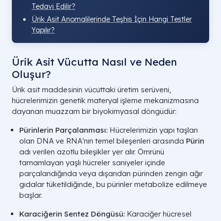
Tedavi Edilir?
Ürik Asit Anomalilerinde Teşhis İçin Hangi Testler
Yapılır?
Ürik Asit Vücutta Nasıl ve Neden
Oluşur?
Ürik asit maddesinin vücuttaki üretim serüveni,
hücrelerimizin genetik materyal işleme mekanizmasına
dayanan muazzam bir biyokimyasal döngüdür:
Pürinlerin Parçalanması:
Hücrelerimizin yapı taşları
olan DNA ve RNA'nın temel bileşenleri arasında
Pürin
adı verilen azotlu bileşikler yer alır. Ömrünü
tamamlayan yaşlı hücreler saniyeler içinde
parçalandığında veya dışarıdan pürinden zengin ağır
gıdalar tüketildiğinde, bu pürinler metabolize edilmeye
başlar.
Karaciğerin Sentez Döngüsü:
Karaciğer hücresel