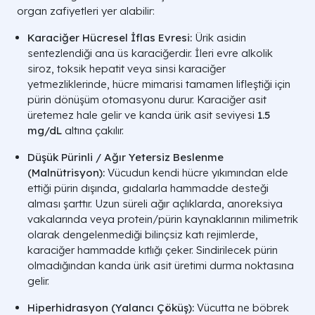
organ zafiyetleri yer alabilir:
Karaciğer Hücresel İflas Evresi:
Ürik asidin
sentezlendiği ana üs karaciğerdir. İleri evre alkolik
siroz, toksik hepatit veya sinsi karaciğer
yetmezliklerinde, hücre mimarisi tamamen lifleştiği için
pürin dönüşüm otomasyonu durur. Karaciğer asit
üretemez hale gelir ve kanda ürik asit seviyesi
1.5
mg/dL
altına çakılır.
Düşük Pürinli / Ağır Yetersiz Beslenme
(
Malnütrisyon
):
Vücudun kendi hücre yıkımından elde
ettiği pürin dışında, gıdalarla hammadde desteği
alması şarttır. Uzun süreli ağır açlıklarda, anoreksiya
vakalarında veya protein/pürin kaynaklarının milimetrik
olarak dengelenmediği bilinçsiz katı rejimlerde,
karaciğer hammadde kıtlığı çeker. Sindirilecek pürin
olmadığından kanda ürik asit üretimi durma noktasına
gelir.
Hiperhidrasyon (Yalancı Çöküş):
Vücutta ne böbrek