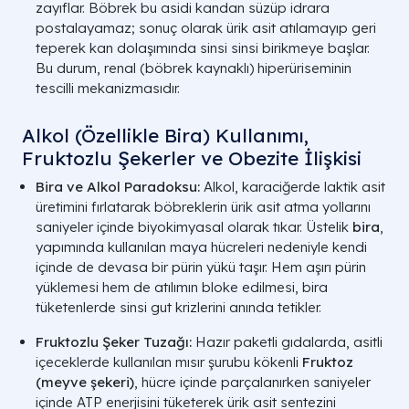
zayıflar. Böbrek bu asidi kandan süzüp idrara
postalayamaz; sonuç olarak ürik asit atılamayıp geri
teperek kan dolaşımında sinsi sinsi birikmeye başlar.
Bu durum, renal (böbrek kaynaklı) hiperüriseminin
tescilli mekanizmasıdır.
Durum
Seviye (mg/dL)
Alkol (Özellikle Bira) Kullanımı,
Fruktozlu Şekerler ve Obezite İlişkisi
Erkek (Normal)
3.4 - 7.0
Bira ve Alkol Paradoksu:
Alkol, karaciğerde laktik asit
Kadın (Normal)
2.4 - 6.0
üretimini fırlatarak böbreklerin ürik asit atma yollarını
saniyeler içinde biyokimyasal olarak tıkar. Üstelik
bira
,
yapımında kullanılan maya hücreleri nedeniyle kendi
Hiperürisemi
7.1 - 9.0
içinde de devasa bir pürin yükü taşır. Hem aşırı pürin
yüklemesi hem de atılımın bloke edilmesi, bira
Yüksek Risk
9.0 ve Üstü
tüketenlerde sinsi gut krizlerini anında tetikler.
A LIFE SAĞLIK GRUBU
Fruktozlu Şeker Tuzağı:
Hazır paketli gıdalarda, asitli
içeceklerde kullanılan mısır şurubu kökenli
Fruktoz
(meyve şekeri)
, hücre içinde parçalanırken saniyeler
içinde ATP enerjisini tüketerek ürik asit sentezini