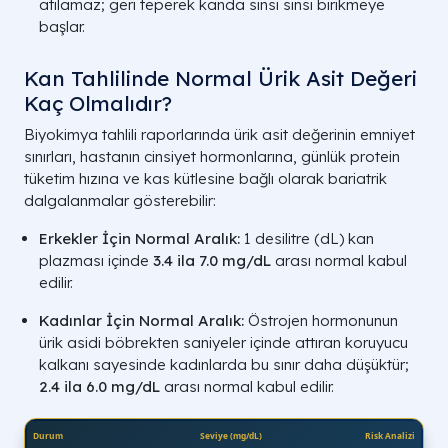
atılamaz; geri teperek kanda sinsi sinsi birikmeye
başlar.
Kan Tahlilinde Normal Ürik Asit Değeri
Kaç Olmalıdır?
Biyokimya tahlili raporlarında ürik asit değerinin emniyet
sınırları, hastanın cinsiyet hormonlarına, günlük protein
tüketim hızına ve kas kütlesine bağlı olarak bariatrik
dalgalanmalar gösterebilir:
Erkekler İçin Normal Aralık:
1 desilitre (
dL
) kan
plazması içinde
3.4 ila 7.0 mg/dL
arası normal kabul
edilir.
Kadınlar İçin Normal Aralık:
Östrojen hormonunun
ürik asidi böbrekten saniyeler içinde attıran koruyucu
kalkanı sayesinde kadınlarda bu sınır daha düşüktür;
2.4 ila 6.0 mg/dL
arası normal kabul edilir.