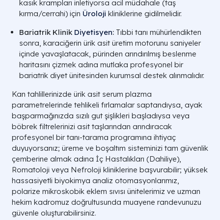
kasık krampları inletiyorsa acil müdahale (taş
kırma/cerrahi) için
Üroloji
kliniklerine gidilmelidir.
Bariatrik Klinik
Diyetisyen
:
Tıbbi tanı mühürlendikten
sonra, karaciğerin ürik asit üretim motorunu saniyeler
içinde yavaşlatacak, pürinden arındırılmış beslenme
haritasını çizmek adına mutlaka profesyonel bir
bariatrik diyet ünitesinden kurumsal destek alınmalıdır.
Kan tahlillerinizde ürik asit serum plazma
parametrelerinde tehlikeli fırlamalar saptandıysa, ayak
başparmağınızda sızılı gut şişlikleri başladıysa veya
böbrek filtrelerinizi asit taşlarından arındıracak
profesyonel bir tanı-tarama programına ihtiyaç
duyuyorsanız; üreme ve boşaltım sisteminizi tam güvenlik
çemberine almak adına İç Hastalıkları (Dahiliye),
Romatoloji veya Nefroloji kliniklerine başvurabilir; yüksek
hassasiyetli biyokimya analiz otomasyonlarımız,
polarize mikroskobik eklem sıvısı ünitelerimiz ve uzman
hekim kadromuz doğrultusunda muayene randevunuzu
güvenle oluşturabilirsiniz.