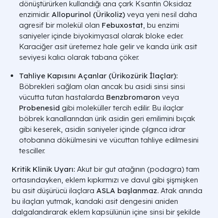
dönüştürürken kullandığı ana çark
Ksantin Oksidaz
enzimidir.
Allopurinol (
Ürikoliz
)
veya yeni nesil daha
agresif bir molekül olan
Febuxostat
, bu enzimi
saniyeler içinde biyokimyasal olarak bloke eder.
Karaciğer asit üretemez hale gelir ve kanda ürik asit
seviyesi kalıcı olarak tabana çöker.
Tahliye Kapısını Açanlar (Ürikozürik İlaçlar):
Böbrekleri sağlam olan ancak bu asidi sinsi sinsi
vücutta tutan hastalarda
Benzbromaron
veya
Probenesid
gibi moleküller tercih edilir. Bu ilaçlar
böbrek kanallarından ürik asidin geri emilimini bıçak
gibi keserek, asidin saniyeler içinde çılgınca idrar
otobanına dökülmesini ve vücuttan tahliye edilmesini
tesciller.
Kritik Klinik Uyarı:
Akut bir gut atağının (podagra) tam
ortasındayken, eklem kıpkırmızı ve davul gibi şişmişken
bu asit düşürücü ilaçlara
ASLA başlanmaz.
Atak anında
bu ilaçları yutmak, kandaki asit dengesini aniden
dalgalandırarak eklem kapsülünün içine sinsi bir şekilde