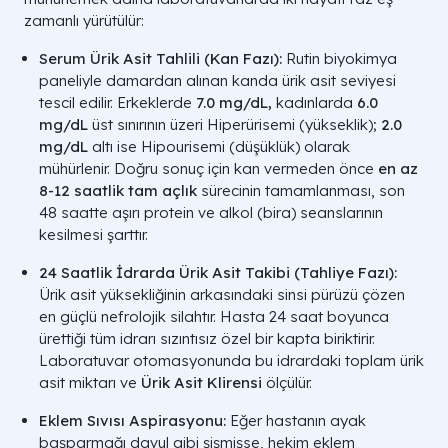
zamanlı yürütülür:
Serum Ürik Asit Tahlili (Kan Fazı):
Rutin biyokimya
paneliyle damardan alınan kanda ürik asit seviyesi
tescil edilir. Erkeklerde
7.0 mg/dL
,
kadınlarda
6.0
mg/dL
üst sınırının üzeri
Hiperürisemi
(yükseklik);
2.0
mg/dL
altı ise
Hipourisemi
(düşüklük) olarak
mühürlenir. Doğru sonuç için kan vermeden önce
en az
8-12 saatlik tam açlık
sürecinin tamamlanması, son
48 saatte aşırı protein ve alkol (bira) seanslarının
kesilmesi şarttır.
24 Saatlik İdrarda Ürik Asit Takibi (Tahliye Fazı):
Ürik asit yüksekliğinin arkasındaki sinsi pürüzü çözen
en güçlü nefrolojik silahtır. Hasta 24 saat boyunca
ürettiği tüm idrarı sızıntısız özel bir kapta biriktirir.
Laboratuvar otomasyonunda bu idrardaki toplam ürik
asit miktarı ve
Ürik Asit Klirensi
ölçülür.
Eklem Sıvısı Aspirasyonu:
Eğer hastanın ayak
başparmağı davul gibi şişmişse, hekim eklem