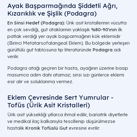
Ayak Başparmağında Şiddetli Ağrı,
Kızarıklık ve Şişlik (Podagra)
En Sinsi Hedef (Podagra):
Ürik asit kristallerinin vücutta
en çok sevdiği, gut ataklarının yaklaşık
%80-90'ının
ilk
patlak verdiği yer ayak başparmağının kök eklemidir
(
Birinci Metatarsofalangeal Eklem
). Bu bölgede yerleşen
gürültülü gut tablosuna tıp literatüründe
Podagra
adı
verilir.
Podagra atağı geçiren bir hasta, ayağının üzerine basıp
masumca adım dahi atamaz; sinsi sızı günlerce eklemi
esir alır ve soluklanma vermez.
Eklem Çevresinde Sert Yumrular -
Tofüs (Ürik Asit Kristalleri)
Ürik asit yüksekliği yıllarca ihmal edilir, bariatrik diyetlerle
ve medikal ilaç kalkanıyla tescillenip düşürülmezse
hastalık
Kronik Tofüslü Gut
evresine evrilir: