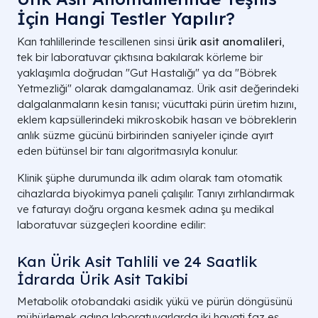
İçin Hangi Testler Yapılır?
Kan tahlillerinde tescillenen sinsi
ürik asit anomalileri
,
tek bir laboratuvar çıktısına bakılarak körleme bir
yaklaşımla doğrudan "Gut Hastalığı" ya da "Böbrek
Yetmezliği" olarak damgalanamaz. Ürik asit değerindeki
dalgalanmaların kesin tanısı; vücuttaki pürin üretim hızını,
eklem kapsüllerindeki mikroskobik hasarı ve böbreklerin
anlık süzme gücünü birbirinden saniyeler içinde ayırt
eden bütünsel bir tanı algoritmasıyla konulur.
Klinik şüphe durumunda ilk adım olarak tam otomatik
cihazlarda biyokimya paneli çalışılır. Tanıyı zırhlandırmak
ve faturayı doğru organa kesmek adına şu medikal
laboratuvar süzgeçleri koordine edilir:
Kan Ürik Asit Tahlili ve 24 Saatlik
İdrarda Ürik Asit Takibi
Metabolik otobandaki asidik yükü ve pürün döngüsünü
mühürlemek adına laboratuvarlarda iki hayati faz eş