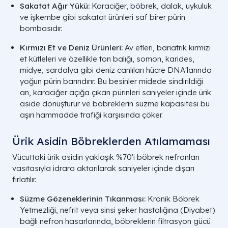
Sakatat Ağır Yükü:
Karaciğer, böbrek, dalak, uykuluk
ve işkembe gibi sakatat ürünleri saf birer pürin
bombasıdır.
Kırmızı Et ve Deniz Ürünleri:
Av etleri, bariatrik kırmızı
et kütleleri ve özellikle ton balığı, somon, karides,
midye, sardalya gibi deniz canlıları hücre DNA'larında
yoğun pürin barındırır. Bu besinler midede sindirildiği
an, karaciğer açığa çıkan pürinleri saniyeler içinde ürik
aside dönüştürür ve böbreklerin süzme kapasitesi bu
aşırı hammadde trafiği karşısında çöker.
Ürik Asidin Böbreklerden Atılamaması
Vücuttaki ürik asidin yaklaşık %70'i böbrek nefronları
vasıtasıyla idrara aktarılarak saniyeler içinde dışarı
fırlatılır.
Süzme Gözeneklerinin Tıkanması:
Kronik Böbrek
Yetmezliği
, nefrit veya sinsi şeker hastalığına (
Diyabet
)
bağlı nefron hasarlarında, böbreklerin filtrasyon gücü