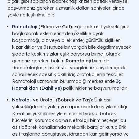
bıçak gibi saplanan böbrek taşı krizleri patlak verdiyse,
başvurmanız gereken uzmanlık dalları saniyeler içinde
şöyle netleştirilmelidir:
Romatoloji
(Eklem ve Gut):
Eğer ürik asit yüksekliğine
bağlı olarak eklemlerinizde (özellikle ayak
başparmağı, diz veya bileklerde) gürültülü şişlikler,
kızarıklıklar ve üstünüze bir yorgan bile değdirmeyecek
şiddette keskin sızılar eşlik ediyorsa birincil olarak
gitmeniz gereken bölüm
Romatoloji
birimidir.
Romatologlar, sinsi kristal yangılarını saniyeler içinde
söndürecek spesifik akıllı ilaç protokollerini tesciller.
Romatoloji uzmanının bulunmadığı merkezlerde
İç
Hastalıkları (Dahiliye)
polikliniklerine başvurulmalıdır.
Nefroloji
ve Üroloji (Böbrek ve Taş):
Ürik asit
yüksekliği kan biyokimya raporlarında kas yıkım atığı
Kreatinin yükselmesiyle el ele ilerliyorsa, böbrek
hücrelerini korumak adına
Nefroloji
birimine; eğer bu
asit böbrek kanallarında mekanik barajlar kurup ürik
asit taşlarına dönüştüyse, idrardan kan getiriyorsa ve