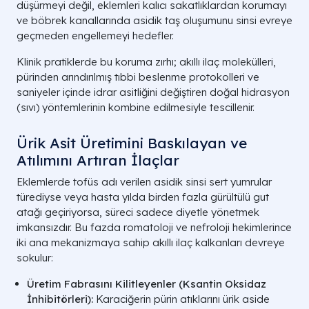
düşürmeyi değil, eklemleri kalıcı sakatlıklardan korumayı
ve böbrek kanallarında asidik taş oluşumunu sinsi evreye
geçmeden engellemeyi hedefler.
Klinik pratiklerde bu koruma zırhı; akıllı ilaç molekülleri,
pürinden arındırılmış tıbbi beslenme protokolleri ve
saniyeler içinde idrar asitliğini değiştiren doğal hidrasyon
(sıvı) yöntemlerinin kombine edilmesiyle tescillenir.
Ürik Asit Üretimini Baskılayan ve
Atılımını Artıran İlaçlar
Eklemlerde tofüs adı verilen asidik sinsi sert yumrular
türediyse veya hasta yılda birden fazla gürültülü gut
atağı geçiriyorsa, süreci sadece diyetle yönetmek
imkansızdır. Bu fazda romatoloji ve nefroloji hekimlerince
iki ana mekanizmaya sahip akıllı ilaç kalkanları devreye
sokulur:
Üretim Fabrasını Kilitleyenler (Ksantin Oksidaz
İnhibitörleri):
Karaciğerin pürin atıklarını ürik aside