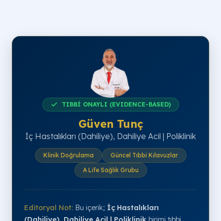
TIBBİ ONAYLI (EVIDENCE-BASED)
Güven Tunç
İç Hastalıkları (Dahiliye), Dahiliye Acil | Poliklinik
Klinik Doğrulama
Güncel Tıbbi Kılavuzlar
A Life Sağlık Grubu
Editoryal Not:
Bu içerik;
İç Hastalıkları
(Dahiliye), Dahiliye Acil | Poliklinik
birimi tıbbi