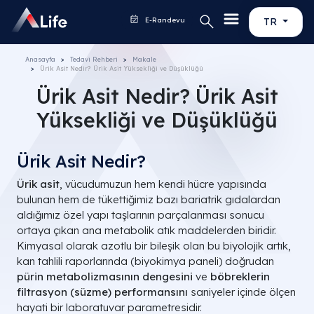
E-Randevu
TR
Anasayfa
Tedavi Rehberi
Makale
Ürik Asit Nedir? Ürik Asit Yüksekliği ve Düşüklüğü
Ürik Asit Nedir? Ürik Asit
Yüksekliği ve Düşüklüğü
Ürik Asit Nedir?
Ürik asit
, vücudumuzun hem kendi hücre yapısında
bulunan hem de tükettiğimiz bazı bariatrik gıdalardan
aldığımız özel yapı taşlarının parçalanması sonucu
ortaya çıkan ana metabolik atık maddelerden biridir.
Kimyasal olarak azotlu bir bileşik olan bu biyolojik artık,
kan tahlili raporlarında (biyokimya paneli) doğrudan
pürin metabolizmasının dengesini
ve
böbreklerin
filtrasyon (süzme) performansını
saniyeler içinde ölçen
hayati bir laboratuvar parametresidir.