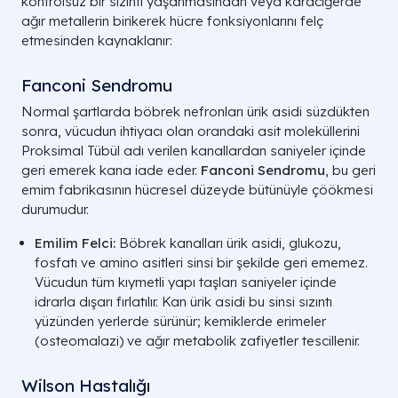
kontrolsüz bir sızıntı yaşanmasından veya karaciğerde
ağır metallerin birikerek hücre fonksiyonlarını felç
etmesinden kaynaklanır:
Fanconi Sendromu
Normal şartlarda böbrek nefronları ürik asidi süzdükten
sonra, vücudun ihtiyacı olan orandaki asit moleküllerini
Proksimal Tübül
adı verilen kanallardan saniyeler içinde
geri emerek kana iade eder.
Fanconi Sendromu
, bu geri
emim fabrikasının hücresel düzeyde bütünüyle çöökmesi
durumudur.
Emilim Felci:
Böbrek kanalları ürik asidi, glukozu,
fosfatı ve amino asitleri sinsi bir şekilde geri ememez.
Vücudun tüm kıymetli yapı taşları saniyeler içinde
idrarla dışarı fırlatılır. Kan ürik asidi bu sinsi sızıntı
yüzünden yerlerde sürünür; kemiklerde erimeler
(
osteomalazi
) ve ağır metabolik zafiyetler tescillenir.
Wilson Hastalığı