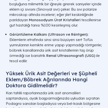
boşluğuna milimetrik bir iğneyle girerek saniyeler içinde
eklem içi sıvısını (
Sinovyal sıvı
) çeker. Bu sıvı polarize
mikroskop altında incelenir; eğer jilet keskinliğinde
parıldayan
Monosodyum Ürat Kristalleri
tescillenirse
gut hastalığı tanısı %100 kesinleşmiş olur.
Görüntüleme Kalkanı (Ultrason ve Röntgen):
Eklemlerin etrafında sinsi sinsi büyüyen sert
Tofüs
yumrularının kemikte erime yapıp yapmadığı röntgenle;
böbrek kanallarında ürik asit kristallerinin taş örüp
örmediği ise bariatrik
Renal Ultrasonografi (
USG
)
ile
tescil edilir.
Yüksek Ürik Asit Değerleri ve Şüpheli
Eklem/Böbrek Ağrılarında Hangi
Doktora Gidilmelidir?
Kan tahlili raporlarınızda ürik asit anomalileri
saptandıysa, ayak başparmağınızda uykudan sıçratan
Podagra sancıları başladıysa veya bel-kasık bölgesine