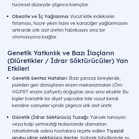
hücresel düzeyde çılgınca kamçılar.
Obezite ve İç Yağlanma:
Vücut kitle indeksinin
fırlaması, hücre yıkım hızını ve karaciğer yağlanmasını
artırarak ürik asit üretim fabrikasını sinsi bir
otomasyona bağlar.
Genetik Yatkınlık ve Bazı İlaçların
(Diüretikler / İdrar Söktürücüler) Yan
Etkileri
Genetik Sentez Hataları:
Bazı şanssız bireylerde,
pürinleri geri dönüştüren enzim mekanizmaları (
Örn:
HGPRT enzim zafiyeti
) doğuştan sinsi sinsi eksiktir. Bu
kişiler bariatrik bir diyet yapsalar bile vücut kendi
kendine saniyeler içinde çılgınca ürik asit üretir.
Diüretik (İdrar Söktürücü) Tuzağı:
Yüksek tansiyon
veya kalp yetmezliği tedavisinde damarları
rahatlatmak adına hastalara reçete edilen
Tiyazid
grubu idrar söktürücü ilaçlar
, böbrek tübüllerinde su