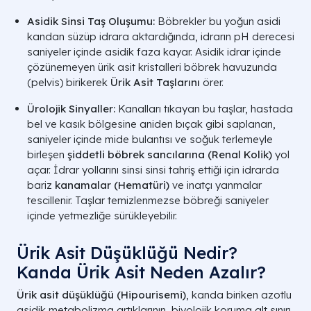
Asidik Sinsi Taş Oluşumu:
Böbrekler bu yoğun asidi
kandan süzüp idrara aktardığında, idrarın pH derecesi
saniyeler içinde asidik faza kayar. Asidik idrar içinde
çözünemeyen ürik asit kristalleri böbrek havuzunda
(
pelvis
) birikerek
Ürik Asit Taşlarını
örer.
Ürolojik Sinyaller:
Kanalları tıkayan bu taşlar, hastada
bel ve kasık bölgesine aniden bıçak gibi saplanan,
saniyeler içinde mide bulantısı ve soğuk terlemeyle
birleşen
şiddetli böbrek sancılarına (
Renal Kolik
)
yol
açar. İdrar yollarını sinsi sinsi tahriş ettiği için idrarda
bariz
kanamalar (
Hematüri
)
ve inatçı yanmalar
tescillenir. Taşlar temizlenmezse böbreği saniyeler
içinde yetmezliğe sürükleyebilir.
Ürik Asit Düşüklüğü Nedir?
Kanda Ürik Asit Neden Azalır?
Ürik asit düşüklüğü (Hipourisemi)
, kanda biriken azotlu
asidik metabolizma artıklarının, biyolojik koruma alt sınırı