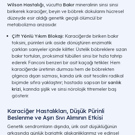
Wilson Hastalığı
, vücutta
Bakır
mineralinin sinsi sinsi
birikerek karaciğer, beyin ve böbrek dokularını hücresel
düzeyde esir aldığı genetik geçişli ölümcül bir
metabolizma arızasıdır.
Çift Yönlü Yıkım Blokajı:
Karaciğerde biriken bakır
toksini, pürinleri ürik aside dönüştüren enzimatik
çarkları saniyeler içinde kilitler. Üstelik böbreklere sızan
bakır tortuları, proksimal tübülleri sinsi bir hızla tahrip
ederek Fanconi benzeri bir asit kaçağı tetikler. Hem
karaciğerde üretimin durması hem de böbrekten
çılgınca dışarı sızması, kanda ürik asit tescilini radikal
biçimde sıfıra yaklaştırır; hastada sapsarı bir
sarılık
krizi
, karında şişlik ve sinsi nörolojik titremeler baş
gösterir.
Karaciğer Hastalıkları, Düşük Pürinli
Beslenme ve Aşırı Sıvı Alımının Etkisi
Genetik sendromların dışında, ürik asit düşüklüğünün
arkasında günlük bariatrik alışkanlıklarımız ve edinsel