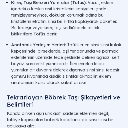
Kireç Taşı Benzeri Yumrular (Tofüs):
Vücut, eklem
içindeki o keskin asit kristallerini saniyeler içinde
temizleyemeyince, dokuları korumak adına bu
kristallerin etrafını sinsi bir zırhla kaplayarak paketler.
Bu tebeşir veya kireç taşı sertliğindeki asidik
birikintilere
Tofüs
denir.
Anatomik Yerleşim Yerleri:
Tofüsler en sinsi sinsi
kulak
kepçesinde
, dirseklerde, aşil tendonunda ve parmak
eklemlerinin üzerinde tepe şeklinde beliren ağrısız, sert,
beyaz-sarı renkli yumrulardır. İleri evrelerde bu
yumrular cilt duvarını delerek dışarıya sinsi sinsi tebeşir
çamuru kıvamında asidik sızıntılar akıtabilir; eklem
anatomisini kalıcı olarak sakat bırakır.
Tekrarlayan Böbrek Taşı Şikayetleri ve
Belirtileri
Kanda biriken aşırı ürik asit, sadece eklemleri değil,
tahliye kapısı olan böbrek kanallarını da sinsi sinsi bir
ablukaya alır: