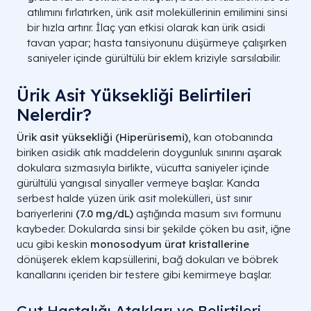
atılımını fırlatırken, ürik asit moleküllerinin emilimini sinsi
bir hızla artırır. İlaç yan etkisi olarak kan ürik asidi
tavan yapar; hasta tansiyonunu düşürmeye çalışırken
saniyeler içinde gürültülü bir eklem kriziyle sarsılabilir.
Ürik Asit Yüksekliği Belirtileri
Nelerdir?
Ürik asit yüksekliği (Hiperürisemi)
, kan otobanında
biriken asidik atık maddelerin doygunluk sınırını aşarak
dokulara sızmasıyla birlikte, vücutta saniyeler içinde
gürültülü yangısal sinyaller vermeye başlar. Kanda
serbest halde yüzen ürik asit molekülleri, üst sınır
bariyerlerini
(
7.0 mg/dL
)
aştığında masum sıvı formunu
kaybeder. Dokularda sinsi bir şekilde çöken bu asit, iğne
ucu gibi keskin
monosodyum ürat kristallerine
dönüşerek eklem kapsüllerini, bağ dokuları ve böbrek
kanallarını içeriden bir testere gibi kemirmeye başlar.
Gut Hastalığı Atakları ve Belirtileri