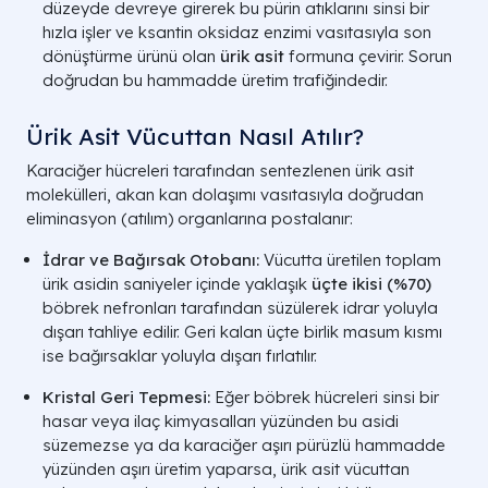
düzeyde devreye girerek bu pürin atıklarını sinsi bir
hızla işler ve ksantin oksidaz enzimi vasıtasıyla son
dönüştürme ürünü olan
ürik asit
formuna çevirir. Sorun
doğrudan bu hammadde üretim trafiğindedir.
Ürik Asit Vücuttan Nasıl Atılır?
Karaciğer hücreleri tarafından sentezlenen ürik asit
molekülleri, akan kan dolaşımı vasıtasıyla doğrudan
eliminasyon (atılım) organlarına postalanır:
İdrar ve Bağırsak Otobanı:
Vücutta üretilen toplam
ürik asidin saniyeler içinde yaklaşık
üçte ikisi (%70)
böbrek nefronları tarafından süzülerek idrar yoluyla
dışarı tahliye edilir. Geri kalan üçte birlik masum kısmı
ise bağırsaklar yoluyla dışarı fırlatılır.
Kristal Geri Tepmesi:
Eğer böbrek hücreleri sinsi bir
hasar veya ilaç kimyasalları yüzünden bu asidi
süzemezse ya da karaciğer aşırı pürüzlü hammadde
yüzünden aşırı üretim yaparsa, ürik asit vücuttan