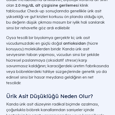
olan
2.0 mg/dL alt çizgisine gerilemesi
klinik
tablosudur. Check-up sonuçlarında genellikle ürik asit
yüksekliği ve gut krizleri korkusu ön planda olduğu için,
bu değerin düşük çıkması masum bir iyilik hali sanılarak
sinsi bir rehavetle göz ardı edilebilir.
Oysa tescilli bir biyokimya gerçektir ki; ürik asit
vücudumuzdaki en güçlü doğal
antioksidan
(hücre
koruyucu) moleküllerden biridir. Kanda ürik asit
seviyesinin taban yapması, vücudun sinsi bir şekilde
hücresel paslanmaya (oksidatif strese) karşı
savunmasız kaldığının; karaciğerdeki üretim fabrikasında
veya böbreklerdeki tahliye süzgeçlerinde genetik ya da
edinsel sinsi bir hasar meydana geldiğinin en net
tescilidir.
Ürik Asit Düşüklüğü Neden Olur?
Kanda ürik asit düzeyinin radikal biçimde azalması,
çoğunlukla böbrek kanallarından saniyeler içinde