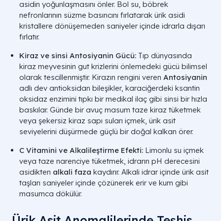
asidin yoğunlaşmasını önler. Bol su, böbrek
nefronlarının süzme basıncını fırlatarak ürik asidi
kristallere dönüşemeden saniyeler içinde idrarla dışarı
fırlatır.
Kiraz ve sinsi Antosiyanin Gücü:
Tıp dünyasında
kiraz meyvesinin gut krizlerini önlemedeki gücü bilimsel
olarak tescillenmiştir. Kirazın rengini veren
Antosiyanin
adlı dev antioksidan bileşikler, karaciğerdeki ksantin
oksidaz enzimini tıpkı bir medikal ilaç gibi sinsi bir hızla
baskılar. Günde bir avuç masum taze kiraz tüketmek
veya şekersiz kiraz sapı suları içmek, ürik asit
seviyelerini düşürmede güçlü bir doğal kalkan örer.
C Vitamini ve Alkalileştirme Efekti:
Limonlu su içmek
veya taze narenciye tüketmek, idrarın pH derecesini
asidikten
alkali faza
kaydırır. Alkali idrar içinde ürik asit
taşları saniyeler içinde çözünerek erir ve kum gibi
masumca dökülür.
Ürik Asit Anomalilerinde Teşhis