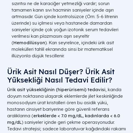
sızıntısı ne de karaciğer yetmezliği vardır; sorun
tamamen kanın sıvı hacminin saniyeler içinde aşırı
artmasıdır. Gün içinde kontrolsüzce (Örn: 5-6 litrenin
üzerinde) su içilmesi veya hastanede damardan
saniyeler içinde çok yoğun izotonik serum tedavileri
verilmesi kan plazmasını aşırı seyreltir
(
Hemodilüsyon
). Kan seyrelince, içindeki ürik asit
molekülleri tahlil ekranında sinsi bir matematiksel
illüzyonla düşük tescillenir.
Ürik Asit Nasıl Düşer? Ürik Asit
Yüksekliği Nasıl Tedavi Edilir?
Ürik asit yüksekliğinin (hiperürisemi) tedavisi
, kanda
doyum noktasına ulaşarak eklemlerde jilet keskinliğinde
monosodyum ürat kristalleri ören bu asidik yükü,
hastanın cinsiyet bariyerine göre güvenli referans
aralıklarına (
erkeklerde < 7.0 mg/dL, kadınlarda < 6.0
mg/dL
) saniyeler içinde geri çekme operasyonudur.
Tedavi stratejisi; sadece laboratuvar kağıdındaki rakamı