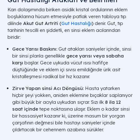
Kan dolaşımında biriken asidik kristal ordularının eklem
boşluklarına hücum etmesiyle patlak veren tabloya tıp
dilinde
Akut Gut Artriti (
Gut Hastalığı
)
denir. Gut, tıp
tarihinin tescilli en şiddetli, en sinsi eklem acılarından
biridir:
Gece Yarısı Baskını:
Gut atakları saniyeler içinde, sinsi
bir sinsi planla genellikle
gece yarısı veya sabaha
karşı
başlar. Gece uykuda vücut ısısı hafifçe
düştüğünde ve eklem içi sıvısı emildiğinde ürik asit
kristalleşmesi radikal bir hız kazanır.
Zirve Yapan sinsi Acı Döngüsü:
Hasta yatarken
hiçbir şeyi yokken, aniden eklemine bıçaklar saplanıyor
gibi büyük bir acıyla uykudan sıçrar. Sızı ilk
8 ila 12
saat içinde
tepe noktasına ulaşır. Eklem o kadar sinsi
bir hassasiyet kazanır ki, üzerine masum bir yorgan
çarşafının değmesi bile hastayı saniyeler içinde
çıldırtacak bir cehennem azabına sürükler.