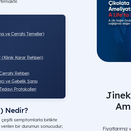
ırmaktır.
ma ve Cerrahi Temeller)
 (Klinik Karar Rehberi)
Cerrahi Rehberi
eci ve Gebelik Şansı
 Tedavi Protokolleri
Jinek
Ame
) Nedir?
 çeşitli semptomlarla birlikte
 verilen bir durumun sonucudur;
Fiyatlarımız