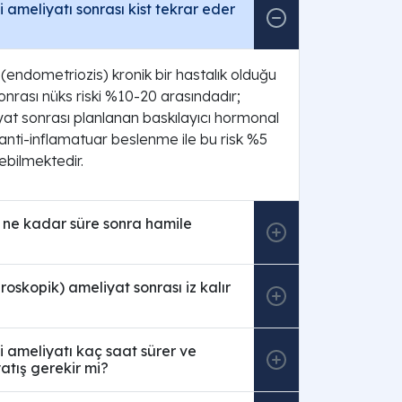
i ameliyatı sonrası kist tekrar eder
i (endometriozis) kronik bir hastalık olduğu
sonrası nüks riski %10-20 arasındadır;
at sonrası planlanan baskılayıcı hormonal
 anti-inflamatuar beslenme ile bu risk %5
lebilmektedir.
 ne kadar süre sonra hamile
roskopik) ameliyat sonrası iz kalır
ti ameliyatı kaç saat sürer ve
atış gerekir mi?