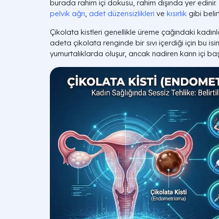
burada rahim içi dokusu, rahim dışında yer edinir.
pelvik ağrı
,
adet düzensizlikleri
ve
kısırlık
gibi belir
Çikolata kistleri genellikle üreme çağındaki kadınla
adeta çikolata renginde bir sıvı içerdiği için bu isim
yumurtalıklarda oluşur, ancak nadiren karın içi ba