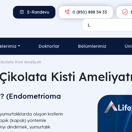
E-Randevu
0 (850) 888 54 33
E
lerimiz
Doktorlar
Bölümlerimiz
Üni
Çikolata Kisti Ameliyatı
Çikolata Kisti Ameliyat
ir? (Endometrioma
 yumurtalıklarda oluşan kistlerin
skopik (kapalı) yöntemle
rıyı dindirmek, yumurtalık