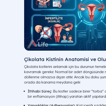
Çikolata Kistinin Anatomisi ve Ol
Çikolata kistlerini anlamak için bu durumun temel
kavramak gerekir. Normal bir adet döngüsünde rah
döllenme olmazsa dışarı atılır. Ancak bu doku yumu
orada da kanama meydana gelir.
İltihabi Süreç:
Bu kistler sadece birer "torba" d
bir enflamasyon (iltihap) yaratan aktif yapılardı
Yapışıklıklar (Adhezyonlar):
Kist içeriği sızdığı