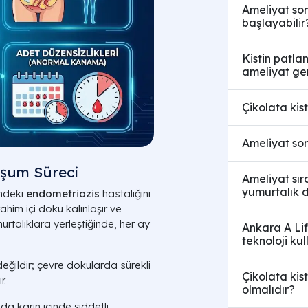
Ameliyat son
başlayabilir
Kistin patlam
ameliyat ger
Çikolata kis
Ameliyat son
uşum Süreci
Ameliyat sır
yumurtalık d
indeki
endometriozis
hastalığını
im içi doku kalınlaşır ve
rtalıklara yerleştiğinde, her ay
Ankara A Lif
teknoloji kul
eğildir; çevre dokularda sürekli
Çikolata kis
r.
olmalıdır?
nda karın içinde şiddetli