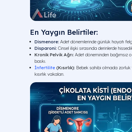
En Yaygın Belirtiler:
Dismenore
:
Adet dönemlerinde günlük hayatı felç e
Disparoni
:
Cinsel ilişki sırasında derinlerde hissedil
Kronik Pelvik Ağrı:
Adet döneminden bağımsız olar
baskı.
İnfertilite
(Kısırlık):
Bebek sahibi olmada zorluk
kısırlık vakaları.