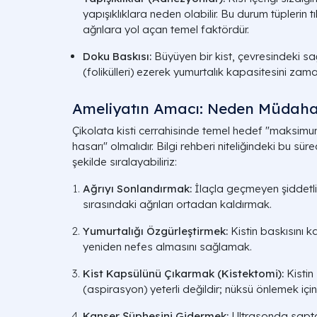
yapışıklıklara neden olabilir. Bu durum tüplerin 
ağrılara yol açan temel faktördür.
Doku Baskısı:
Büyüyen bir kist, çevresindeki sağ
(folikülleri) ezerek yumurtalık kapasitesini zaman
Ameliyatın Amacı: Neden Müdahal
Çikolata kisti cerrahisinde temel hedef "maksimu
hasarı" olmalıdır. Bilgi rehberi niteliğindeki bu sü
şekilde sıralayabiliriz:
Ağrıyı Sonlandırmak:
İlaçla geçmeyen şiddetli a
sırasındaki ağrıları ortadan kaldırmak.
Yumurtalığı Özgürleştirmek:
Kistin baskısını ka
yeniden nefes almasını sağlamak.
Kist Kapsülünü Çıkarmak (Kistektomi):
Kistin
(aspirasyon) yeterli değildir; nüksü önlemek için 
Kanser Şüphesini Gidermek:
Ultrasonda saptan