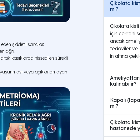
Çikolata kist
mi?
Çikolata kist
için cerrahi 
ancak ameliy
den şiddetli sancılar.
tedaviler ve
en ağrı.
in altına çeki
ak kasıklarda hissedilen sürekli
 yaşanması veya açıklanamayan
Ameliyattan
kalınabilir?
Kapalı (lapa
mı?
Çikolata kis
hastanede y