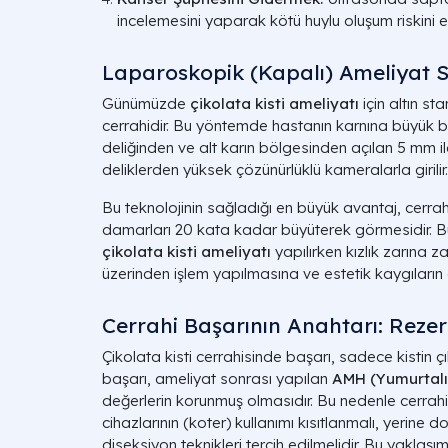
incelemesini yaparak kötü huylu oluşum riskini 
Laparoskopik (Kapalı) Ameliyat S
Günümüzde
çikolata kisti ameliyatı
için altın st
cerrahidir. Bu yöntemde hastanın karnına büyük b
deliğinden ve alt karın bölgesinden açılan
5 mm
i
deliklerden yüksek çözünürlüklü kameralarla girilir.
Bu teknolojinin sağladığı en büyük avantaj, cerrah
damarları 20 kata kadar büyüterek görmesidir. Bu 
çikolata kisti ameliyatı
yapılırken kızlık zarına
üzerinden işlem yapılmasına ve estetik kaygıların 
Cerrahi Başarının Anahtarı: Rez
Çikolata kisti cerrahisinde başarı, sadece kistin 
başarı, ameliyat sonrası yapılan
AMH (Yumurtalı
değerlerin korunmuş olmasıdır. Bu nedenle cerrahi
cihazlarının (koter) kullanımı kısıtlanmalı, yerine 
diseksiyon teknikleri tercih edilmelidir. Bu yaklaşı