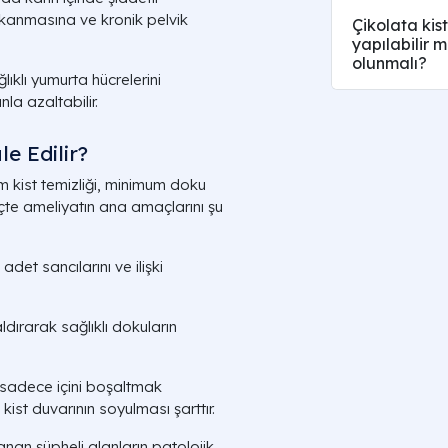
tıkanmasına ve kronik pelvik
Çikolata kis
yapılabilir 
olunmalı?
lıklı yumurta hücrelerini
la azaltabilir.
e Edilir?
m kist temizliği, minimum doku
reçte ameliyatın ana amaçlarını şu
det sancılarını ve ilişki
ldırarak sağlıklı dokuların
 sadece içini boşaltmak
kist duvarının soyulması şarttır.
an şüpheli alanların patolojik