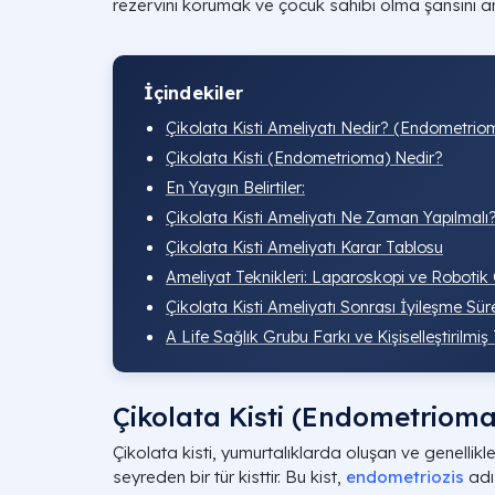
rezervini korumak ve çocuk sahibi olma şansını art
İçindekiler
Çikolata Kisti Ameliyatı Nedir? (Endometrio
Çikolata Kisti (Endometrioma) Nedir?
En Yaygın Belirtiler:
Çikolata Kisti Ameliyatı Ne Zaman Yapılmalı?
Çikolata Kisti Ameliyatı Karar Tablosu
Ameliyat Teknikleri: Laparoskopi ve Robotik 
Çikolata Kisti Ameliyatı Sonrası İyileşme Sür
A Life Sağlık Grubu Farkı ve Kişiselleştirilmiş
Çikolata Kisti (Endometrioma
Çikolata kisti, yumurtalıklarda oluşan ve genellikle
seyreden bir tür kisttir. Bu kist,
endometriozis
adı