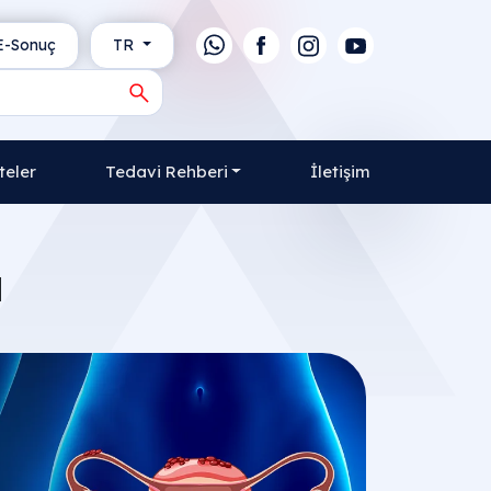
-Sonuç
TR
teler
Tedavi Rehberi
İletişim
ı