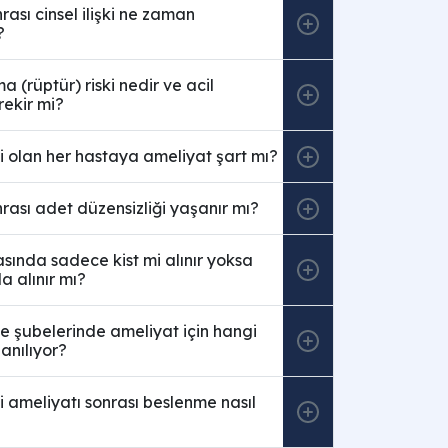
rası cinsel ilişki ne zaman
?
a (rüptür) riski nedir ve acil
ekir mi?
ti olan her hastaya ameliyat şart mı?
rası adet düzensizliği yaşanır mı?
asında sadece kist mi alınır yoksa
a alınır mı?
e şubelerinde ameliyat için hangi
lanılıyor?
ti ameliyatı sonrası beslenme nasıl