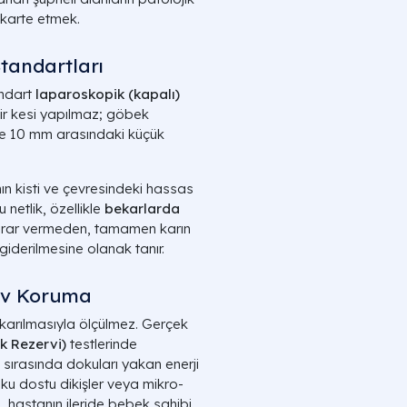
ekarte etmek.
tandartları
andart
laparoskopik (kapalı)
ir kesi yapılmaz; göbek
le
10 mm
arasındaki küçük
ın kisti ve çevresindeki hassas
netlik, özellikle
bekarlarda
 zarar vermeden, tamamen karın
giderilmesine olanak tanır.
erv Koruma
çıkarılmasıyla ölçülmez. Gerçek
k Rezervi)
testlerinde
 sırasında dokuları yakan enerji
doku dostu dikişler veya mikro-
m, hastanın ileride bebek sahibi