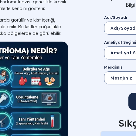
 Endometriozis, genellikle kronik
Bilg
tilerle kendini gösterir.
Adı/Soyadı
rda görülür ve kist içeriği,
le anılır. Bu kistler çoğunlukla
şka bölgelerde de görülebilir.
Ameliyat Seçim
Mesajınız
Sık