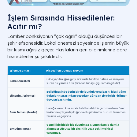
İşlem Sırasında Hissedilenler:
Acıtır mı?
Lomber ponksiyonun "çok ağrılı" olduğu düşüncesi bir
şehir efsanesidir. Lokal anestezi sayesinde işlemin büyük
bir kısmı ağrısız geçer. Hastaların geri bildirimlerine göre
hissedilenler şu şekildedir:
Belirti ve
Şüphelenilen Klinik
Lom
Şikayetler
Durum
Ateş, bilinç
Mik
değişikliği, ense
Menenjit veya Ensefalit
bel
sertliği
anti