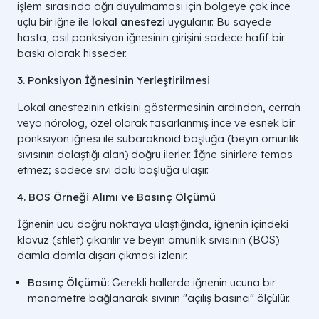
işlem sırasında ağrı duyulmaması için bölgeye çok ince
uçlu bir iğne ile
lokal anestezi
uygulanır. Bu sayede
hasta, asıl ponksiyon iğnesinin girişini sadece hafif bir
baskı olarak hisseder.
3. Ponksiyon İğnesinin Yerleştirilmesi
Lokal anestezinin etkisini göstermesinin ardından, cerrah
veya nörolog, özel olarak tasarlanmış ince ve esnek bir
ponksiyon iğnesi ile subaraknoid boşluğa (beyin omurilik
sıvısının dolaştığı alan) doğru ilerler. İğne sinirlere temas
etmez; sadece sıvı dolu boşluğa ulaşır.
4. BOS Örneği Alımı ve Basınç Ölçümü
İğnenin ucu doğru noktaya ulaştığında, iğnenin içindeki
klavuz (stilet) çıkarılır ve beyin omurilik sıvısının (BOS)
damla damla dışarı çıkması izlenir.
Basınç Ölçümü:
Gerekli hallerde iğnenin ucuna bir
manometre bağlanarak sıvının "açılış basıncı" ölçülür.