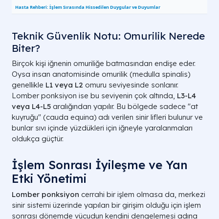
BT 
Ani başlayan, çok
Subaraknoid Kanama
mik
şiddetli baş ağrısı
(SAK)
Teknik Güvenlik Notu: Omurilik Nerede
(ks
Biter?
Görme kaybı,
BOS
Birçok kişi iğnenin omuriliğe batmasından endişe eder.
uyuşma,
Multipl Skleroz (MS)
pro
Oysa insan anatomisinde omurilik (medulla spinalis)
güçsüzlük
inc
genellikle
L1 veya L2
omuru seviyesinde sonlanır.
Lomber ponksiyon ise bu seviyenin çok altında,
L3-L4
Bacaklardan
BOS
veya L4-L5
aralığından yapılır. Bu bölgede sadece "at
Guillain-Barré
yukarı yayılan ani
den
kuyruğu" (cauda equina) adı verilen sinir lifleri bulunur ve
Sendromu
felç
dis
bunlar sıvı içinde yüzdükleri için iğneyle yaralanmaları
oldukça güçtür.
Kaf
Sürekli baş ağrısı,
İdiyopatik İntrakraniyal
say
İşlem Sonrası İyileşme ve Yan
görme bulanıklığı
Hipertansiyon
dü
Etki Yönetimi
Klinik Karar Matrisi: Belirtilere Göre Lomber Ponks
Lomber ponksiyon
cerrahi bir işlem olmasa da, merkezi
sinir sistemi üzerinde yapılan bir girişim olduğu için işlem
sonrası dönemde vücudun kendini dengelemesi adına