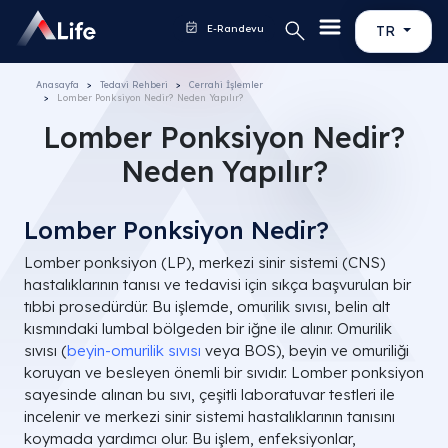
E-Randevu
TR
Anasayfa
Tedavi Rehberi
Cerrahi İşlemler
Lomber Ponksiyon Nedir? Neden Yapılır?
Lomber Ponksiyon Nedir?
Neden Yapılır?
Lomber Ponksiyon Nedir?
Lomber ponksiyon (LP), merkezi sinir sistemi (CNS)
hastalıklarının tanısı ve tedavisi için sıkça başvurulan bir
tıbbi prosedürdür. Bu işlemde, omurilik sıvısı, belin alt
kısmındaki lumbal bölgeden bir iğne ile alınır. Omurilik
sıvısı (
beyin-omurilik sıvısı
veya BOS), beyin ve omuriliği
koruyan ve besleyen önemli bir sıvıdır. Lomber ponksiyon
sayesinde alınan bu sıvı, çeşitli laboratuvar testleri ile
incelenir ve merkezi sinir sistemi hastalıklarının tanısını
koymada yardımcı olur. Bu işlem, enfeksiyonlar,