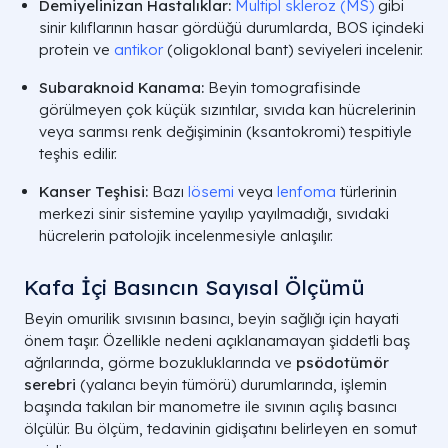
Demiyelinizan Hastalıklar:
Multipl skleroz (MS)
gibi
sinir kılıflarının hasar gördüğü durumlarda, BOS içindeki
protein ve
antikor
(oligoklonal bant) seviyeleri incelenir.
Subaraknoid Kanama:
Beyin tomografisinde
görülmeyen çok küçük sızıntılar, sıvıda kan hücrelerinin
veya sarımsı renk değişiminin (ksantokromi) tespitiyle
teşhis edilir.
Kanser Teşhisi:
Bazı
lösemi
veya
lenfoma
türlerinin
merkezi sinir sistemine yayılıp yayılmadığı, sıvıdaki
hücrelerin patolojik incelenmesiyle anlaşılır.
Kafa İçi Basıncın Sayısal Ölçümü
Beyin omurilik sıvısının basıncı, beyin sağlığı için hayati
önem taşır. Özellikle nedeni açıklanamayan şiddetli baş
ağrılarında, görme bozukluklarında ve
psödotümör
serebri
(yalancı beyin tümörü) durumlarında, işlemin
başında takılan bir manometre ile sıvının açılış basıncı
ölçülür. Bu ölçüm, tedavinin gidişatını belirleyen en somut