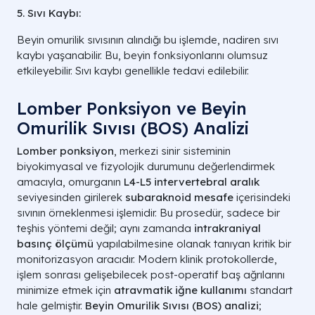
5. Sıvı Kaybı:
Beyin omurilik sıvısının alındığı bu işlemde, nadiren sıvı
kaybı yaşanabilir. Bu, beyin fonksiyonlarını olumsuz
etkileyebilir. Sıvı kaybı genellikle tedavi edilebilir.
Lomber Ponksiyon ve Beyin
Omurilik Sıvısı (BOS) Analizi
Lomber ponksiyon
, merkezi sinir sisteminin
biyokimyasal ve fizyolojik durumunu değerlendirmek
amacıyla, omurganın
L4-L5 intervertebral aralık
seviyesinden girilerek
subaraknoid mesafe
içerisindeki
sıvının örneklenmesi işlemidir. Bu prosedür, sadece bir
teşhis yöntemi değil; aynı zamanda
intrakraniyal
basınç ölçümü
yapılabilmesine olanak tanıyan kritik bir
monitorizasyon aracıdır. Modern klinik protokollerde,
işlem sonrası gelişebilecek post-operatif baş ağrılarını
minimize etmek için
atravmatik iğne kullanımı
standart
hale gelmiştir.
Beyin Omurilik Sıvısı (BOS) analizi
;