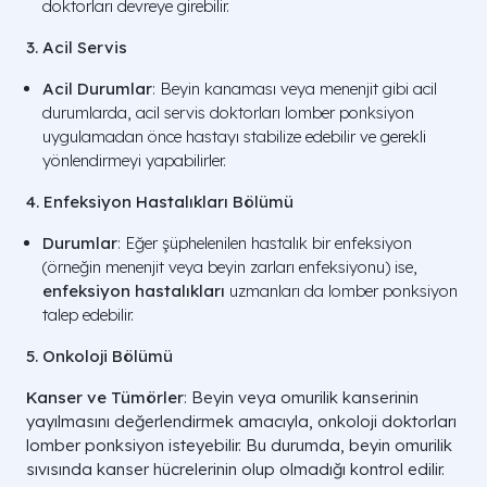
doktorları devreye girebilir.
3. Acil Servis
Acil Durumlar
: Beyin kanaması veya menenjit gibi acil
durumlarda, acil servis doktorları lomber ponksiyon
uygulamadan önce hastayı stabilize edebilir ve gerekli
yönlendirmeyi yapabilirler.
4. Enfeksiyon Hastalıkları Bölümü
Durumlar
: Eğer şüphelenilen hastalık bir enfeksiyon
(örneğin menenjit veya beyin zarları enfeksiyonu) ise,
enfeksiyon hastalıkları
uzmanları da lomber ponksiyon
talep edebilir.
5. Onkoloji Bölümü
Kanser ve Tümörler
: Beyin veya omurilik kanserinin
İşlem Aşaması
Hissedilen Duygu / Duyu
yayılmasını değerlendirmek amacıyla, onkoloji doktorları
lomber ponksiyon isteyebilir. Bu durumda, beyin omurilik
Cilde yapılan iğne girişi sır
sıvısında kanser hücrelerinin olup olmadığı kontrol edilir.
Lokal Anestezi