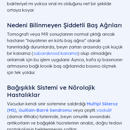
bakteriyel mi yoksa viral mi olduğunu net bir şekilde
ortaya koyar.
Nedeni Bilinmeyen Şiddetli Baş Ağrıları
Tomografi veya MR sonuçlarının normal çıktığı ancak
hastanın "hayatımın en kötü baş ağrısı" olarak
tanımladığı durumlarda, beyin zarları arasında çok küçük
bir kanama (
subaraknoid kanama
) olup olmadığını
anlamak için bu işlem uygulanır. Ayrıca, kafa içi basıncının
artmasına bağlı kronik baş ağrılarında basıncı ölçmek
için tek yoldur.
Bağışıklık Sistemi ve Nörolojik
Hastalıklar
Vücudun kendi sinir sistemine saldırdığı
Multipl Skleroz
(MS)
,
Guillain-Barré Sendromu
veya çeşitli
vaskülit
(damar iltihabı) türlerinde, beyin omurilik sıvısındaki
antikorların ve bağışıklık hücrelerinin analizi, doğru tedavi
protokolünün belirlenmesini sağlar.