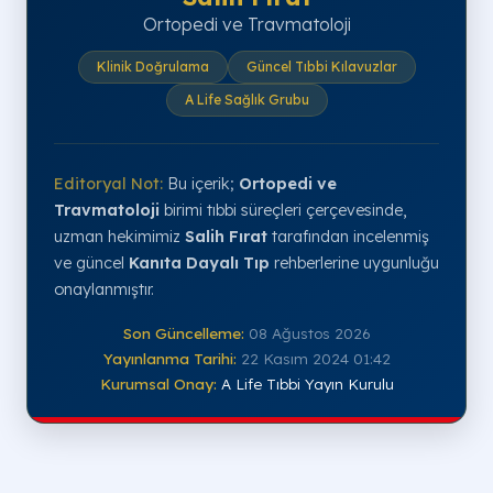
Ortopedi ve Travmatoloji
Klinik Doğrulama
Güncel Tıbbi Kılavuzlar
A Life Sağlık Grubu
Editoryal Not:
Bu içerik;
Ortopedi ve
Travmatoloji
birimi tıbbi süreçleri çerçevesinde,
uzman hekimimiz
Salih Fırat
tarafından incelenmiş
ve güncel
Kanıta Dayalı Tıp
rehberlerine uygunluğu
onaylanmıştır.
Son Güncelleme:
08 Ağustos 2026
Yayınlanma Tarihi:
22 Kasım 2024 01:42
Kurumsal Onay:
A Life Tıbbi Yayın Kurulu