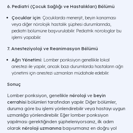
süren bir yanma hissi (sırad
6. Pediatri (Çocuk Sağlığı ve Hastalıkları) Bölümü
Bel bölgesinde derin bir 
Çocuklar için
: Çocuklarda menenjit, beyin kanaması
İğnenin İlerlemesi
dokuların arasından geçe
veya diğer nörolojik hastalık şüphesi durumlarında,
duyusu baskındır.
pediatri bölümüne başvurulabilir. Pediatrik nörologlar bu
işlemi yapabilir.
Bacağa vuran kısa süreli, hafi
Sinir Teması (Nadir)
köklerine çok yaklaşıldığ
7. Anesteziyoloji ve Reanimasyon Bölümü
zararsız ve geçicidir.
Ağrı Yönetimi
: Lomber ponksiyon genellikle lokal
anestezi ile yapılır, ancak bazı durumlarda hastaların ağrı
Genellikle hiçbir his du
yönetimi için anestezi uzmanları müdahale edebilir.
Sıvı Alımı (BOS)
alınması vücutta bir eksi
yaratmaz.
Sonuç
Hasta Rehberi: İşlem Sırasında Hissedilen Duygula
Lomber ponksiyon, genellikle
nöroloji
ve
beyin
cerrahisi
bölümleri tarafından yapılır. Diğer bölümler,
duruma göre bu işlemi yönlendirebilir veya hastayı uygun
uzmanlığa yönlendirebilir. Eğer lomber ponksiyon
yapılması gerektiğinden şüpheleniyorsanız, ilk adım
olarak
nöroloji uzmanına
başvurmanız en doğru yol