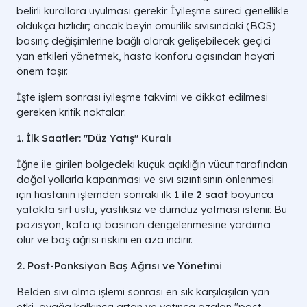
belirli kurallara uyulması gerekir. İyileşme süreci genellikle
oldukça hızlıdır; ancak beyin omurilik sıvısındaki (BOS)
basınç değişimlerine bağlı olarak gelişebilecek geçici
yan etkileri yönetmek, hasta konforu açısından hayati
önem taşır.
İşte işlem sonrası iyileşme takvimi ve dikkat edilmesi
gereken kritik noktalar:
1. İlk Saatler: "Düz Yatış" Kuralı
İğne ile girilen bölgedeki küçük açıklığın vücut tarafından
doğal yollarla kapanması ve sıvı sızıntısının önlenmesi
için hastanın işlemden sonraki ilk
1 ile 2 saat
boyunca
yatakta sırt üstü, yastıksız ve dümdüz yatması istenir. Bu
pozisyon, kafa içi basıncın dengelenmesine yardımcı
olur ve baş ağrısı riskini en aza indirir.
2. Post-Ponksiyon Baş Ağrısı ve Yönetimi
Belden sıvı alma işlemi sonrası en sık karşılaşılan yan
etki, ayağa kalkınca artan ve yatınca azalan "post-