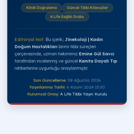
Klinik Doğrulama
Güncel Tıbbi Kılavuzlar
A Life Sağlık Grubu
Editoryal Not:
Bu içerik;
Jinekoloji | Kadın
Doğum Hastalıkları
birimi tıbbi süreçleri
çerçevesinde, uzman hekimimiz
Emine Gül Savcı
tarafından incelenmiş ve güncel
Kanıta Dayalı Tıp
rehberlerine uygunluğu onaylanmıştır.
Son Güncelleme:
08 Ağustos 2026
Yayınlanma Tarihi:
6 Kasım 2024 15:50
Kurumsal Onay:
A Life Tıbbi Yayın Kurulu