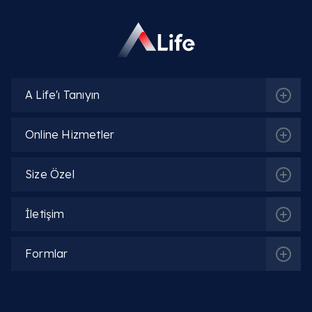
İlgili Hekimler
Op. Dr. Emine Gül Savcı
Detaylı Bilgi
A Life'ı Tanıyın
Op. Dr. Khayala Aliyeva
Online Hizmetler
Detaylı Bilgi
Size Özel
Op. Dr. Oskar Öğüten
İletişim
Detaylı Bilgi
Formlar
Op. Dr. Lala Isgandarova
Detaylı Bilgi