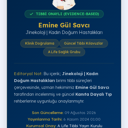
TIBBİ ONAYLI (EVIDENCE-BASED)
Emine Gül Savcı
Jinekoloji | Kadın Doğum Hastalıkları
Klinik Doğrulama
Güncel Tıbbi Kılavuzlar
A Life Sağlık Grubu
Editoryal Not:
Bu içerik;
Jinekoloji | Kadın
Doğum Hastalıkları
birimi tıbbi süreçleri
çerçevesinde, uzman hekimimiz
Emine Gül Savcı
tarafından incelenmiş ve güncel
Kanıta Dayalı Tıp
rehberlerine uygunluğu onaylanmıştır.
Son Güncelleme:
09 Ağustos 2026
Yayınlanma Tarihi:
6 Kasım 2024 01:00
Kurumsal Onay:
A Life Tıbbi Yayın Kurulu