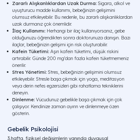
Zararlı Alışkanlıklardan Uzak Durma:
Sigara, alkol ve
uyuşturucu madde kullanımı, bebeğinizin gelişimini
olumsuz etkileyebilir. Bu nedenle, bu zararlı alışkanlıklardan
uzak durmanız çok önemlidir.
İlaç Kullanımı:
Herhangi bir ilaç kullanıyorsanız, gebe
olduğunuzu öğrendikten sonra doktorunuza danışın. Bazı
ilaçlar, bebeğinizin gelişimi için risk oluşturabilir.
Kafein Tüketimi:
Aşırı kafein tüketimi, düşük riskini
artırabilir. Günde 200 mg'dan fazla kafein tüketmemeniz
önerilir.
Stres Yönetimi:
Stres, bebeğinizin gelişimini olumsuz
etkileyebilir. Stresle başa çıkmak için yoga, meditasyon
veya derin nefes egzersizleri gibi rahatlama tekniklerini
deneyin.
Dinlenme:
Vücudunuz gebelikle başa çıkmak için çok
çalışıyor. Kendinize zaman ayırın ve dinlenmeye özen
gösterin.
Gebelik Psikolojisi
3.hafta, fiziksel değişimlerin yanında duygusal