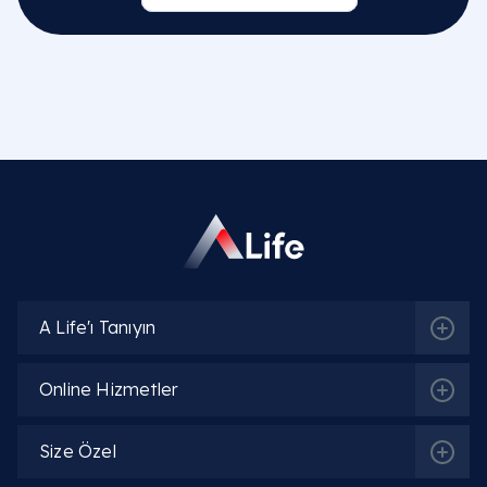
İlgili Bölümler
Jinekoloji | Kadın Doğum Hastalıkları
İlgili Hekimler
Op. Dr. Emine Gül Savcı
A Life'ı Tanıyın
Detaylı Bilgi
Online Hizmetler
Op. Dr. Khayala Aliyeva
Size Özel
Detaylı Bilgi