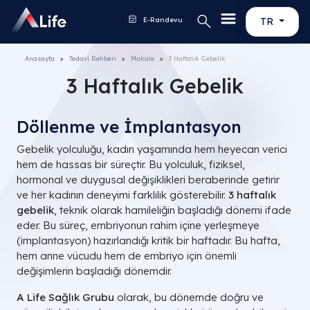
E-Randevu
TR
Anasayfa
Tedavi Rehberi
Makale
3 Haftalık Gebelik
3 Haftalık Gebelik
Döllenme ve İmplantasyon
Gebelik yolculuğu, kadın yaşamında hem heyecan verici
hem de hassas bir süreçtir. Bu yolculuk, fiziksel,
hormonal ve duygusal değişiklikleri beraberinde getirir
ve her kadının deneyimi farklılık gösterebilir.
3 haftalık
gebelik
, teknik olarak hamileliğin başladığı dönemi ifade
eder. Bu süreç, embriyonun rahim içine yerleşmeye
(implantasyon) hazırlandığı kritik bir haftadır. Bu hafta,
hem anne vücudu hem de embriyo için önemli
değişimlerin başladığı dönemdir.
A Life Sağlık Grubu
olarak, bu dönemde doğru ve