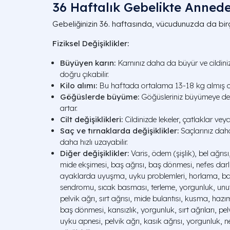
36 Haftalık Gebelikte Annedek
Gebeliğinizin 36. haftasında, vücudunuzda da birço
Fiziksel Değişiklikler:
Büyüyen karın:
Karnınız daha da büyür ve cildiniz 
doğru çıkabilir.
Kilo alımı:
Bu haftada ortalama 13-18 kg almış o
Göğüslerde büyüme:
Göğüsleriniz büyümeye de
artar.
Cilt değişiklikleri:
Cildinizde lekeler, çatlaklar vey
Saç ve tırnaklarda değişiklikler:
Saçlarınız daha
daha hızlı uzayabilir.
Diğer değişiklikler:
Varis, ödem (şişlik), bel ağrısı,
mide ekşimesi, baş ağrısı, baş dönmesi, nefes darl
ayaklarda uyuşma, uyku problemleri, horlama, ba
sendromu, sıcak basması, terleme, yorgunluk, unut
pelvik ağrı, sırt ağrısı, mide bulantısı, kusma, hazım
baş dönmesi, kansızlık, yorgunluk, sırt ağrıları, pe
uyku apnesi, pelvik ağrı, kasık ağrısı, yorgunluk, ne