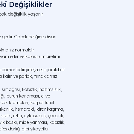
i Değişiklikler
k değişiklik yaşanır.
gerilir. Göbek deliğiniz dışarı
lmanız normaldir.
vam eder ve kolostrum üretimi
a damar belirginleşmesi görülebilir.
 kalın ve parlak, tırnaklarınız
 sırt ağrısı, kabızlık, hazımsızlık,
ığı, burun kanaması, el ve
cak krampları, karpal tünel
kanlık, hemoroid, idrar kaçırma,
sızlık, reflü, uykusuzluk, çarpıntı,
lvik baskı, mide yanması, kabızlık,
fes darlığı gibi şikayetler