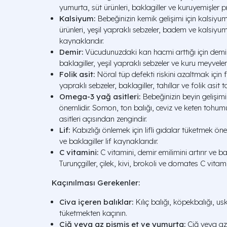
yumurta, süt ürünleri, baklagiller ve kuruyemişler p
Kalsiyum:
Bebeğinizin kemik gelişimi için kalsiyum 
ürünleri, yeşil yapraklı sebzeler, badem ve kalsiyum
kaynaklarıdır.
Demir:
Vücudunuzdaki kan hacmi arttığı için demir i
baklagiller, yeşil yapraklı sebzeler ve kuru meyvele
Folik asit:
Nöral tüp defekti riskini azaltmak için fo
yapraklı sebzeler, baklagiller, tahıllar ve folik asit t
Omega-3 yağ asitleri:
Bebeğinizin beyin gelişimi
önemlidir. Somon, ton balığı, ceviz ve keten tohu
asitleri açısından zengindir.
Lif:
Kabızlığı önlemek için lifli gıdalar tüketmek öne
ve baklagiller lif kaynaklarıdır.
C vitamini:
C vitamini, demir emilimini artırır ve bağ
Turunçgiller, çilek, kivi, brokoli ve domates C vitam
Kaçınılması Gerekenler:
Civa içeren balıklar:
Kılıç balığı, köpekbalığı, us
tüketmekten kaçının.
Çiğ veya az pişmiş et ve yumurta:
Çiğ veya az