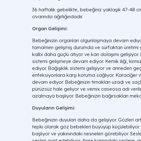
36 haftalık gebelikte, bebeğiniz yaklaşık 47-4
civarında ağırlığındadır.
Organ Gelişimi:
Bebeğinizin organları olgunlaşmaya devam ediyor
tamamen gelişmiş durumda ve sürfaktan üretimi ye
kalbi daha güçlü atıyor ve kan dolaşımı gelişiyor. 
sistemi gelişmeye devam ediyor. Kemik iliği, kırm
ediyor. Bağışıklık sistemi gelişiyor ve anneden g
enfeksiyonlara karşı koruma sağlıyor. Karaciğer
devam ediyor. Bebeğinizin tırnakları uzadı ve saçla
pürüzsüz hale geliyor ve vernix caseosa adı ver
azalmaya başlıyor. Bebeğinizin bağırsakları mekony
Duyuların Gelişimi:
Bebeğinizin duyuları daha da gelişiyor. Gözleri art
tepki olarak göz bebekleri büyüyüp küçülebiliyor
başlıyor ve yakınındaki nesneleri görebiliyor. Sesle
sesleri ayırt edebiliyor. Anne karnındaki seslere, 