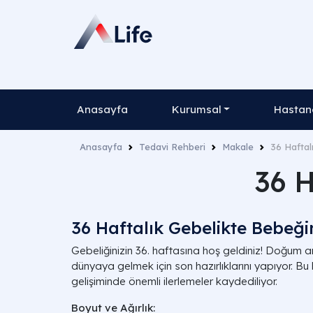
Anasayfa
Kurumsal
Hastane
Anasayfa
Tedavi Rehberi
Makale
36 Haftal
36 H
36 Haftalık Gebelikte Bebeği
Gebeliğinizin 36. haftasına hoş geldiniz! Doğum a
dünyaya gelmek için son hazırlıklarını yapıyor. B
gelişiminde önemli ilerlemeler kaydediliyor.
Boyut ve Ağırlık: