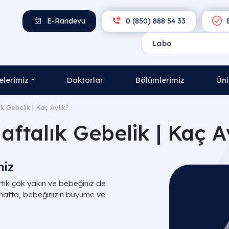
E-Randevu
0 (850) 888 54 33
E
lerimiz
Doktorlar
Bölümlerimiz
Üni
ık Gebelik | Kaç Aylık?
aftalık Gebelik | Kaç A
niz
rtık çok yakın ve bebeğiniz de
u hafta, bebeğinizin büyüme ve