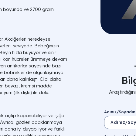
8 cm boyunda ve 2700 gram
. Akciğerleri neredeyse
terli seviyede. Bebeğinizin
Beyin hızla büyüyor ve sinir
ızı kan hücreleri üretmeye devam
eçen antikorlar sayesinde bazı
 ve böbrekler de olgunlaşmaya
Bi
rı daha kalınlaştı. Cildi daha
ilen beyaz, kremsi madde
Araştırdığı
um (ilk dışkı) ile dolu.
Adınız/Soyadın
ık açılıp kapanabiliyor ve ışığa
. Ayrıca, gözleri odaklanmaya
ri daha iyi duyabiliyor ve farklı
müziğe ve özellikle annenin ve