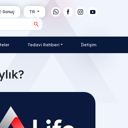
-Sonuç
TR
teler
Tedavi Rehberi
İletişim
ylık?