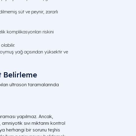
ilmemiş süt ve peynir, zararlı
ik komplikasyonları riskini
labilir.
 doymuş yağ açısından yüksektir ve
t Belirleme
pılan ultrason taramalarında
 taraması yapılmaz. Ancak,
amniyotik sıvı miktarını kontrol
ya herhangi bir sorunu teşhis