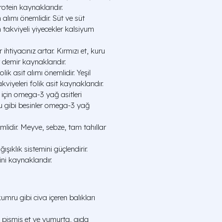
rotein kaynaklarıdır.
alımı önemlidir. Süt ve süt
 takviyeli yiyecekler kalsiyum
htiyacınız artar. Kırmızı et, kuru
r demir kaynaklarıdır.
lik asit alımı önemlidir. Yeşil
akviyeleri folik asit kaynaklarıdır.
 için omega-3 yağ asitleri
mu gibi besinler omega-3 yağ
mlidir. Meyve, sebze, tam tahıllar
ışıklık sistemini güçlendirir.
ini kaynaklarıdır.
kumru gibi civa içeren balıkları
 pişmiş et ve yumurta, gıda