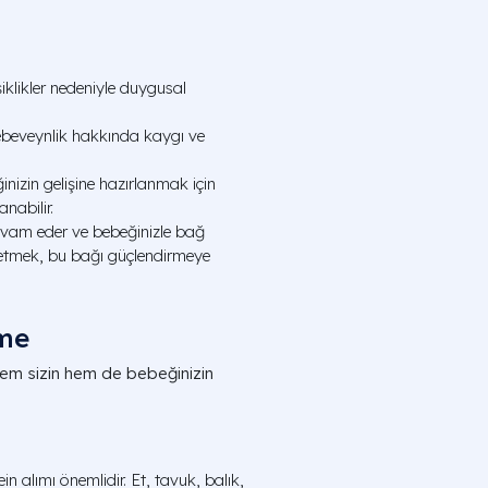
klikler nedeniyle duygusal
ebeveynlik hakkında kaygı ve
izin gelişine hazırlanmak için
nabilir.
vam eder ve bebeğinizle bağ
ssetmek, bu bağı güçlendirmeye
nme
hem sizin hem de bebeğinizin
in alımı önemlidir. Et, tavuk, balık,