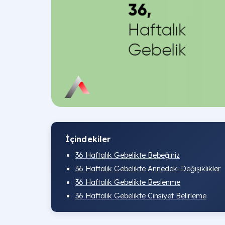
İçindekiler
36 Haftalık Gebelikte Bebeğiniz
36 Haftalık Gebelikte Annedeki Değişiklikler
36 Haftalık Gebelikte Beslenme
36 Haftalık Gebelikte Cinsiyet Belirleme