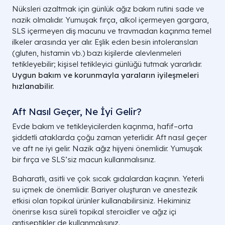
Nüksleri azaltmak için günlük ağız bakım rutini sade ve
nazik olmalıdır. Yumuşak fırça, alkol içermeyen gargara,
SLS içermeyen diş macunu ve travmadan kaçınma temel
ilkeler arasında yer alır. Eşlik eden besin intoleransları
(gluten, histamin vb.) bazı kişilerde alevlenmeleri
tetikleyebilir; kişisel tetikleyici günlüğü tutmak yararlıdır.
Uygun bakım ve korunmayla
yaraların iyileşmeleri
hızlanabilir.
Aft Nasıl Geçer, Ne İyi Gelir?
Evde bakım ve tetikleyicilerden kaçınma, hafif–orta
şiddetli ataklarda çoğu zaman yeterlidir. Aft nasıl geçer
ve aft ne iyi gelir. Nazik ağız hijyeni önemlidir. Yumuşak
bir fırça ve SLS’siz macun kullanmalısınız.
Baharatlı, asitli ve çok sıcak gıdalardan kaçının. Yeterli
su içmek de önemlidir. Bariyer oluşturan ve anestezik
etkisi olan topikal ürünler kullanabilirsiniz. Hekiminiz
önerirse kısa süreli topikal steroidler ve ağız içi
antiseptikler de kullanmalısınız.