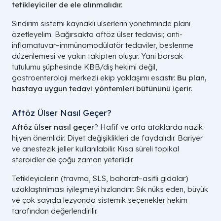
tetikleyiciler de ele alınmalıdır.
Sindirim sistemi kaynaklı ülserlerin yönetiminde planı
özetleyelim. Bağırsakta aftöz ülser tedavisi; anti-
inflamatuvar–immünomodülatör tedaviler, beslenme
düzenlemesi ve yakın takipten oluşur. Yani barsak
tutulumu şüphesinde KBB/diş hekimi değil,
gastroenteroloji merkezli ekip yaklaşımı esastır.
Bu plan,
hastaya uygun
tedavi yöntemleri
bütününü içerir.
Aftöz Ülser Nasıl Geçer?
Aftöz ülser nasıl geçer
? Hafif ve orta ataklarda nazik
hijyen önemlidir. Diyet değişiklikleri de faydalıdır. Bariyer
ve anestezik jeller kullanılabilir. Kısa süreli topikal
steroidler de çoğu zaman yeterlidir.
Tetikleyicilerin (travma, SLS, baharat–asitli gıdalar)
uzaklaştırılması iyileşmeyi hızlandırır. Sık nüks eden, büyük
ve çok sayıda lezyonda sistemik seçenekler hekim
tarafından değerlendirilir.