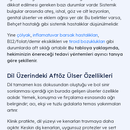
dikkat edilmesi gereken bazı durumlar vardır. Sistemik
bulgular arasında ateş, ishal, göz ve cilt lezyonları,
genital ülserler ve eklem ağrısı yer alır. Bu belirtiler varsa,
Behçet hastalığı gibi sistemik hastalıklar düşünülmelidir.
Yine
çölyak
,
inflamatuvar barsak hastalıkları
,
B12/folat/demir eksiklikleri ve
tiroid bozuklukları
gibi
durumlarda aft sıklığı artabilir.
Bu tabloya yaklaşımda,
hekiminizin önereceği
tedavi yöntemleri
ayırıcı tanıya
göre şekillenir.
Dil Üzerindeki Aftöz Ülser Özellikleri
Dil tamamen kas dokusundan oluştuğu ve bol sinir
sonlanması içerdiği için burada gelişen ülserler özellikle
acılıdır. Yemek, konuşma ve fırçalama esnasında ağrı
belirgindir; acı, ekşi ve tuzlu gıdalarla temas yakınmaları
artırır.
Klinik pratikte, dil yüzeyi ve kenarları travmaya daha
açıktır. Keskin diş kenarları, uygunsuz protezler ve sert