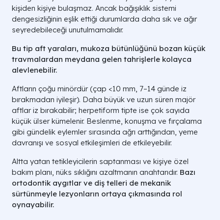
kişiden kişiye bulaşmaz. Ancak bağışıklık sistemi
dengesizliğinin eşlik ettiği durumlarda daha sık ve ağır
seyredebileceği unutulmamalıdır.
Bu tip
aft yaraları
, mukoza bütünlüğünü bozan küçük
travmalardan
meydana gelen
tahrişlerle kolayca
alevlenebilir.
Aftların çoğu minördür (çap <10 mm, 7–14 günde iz
bırakmadan iyileşir). Daha büyük ve uzun süren majör
aftlar iz bırakabilir; herpetiform tipte ise çok sayıda
küçük ülser kümelenir. Beslenme, konuşma ve fırçalama
gibi gündelik eylemler sırasında ağrı arttığından, yeme
davranışı ve sosyal etkileşimleri de etkileyebilir.
Altta yatan tetikleyicilerin saptanması ve kişiye özel
bakım planı, nüks sıklığını azaltmanın anahtarıdır.
Bazı
ortodontik aygıtlar ve
diş telleri
de mekanik
sürtünmeyle lezyonların
ortaya çıkmasında
rol
oynayabilir.