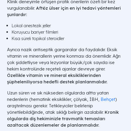
Klinik deneyimle örtüşen pratik önerilerin özeti bir kez
vurgulanabilir.
Aftöz ülser için en iyi tedavi yöntemleri
şunlardır:
Lokal anestezik jeller
Koruyucu bariyer filmleri
Kısa süreli topikal steroidler
Ayrıca nazik antiseptik gargaralar da faydalıdır. Eksik
vitamin ve minerallerin yerine konması da önemlidir. Ağrı
çok şiddetliyse veya lezyonlar büyük/çok sayıda ise
hekim kontrolünde reçeteli ajanlar devreye girer.
Özellikle
vitamin ve mineral eksikliklerinden
şüpheleniliyorsa hedefli destek planlanmalıdır.
Uzun süren ve sık nükseden olgularda altta yatan
nedenlerin (hematinik eksiklikler, çölyak, İBH,
Behçet
)
araştırılması gerekir. Tetikleyiciler belirlenip
yönetilebildiğinde, atak sıklığı belirgin azalabilir.
Kronik
olgularda
diş hekiminizle
travmatik temasları
azaltacak düzenlemeler de planlanmalıdır.