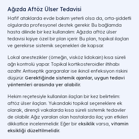
Ağızda Aftöz Ülser Tedavisi
Hafif ataklarda evde bakım yeterli olsa da, orta-şiddetli
olgularda profesyonel destek gerekir. Bu bağlamda
hasta dilinde bir kez kullanalım: Ağızda aftöz ülser
tedavisi kişiye özel bir plan içerir. Bu plan, topikal ilaçları
ve gerekirse sistemik seçenekleri de kapsar.
Lokal anestezikler (örneğin, visköz lidokain) kısa süreli
ağrı kontrolü yapar. Topikal kortikosteroidler iltihabı
azaltır. Antiseptik gargaralar ise ikincil enfeksiyon riskini
düşürür.
Gerektiğinde sistemik ajanlar, uygun
tedavi
yöntemleri
arasında yer alabilir.
Hekim reçetesiyle kullanılan ilaçları bir kez belirtelim:
aftöz ülser ilaçları. Yukarıdaki topikal seçeneklere ek
olarak, dirençli vakalarda kısa süreli sistemik tedaviler
de olabilir. Ağız yaraları olan hastalarda ilaç yan etkileri
dikkatlice incelenmelidir. Eğer bir e
ksiklik
varsa,
vitamin
eksikliği
düzeltilmelidir.