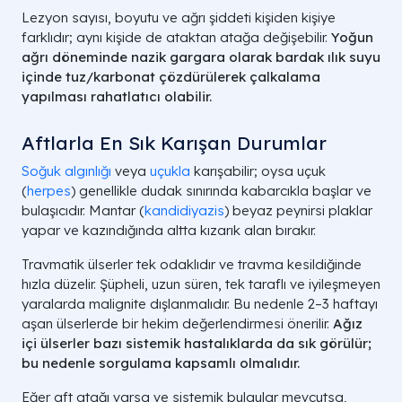
Lezyon sayısı, boyutu ve ağrı şiddeti kişiden kişiye
farklıdır; aynı kişide de ataktan atağa değişebilir.
Yoğun
ağrı döneminde nazik gargara olarak
bardak ılık suyu
içinde tuz/karbonat çözdürülerek çalkalama
yapılması rahatlatıcı olabilir.
Aftlarla En Sık Karışan Durumlar
Soğuk algınlığı
veya
uçukla
karışabilir; oysa uçuk
(
herpes
) genellikle dudak sınırında kabarcıkla başlar ve
bulaşıcıdır. Mantar (
kandidiyazis
) beyaz peynirsi plaklar
yapar ve kazındığında altta kızarık alan bırakır.
Travmatik ülserler tek odaklıdır ve travma kesildiğinde
hızla düzelir. Şüpheli, uzun süren, tek taraflı ve iyileşmeyen
yaralarda malignite dışlanmalıdır. Bu nedenle 2–3 haftayı
aşan ülserlerde bir hekim değerlendirmesi önerilir.
Ağız
içi ülserler bazı sistemik hastalıklarda da
sık görülür
;
bu nedenle sorgulama kapsamlı olmalıdır.
Eğer aft atağı varsa ve sistemik bulgular mevcutsa,