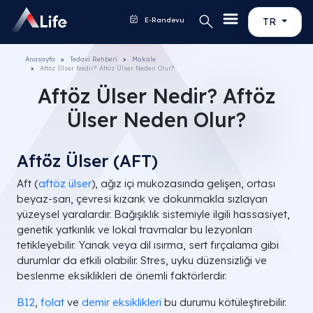
E-Randevu
TR
Anasayfa
Tedavi Rehberi
Makale
Aftöz Ülser Nedir? Aftöz Ülser Neden Olur?
Aftöz Ülser Nedir? Aftöz
Ülser Neden Olur?
Aftöz Ülser (AFT)
Aft (
aftöz ülser
), ağız içi mukozasında gelişen, ortası
beyaz-sarı, çevresi kızarık ve dokunmakla sızlayan
yüzeysel yaralardır. Bağışıklık sistemiyle ilgili hassasiyet,
genetik yatkınlık ve lokal travmalar bu lezyonları
tetikleyebilir. Yanak veya dil ısırma, sert fırçalama gibi
durumlar da etkili olabilir. Stres, uyku düzensizliği ve
beslenme eksiklikleri de önemli faktörlerdir.
B12
,
folat
ve
demir eksiklikleri
bu durumu kötüleştirebilir.