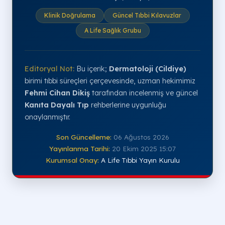
Klinik Doğrulama
Güncel Tıbbi Kılavuzlar
A Life Sağlık Grubu
Editoryal Not:
Bu içerik;
Dermatoloji (Cildiye)
birimi tıbbi süreçleri çerçevesinde, uzman hekimimiz
Fehmi Cihan Dikiş
tarafından incelenmiş ve güncel
Kanıta Dayalı Tıp
rehberlerine uygunluğu
onaylanmıştır.
Son Güncelleme:
06 Ağustos 2026
Yayınlanma Tarihi:
20 Ekim 2025 15:07
Kurumsal Onay:
A Life Tıbbi Yayın Kurulu