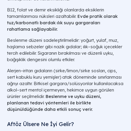
B12, folat ve demir eksikliği olanlarda eksiklerin
tamamlanması nüksleri azaltabilir.
Evde pratik olarak
tuz/karbonatlı
bardak ılık suyu
gargaraları
rahatlama sağlayabilir.
Beslenme düzeni sadeleştirilmelidir: yoğurt, yulaf, muz,
haşlama sebzeler gibi nazik gıdalar; ılık–soğuk içecekler
tercih edilebilir. Sigaranın bırakılması ve düzenli uyku,
bağışıklık dengesini olumlu etkiler.
Alerjen–iritan gıdaların (sirke/limon/sirke sosları, cips,
sert kabuklu kuru yemişler) atak döneminde sınırlanması
ağrıyı azaltır. Bitkisel gargara/solüsyonlar kullanılacaksa
alkol–sert mentol içermeyen, hekimce uygun görülen
ürünler seçilmelidir.
Beslenme ve uyku düzeni,
planlanan
tedavi yöntemleri
ile birlikte
düşünüldüğünde daha etkili sonuç verir.
Aftöz Ülsere Ne İyi Gelir?