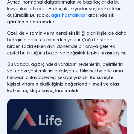
Ayrıca, hormonal dalgalanmalar ve bazı ilaçlar da bu
lezyonları artırabilir. Bu küçük lezyonlar yaşam kalitesini
düşürebilir.
Bu tablo,
ağız hastalıkları
arasında
sık
görülen
bir durumdur
.
Özellikle
vitamin ve mineral eksikli
ği olan kişilerde daha
belirgin olabilir.Tek bir neden yoktur. Çoğu hastada
birden fazla etken aynı dönemde bir araya gelerek
epitel bütünlüğünü bozar ve bağışıklık tepkisini aşırılaştırır.
Bu yazıda, ağız içindeki yaraların nedenlerini, belirtilerini
ve tedavi yöntemlerini anlatıyoruz. Bilimsel bir dille ama
herkesin anlayabileceği şekilde yazdık.
Bu süreçte
kişisel
vitamin eksikliğiniz
değerlendirilmeli ve olası
katkısı açıklığa kavuşturulmalıdır.