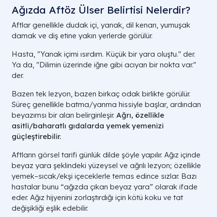
Ağızda Aftöz Ülser Belirtisi Nelerdir?
Aftlar genellikle dudak içi, yanak, dil kenarı, yumuşak
damak ve diş etine yakın yerlerde görülür.
Hasta, "Yanak içimi ısırdım. Küçük bir yara oluştu." der.
Ya da, "Dilimin üzerinde iğne gibi acıyan bir nokta var."
der.
Bazen tek lezyon, bazen birkaç odak birlikte görülür.
Süreç genellikle batma/yanma hissiyle başlar, ardından
beyazımsı bir alan belirginleşir.
Ağrı, özellikle
asitli/baharatlı gıdalarda
yemek yemenizi
güçleştirebilir.
Aftların görsel tarifi günlük dilde şöyle yapılır. Ağız içinde
beyaz yara şeklindeki yüzeysel ve ağrılı lezyon; özellikle
yemek–sıcak/ekşi içeceklerle temas edince sızlar. Bazı
hastalar bunu “ağızda çıkan beyaz yara” olarak ifade
eder. Ağız hijyenini zorlaştırdığı için kötü koku ve tat
değişikliği eşlik edebilir.